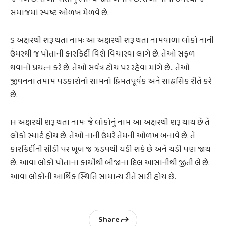
સમાજમાં સ્પષ્ટ ઓળખ મેળવે છે.
S અક્ષરથી શરૂ થતા નામઃ આ અક્ષરથી શરૂ થતા નામવાળા લોકો નાની
ઉંમરથી જ પોતાની કારકિર્દી વિશે વિચારવા લાગે છે. તેઓ સફળ
થવાનો પ્રયત્ન કરે છે. તેઓ સર્વત્ર ટોચ પર રહેવા માંગે છે.. તેઓ
જીવનના તમામ પડકારોનો સામનો હિંમતપૂર્વક અને સાહસિક રીતે કરે
છે.
H અક્ષરથી શરૂ થતા નામઃ જે લોકોનું નામ આ અક્ષરથી શરૂ થાય છે તે
લોકો સ્માર્ટ હોય છે. તેઓ નાની ઉંમરે તેમની ઓળખ બનાવે છે. તે
કારકિર્દીની સીડી પર ખૂબ જ ઝડપથી ચડી શકે છે અને ચડી પણ જાય
છે. આવા લોકો પોતાના કાર્યોથી બીજાના દિલ આસાનીથી જીતી લે છે.
આવા લોકોની આર્થિક સ્થિતિ સામાન્ય રીતે સારી હોય છે.
Share