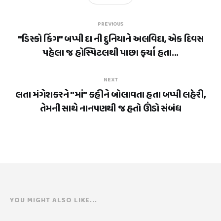
PREVIOUS
"ડિસ્કો કિંગ" બપ્પી દા ની દુનિયાને અલવિદા, એક દિવસ
પહેલા જ હોસ્પિટલથી પાછા ફર્યા હતા...
NEXT
લતા મંગેશકરને "માં" કહીને બોલાવતા હતા બપ્પી લહેરી,
તેમની સાથે નાનપણથી જ હતો ઊંડો સંબંધ
YOU MIGHT ALSO LIKE...