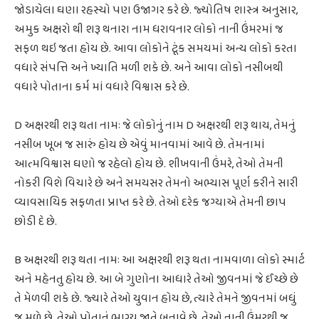
જોડાયેલા ઘણા રહસ્યો પણ ઉજાગર કરે છે. જ્યોતિષ શાસ્ત્ર અનુસાર,
અમુક અક્ષરો થી શરૂ થનારા નામ ધરાવનાર લોકો નાની ઉંમરમાં જ
સફળ થઇ જતા હોય છે. આવા લોકોને ટૂંક સમયમાં અન્ય લોકો કરતા
વધારે સંપત્તિ અને ખ્યાતિ મળી શકે છે. અને આવા લોકો નસીબથી
વધારે પોતાના કર્મ માં વધારે વિશ્વાસ કરે છે.
D અક્ષરથી શરૂ થતા નામઃ જે લોકોનું નામ D અક્ષરથી શરૂ થાય, તેમનું
નસીબ ખૂબ જ સારું હોય છે એવું માનવામાં આવે છે. તેમનામાં
આત્મવિશ્વાસ ઘણો જ રહેલો હોય છે. શીખવાની ઉંમરે, તેઓ તેમની
નોકરી વિશે વિચારે છે અને સમયસર તેમનો અભ્યાસ પૂર્ણ કરીને સારી
વ્યાવસાયિક સફળતા પ્રાપ્ત કરે છે. તેઓ દરેક જગ્યાએ તેમની છાપ
છોડી દે છે.
B અક્ષરથી શરૂ થતા નામઃ આ અક્ષરથી શરૂ થતા નામવાળા લોકો સ્માર્ટ
અને મહેનતુ હોય છે. આ બે ગુણોના આધારે તેઓ જીવનમાં જે ઈચ્છે છે
તે મેળવી શકે છે. જ્યારે તેઓ યુવાન હોય છે, ત્યારે તેમને જીવનમાં બધું
જ મળે છે. તેઓ પોતાનું ભાગ્ય જાતે બનાવે છે. તેઓ નાની ઉંમરથી જ