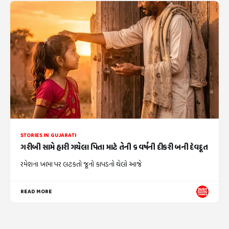
STORIES IN GUJARATI
ગરીબી સામે હારી ગયેલા પિતા માટે તેની ૬ વર્ષની દીકરી બની દેવદૂત
રમેશના ખભા પર લટકતો જૂનો કાપડનો થેલો આજે
READ MORE