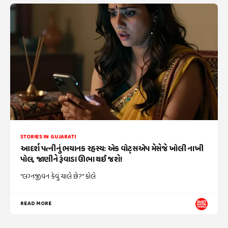
STORIES IN GUJARATI
આદર્શ પત્નીનું ભયાનક રહસ્ય: એક વોટ્સએપ મેસેજે ખોલી નાખી
પોલ, જાણીને રૂંવાડા ઊભા થઈ જશે!
"લગ્નજીવન કેવું ચાલે છે?" કોલે
READ MORE