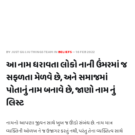
BY JUST GUJJU THINGS TEAM IN
BELIEFS
—
16 FEB 2022
આ નામ ધરાવતા લોકો નાની ઉંમરમાં જ
સફળતા મેળવે છે, અને સમાજમાં
પોતાનું નામ બનાવે છે, જાણો નામ નું
લિસ્ટ
નામનો આપણા જીવન સાથે ખુબ જ ઊંડો સંબંધ છે. નામ માત્ર
વ્યક્તિની ઓળખ ને જ ઉજાગર કરતું નથી, પરંતુ તેના વ્યક્તિત્વ સાથે