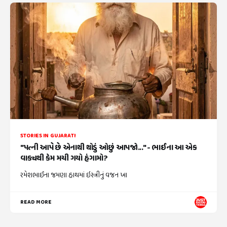
STORIES IN GUJARATI
"પત્ની આપે છે એનાથી થોડું ઓછું આપજો..." - ભાઈના આ એક
વાક્યથી કેમ મચી ગયો હંગામો?
રમેશભાઈના જમણા હાથમાં ઇસ્ત્રીનું વજન ખા
READ MORE