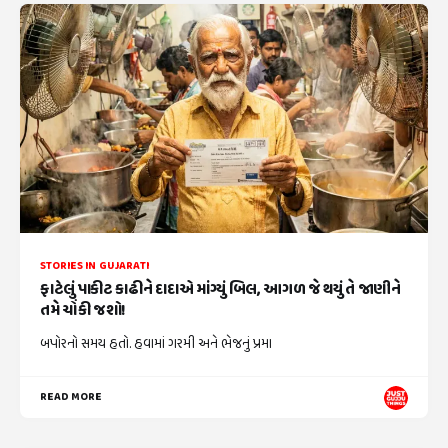
STORIES IN GUJARATI
ફાટેલું પાકીટ કાઢીને દાદાએ માંગ્યું બિલ, આગળ જે થયું તે જાણીને
તમે ચોંકી જશો!
બપોરનો સમય હતો. હવામાં ગરમી અને ભેજનું પ્રમા
READ MORE