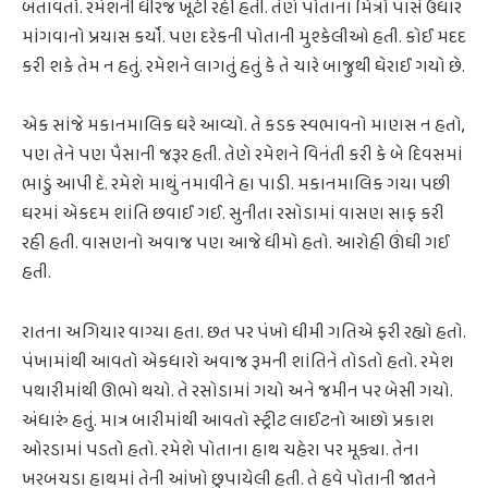
બતાવતો. રમેશની ધીરજ ખૂટી રહી હતી. તેણે પોતાના મિત્રો પાસે ઉધાર
માંગવાનો પ્રયાસ કર્યો. પણ દરેકની પોતાની મુશ્કેલીઓ હતી. કોઈ મદદ
કરી શકે તેમ ન હતું. રમેશને લાગતું હતું કે તે ચારે બાજુથી ઘેરાઈ ગયો છે.
એક સાંજે મકાનમાલિક ઘરે આવ્યો. તે કડક સ્વભાવનો માણસ ન હતો,
પણ તેને પણ પૈસાની જરૂર હતી. તેણે રમેશને વિનંતી કરી કે બે દિવસમાં
ભાડું આપી દે. રમેશે માથું નમાવીને હા પાડી. મકાનમાલિક ગયા પછી
ઘરમાં એકદમ શાંતિ છવાઈ ગઈ. સુનીતા રસોડામાં વાસણ સાફ કરી
રહી હતી. વાસણનો અવાજ પણ આજે ધીમો હતો. આરોહી ઊંઘી ગઈ
હતી.
રાતના અગિયાર વાગ્યા હતા. છત પર પંખો ધીમી ગતિએ ફરી રહ્યો હતો.
પંખામાંથી આવતો એકધારો અવાજ રૂમની શાંતિને તોડતો હતો. રમેશ
પથારીમાંથી ઊભો થયો. તે રસોડામાં ગયો અને જમીન પર બેસી ગયો.
અંધારું હતું. માત્ર બારીમાંથી આવતો સ્ટ્રીટ લાઈટનો આછો પ્રકાશ
ઓરડામાં પડતો હતો. રમેશે પોતાના હાથ ચહેરા પર મૂક્યા. તેના
ખરબચડા હાથમાં તેની આંખો છુપાયેલી હતી. તે હવે પોતાની જાતને