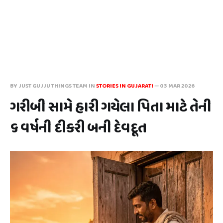
BY JUST GUJJU THINGS TEAM IN
STORIES IN GUJARATI
—
03 MAR 2026
ગરીબી સામે હારી ગયેલા પિતા માટે તેની
૬ વર્ષની દીકરી બની દેવદૂત