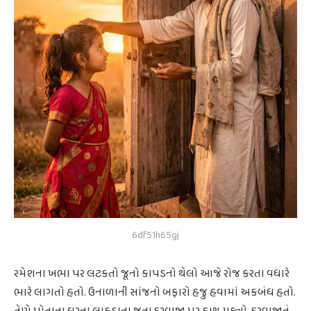
6df51h65gj
રમેશના ખભા પર લટકતો જૂનો કાપડનો થેલો આજે રોજ કરતા વધારે
ભારે લાગતો હતો. ઉનાળાની સાંજનો બફારો હજુ હવામાં અકબંધ હતો.