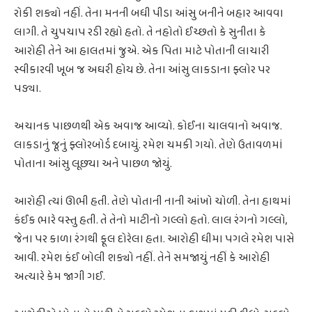
રોકી શક્યો નહીં. તેના મનની બધી પીડા આંસુ બનીને બહાર આવવા
લાગી. તે ચુપચાપ રડી રહ્યો હતો. તે નહોતો ઈચ્છતો કે સુનીતા કે
આરોહી તેને આ હાલતમાં જુએ. એક પિતા માટે પોતાની લાચારી
સ્વીકારવી ખૂબ જ અઘરી હોય છે. તેના આંસુ લાકડાના ફ્લોર પર
પડ્યા.
અચાનક પાછળથી એક અવાજ આવ્યો. કોઈના ચાલવાનો અવાજ.
લાકડાનું જૂનું ફ્લોરબોર્ડ દબાયું. રમેશ ચમકી ગયો. તેણે ઉતાવળમાં
પોતાના આંસુ લૂછ્યા અને પાછળ જોયું.
આરોહી ત્યાં ઊભી હતી. તેણે પોતાની નાની આંખો ચોળી. તેના હાથમાં
કંઈક ભારે વસ્તુ હતી. તે તેનો માટીનો ગલ્લો હતો. લાલ રંગનો ગલ્લો,
જેના પર કાળા રંગથી ફૂલ દોરેલા હતા. આરોહી ધીમા પગલે રમેશ પાસે
આવી. રમેશ કંઈ બોલી શક્યો નહીં. તેને સમજાયું નહીં કે આરોહી
અત્યારે કેમ જાગી ગઈ.