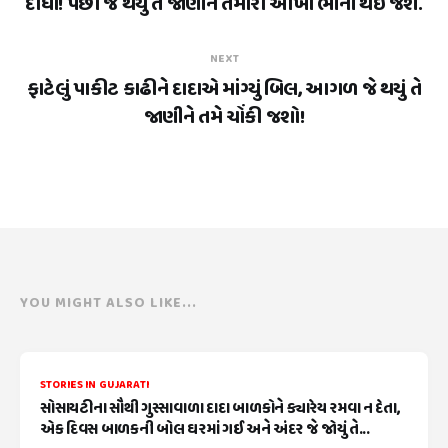
દીધા! પછી જે થયું તે જાણીને તમારી આંખો ભીની થઈ જશે.
NEXT
ફાટેલું પાકીટ કાઢીને દાદાએ માંગ્યું બિલ, આગળ જે થયું તે
જાણીને તમે ચોંકી જશો!
YOU MIGHT ALSO LIKE...
STORIES IN GUJARATI
સોસાયટીના સૌથી ગુસ્સાવાળા દાદા બાળકોને ક્યારેય રમવા ન દેતા,
એક દિવસ બાળકની બોલ ઘરમાં ગઈ અને અંદર જે જોયું તે...