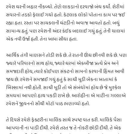
રમેશ ઘરની બહાર નીકળ્યો. તેણે લાકડાનો દરવાજો બંધ કર્યો. શેરીમાં
સવારનો તડકો ફેલાઈ ગયો હતો. કેટલાક લોકો પોતાના કામ પર જઈ
રહ્યા હતા. રસ્તા પર સાયકલની ઘંટડીનો અવાજ આવતો હતો. બધું
સામાન્ય હતું. પણ રમેશની અંદર કંઈક બદલાઈ ગયું હતું. તેની ચાલમાં
એક નવી ઉર્જા હતી. તેના ખભા સીધા હતા.
આર્થિક તંગી માણસને તોડી શકે છે. તે રાતની ઊંઘ છીનવી શકે છે. પણ
જ્યારે પરિવારનો સાથ હોય, જ્યારે ઘરમાં એકબીજા પ્રત્યે પ્રેમ અને
સમજદારી હોય, ત્યારે કોઈપણ સંકટનો સામનો કરવાની હિંમત આવી
જાય છે. રમેશને સમજાઈ ગયું હતું કે સાચી મૂડી બેંકના ખાતામાં કે
ખિસ્સામાં નથી હોતી. સાચી મૂડી તો એ સંબંધોમાં હોય છે જે મુશ્કેલ
સમયમાં આપણો હાથ પકડી રાખે છે. આરોહીના એ માટીના ગલ્લાએ
રમેશને જીવનનો સૌથી મોટો પાઠ ભણાવ્યો હતો.
તે દિવસે રમેશે ફેક્ટરીના માલિક સાથે સ્પષ્ટ વાત કરી. માલિકે પૈસા
આપવાની ના પાડી દીધી. રમેશે તરત જ તે નોકરી છોડી દીધી. તે એક