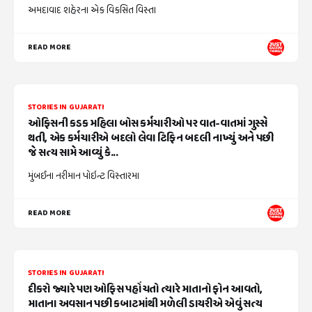
અમદાવાદ શહેરના એક વિકસિત વિસ્તા
READ MORE
STORIES IN GUJARATI
ઓફિસની કડક મહિલા બોસ કર્મચારીઓ પર વાત-વાતમાં ગુસ્સે
થતી, એક કર્મચારીએ બદલો લેવા ટિફિન બદલી નાખ્યું અને પછી
જે સત્ય સામે આવ્યું કે...
મુંબઈના નરીમાન પોઇન્ટ વિસ્તારમા
READ MORE
STORIES IN GUJARATI
દીકરો જ્યારે પણ ઓફિસ પહોંચતો ત્યારે માતાનો ફોન આવતો,
માતાના અવસાન પછી કબાટમાંથી મળેલી ડાયરીએ એવું સત્ય