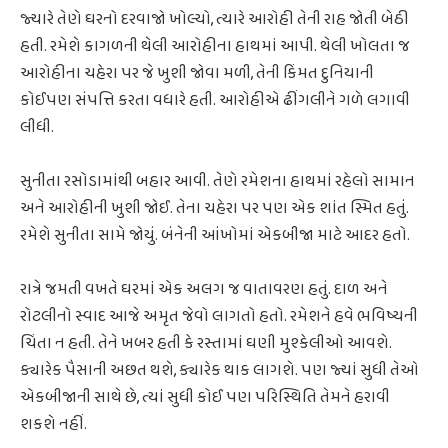
જ્યારે તેણે ઘરનો દરવાજો ખોલ્યો, ત્યારે આરોહી તેની રાહ જોતી બેઠી
હતી. રમેશે કાગળની થેલી આરોહીના હાથમાં આપી. થેલી ખોલતા જ
આરોહીના ચહેરા પર જે ખુશી જોવા મળી, તેની કિંમત દુનિયાની
કોઈપણ સંપત્તિ કરતા વધારે હતી. આરોહીએ ઢીંગલીને ગળે લગાવી
લીધી.
સુનીતા રસોડામાંથી બહાર આવી. તેણે રમેશના હાથમાં રહેલો સામાન
અને આરોહીની ખુશી જોઈ. તેના ચહેરા પર પણ એક શાંત સ્મિત હતું.
રમેશે સુનીતા સામે જોયું. બંનેની આંખોમાં એકબીજા માટે આદર હતો.
રાત્રે જમતી વખતે ઘરમાં એક અલગ જ વાતાવરણ હતું. દાળ અને
રોટલીનો સ્વાદ આજે અમૃત જેવો લાગતો હતો. રમેશને હવે ભવિષ્યની
ચિંતા ન હતી. તેને ખબર હતી કે રસ્તામાં ઘણી મુશ્કેલીઓ આવશે.
ક્યારેક પૈસાની અછત થશે, ક્યારેક થાક લાગશે. પણ જ્યાં સુધી તેઓ
એકબીજાની સાથે છે, ત્યાં સુધી કોઈ પણ પરિસ્થિતિ તેમને હરાવી
શકશે નહીં.