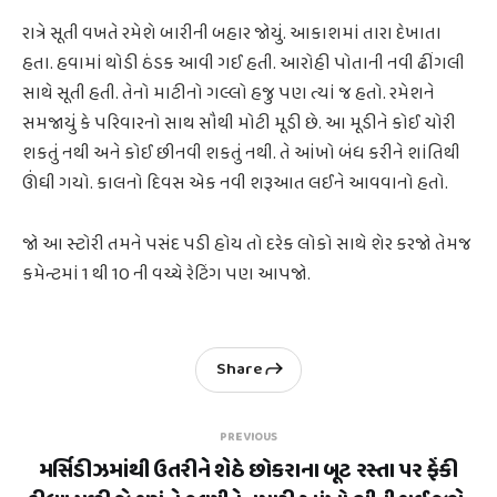
રાત્રે સૂતી વખતે રમેશે બારીની બહાર જોયું. આકાશમાં તારા દેખાતા
હતા. હવામાં થોડી ઠંડક આવી ગઈ હતી. આરોહી પોતાની નવી ઢીંગલી
સાથે સૂતી હતી. તેનો માટીનો ગલ્લો હજુ પણ ત્યાં જ હતો. રમેશને
સમજાયું કે પરિવારનો સાથ સૌથી મોટી મૂડી છે. આ મૂડીને કોઈ ચોરી
શકતું નથી અને કોઈ છીનવી શકતું નથી. તે આંખો બંધ કરીને શાંતિથી
ઊંઘી ગયો. કાલનો દિવસ એક નવી શરૂઆત લઈને આવવાનો હતો.
જો આ સ્ટોરી તમને પસંદ પડી હોય તો દરેક લોકો સાથે શેર કરજો તેમજ
કમેન્ટમાં 1 થી 10 ની વચ્ચે રેટિંગ પણ આપજો.
Share
PREVIOUS
મર્સિડીઝમાંથી ઉતરીને શેઠે છોકરાના બૂટ રસ્તા પર ફેંકી