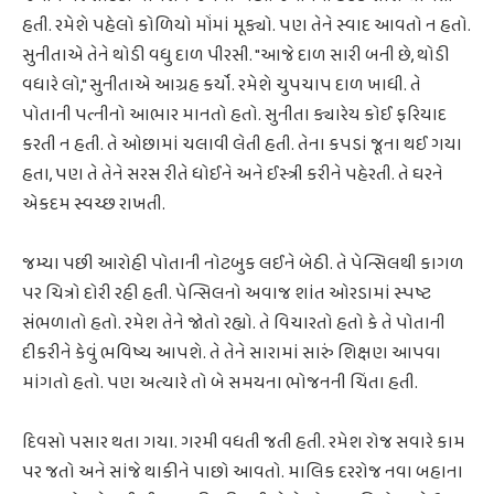
હતી. રમેશે પહેલો કોળિયો મોંમાં મૂક્યો. પણ તેને સ્વાદ આવતો ન હતો.
સુનીતાએ તેને થોડી વધુ દાળ પીરસી. "આજે દાળ સારી બની છે, થોડી
વધારે લો," સુનીતાએ આગ્રહ કર્યો. રમેશે ચુપચાપ દાળ ખાધી. તે
પોતાની પત્નીનો આભાર માનતો હતો. સુનીતા ક્યારેય કોઈ ફરિયાદ
કરતી ન હતી. તે ઓછામાં ચલાવી લેતી હતી. તેના કપડાં જૂના થઈ ગયા
હતા, પણ તે તેને સરસ રીતે ધોઈને અને ઈસ્ત્રી કરીને પહેરતી. તે ઘરને
એકદમ સ્વચ્છ રાખતી.
જમ્યા પછી આરોહી પોતાની નોટબુક લઈને બેઠી. તે પેન્સિલથી કાગળ
પર ચિત્રો દોરી રહી હતી. પેન્સિલનો અવાજ શાંત ઓરડામાં સ્પષ્ટ
સંભળાતો હતો. રમેશ તેને જોતો રહ્યો. તે વિચારતો હતો કે તે પોતાની
દીકરીને કેવું ભવિષ્ય આપશે. તે તેને સારામાં સારું શિક્ષણ આપવા
માંગતો હતો. પણ અત્યારે તો બે સમયના ભોજનની ચિંતા હતી.
દિવસો પસાર થતા ગયા. ગરમી વધતી જતી હતી. રમેશ રોજ સવારે કામ
પર જતો અને સાંજે થાકીને પાછો આવતો. માલિક દરરોજ નવા બહાના