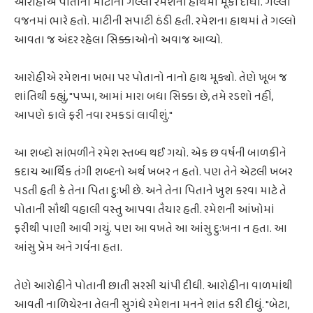
આરોહીએ પોતાનો માટીનો ગલ્લો રમેશના હાથમાં મૂકી દીધો. ગલ્લો
વજનમાં ભારે હતો. માટીની સપાટી ઠંડી હતી. રમેશના હાથમાં તે ગલ્લો
આવતા જ અંદર રહેલા સિક્કાઓનો અવાજ આવ્યો.
આરોહીએ રમેશના ખભા પર પોતાનો નાનો હાથ મૂક્યો. તેણે ખૂબ જ
શાંતિથી કહ્યું, "પપ્પા, આમાં મારા બધા સિક્કા છે, તમે રડશો નહીં,
આપણે કાલે ફરી નવા રમકડાં લાવીશું."
આ શબ્દો સાંભળીને રમેશ સ્તબ્ધ થઈ ગયો. એક છ વર્ષની બાળકીને
કદાચ આર્થિક તંગી શબ્દનો અર્થ ખબર ન હતો. પણ તેને એટલી ખબર
પડતી હતી કે તેના પિતા દુઃખી છે. અને તેના પિતાને ખુશ કરવા માટે તે
પોતાની સૌથી વહાલી વસ્તુ આપવા તૈયાર હતી. રમેશની આંખોમાં
ફરીથી પાણી આવી ગયું. પણ આ વખતે આ આંસુ દુઃખના ન હતા. આ
આંસુ પ્રેમ અને ગર્વના હતા.
તેણે આરોહીને પોતાની છાતી સરસી ચાંપી દીધી. આરોહીના વાળમાંથી
આવતી નાળિયેરના તેલની સુગંધે રમેશના મનને શાંત કરી દીધું. "બેટા,