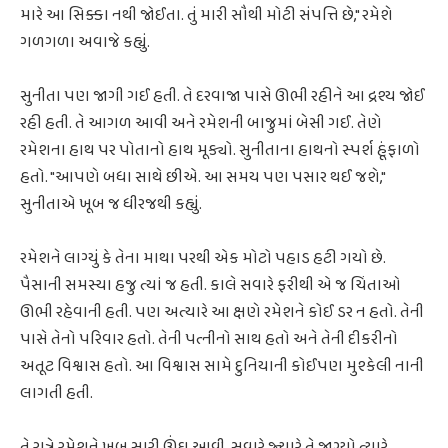
મારે આ સિક્કા નથી જોઈતા. તું મારી સૌથી મોટી સંપત્તિ છે," રમેશે
ગળગળા અવાજે કહ્યું.
સુનીતા પણ જાગી ગઈ હતી. તે દરવાજા પાસે ઊભી રહીને આ દ્રશ્ય જોઈ
રહી હતી. તે આગળ આવી અને રમેશની બાજુમાં બેસી ગઈ. તેણે
રમેશના હાથ પર પોતાનો હાથ મૂક્યો. સુનીતાના હાથનો સ્પર્શ હૂંફાળો
હતો. "આપણે બધા સાથે છીએ. આ સમય પણ પસાર થઈ જશે,"
સુનીતાએ ખૂબ જ ધીરજથી કહ્યું.
રમેશને લાગ્યું કે તેના માથા પરથી એક મોટો પહાડ હટી ગયો છે.
પૈસાની સમસ્યા હજુ ત્યાં જ હતી. કાલે સવારે ફરીથી એ જ ચિંતાઓ
ઊભી રહેવાની હતી. પણ અત્યારે આ ક્ષણે રમેશને કોઈ ડર ન હતો. તેની
પાસે તેનો પરિવાર હતો. તેની પત્નીનો સાથ હતો અને તેની દીકરીનો
અતૂટ વિશ્વાસ હતો. આ વિશ્વાસ સામે દુનિયાની કોઈપણ મુશ્કેલી નાની
લાગતી હતી.
તે રાત્રે રમેશને ખૂબ સારી ઊંઘ આવી. સવારે જ્યારે તે જાગ્યો ત્યારે