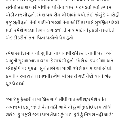
સૂર્યનો પ્રકાશ બારીમાંથી સીધો તેના ચહેરા પર પડતો હતો. હવામાં
થોડી તાજગી હતી. રમેશ પથારીમાંથી ઊભો થયો. તેણે જોયું કે આરોહી
હજુ સૂતી હતી. તેનો માટીનો ગલ્લો તેના ઓશિકા પાસે સુરક્ષિત પડેલો
હતો. રમેશે ગલ્લાને હાથ લગાડ્યો. તે માત્ર માટીનો ટુકડો ન હતો. તે
એક દીકરીનો તેના પિતા પ્રત્યેનો પ્રેમ હતો.
રમેશ રસોડામાં ગયો. સુનીતા ચા બનાવી રહી હતી. ચાની પત્તી અને
આદુની સુગંધ આખા ઘરમાં ફેલાયેલી હતી. રમેશે બે કપ લીધા અને
પ્લેટફોર્મ પર મૂક્યા. સુનીતાએ ચા ગાળી. રમેશે કપ હાથમાં લીધો.
કપની ગરમાશ તેના હાથની હથેળીમાં પ્રસરી ગઈ. તેણે ચાનો એક
ઘૂંટડો ભર્યો.
"આજે હું ફેક્ટરીના માલિક સાથે સીધી વાત કરીશ," રમેશે શાંત
અવાજમાં કહ્યું. "જો તે પૈસા નહીં આપે, તો હું બીજું કોઈ કામ શોધી
લઈશ. હું મજૂરી કરવા પણ તૈયાર છું. પણ હવે હું નિરાશ નહીં થાઉં."