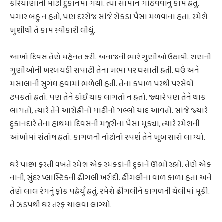
કરિયાણાની મોટી દુકાનમાં ગયો. ત્યાં સામાન ગોઠવવાનું કામ હતું.
પગાર બહુ ન હતો, પણ દરરોજ સાંજે રોકડા પૈસા મળવાના હતા. રમેશે
ખુશીથી તે કામ સ્વીકારી લીધું.
આખો દિવસ તેણે મહેનત કરી. અનાજની ભારે ગુણીઓ ઉઠાવી. શણની
ગુણીઓની ખરબચડી સપાટી તેના ખભા પર ઘસાતી હતી. ઘઉં અને
મસાલાની સુગંધ હવામાં ભળેલી હતી. તેના કપાળ પરથી પરસેવો
ટપકતો હતો. પણ તેને કોઈ થાક લાગતો ન હતો. જ્યારે પણ તેને થાક
લાગતો, ત્યારે તેને આરોહીનો માટીનો ગલ્લો યાદ આવતો. સાંજે જ્યારે
દુકાનદારે તેના હાથમાં દિવસની મજૂરીના પૈસા મૂક્યા, ત્યારે રમેશની
આંખોમાં સંતોષ હતો. કાગળની નોટોનો સ્પર્શ તેને ખૂબ સારો લાગ્યો.
ઘરે પાછા ફરતી વખતે રમેશ એક રમકડાંની દુકાને ઊભો રહ્યો. તેણે એક
નાની, સુંદર પ્લાસ્ટિકની ઢીંગલી ખરીદી. ઢીંગલીના વાળ કાળા હતા અને
તેણે લાલ રંગનું ફ્રોક પહેર્યું હતું. રમેશે ઢીંગલીને કાગળની થેલીમાં મૂકી.
તે ઝડપથી ઘર તરફ ચાલવા લાગ્યો.