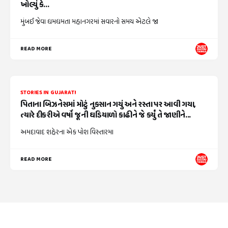
ખોલ્યું કે...
મુંબઈ જેવા ધમધમતા મહાનગરમાં સવારનો સમય એટલે જા
READ MORE
STORIES IN GUJARATI
પિતાના બિઝનેસમાં મોટું નુકસાન ગયું અને રસ્તા પર આવી ગયા,
ત્યારે દીકરીએ વર્ષો જૂની ઘડિયાળો કાઢીને જે કર્યું તે જાણીને...
અમદાવાદ શહેરના એક પોશ વિસ્તારમા
READ MORE