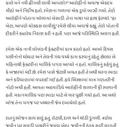
કાલે મને નવી ઢીંગલી લાવી આપશો?" આરોહીનો અવાજ એકદમ
મીઠો અને નિર્દોષ હતો. રમેશના ગળામાં એક ડૂમો બાઝી ગયો. તેણે
આરોહીને પોતાના ખોળામાં બેસાડી. તેના માથા પર હાથ ફેરવ્યો. "હા
બેટા, આપણે ચોક્કસ લાવીશું," રમેશે ધીમા અવાજે કહ્યું. તેણે પોતાની
દીકરીને ક્યારેય નિરાશ કરી ન હતી. પણ આજે પરિસ્થિતિ અલગ હતી.
રમેશ એક નાની લોખંડની ફેક્ટરીમાં કામ કરતો હતો. આખો દિવસ
મશીનોનો ઘોંઘાટ અને તેલની ગંધ વચ્ચે કામ કરવાનું રહેતું. છેલ્લા બે
મહિનાથી ફેક્ટરીના માલિકે પગાર આપ્યો ન હતો. માલિકનું કહેવું હતું
કે બજારમાં મંદી છે. રમેશ પાસે જેટલી બચત હતી તે બધી ઘરના ભાડા
અને કરિયાણામાં વપરાઈ ગઈ હતી. હવે ખિસ્સામાં માત્ર ગણતરીની
નોટો બચી હતી. આવતા અઠવાડિયે આરોહીની શાળાની ફી ભરવાની
હતી. મકાનમાલિક પણ ભાડા માટે બે વાર પૂછી ગયો હતો. આ બધો
બોજ તેના મગજ પર પથ્થરની જેમ દબાયેલો હતો.
રાતનું ભોજન સાવ સાદું હતું. રોટલી, દાળ અને થોડી ડુંગળી. ત્રણેય
જમીન પર સાદડી પાથરીને જમવા બેઠા. જમીનની ઠંડક સારી લાગતી