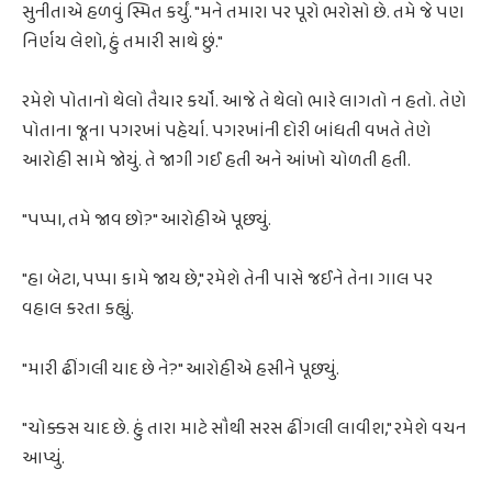
સુનીતાએ હળવું સ્મિત કર્યું. "મને તમારા પર પૂરો ભરોસો છે. તમે જે પણ
નિર્ણય લેશો, હું તમારી સાથે છું."
રમેશે પોતાનો થેલો તૈયાર કર્યો. આજે તે થેલો ભારે લાગતો ન હતો. તેણે
પોતાના જૂના પગરખાં પહેર્યા. પગરખાંની દોરી બાંધતી વખતે તેણે
આરોહી સામે જોયું. તે જાગી ગઈ હતી અને આંખો ચોળતી હતી.
"પપ્પા, તમે જાવ છો?" આરોહીએ પૂછ્યું.
"હા બેટા, પપ્પા કામે જાય છે," રમેશે તેની પાસે જઈને તેના ગાલ પર
વહાલ કરતા કહ્યું.
"મારી ઢીંગલી યાદ છે ને?" આરોહીએ હસીને પૂછ્યું.
"ચોક્કસ યાદ છે. હું તારા માટે સૌથી સરસ ઢીંગલી લાવીશ," રમેશે વચન
આપ્યું.