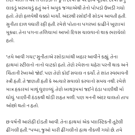
તેણે પોતાના ઘરના લાકડાના જૂના દરવાજા પર હાથ મૂક્યો. દરવાજાનું
લાકડું ખરબચડું હતું અને અમુક જગ્યાએથી તેનો પોપડો ઉખડી ગયો
હતો. તેણે હળવેથી ધક્કો માર્યો. અંદરથી રસોઈની સોડમ આવતી હતી.
સુનીતા દાળ વઘારી રહી હતી. રમેશે પોતાના પગરખાં કાઢીને ખૂણામાં
મૂક્યા. તેના પગના તળિયામાં આખો દિવસ ચાલવાનો થાક ભરાયેલો
હતો.
"તમે આવી ગયા," સુનીતાએ રસોડામાંથી બહાર આવીને કહ્યું. તેના
હાથમાં સ્ટીલનો નાનો વાટકો હતો. તેણે રમેશના ચહેરા પરની થાક અને
ચિંતાની રેખાઓ જોઈ. પણ તેણે કોઈ સવાલ ન કર્યો. તે શાંત સ્વભાવની
સ્ત્રી હતી. તે જાણતી હતી કે અત્યારે સવાલો કરવાનો સમય નથી. રમેશે
માત્ર હકારમાં માથું ધુણાવ્યું. તેણે બાથરૂમમાં જઈને ઠંડા પાણીથી મોં
ધોયું. પાણીની ઠંડકથી થોડી રાહત મળી. પણ મનની અંદર ચાલતો તાપ
ઓછો થતો ન હતો.
છ વર્ષની આરોહી દોડતી આવી. તેના હાથમાં એક પ્લાસ્ટિકની તૂટેલી
ઢીંગલી હતી. "પપ્પા, જુઓ મારી ઢીંગલીનો હાથ નીકળી ગયો છે. તમે