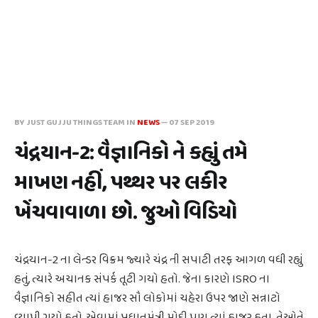
BY JUST GUJJU THINGS TEAM IN
NEWS
—
07 SEP 2019
ચંદ્રયાન-2: વૈજ્ઞાનિકો ને કહ્યું તમે
માખણ નહીં, પથ્થર પર લકીર
ખેંચવાવાળા છો. જુઓ વિડિયો
ચંદ્રયાન-2 ના લેન્ડર વિક્રમ જ્યારે ચંદ્ર ની સપાટી તરફ આગળ વધી રહ્યું
હતું, ત્યારે અચાનક સંપર્ક તૂટી ગયો હતો. જેના કારણે ISRO ના
વૈજ્ઞાનિકો સહીત ત્યાં હાજર સૌ લોકોમાં ચહેરા ઉપર જાણે સન્નાટો
વ્યાપી ગયો હતો, એવામાં પ્રધાનમંત્રી મોદી પણ ત્યાં હાજર હતા. તેઓને