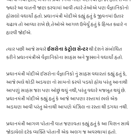
જ્યારે આ વાતની જાણ કરવામાં આવી ત્યારે તેઓએ પણ વૈજ્ઞાનિકોનો
હોસલો વધાર્યો હતો. પ્રધાનમંત્રી મોદીએ કહ્યું હતું કે જીવનમાં ઉતાર
ચઢાવ તો આવ્યા રાખે છે, તેઓએ આગળ ઉમેર્યું હતું કે હિંમત ક્યારે ન
હારવી જોઈએ.
ત્યાર પછી આજે સવારે
ઇસરોના કંટ્રોલ સેન્ટર
થી દેશને સંબોધિત
કરીને પ્રધાનમંત્રીએ વૈજ્ઞાનિકોના સાહસ અને જુસ્સાને વધાર્યો હતો.
પ્રધાનમંત્રી મોદીએ ઈસરોના વૈજ્ઞાનિકો નું સાહસ વધારતાં કહ્યું હતું કે,
આજે ભલે થોડી અડચણ નો સામનો કરવો પડયો હોય પરંતુ આનાથી
આપણું સાહસ જરા પણ ઓછું થયું નથી, પરંતુ વધારે મજબૂત થયું છે.
પ્રધાનમંત્રી મોદીએ કહ્યું હતું કે આજે આપણા રસ્તામાં ભલે એક
અડચણ આવી પરંતુ એનાથી આપણે મંઝિલ ના રસ્તા થી ડગયા નથી.
પ્રધાનમંત્રી આગળ પોતાની વાત જણાવતા કહ્યું હતું કે આ મિશન સાથે
જોડાયેલો દરેક વ્યક્તિ પોતાની એક અલગ જ અવસ્થામાં હતો.