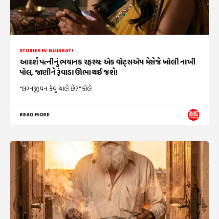
STORIES IN GUJARATI
આદર્શ પત્નીનું ભયાનક રહસ્ય: એક વોટ્સએપ મેસેજે ખોલી નાખી
પોલ, જાણીને રૂંવાડા ઊભા થઈ જશે!
"લગ્નજીવન કેવું ચાલે છે?" કોલે
READ MORE