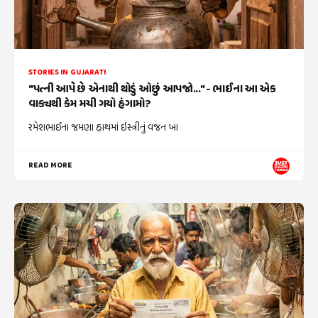
STORIES IN GUJARATI
"પત્ની આપે છે એનાથી થોડું ઓછું આપજો..." - ભાઈના આ એક
વાક્યથી કેમ મચી ગયો હંગામો?
રમેશભાઈના જમણા હાથમાં ઇસ્ત્રીનું વજન ખા
READ MORE