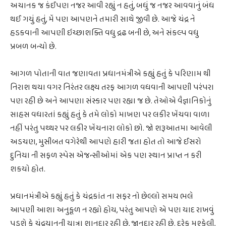
અચાનક જ કંઈપણ નજર આવી રહ્યું ન હતું, બધું જ નજર આવવાનું બંધ
થઈ ગયું હતું, મેં પણ આપણને તમારી સાથે જીવી છે. આજે ચંદ્ર ને
હડકવાની આપણી ઇચ્છાશક્તિ વધુ દ્રઢ બની છે, અને સંકલ્પ વધુ
પ્રબળ બન્યો છે.
આગળ પોતાની વાત જણાવતા પ્રધાનમંત્રીએ કહ્યું હતું કે પરિણામ થી
નિરાશ થયા વગર નિરંતર લક્ષ્ય તરફ આગળ વધવાની આપણી પરંપરા
પણ રહી છે અને આપણા સંસ્કાર પણ રહ્યા જ છે. તેઓએ વૈજ્ઞાનિકોનું
સાહસ વધારતાં કહ્યું હતું કે તમે લોકો માખણ પર લકીર ખેંચવા વાળા
નહીં પરંતુ પથ્થર પર લકીર ખેંચનારા લોકો છો. જો શરૂઆતમા આવેલી
અડચણ, મુસીબત વગેરેથી આપણે હારી જતા હોત તો આજે ઈસરો
દુનિયા ની સફળ સ્પેસ એજન્સીઓમાં એક પણ સ્થાન પ્રાપ્ત ન કરી
શકયો હોત.
પ્રધાનમંત્રીએ કહ્યું હતું કે ચંદ્રકાંત ના સફર નો છેલ્લો સમય ભલે
આપણી આશા અનુકૂળ ન રહ્યો હોય, પરંતુ આપણે એ પણ યાદ રાખવું
પડશે કે ચંદ્રયાનની યાત્રા શાનદાર રહી છે, જાનદાર રહી છે. દરેક મુશ્કેલી,