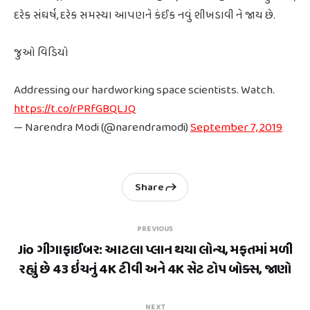
દરેક સંઘર્ષ, દરેક સમસ્યા આપણને કંઈક નવું શીખડાવી ને જાય છે.
જુઓ વિડિયો
Addressing our hardworking space scientists. Watch.
https://t.co/rPRfGBQLJQ
— Narendra Modi (@narendramodi)
September 7, 2019
Share
PREVIOUS
Jio ગીગાફાઈબર: આટલા પ્લાન થયા લોન્ચ, મફતમાં મળી
રહ્યું છે 43 ઇંચનું 4K ટીવી અને 4K સેટ ટોપ બોક્સ, જાણો
NEXT