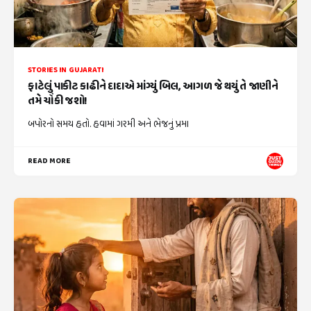
STORIES IN GUJARATI
ફાટેલું પાકીટ કાઢીને દાદાએ માંગ્યું બિલ, આગળ જે થયું તે જાણીને
તમે ચોંકી જશો!
બપોરનો સમય હતો. હવામાં ગરમી અને ભેજનું પ્રમા
READ MORE