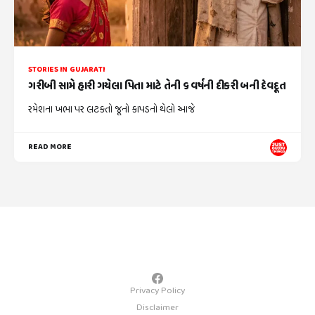
STORIES IN GUJARATI
ગરીબી સામે હારી ગયેલા પિતા માટે તેની ૬ વર્ષની દીકરી બની દેવદૂત
રમેશના ખભા પર લટકતો જૂનો કાપડનો થેલો આજે
READ MORE
Privacy Policy
Disclaimer