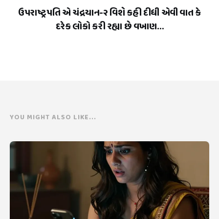
ઉપરાષ્ટ્રપતિ એ ચંદ્રયાન-૨ વિશે કહી દીધી એવી વાત કે
દરેક લોકો કરી રહ્યા છે વખાણ…
YOU MIGHT ALSO LIKE...