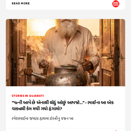
READ MORE
STORIES IN GUJARATI
"પત્ની આપે છે એનાથી થોડું ઓછું આપજો..." - ભાઈના આ એક
વાક્યથી કેમ મચી ગયો હંગામો?
રમેશભાઈના જમણા હાથમાં ઇસ્ત્રીનું વજન ખા