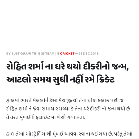
BY JUST GUJJU THINGS TEAM IN
CRICKET
—
31 DEC 2018
રોહિત શર્મા ના ઘરે થયો દીકરીનો જન્મ,
આટલો સમય સુધી નહીં રમે ક્રિકેટ
હાલમાં ભારતે મેલબોર્ન ટેસ્ટ મેચ જીત્યો તેના થોડા કલાક પછી જ
રોહિત શર્મા ને જેવા સમાચાર મળ્યા કે તેના ઘરે દીકરી નો જન્મ થયો છે
તે તરત મુંબઈની ફ્લાઈટ મા બેસી ગયા હતા.
હાલ તેઓ ઓસ્ટ્રેલિયાથી મુંબઈ આવવા રવાના થઇ ગયા છે. પરંતુ તેઓ