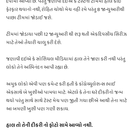
દેવામાં આવ્યા છે. પરંતુ જણાવી દઈએ કે ટેસ્ટની ટીમમાં હાલ કોઈ
ફેરફાર થવાનો નથી, રોહિત ચોથો મેચ નહી રમે પરંતુ 8 જાન્યુઆરીથી
પાછા ટીમમાં જોડાઈ જશે.
ટીમમાં જોડાયા પછી 12 જાન્યુઆરી થી શરૂ થતી એકદિવસીય સિરીઝ
માટે તેઓ તૈયારી ચાલુ કરી દેશે.
જણાવી દઇએ કે સોશિયલ મીડિયામાં હાલ તેને જાણ કરી નથી પરંતુ
લોકો તેને અભિનંદન આપી રહ્યા છે.
અમુક લોકો એવી પણ કમેન્ટ કરી હતી કે કોંગ્રેચ્યુલેશન્સ ભાઈ
એકસાથે બે ખુશીઓ પામવા માટે. એટલે કે તેના ઘરે દીકરીનો જન્મ
થયો પરંતુ સાથે સાથે ટેસ્ટ મેચ પણ જીતી ગયા છીએ આથી તેના માટે
આ બમણી ખુશી પણ ગણી શકાય.
હાલ તો તેની દીકરી નો ફોટો સામે આવ્યો નથી.