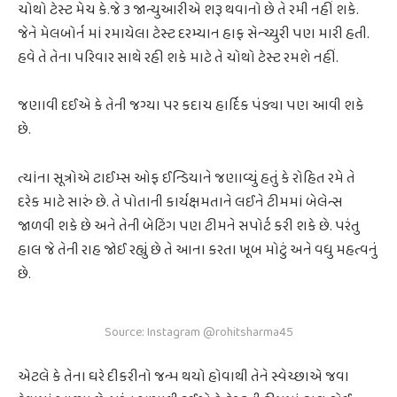
ચોથો ટેસ્ટ મેચ કે.જે ૩ જાન્યુઆરીએ શરૂ થવાનો છે તે રમી નહીં શકે.
જેને મેલબોર્ન માં રમાયેલા ટેસ્ટ દરમ્યાન હાફ સેન્ચ્યુરી પણ મારી હતી.
હવે તે તેના પરિવાર સાથે રહી શકે માટે તે ચોથો ટેસ્ટ રમશે નહીં.
જણાવી દઈએ કે તેની જગ્યા પર કદાચ હાર્દિક પંડ્યા પણ આવી શકે
છે.
ત્યાંના સૂત્રોએ ટાઈમ્સ ઓફ ઈન્ડિયાને જણાવ્યું હતું કે રોહિત રમે તે
દરેક માટે સારું છે. તે પોતાની કાર્યક્ષમતાને લઈને ટીમમાં બેલેન્સ
જાળવી શકે છે અને તેની બેટિંગ પણ ટીમને સપોર્ટ કરી શકે છે. પરંતુ
હાલ જે તેની રાહ જોઈ રહ્યું છે તે આના કરતા ખૂબ મોટું અને વધુ મહત્વનું
છે.
Source: Instagram @rohitsharma45
એટલે કે તેના ઘરે દીકરીનો જન્મ થયો હોવાથી તેને સ્વેચ્છાએ જવા