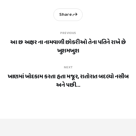
Share
PREVIOUS
આ છ અક્ષર ના નામવાળી છોકરીઓ તેના પતિને રાખે છે
ખુશમખુશ
NEXT
ખાણમાં ખોદકામ કરતા હતા મજૂર, રાતોરાત બદલ્યો નસીબ
અને પછી…