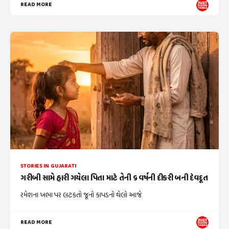
READ MORE
STORIES IN GUJARATI
ગરીબી સામે હારી ગયેલા પિતા માટે તેની ૬ વર્ષની દીકરી બની દેવદૂત
રમેશના ખભા પર લટકતો જૂનો કાપડનો થેલો આજે
READ MORE