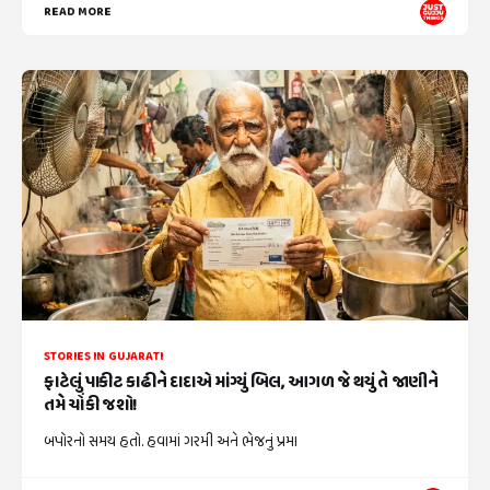
READ MORE
STORIES IN GUJARATI
ફાટેલું પાકીટ કાઢીને દાદાએ માંગ્યું બિલ, આગળ જે થયું તે જાણીને
તમે ચોંકી જશો!
બપોરનો સમય હતો. હવામાં ગરમી અને ભેજનું પ્રમા