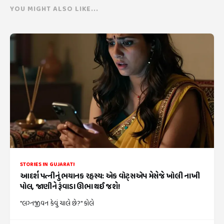
YOU MIGHT ALSO LIKE...
STORIES IN GUJARATI
આદર્શ પત્નીનું ભયાનક રહસ્ય: એક વોટ્સએપ મેસેજે ખોલી નાખી
પોલ, જાણીને રૂંવાડા ઊભા થઈ જશે!
"લગ્નજીવન કેવું ચાલે છે?" કોલે