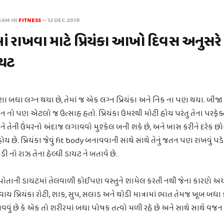
EAM IN
FITNESS
—
12 DEC 2018
માં રાખવા માટે પ્રિયંકા આખો દિવસ અનુસર
ાયટ
ણા બધા લગ્ન થયા છે, તેમાં જ એક લગ્ન પ્રિયંકા અને નિક ના પણ થયા. બીજ
ન નો પણ એટલો જ ઉત્સાહ હતો. પ્રિયંકા ઉમરથી મોટી હોય પરંતુ તેના પરફે
 ને તેની ઉંમરનો અંદાજ લગાવવો મુશ્કેલ બની શકે છે, અને ખાસ કરીને દરેક છો
 છે. પ્રિયંકા જેવું fit body બનાવવાની સાથે સાથે તેનું જતન પણ રાખવું પડ
ડી નો રાઝ તેના હેલ્ધી ડાયટ ને બતાવે છે.
ે કે તે પોતાની ડાયટમાં તેલવાળી કોઈપણ વસ્તુને શામેલ કરતી નથી જેના કારણે અ
 પ્રિયંકા રોટી, શાક, સુપ, સલાડ અને થોડી માત્રામાં ભાત તેમજ ખૂબ બધા ફળ
વવું છે કે એક તો શરીરમાં બધા પોષક તત્વો મળી રહે છે અને સાથે સાથે વજન 