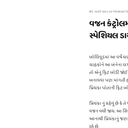
BY JUST GUJJU THINGS T
વજન કંટ્રોલ
સ્પેશિયલ ડ
બોલિવૂડમાં આ વર્ષે ઘ
ચાહકોને આ બંનેના લગ્
તો એનું ફિટ બોડી જોઈ
બનાવવા પણ માંગતી હોય
પ્રિયંકા પોતાની ફિટ બો
પ્રિયંકા નું કહેવું છ
વજન વધી જાય. આ સિવાય
આનાથી પ્રિયંકાનું જણા
રહે છે.