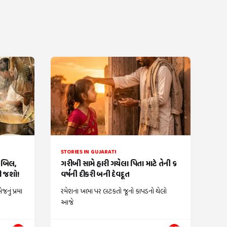
STORIES IN GUJARATI
ં બિલ,
ગરીબી સામે હારી ગયેલા પિતા માટે તેની ૬
કી જશો!
વર્ષની દીકરી બની દેવદૂત
નું પ્રમા
રમેશના ખભા પર લટકતો જૂનો કાપડનો થેલો
આજે