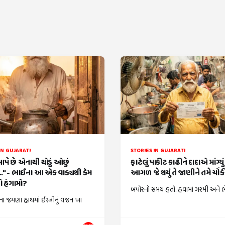
IN GUJARATI
STORIES IN GUJARATI
આપે છે એનાથી થોડું ઓછું
ફાટેલું પાકીટ કાઢીને દાદાએ માંગ્યુ
." - ભાઈના આ એક વાક્યથી કેમ
આગળ જે થયું તે જાણીને તમે ચોં
 હંગામો?
બપોરનો સમય હતો. હવામાં ગરમી અને ભેજ
ા જમણા હાથમાં ઇસ્ત્રીનું વજન ખા