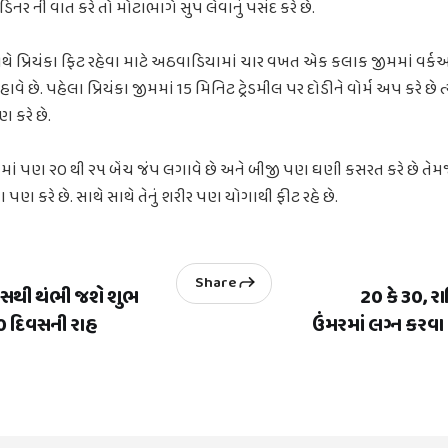
ર ની વાત કરે તો મોટાભાગે સુપ લેવાનું પસંદ કરે છે.
થે પ્રિયંકા ફિટ રહેવા માટે અઠવાડિયામાં ચાર વખત એક કલાક જીમમાં વર્
વે છે. પહેલા પ્રિયંકા જીમમાં 15 મિનિટ ટ્રેડમીલ પર દોડીને વોર્મ અપ કરે છ
 કરે છે.
તમાં પણ ૨૦ થી ૨૫ બેંચ જંપ લગાવે છે અને બીજી પણ ઘણી કસરત કરે છે તે
ગા પણ કરે છે. સાથે સાથે તેનું શરીર પણ યોગાથી ફીટ રહે છે.
Share
વસથી થંભી જશે શુભ
20 કે 30, ર
30 દિવસની રાહ
ઉંમરમાં લગ્ન કરવા 