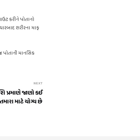
કઆઉટ કરીને પોતાનો
ે ત્યારબાદ શરીરના માફ
મજ પોતાની માનસિક
NEXT
ાશિ પ્રમાણે જાણો કઈ
તમારા માટે યોગ્ય છે