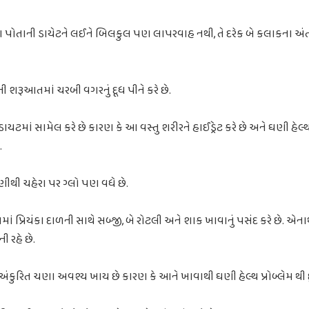
ા પોતાની ડાયેટને લઈને બિલકુલ પણ લાપરવાહ નથી, તે દરેક બે કલાકના અંતરે
ાની શરૂઆતમાં ચરબી વગરનું દૂધ પીને કરે છે.
 ડાયટમાં સામેલ કરે છે કારણ કે આ વસ્તુ શરીરને હાઈડ્રેટ કરે છે અને ઘણી હેલ્થ 
.
ણીથી ચહેરા પર ગ્લો પણ વધે છે.
 પ્રિયંકા દાળની સાથે સબ્જી, બે રોટલી અને શાક ખાવાનું પસંદ કરે છે. એનાથી ત
ી રહે છે.
ંકા અંકુરિત ચણા અવશ્ય ખાય છે કારણ કે આને ખાવાથી ઘણી હેલ્થ પ્રોબ્લેમ થી 