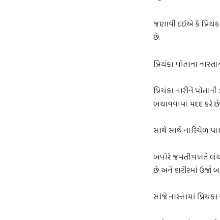
જણાવી દઇએ કે પ્રિયંક
છે.
પ્રિયંકા પોતાના નાસ્ત
પ્રિયંકા નારીને પોતાની
બચાવવામાં મદદ કરે છે
સાથે સાથે નારિયેળ પા
બપોરે જમતી વખતે લંચમાં
છે અને શરીરમાં ઉર્જા બન
સાંજે નાસ્તામાં પ્રિય