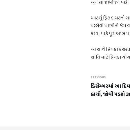
અને સાંજ ભોજન પછી ડિન
આટલું ફિટ ડાયટની સા
પરસેવો પાણીની જેમ વહા
કરવા માટે પુશઅપ્સ પણ
આ સાથે પ્રિયંકા કસર
શાંતિ માટે પ્રિયંકા યો
PREVIOUS
ડિસેમ્બરમાં આ દિ
કાર્યો, જોવી પડશે 