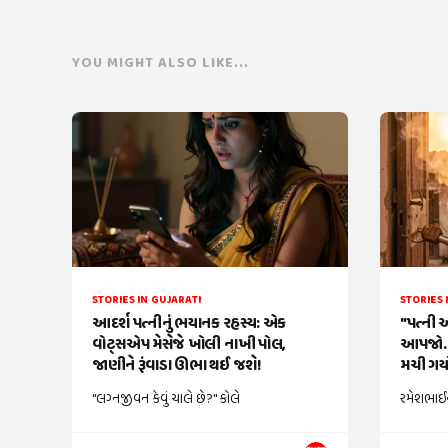
YOU MIGHT ALSO LIKE...
STORIES IN GUJARATI
STORIES 
આદર્શ પત્નીનું ભયાનક રહસ્ય: એક
"પત્ની 
વોટ્સએપ મેસેજે ખોલી નાખી પોલ,
આપજો..
જાણીને રૂંવાડા ઊભા થઈ જશે!
મચી ગયો
"લગ્નજીવન કેવું ચાલે છે?" કોલે
રમેશભાઈન