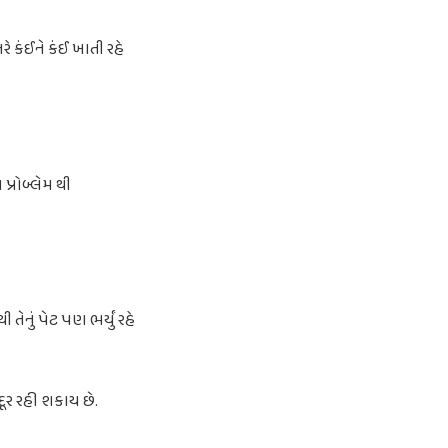
 કંઈને કંઈ ખાતી રહે
પ્રોબ્લેમ થી
ેનું પેટ પણ ભર્યું રહે
દૂર રહી શકાય છે.