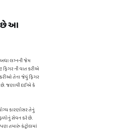
ે છે આ
ા બધા લગ્નની જેમ
ક્ટ ફિગર ની વાત કરીએ
કરીઓ તેના જેવું ફિગર
ે છે. જણાવી દઈએ કે
યોગ્ય કારણોસર તેનું
ોનું સેવન કરે છે.
પણ તમારું કંટ્રોલમાં