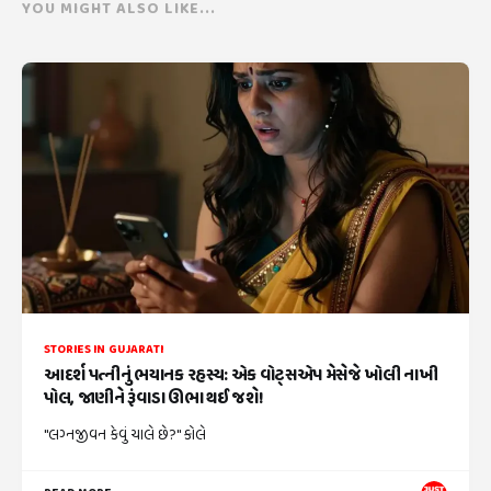
YOU MIGHT ALSO LIKE...
STORIES IN GUJARATI
આદર્શ પત્નીનું ભયાનક રહસ્ય: એક વોટ્સએપ મેસેજે ખોલી નાખી
પોલ, જાણીને રૂંવાડા ઊભા થઈ જશે!
"લગ્નજીવન કેવું ચાલે છે?" કોલે