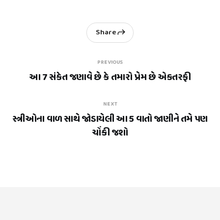
Share
PREVIOUS
આ 7 સંકેત જણાવે છે કે તમારો પ્રેમ છે એકતરફી
NEXT
સ્ત્રીઓના વાળ સાથે જોડાયેલી આ 5 વાતો જાણીને તમે પણ
ચોંકી જશો