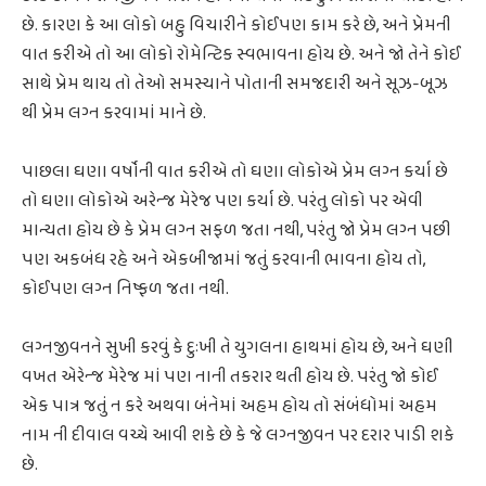
છે. કારણ કે આ લોકો બહુ વિચારીને કોઈપણ કામ કરે છે, અને પ્રેમની
વાત કરીએ તો આ લોકો રોમેન્ટિક સ્વભાવના હોય છે. અને જો તેને કોઈ
સાથે પ્રેમ થાય તો તેઓ સમસ્યાને પોતાની સમજદારી અને સૂઝ-બૂઝ
થી પ્રેમ લગ્ન કરવામાં માને છે.
પાછલા ઘણા વર્ષોની વાત કરીએ તો ઘણા લોકોએ પ્રેમ લગ્ન કર્યા છે
તો ઘણા લોકોએ અરેન્જ મેરેજ પણ કર્યા છે. પરંતુ લોકો પર એવી
માન્યતા હોય છે કે પ્રેમ લગ્ન સફળ જતા નથી, પરંતુ જો પ્રેમ લગ્ન પછી
પણ અકબંધ રહે અને એકબીજામાં જતું કરવાની ભાવના હોય તો,
કોઈપણ લગ્ન નિષ્ફળ જતા નથી.
લગ્નજીવનને સુખી કરવું કે દુઃખી તે યુગલના હાથમાં હોય છે, અને ઘણી
વખત એરેન્જ મેરેજ માં પણ નાની તકરાર થતી હોય છે. પરંતુ જો કોઈ
એક પાત્ર જતું ન કરે અથવા બંનેમાં અહમ હોય તો સંબંધોમાં અહમ
નામ ની દીવાલ વચ્ચે આવી શકે છે કે જે લગ્નજીવન પર દરાર પાડી શકે
છે.