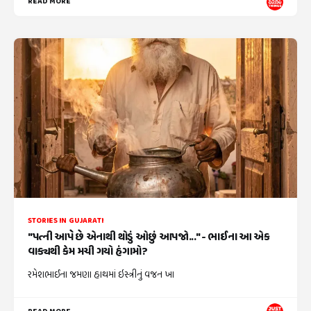
READ MORE
STORIES IN GUJARATI
"પત્ની આપે છે એનાથી થોડું ઓછું આપજો..." - ભાઈના આ એક
વાક્યથી કેમ મચી ગયો હંગામો?
રમેશભાઈના જમણા હાથમાં ઇસ્ત્રીનું વજન ખા