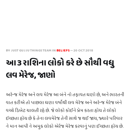
BY JUST GUJJU THINGS TEAM IN
BELIEFS
—
20 OCT 2018
આ 3 રાશિના લોકો કરે છે સૌથી વધુ
લવ મેરેજ, જાણો
અરેન્જ મેરેજ અને લવ મેરેજ આ બંને નો તફાવત ઘણો છે, અને ભારતની
વાત કરીએ તો પાછલા ઘણા વર્ષોથી લવ મેરેજ અને અરેન્જ મેરેજ બંને
વચ્ચે ડિબેટ ચાલતી રહે છે. જે લોકો કોઈને પ્રેમ કરતા હોય તે લોકો
ઇચ્છતા હોય છે કે તેના લવમેરેજ તેની સાથે જ થઈ જાય, જ્યારે પરિવાર
ને માન આપી ને અમુક લોકો એરેંજ મેરેજ કરવાનું પણ ઈચ્છતા હોય છે.