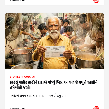
READ MORE
STORIES IN GUJARATI
ફાટેલું પાકીટ કાઢીને દાદાએ માંગ્યું બિલ, આગળ જે થયું તે જાણીને
તમે ચોંકી જશો!
બપોરનો સમય હતો. હવામાં ગરમી અને ભેજનું પ્રમા
READ MORE