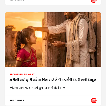
STORIES IN GUJARATI
ગરીબી સામે હારી ગયેલા પિતા માટે તેની ૬ વર્ષની દીકરી બની દેવદૂત
રમેશના ખભા પર લટકતો જૂનો કાપડનો થેલો આજે
READ MORE