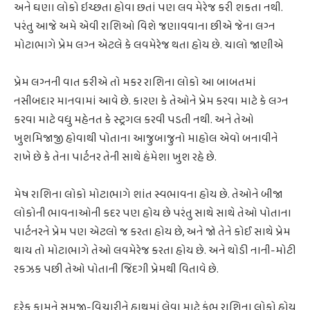
અને ઘણા લોકો ઇચ્છતા હોવા છતાં પણ લવ મેરેજ કરી શકતા નથી.
પરંતુ આજે અમે એવી રાશિઓ વિશે જણાવવાના છીએ જેના લગ્ન
મોટાભાગે પ્રેમ લગ્ન એટલે કે લવમેરેજ થતા હોય છે. ચાલો જાણીએ
પ્રેમ લગ્નની વાત કરીએ તો મકર રાશિના લોકો આ બાબતમાં
નસીબદાર માનવામાં આવે છે. કારણ કે તેઓને પ્રેમ કરવા માટે કે લગ્ન
કરવા માટે વધુ મહેનત કે સ્ટ્રગલ કરવી પડતી નથી. અને તેઓ
ખુશમિજાજી હોવાથી પોતાના આજુબાજુનો માહોલ એવો બનાવીને
રાખે છે કે તેના પાર્ટનર તેની સાથે હંમેશા ખુશ રહે છે.
મેષ રાશિના લોકો મોટાભાગે શાંત સ્વભાવના હોય છે. તેઓને બીજા
લોકોની ભાવનાઓની કદર પણ હોય છે પરંતુ સાથે સાથે તેઓ પોતાના
પાર્ટનરને પ્રેમ પણ એટલો જ કરતા હોય છે, અને જો તેને કોઈ સાથે પ્રેમ
થાય તો મોટાભાગે તેઓ લવમેરેજ કરતા હોય છે. અને થોડી નાની-મોટી
રકઝક પછી તેઓ પોતાની જિંદગી પ્રેમથી વિતાવે છે.
દરેક કામને સમજી-વિચારીને હાથમાં લેવા માટે કુંભ રાશિના લોકો હોય