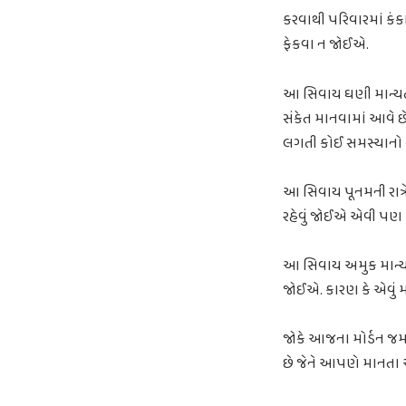
કરવાથી પરિવારમાં કંક
ફેકવા ન જોઈએ.
આ સિવાય ઘણી માન્યતા
સંકેત માનવામાં આવે છ
લગતી કોઈ સમસ્યાનો સ
આ સિવાય પૂનમની રાત્
રહેવું જોઈએ એવી પણ 
આ સિવાય અમુક માન્ય
જોઈએ. કારણ કે એવું મ
જોકે આજના મોર્ડન જ
છે જેને આપણે માનતા