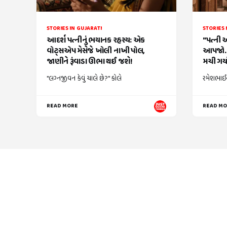
STORIES IN GUJARATI
STORIES 
આદર્શ પત્નીનું ભયાનક રહસ્ય: એક
"પત્ની 
વોટ્સએપ મેસેજે ખોલી નાખી પોલ,
આપજો..
જાણીને રૂંવાડા ઊભા થઈ જશે!
મચી ગયો
"લગ્નજીવન કેવું ચાલે છે?" કોલે
રમેશભાઈન
READ MORE
READ M