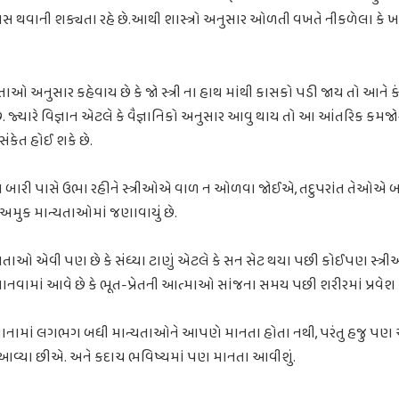
ાસ થવાની શક્યતા રહે છે.આથી શાસ્ત્રો અનુસાર ઓળતી વખતે નીકળેલા કે ખરેલા
ઓ અનુસાર કહેવાય છે કે જો સ્ત્રી ના હાથ માંથી કાસકો પડી જાય તો આને 
ે. જ્યારે વિજ્ઞાન એટલે કે વૈજ્ઞાનિકો અનુસાર આવુ થાય તો આ આંતરિક કમજોર
ંકેત હોઈ શકે છે.
રે બારી પાસે ઉભા રહીને સ્ત્રીઓએ વાળ ન ઓળવા જોઈએ, તદુપરાંત તેઓએ
અમુક માન્યતાઓમાં જણાવાયું છે.
તાઓ એવી પણ છે કે સંધ્યા ટાણું એટલે કે સન સેટ થયા પછી કોઈપણ સ્
ાનવામાં આવે છે કે ભૂત-પ્રેતની આત્માઓ સાંજના સમય પછી શરીરમાં પ્રવેશ ક
માનામાં લગભગ બધી માન્યતાઓને આપણે માનતા હોતા નથી, પરંતુ હજુ પણ
 આવ્યા છીએ. અને કદાચ ભવિષ્યમાં પણ માનતા આવીશું.