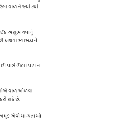
 વાળ ને જ્યાં ત્યાં
કંઈક અશુભ થવાનું
ી અથવા સ્વાસ્થ્ય ને
 બારી પાસે ઊભા પણ ન
ત્રીઓએ વાળ ઓળવા
રી શકે છે.
 અમુક એવી માન્યતાઓ