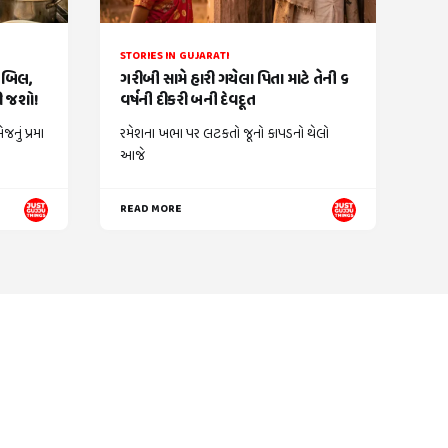
STORIES IN GUJARATI
ં બિલ,
ગરીબી સામે હારી ગયેલા પિતા માટે તેની ૬
કી જશો!
વર્ષની દીકરી બની દેવદૂત
નું પ્રમા
રમેશના ખભા પર લટકતો જૂનો કાપડનો થેલો
આજે
READ MORE