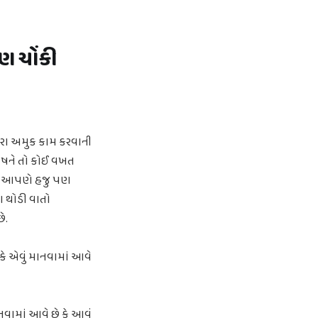
ણ ચોંકી
રા અમુક કામ કરવાની
ુષને તો કોઈ વખત
ંતુ આપણે હજુ પણ
 થોડી વાતો
ે.
કે એવું માનવામાં આવે
નવામાં આવે છે કે આવું