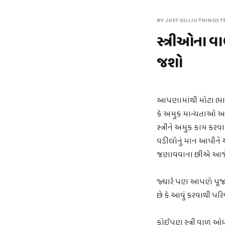
BY JUST GUJJU THINGS T
સ્ત્રીઓના વ
જશો
આપણામાંથી મોટા ભાગ
કે અમુક માન્યતાઓ આ
સ્ત્રીને અમુક કામ કર
વડીલોનું માન આપીને
જણાવવાના છીએ આજે જ
જ્યારે પણ આપણે પૂજામ
છે કે આવું કરવાથી પર
કોઈપણ સ્ત્રી વાળ ઓળીન