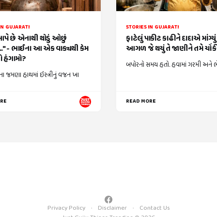
IN GUJARATI
STORIES IN GUJARATI
આપે છે એનાથી થોડું ઓછું
ફાટેલું પાકીટ કાઢીને દાદાએ માંગ્યુ
." - ભાઈના આ એક વાક્યથી કેમ
આગળ જે થયું તે જાણીને તમે ચોં
 હંગામો?
બપોરનો સમય હતો. હવામાં ગરમી અને ભેજ
ા જમણા હાથમાં ઇસ્ત્રીનું વજન ખા
ORE
READ MORE
Privacy Policy
Disclaimer
Contact Us