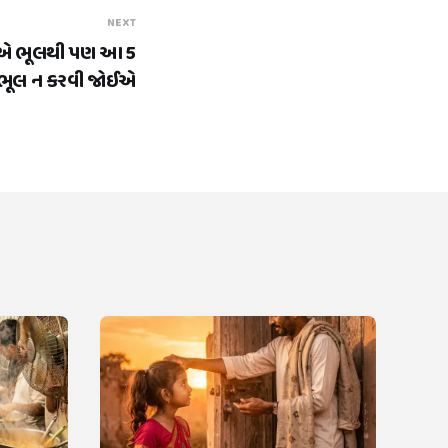
NEXT
ોએ ભૂલથી પણ આ 5
ભૂલ ન કરવી જોઈએ