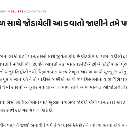
EAM IN
BELIEFS
—
20 OCT 2018
ાળ સાથે જોડાયેલી આ 5 વાતો જાણીને તમે પ
ના લોકો ઘણી માન્યતાઓ સાથે જીવતા હોય છે એટલે કે આપણા વડીલો દ્વા
પણને મળેલી હોય છે. જેને આપણે પણ માનતા હોઈએ છીએ. કોઈ વખત પુર
વાની અનુમતિ હોતી નથી, વિજ્ઞાન પણ અત્યારે ખૂબ આગળ આવી ચૂક્યું છે. પર
 અમુક માન્યતાઓ ને તો પાડીએ જ છીએ. આવી જ મહિલાઓના વાળ વિશે પણ
ેમાં શાસ્ત્રો અનુસાર મહિલાઓ ના વાળ સાથે આવી માન્યતાઓ જોડાયેલી છ
ાં બેસી ત્યારે સ્ત્રીઓને વાળ ખુલ્લા ન રાખવા જોઈએ એવી માન્યતા છે કારણ
િવાર સાથે કંઇ ખરાબ બની શકે છે.
ે વાળનો જથ્થો બનાવીને ગમે તે જગ્યાએ ફેકે છે તેને પણ શાસ્ત્રમાં એવું મા