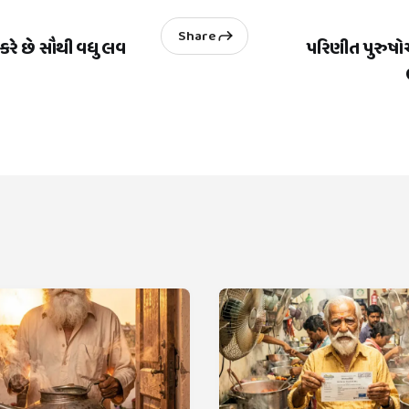
Share
કરે છે સૌથી વધુ લવ
પરિણીત પુરુષ