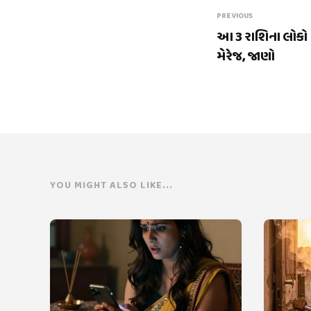
PREVIOUS
આ 3 રાશિના લોકો 
મેરેજ, જાણો
YOU MIGHT ALSO LIKE...