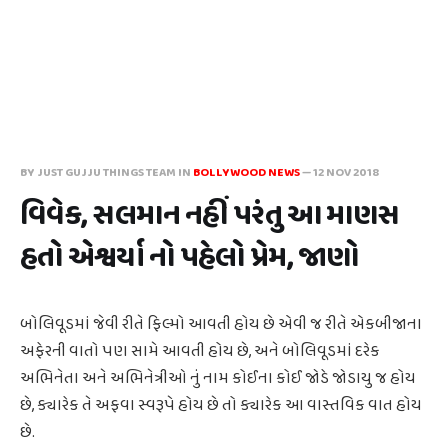
BY JUST GUJJU THINGS TEAM IN
BOLLYWOOD NEWS
—
12 NOV 2018
વિવેક, સલમાન નહીં પરંતુ આ માણસ
હતો એશ્વર્યા નો પહેલો પ્રેમ, જાણો
બોલિવૂડમાં જેવી રીતે ફિલ્મો આવતી હોય છે એવી જ રીતે એકબીજાના
અફેરની વાતો પણ સામે આવતી હોય છે, અને બોલિવૂડમાં દરેક
અભિનેતા અને અભિનેત્રીઓ નું નામ કોઈના કોઈ જોડે જોડાયુ જ હોય
છે, ક્યારેક તે અફવા સ્વરૂપે હોય છે તો ક્યારેક આ વાસ્તવિક વાત હોય
છે.