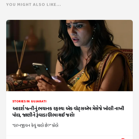
YOU MIGHT ALSO LIKE...
STORIES IN GUJARATI
આદર્શ પત્નીનું ભયાનક રહસ્ય: એક વોટ્સએપ મેસેજે ખોલી નાખી
પોલ, જાણીને રૂંવાડા ઊભા થઈ જશે!
"લગ્નજીવન કેવું ચાલે છે?" કોલે