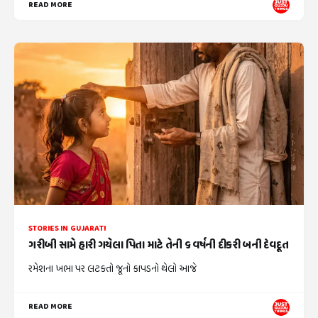
READ MORE
STORIES IN GUJARATI
ગરીબી સામે હારી ગયેલા પિતા માટે તેની ૬ વર્ષની દીકરી બની દેવદૂત
રમેશના ખભા પર લટકતો જૂનો કાપડનો થેલો આજે
READ MORE