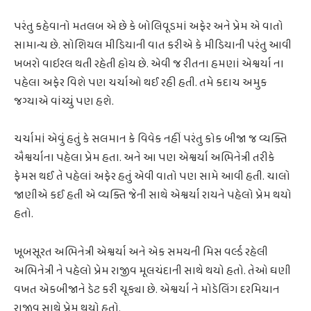
પરંતુ કહેવાનો મતલબ એ છે કે બોલિવૂડમાં અફેર અને પ્રેમ એ વાતો
સામાન્ય છે. સોશિયલ મીડિયાની વાત કરીએ કે મીડિયાની પરંતુ આવી
ખબરો વાઇરલ થતી રહેતી હોય છે. એવી જ રીતના હમણાં એશ્વર્યા ના
પહેલા અફેર વિશે પણ ચર્ચાઓ થઈ રહી હતી. તમે કદાચ અમુક
જગ્યાએ વાંચ્યું પણ હશે.
ચર્ચામાં એવું હતું કે સલમાન કે વિવેક નહીં પરંતુ કોક બીજા જ વ્યક્તિ
ઐશ્વર્યાના પહેલા પ્રેમ હતા. અને આ પણ એશ્વર્યા અભિનેત્રી તરીકે
ફેમસ થઈ તે પહેલાં અફેર હતું એવી વાતો પણ સામે આવી હતી. ચાલો
જાણીએ કઈ હતી એ વ્યક્તિ જેની સાથે એશ્વર્યા રાયને પહેલો પ્રેમ થયો
હતો.
ખૂબસૂરત અભિનેત્રી એશ્વર્યા અને એક સમયની મિસ વર્લ્ડ રહેલી
અભિનેત્રી ને પહેલો પ્રેમ રાજીવ મૂલચંદાની સાથે થયો હતો. તેઓ ઘણી
વખત એકબીજાને ડેટ કરી ચૂક્યા છે. એશ્વર્યા ને મોડેલિંગ દરમિયાન
રાજીવ સાથે પ્રેમ થયો હતો.