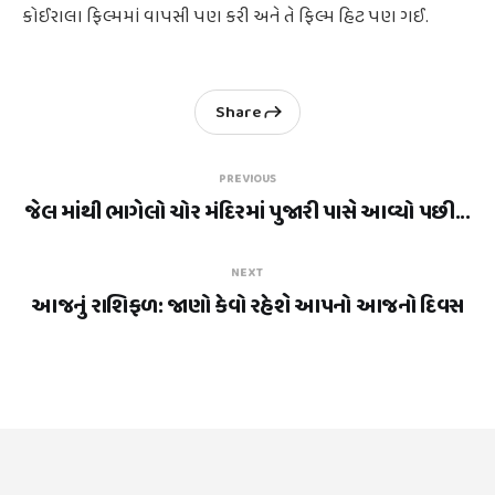
કોઈરાલા ફિલ્મમાં વાપસી પણ કરી અને તે ફિલ્મ હિટ પણ ગઈ.
Share
PREVIOUS
જેલ માંથી ભાગેલો ચોર મંદિરમાં પુજારી પાસે આવ્યો પછી...
NEXT
આજનું રાશિફળ: જાણો કેવો રહેશે આપનો આજનો દિવસ