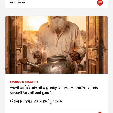
READ MORE
STORIES IN GUJARATI
"પત્ની આપે છે એનાથી થોડું ઓછું આપજો..." - ભાઈના આ એક
વાક્યથી કેમ મચી ગયો હંગામો?
રમેશભાઈના જમણા હાથમાં ઇસ્ત્રીનું વજન ખા