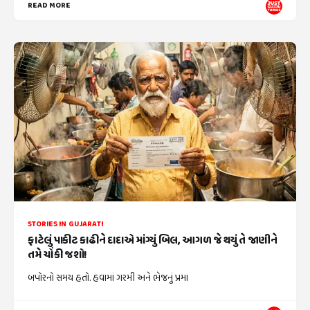
READ MORE
STORIES IN GUJARATI
ફાટેલું પાકીટ કાઢીને દાદાએ માંગ્યું બિલ, આગળ જે થયું તે જાણીને
તમે ચોંકી જશો!
બપોરનો સમય હતો. હવામાં ગરમી અને ભેજનું પ્રમા