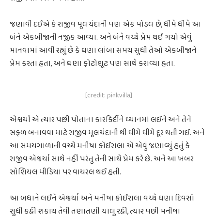
જણાવી દઈએ કે રાજીવ મૂલચંદાની પણ એક મોડલ છે, ધીમે ધીમે આ
બંને એકબીજાની નજીક આવ્યા. અને બંને વચ્ચે પ્રેમ થઈ ગયો એવું
માનવામાં આવી રહ્યું છે કે ઘણા લાંબા સમય સુધી તેઓ એકબીજાને
પ્રેમ કરતા હતા, અને ઘણા ફોટોશૂટ પણ સાથે કરાવ્યા હતા.
[credit: pinkvilla]
એશ્વર્યા એ ત્યાર પછી પોતાના કારકિર્દીને ધ્યાનમાં લઈને અને તેને
સફળ બનાવવા માટે રાજીવ મૂલચંદાની થી ધીમે ધીમે દૂર થતી ગઈ. અને
આ સમયગાળાની વચ્ચે મનીષા કોઈરાલા એ એવું જણાવ્યું હતું કે
રાજીવ એશ્વર્યા સાથે નહીં પરંતુ તેની સાથે પ્રેમ કરે છે. અને આ ખબર
સોશિયલ મીડિયા પર વાયરલ થઈ હતી.
આ બધાને લઈને એશ્વર્યા અને મનીષા કોઈરાલા વચ્ચે ઘણા દિવસો
સુધી કહી શકાય તેવી તણાતણી ચાલુ રહી, ત્યાર પછી મનીષા