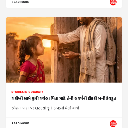
READ MORE
STORIES IN GUJARATI
ગરીબી સામે હારી ગયેલા પિતા માટે તેની ૬ વર્ષની દીકરી બની દેવદૂત
રમેશના ખભા પર લટકતો જૂનો કાપડનો થેલો આજે
READ MORE