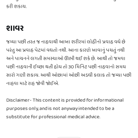
કરી શકાય.
શાવર
જમ્યા પછી તરત જ નાહવાથી આખા શરીરમાં લોહીનો પ્રવાહ વધે છે
પરંતુ આ પ્રવાહ પેટમાં વધતો નથી. આના કારણે ખાવાનું પચતું નથી
અને પાચનને લગતી સમસ્યાઓ ઊભી થઈ શકે છે. આથી તો જમવા
પછી નાહવાની ઈચ્છા થતી હોય તો 30 મિનિટ પછી નાહવાનો સમય
સારો ગણી શકાય. આથી ઓછામાં ઓછી અડધી કલાક તો જમ્યા પછી
નાહવા માટે રાહ જોવી જોઈએ.
Disclaimer- This content is provided for informational
purposes only, and is not anyway intended to be a
substitute for professional medical advice.