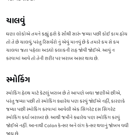
ચાલવું
ઘણા લોકોએ તમને કહ્યું હશે કે સૌથી સારું જમ્યા પછી કોઈ કામ હોય
તો તે છે ચાલવું, પરંતુ રિસર્ચરો નું એવું માનવું છે કે તમારે કમ સે કમ
ચાલવા જતા પહેલા અડધો કલાકની રાહ જોવી જોઈએ. આવું ન
કરવામાં આવે તો તેની શરીર પર ખરાબ અસર થાય છે.
સ્મોકિંગ
સ્મોકિંગ હેલ્થ માટે કેટલું ખરાબ છે તે આપણે બધા જાણીએ છીએ,
પરંતુ જમ્યા પછી તો સ્મોકિંગ ક્યારેય પણ કરવું જોઈએ નહીં, કારણકે
જમ્યા પછી સ્મોકિંગ કરવામાં આવેલી એક સિગરેટ દસ સિગરેટ
સ્મોકિંગ કર્યા બરાબર છે. આથી જમીને ક્યારેય પણ સ્મોકિંગ કરવું
જોઈએ નહીં. આનાથી Colon કેન્સર અને લંગ કેન્સર થવાનું જોખમ વધી
જાય છે.