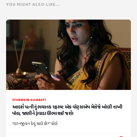
YOU MIGHT ALSO LIKE...
STORIES IN GUJARATI
આદર્શ પત્નીનું ભયાનક રહસ્ય: એક વોટ્સએપ મેસેજે ખોલી નાખી
પોલ, જાણીને રૂંવાડા ઊભા થઈ જશે!
"લગ્નજીવન કેવું ચાલે છે?" કોલે