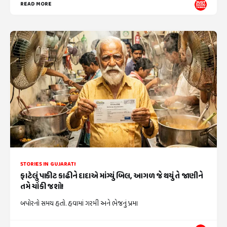
READ MORE
STORIES IN GUJARATI
ફાટેલું પાકીટ કાઢીને દાદાએ માંગ્યું બિલ, આગળ જે થયું તે જાણીને
તમે ચોંકી જશો!
બપોરનો સમય હતો. હવામાં ગરમી અને ભેજનું પ્રમા