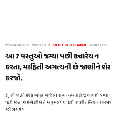
BY JUST GUJJU THINGS TEAM IN
HEALTH TIPS IN GUJARATI
—
13 AUG 2019
આ 7 વસ્તુઓ જમ્યા પછી ક્યારેય ન
કરતા, માહિતી અગત્યની છે જાણીને શેર
કરજો.
શું તમે જાણો છો કે અમુક એવી સામાન્ય બાબતો છે જે આપણે જમ્યા
પછી કરતા હોઈએ છીએ તે અમુક સમય પછી તમારી તબિયત ને અસર
કરી શકે છે?