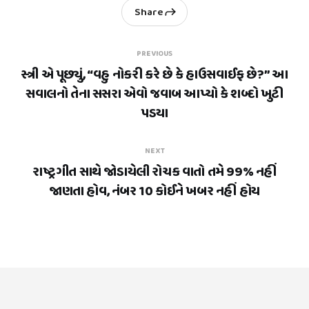
Share
PREVIOUS
સ્ત્રી એ પૂછ્યું, “વહુ નોકરી કરે છે કે હાઉસવાઈફ છે?” આ
સવાલનો તેના સસરા એવો જવાબ આપ્યો કે શબ્દો ખુટી
પડયા
NEXT
રાષ્ટ્રગીત સાથે જોડાયેલી રોચક વાતો તમે 99% નહીં
જાણતા હોવ, નંબર 10 કોઈને ખબર નહીં હોય