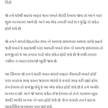
વિશે
જો તમે ઘરેથી ક્યાંય બહાર જતા વખતે શેરડી દેખાય જાય તો આને પણ
શુભ માનવામાં આવે છે. અને આ એક તમારી માટે ધન વૃદ્ધિ નો સંકેત
હોઈ શકે છે.
જો તમને સવારે ઉઠતાવેંત શંખ નો અવાજ સંભળાય અથવા સાંજે ક્યારે
જતી વખતે કે ક્યાંયથી પણ આવતી વખતે શંખ નો અવાજ સંભળાય તો
સમજી લો કે આ તમારા માટે એક સંકેત હોઈ શકે છે જેનાથી તમારા
નસીબ ના ઘણા દરવાજો ખૂલી જાય છે.
આ સિવાય જો તમને ઘણી વખત સવારે બહાર નીકળતી વખતે કોઈ
પણ માણસ સાફ કરતા જણાય એટલે કે કચરો સાફ કરી રહ્યો હોય
તેમ દેખાય તો સમજી લેવું કે આ એક સંકેત હોઈ શકે છે કે તમે અમીર
બનવાના છો. અને જો આવા સંકેત રોજ દેખાય તો તેનો મતલબ ખૂબ
જલ્દી અમીર બનવા નો પણ હોઈ શકે છે. જેના કારણે તમને કદાચ
આકસ્મિક ધનલાભ પણ થઇ શકે.