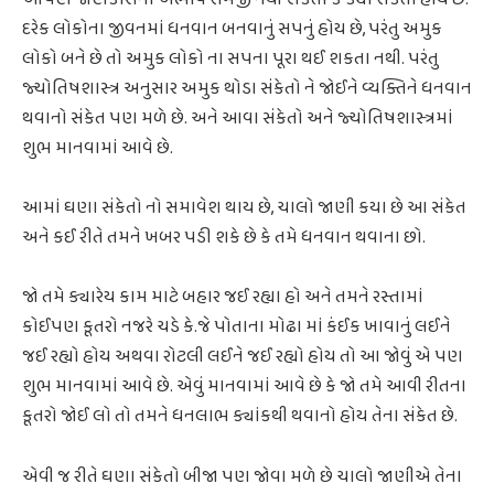
દરેક લોકોના જીવનમાં ધનવાન બનવાનું સપનું હોય છે, પરંતુ અમુક
લોકો બને છે તો અમુક લોકો ના સપના પૂરા થઈ શકતા નથી. પરંતુ
જ્યોતિષશાસ્ત્ર અનુસાર અમુક થોડા સંકેતો ને જોઈને વ્યક્તિને ધનવાન
થવાનો સંકેત પણ મળે છે. અને આવા સંકેતો અને જ્યોતિષશાસ્ત્રમાં
શુભ માનવામાં આવે છે.
આમાં ઘણા સંકેતો નો સમાવેશ થાય છે, ચાલો જાણી કયા છે આ સંકેત
અને કઈ રીતે તમને ખબર પડી શકે છે કે તમે ધનવાન થવાના છો.
જો તમે ક્યારેય કામ માટે બહાર જઈ રહ્યા હો અને તમને રસ્તામાં
કોઈપણ કૂતરો નજરે ચડે કે.જે પોતાના મોઢા માં કંઈક ખાવાનું લઈને
જઈ રહ્યો હોય અથવા રોટલી લઈને જઈ રહ્યો હોય તો આ જોવું એ પણ
શુભ માનવામાં આવે છે. એવું માનવામાં આવે છે કે જો તમે આવી રીતના
કૂતરો જોઈ લો તો તમને ધનલાભ ક્યાંકથી થવાનો હોય તેના સંકેત છે.
એવી જ રીતે ઘણા સંકેતો બીજા પણ જોવા મળે છે ચાલો જાણીએ તેના