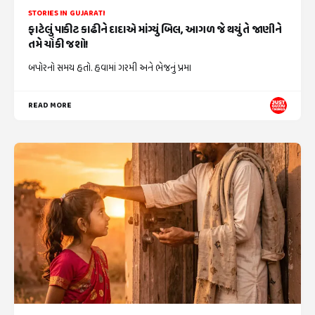
STORIES IN GUJARATI
ફાટેલું પાકીટ કાઢીને દાદાએ માંગ્યું બિલ, આગળ જે થયું તે જાણીને
તમે ચોંકી જશો!
બપોરનો સમય હતો. હવામાં ગરમી અને ભેજનું પ્રમા
READ MORE