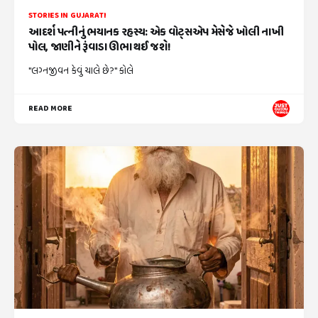
STORIES IN GUJARATI
આદર્શ પત્નીનું ભયાનક રહસ્ય: એક વોટ્સએપ મેસેજે ખોલી નાખી
પોલ, જાણીને રૂંવાડા ઊભા થઈ જશે!
"લગ્નજીવન કેવું ચાલે છે?" કોલે
READ MORE