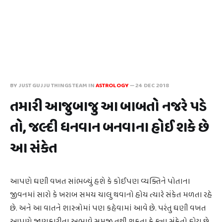
BY JUST GUJJU THINGS TEAM IN
ASTROLOGY
—
24 DEC 2018
તમારી આજુબાજુ આ બાબતો નજરે પડે
તો, જલ્દી ધનવાન બનવાના હોઈ શકે છે
આ સંકેત
આપણે ઘણી વખત સાંભળ્યું હશે કે કોઈપણ વ્યક્તિને પોતાના
જીવનમાં સારો કે ખરાબ સમય ચાલુ થવાનો હોય ત્યારે સંકેત મળતા રહે
છે. અને આ વાતને શાસ્ત્રોમાં પણ કહેવામાં આવે છે. પરંતુ ઘણી વખત
આપણે જાણકારીના અભાવે સમજી નથી શકતા કે ક્યા સંકેતો હોય છે.