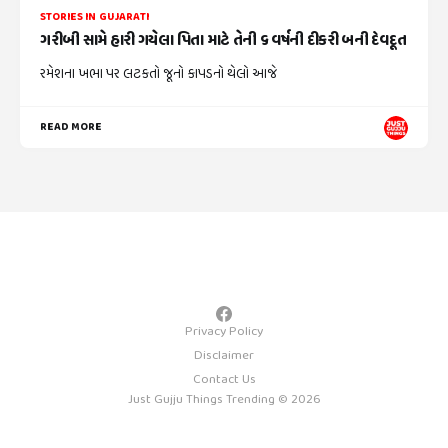
STORIES IN GUJARATI
ગરીબી સામે હારી ગયેલા પિતા માટે તેની ૬ વર્ષની દીકરી બની દેવદૂત
રમેશના ખભા પર લટકતો જૂનો કાપડનો થેલો આજે
READ MORE
Privacy Policy
Disclaimer
Contact Us
Just Gujju Things Trending © 2026