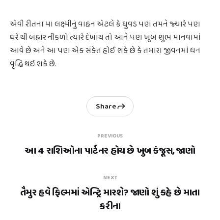
એવી રીતના મા લક્ષ્મીનું વાહન એટલે કે ઘુવડ પણ તમને જ્યારે પણ
ઘરે થી બહાર નીકળો ત્યારે દેખાય તો આને પણ ખૂબ શુભ માનવામાં
આવે છે અને આ પણ એક સંકેત હોઈ શકે છે કે તમારા જીવનમાં ધન
વૃદ્ધિ થઇ શકે છે.
Share
PREVIOUS
આ 4 રાશિઓના પાર્ટનર હોય છે ખુબ કંજૂસ, જાણો
NEXT
તૈમુર હવે ફિલ્મમાં એન્ટ્રિ મારશે? જાણો શું કહે છે માતા
કરીના