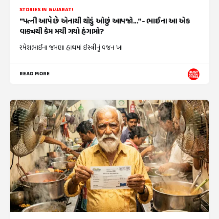
STORIES IN GUJARATI
"પત્ની આપે છે એનાથી થોડું ઓછું આપજો..." - ભાઈના આ એક
વાક્યથી કેમ મચી ગયો હંગામો?
રમેશભાઈના જમણા હાથમાં ઇસ્ત્રીનું વજન ખા
READ MORE