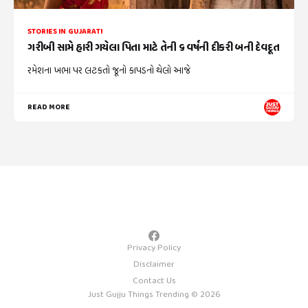
STORIES IN GUJARATI
ગરીબી સામે હારી ગયેલા પિતા માટે તેની ૬ વર્ષની દીકરી બની દેવદૂત
રમેશના ખભા પર લટકતો જૂનો કાપડનો થેલો આજે
READ MORE
Privacy Policy
Disclaimer
Contact Us
Just Gujju Things Trending © 2026