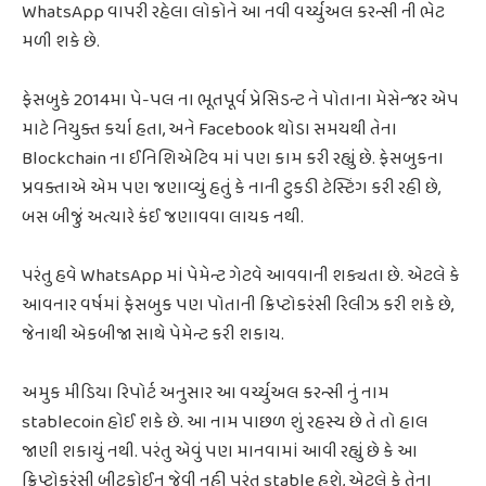
WhatsApp વાપરી રહેલા લોકોને આ નવી વર્ચ્યુઅલ કરન્સી ની ભેટ
મળી શકે છે.
ફેસબુકે 2014મા પે-પલ ના ભૂતપૂર્વ પ્રેસિડન્ટ ને પોતાના મેસેન્જર એપ
માટે નિયુક્ત કર્યા હતા, અને Facebook થોડા સમયથી તેના
Blockchain ના ઈનિશિએટિવ માં પણ કામ કરી રહ્યું છે. ફેસબુકના
પ્રવક્તાએ એમ પણ જણાવ્યું હતું કે નાની ટુકડી ટેસ્ટિંગ કરી રહી છે,
બસ બીજું અત્યારે કંઈ જણાવવા લાયક નથી.
પરંતુ હવે WhatsApp માં પેમેન્ટ ગેટવે આવવાની શક્યતા છે. એટલે કે
આવનાર વર્ષમાં ફેસબુક પણ પોતાની ક્રિપ્ટોકરંસી રિલીઝ કરી શકે છે,
જેનાથી એકબીજા સાથે પેમેન્ટ કરી શકાય.
અમુક મીડિયા રિપોર્ટ અનુસાર આ વર્ચ્યુઅલ કરન્સી નું નામ
stablecoin હોઈ શકે છે. આ નામ પાછળ શું રહસ્ય છે તે તો હાલ
જાણી શકાયું નથી. પરંતુ એવું પણ માનવામાં આવી રહ્યું છે કે આ
ક્રિપ્ટોકરંસી બીટકોઈન જેવી નહી પરંતુ stable હશે, એટલે કે તેના