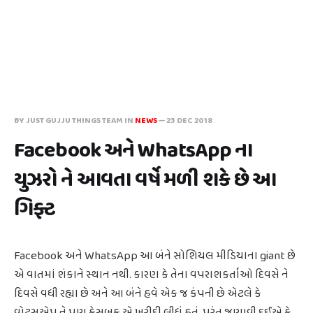
BY JUST GUJJU THINGS TEAM IN
NEWS
—
23 DEC 2018
Facebook અને WhatsApp ના
યુઝરો ને આવતા વર્ષે મળી શકે છે આ
ગિફ્ટ
Facebook અને WhatsApp આ બંને સોશિયલ મીડિયાના giant છે
એ વાતમાં શંકાને સ્થાન નથી. કારણ કે તેના વપરાશકર્તાઓ દિવસે ને
દિવસે વધી રહ્યા છે અને આ બંને હવે એક જ કંપની છે એટલે કે
વોટ્સએપ ને પણ ફેસબુક એ ખરીદી લીધું હતું. પરંતુ જણાવી દઈએ કે