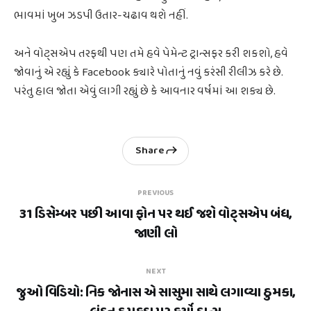
ભાવમાં ખુબ ઝડપી ઉતાર-ચઢાવ થશે નહીં.
અને વોટ્સએપ તરફથી પણ તમે હવે પેમેન્ટ ટ્રાન્સફર કરી શકશો, હવે
જોવાનું એ રહ્યું કે Facebook ક્યારે પોતાનું નવું કરંસી રીલીઝ કરે છે.
પરંતુ હાલ જોતા એવું લાગી રહ્યું છે કે આવનાર વર્ષમાં આ શક્ય છે.
Share
PREVIOUS
31 ડિસેમ્બર પછી આવા ફોન પર થઈ જશે વોટ્સએપ બંધ,
જાણી લો
NEXT
જુઓ વિડિયો: નિક જોનાસ એ સાસુમા સાથે લગાવ્યા ઠુમકા,