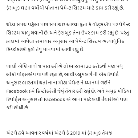
ફેસબુક ઘણા વર્ષોથી પોતાના પેમેન્ટ સિસ્ટમ માટે કામ કરી રહ્યું છે.
થોડા સમય પહેલા પણ સમાચાર આવ્યા હતા કે વોટ્સએપ પર પેમેન્ટ
સિસ્ટમ ચાલુ થવાની છે, અને ફેસબુક તેના ઉપર કામ કરી રહ્યું છે. પરંતુ
હાલમાં આવેલા સમાચાર અનુસાર આ પેમેન્ટ સિસ્ટમ અત્યાધુનિક
ક્રિપ્ટોકરંસી હશે તેવું માનવામાં આવી રહ્યું છે.
ખાલી એશિયાની જ વાત કરીએ તો ભારતમાં 20 કરોડથી પણ વધુ
લોકો વોટ્સએપ વાપરી રહ્યા છે, આથી બ્લુમબર્ગ ની એક રિપોર્ટ
અનુસાર ભારતમાં થતાં નાના મોટા પેમેન્ટ ને ધ્યાનમાં લઈને
Facebook હવે ક્રિપ્ટોકરંસી જેવું તૈયાર કરી રહ્યું છે. અને અમુક મીડિયા
રિપોર્ટ્સ અનુસાર તો Facebook એ આના માટે બધી તૈયારીઓ પણ
કરી લીધી છે.
એટલે હવે આવનાર વર્ષમાં એટલે કે 2019 માં ફેસબુક તેમજ