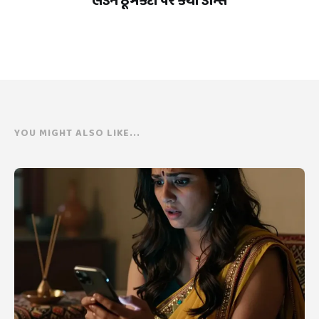
લંડન ઠૂમકદા પર કર્યો ડાન્સ
YOU MIGHT ALSO LIKE...