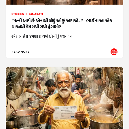
STORIES IN GUJARATI
"પત્ની આપે છે એનાથી થોડું ઓછું આપજો..." - ભાઈના આ એક
વાક્યથી કેમ મચી ગયો હંગામો?
રમેશભાઈના જમણા હાથમાં ઇસ્ત્રીનું વજન ખા
READ MORE