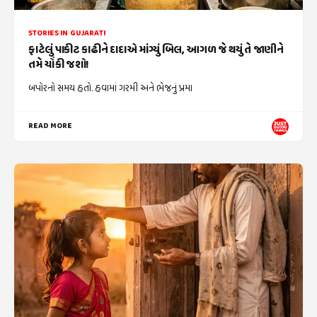
STORIES IN GUJARATI
ફાટેલું પાકીટ કાઢીને દાદાએ માંગ્યું બિલ, આગળ જે થયું તે જાણીને
તમે ચોંકી જશો!
બપોરનો સમય હતો. હવામાં ગરમી અને ભેજનું પ્રમા
READ MORE