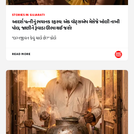
STORIES IN GUJARATI
આદર્શ પત્નીનું ભયાનક રહસ્ય: એક વોટ્સએપ મેસેજે ખોલી નાખી
પોલ, જાણીને રૂંવાડા ઊભા થઈ જશે!
"લગ્નજીવન કેવું ચાલે છે?" કોલે
READ MORE