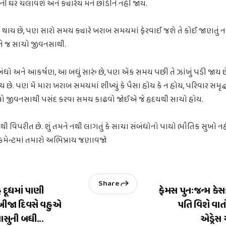
પત્ની ઘર ચલાવશે અને ક્યારેય મને છોડીને નહીં જાય.
 થાય છે, પણ સારો સમય ક્યારે ખરાબ સમયમાં ફેરવાઈ જશે તે કોઈ જાણતું 
તે જ સાચો જીવનસાથી.
બંધો અને આકર્ષણ, આ બધું સારું છે, પણ એક સમય પછી તે ઝાંખું પડી જાય 
 છે. પણ મેં મારા ખરાબ સમયમાં શીખ્યું કે પૈસા હોય કે ન હોય, પરિવાર સમૃદ્
ો જીવનસાથી પસંદ કરવા સમય કાઢવો જોઈએ જે હૃદયથી સાચો હોય.
વિપરીત છે. શું તમને નથી લાગતું કે સાચા સંબંધોનો પાયો ભૌતિક સુખો ન
મેન્ટમાં તમારો અભિપ્રાય જણાવજો
Share
 દૂધમાં પાણી
ફેમસ પુનઃજન્મ કેસ
 બીજા દિવસે વહુએ
પતિ વિશે વાતો
 સાસુની બધી...
એડ્રેસ 