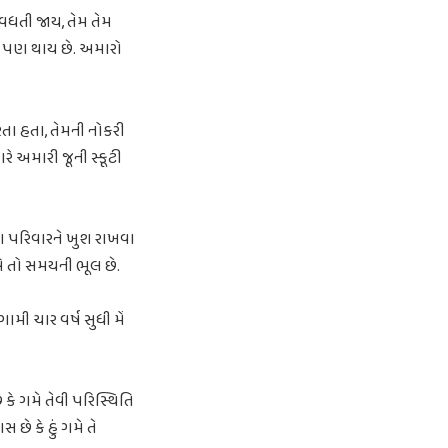
 વધતી જાય, તેમ તેમ
થે પણ થાય છે. અમારો
રતા હતા, તેમની નોકરી
ે અમારી જૂની સ્કૂટી
ા પરિવારને ખુશ રાખવા
એ તો સમયની ભૂલ છે.
ગામી ચાર વર્ષ સુધી મેં
ે ગમે તેવી પરિસ્થિતિ
છે કે હું ગમે તે