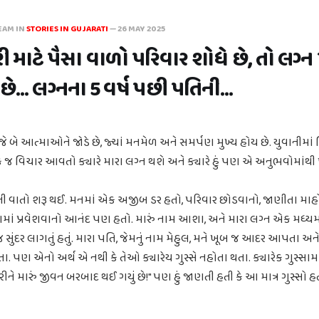
EAM IN
STORIES IN GUJARATI
—
26 MAY 2025
ી માટે પૈસા વાળો પરિવાર શોધે છે, તો લગ્
... લગ્નના 5 વર્ષ પછી પતિની...
 બે આત્માઓને જોડે છે, જ્યાં મનમેળ અને સમર્પણ મુખ્ય હોય છે. યુવાનીમાં મ
જ વિચાર આવતો ક્યારે મારા લગ્ન થશે અને ક્યારે હું પણ એ અનુભવોમાંથ
ી વાતો શરૂ થઈ. મનમાં એક અજીબ ડર હતો, પરિવાર છોડવાનો, જાણીતા માહ
ામાં પ્રવેશવાનો આનંદ પણ હતો. મારું નામ આશા, અને મારા લગ્ન એક મધ્યમ
સુંદર લાગતું હતું. મારા પતિ, જેમનું નામ મેહુલ, મને ખૂબ જ આદર આપતા અને
તા. પણ એનો અર્થ એ નથી કે તેઓ ક્યારેય ગુસ્સે નહોતા થતા. ક્યારેક ગુસ્સા
કરીને મારું જીવન બરબાદ થઈ ગયું છે!" પણ હું જાણતી હતી કે આ માત્ર ગુસ્સો હ