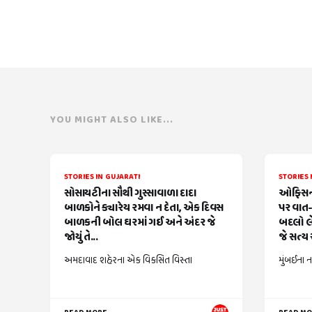
YOU MIGHT ALSO LIKE...
STORIES IN GUJARATI
STORIES 
સોસાયટીના સૌથી ગુસ્સાવાળા દાદા
ઓફિસની
બાળકોને ક્યારેય રમવા ન દેતા, એક દિવસ
પર વાત-
બાળકની બોલ ઘરમાં ગઈ અને અંદર જે
બદલો લે
જોયું તે...
જે સત્ય સ
અમદાવાદ શહેરના એક વિકસિત વિસ્તા
મુંબઈના ન