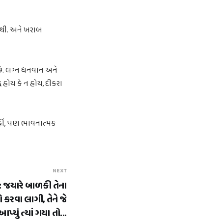
નથી. અને ખરાબ
છે. લગ્ન ધનવાન અને
ધ હોય કે ન હોય, દીકરા
હીં, પણ ભાવનાત્મક
NEXT
: જયારે બાળકી તેના
 કરવા લાગી, તેને જે
આપ્યું ત્યાં ગયા તો...