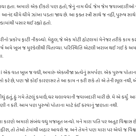
ી ગયા હતા. અમારો એક દીકરો પણ હતો, જેનું નામ ધૈર્ય. જેમ જેમ જવાબદારીઓ
નંદ ધીમે ધીમે ઝાંખા પડતા જાય છે. આ ફક્ત સ્ત્રી સાથે જ નહીં, પુરુષ સા
માંથી પસાર થઈ રહ્યો હતો.
નો પ્રકોપ ફાટી નીકળ્યો. મેહુલ, જે એક મોટી હોટલમાં મેનેજર તરીકે કામ ક
્ષ અમે ખૂબ જ મુશ્કેલીથી વિતાવ્યા. પરિસ્થિતિ એટલી ખરાબ થઈ ગઈ કે અમાર
ા.
એક વાત ખૂબ જ વધી, અમારું એકબીજા પ્રત્યેનું સમર્પણ. એક પુરુષ પોતાન
સો કરે છે, પણ જો કોઈ કારણસર તે આ કામ ન કરી શકે તો એ તેની ભૂલ નથી, 
ું હતું, હું ગમે તેટલું કમાઉં, ઘર ચલાવવાની જવાબદારી મારી છે. મેં એ કર્યું. આ
ગણી ન કરી. આમ પણ પુરુષો પોતાના માટે કંઈ કરવાનું જાણતા નથી.
ારણે અમારો સંબંધ વધુ મજબૂત બન્યો. મને મારા પતિ પર અતૂટ વિશ્વાસ છે ક
ે રહીશ, તો તેઓ તેમાંથી બહાર આવશે જ. અને તેમને પણ મારા પર એવો જ વિશ્વાસ 