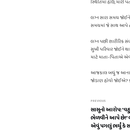
સ્થિતિમાં હોઉં, મારી 
લગ્ન સારા સમય જોઈને
સમયમાં જે સાથ આપે 
લગ્ન પછી શારીરિક સં
સુખી પરિવાર જોઈને થાય
માટે માતા-પિતાએ એવ
આજકાલ બધું જ આનાથી 
જોડાણ હોવો જોઈએ? ક
PREVIOUS
સાસુનો આરોપ: 'વહુ
ભેળવીને આપે છે!'
એવું પગલું ભર્યું કે