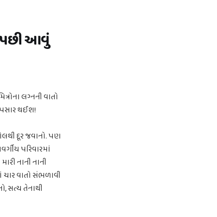
ન પછી આવું
િત્રોના લગ્નની વાતો
ી પસાર થઈશ!
ોલથી દૂર જવાનો. પણ
વર્ગીય પરિવારમાં
 મારી નાની નાની
માં ચાર વાતો સંભળાવી
તો, સત્ય તેનાથી