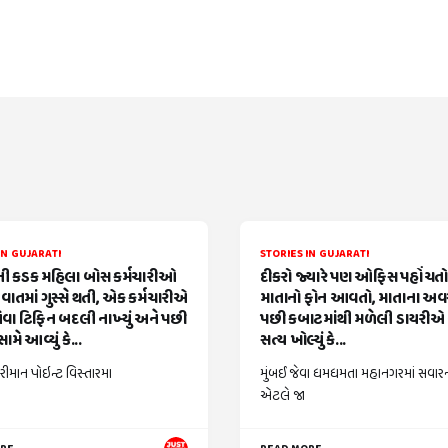
IN GUJARATI
STORIES IN GUJARATI
 કડક મહિલા બોસ કર્મચારીઓ
દીકરો જ્યારે પણ ઓફિસ પહોંચતો ત
વાતમાં ગુસ્સે થતી, એક કર્મચારીએ
માતાનો ફોન આવતો, માતાના અ
વા ટિફિન બદલી નાખ્યું અને પછી
પછી કબાટમાંથી મળેલી ડાયરીએ 
ામે આવ્યું કે...
સત્ય ખોલ્યું કે...
રીમાન પોઇન્ટ વિસ્તારમા
મુંબઈ જેવા ધમધમતા મહાનગરમાં સવાર
એટલે જા