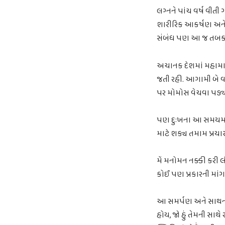
લગ્નને પાંચ વર્ષ વીત
શારીરિક આકર્ષણ અને આ
સંબંધ પણ આ જ તબક્કા
અચાનક દેશમાં મહામારી
જતી રહી. આગામી બે વર
પર મોમોસ વેચવા પડ્ય
પણ દુઃખના આ સમયમાં 
માટે શક્ય તમામ પ્રયા
મેં મનોમન નક્કી કરી લીધ
કોઈ પણ પ્રકારની માં
આ સમર્પણ અને સાથના ક
હોય, જો હું તેમની સાથ