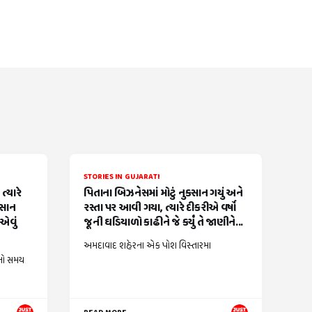
STORIES IN GUJARATI
્યારે
પિતાના બિઝનેસમાં મોટું નુકસાન ગયું અને
વસાન
રસ્તા પર આવી ગયા, ત્યારે દીકરીએ વર્ષો
એવું
જૂની ઘડિયાળો કાઢીને જે કર્યું તે જાણીને...
અમદાવાદ શહેરના એક પોશ વિસ્તારમા
નો સમય