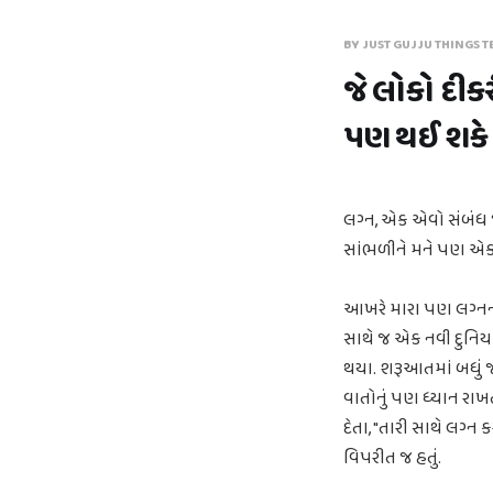
BY JUST GUJJU THINGS T
જે લોકો દીકર
પણ થઈ શકે છે
લગ્ન, એક એવો સંબંધ જે
સાંભળીને મને પણ એક 
આખરે મારા પણ લગ્નન
સાથે જ એક નવી દુનિય
થયા. શરૂઆતમાં બધું જ 
વાતોનું પણ ધ્યાન રાખ
દેતા, "તારી સાથે લગ્ન 
વિપરીત જ હતું.