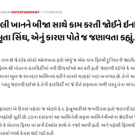
EAM IN
ENTERTAINMENT
—
11 FEB 2022
અલી ખાનને બીજા સાથે કામ કરતી જોઈને ઇ
ા સિંઘ, એનું કારણ પોતે જ જણાવતા કહ્યું..
નામ છે જે દરેક લોકો ઓળખતા હશે એવું જ એક નામ ફિલ્મી દુનિયાની જાણીત
ાબ ફિલ્મ થી પોતાના કારકિર્દીમાં નવી ઊંચાઈઓ સર કરી હતી. જણાવી દઈએ કે 
નિયામાં ખુબ જ શાનદાર અભિનય કરીને લાખો ચાહકો પણ બનાવ્યા છે. તેનો
પરંતુ જણાવી દઈએ કે તેની કારકિર્દી માં જે રીતે સફળતા મળી પરંતુ તેના અંગત 
 હમણાં બે દિવસ પહેલાં જ એટલે કે ૯ ફેબ્રુઆરીએ જન્મદિવસ હતો જણાવી દઈ
રે પહોંચી ચૂકી છે. ૮૦ના દશકમાં આ અભિનેત્રી સફળ અભિનેત્રીઓના શ્રેણીમાં પ
કે બેતાબ ફિલ્મ માં સની દેઓલ સાથે તે નજરે આવી હતી. અને પહેલી ફિલ્મથી
ચાહકો વચ્ચે ફેમસ થઈ ગઈ હતી.