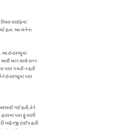
ુ રિયલ લાઇફમાં
્યા હતા. આ બંનેના
આ ઇન્ટરવ્યુમાં
ફ અલી ખાન સાથે લગ્ન
ી જરા પણ ગમતી ન હતી
ે ઇન્ટરવ્યૂમાં પણ
ે બદલાઈ ગઈ હતી, તેને
ી. હાલમાં પણ હું ઘણી
ોડી બહેનજી ટાઈપ હતી.