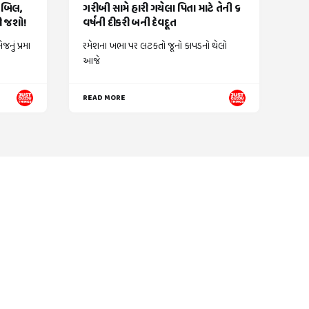
ં બિલ,
ગરીબી સામે હારી ગયેલા પિતા માટે તેની ૬
કી જશો!
વર્ષની દીકરી બની દેવદૂત
નું પ્રમા
રમેશના ખભા પર લટકતો જૂનો કાપડનો થેલો
આજે
READ MORE