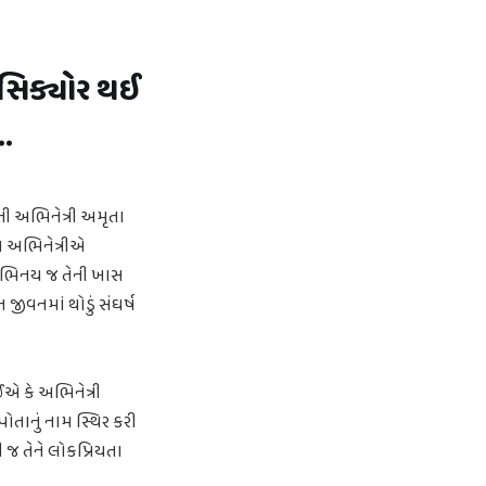
નસિક્યોર થઈ
.
ી અભિનેત્રી અમૃતા
આ અભિનેત્રીએ
 અભિનય જ તેની ખાસ
જીવનમાં થોડું સંઘર્ષ
એ કે અભિનેત્રી
ોતાનું નામ સ્થિર કરી
 જ તેને લોકપ્રિયતા