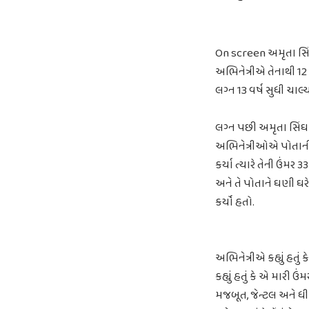
On screen અમૃતા સિં
અભિનેત્રીએ તેનાથી 12
લગ્ન 13 વર્ષ સુધી ચાલ્
લગ્ન પછી અમૃતા સિંઘ
અભિનેત્રીઓએ પોતાની પ
કર્યા ત્યારે તેની ઉં
અને તે પોતાને ઘણી ઘર
કર્યો હતો.
અભિનેત્રીએ કહ્યું હતુ
કહ્યું હતું કે એ મારી
મજબૂત, જેન્ટલ અને ધી