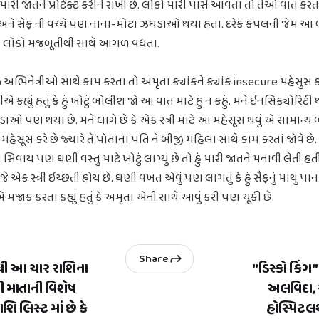
શા મારી જાતને પ્રોટેક્ટ કરીને રાખી છે. લોકો મારી પાસે આવતા તો તેઓ વાત કરત
 અને સેફ ની વચ્ચે પણ નાના-મોટા ઝઘડાઓ થયા હતા. દરેક કપલની જેમ આ
ંને લોકો મજબૂતીથી સાથે આગળ વધતા.
 અભિનેત્રીઓ સાથે કામ કરતા તો અમૃતા ક્યાંકને ક્યાંક insecure મહેસુસ 
 કહ્યું હતું કે હું ખોટું બોલીશ જો આ વાત માટે હું ન કહું. મને ઇનસિક્યોરિટ
ાઓ પણ થયા છે. મને લાગે છે કે એક સ્ત્રી માટે આ મહેસૂસ થવું એ સામાન્ય બ
મહેસૂસ કરે છે જ્યારે તે પોતાના પતિ ને બીજી મહિલા સાથે કામ કરતાં જોવે છે
િવાય પણ ઘણી વસ્તુ માટે ખોટું લાગ્યું છે તો હું મારી જાતને મનાવી લેતી હતી
ે એક સ્ત્રી ઇચ્છતી હોય છે. ઘણી વખત એવું પણ લાગતું કે હું સૈફનું માથું પાન
જાક કરતા કહ્યું હતું કે અમૃતા એની સાથે આવું કરી પણ ચૂકી છે.
Share
ધી આ ચાર રાશિના
"ડિસ્કો કિંગ"
ી માતાની વિશેષ
અલવિદા, 
શિ લિસ્ટ માં છે કે
હોસ્પિટલથ