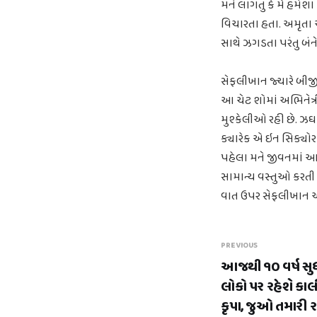
મને લાગતું કે મેં હંમે
વિચારતા હતા. અમૃતા
સાથે ઝગડતા પરંતુ બ
સેફલીખાન જ્યારે બીજી
આ ચેટ શોમાં અભિનેત્રીએ
મુશ્કેલીઓ રહી છે. ઝઘડ
ક્યારેક એ ઇન સિક્યોર 
પહેલા મને જીવનમાં આ સ
સામાન્ય વસ્તુઓ કરતી જ
વાત ઉપર સેફલીખાન એ મ
PREVIOUS
આજથી ૧૦ વર્ષ સુ
લોકો પર રહેશે કાલ
કૃપા, જુઓ તમારી રા