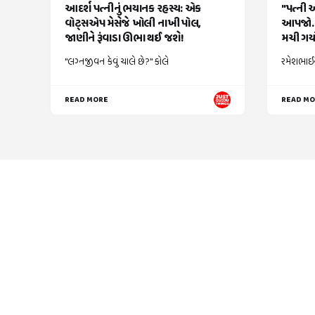
આદર્શ પત્નીનું ભયાનક રહસ્ય: એક
"પત્ની 
વોટ્સએપ મેસેજે ખોલી નાખી પોલ,
આપજો..
જાણીને રૂંવાડા ઊભા થઈ જશે!
મચી ગયો
"લગ્નજીવન કેવું ચાલે છે?" કોલે
રમેશભાઈન
READ MORE
READ M