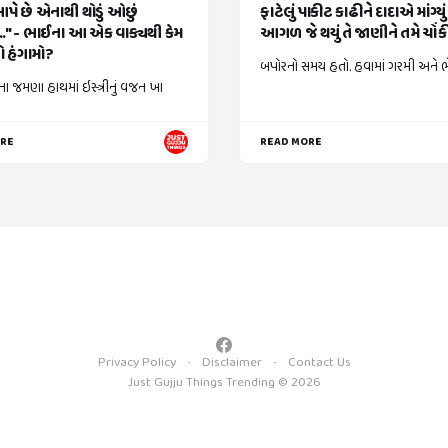
આપે છે એનાથી થોડું ઓછું
ફાટેલું પાકીટ કાઢીને દાદાએ માંગ્યુ
." - ભાઈના આ એક વાક્યથી કેમ
આગળ જે થયું તે જાણીને તમે ચોં
 હંગામો?
બપોરનો સમય હતો. હવામાં ગરમી અને ભેજ
ા જમણા હાથમાં ઇસ્ત્રીનું વજન ખા
ORE
READ MORE
Privacy Policy
Disclaimer
Contact Us
Just Gujju Things Trending © 2026