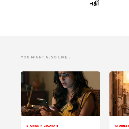
નહીં
YOU MIGHT ALSO LIKE...
STORIES IN GUJARATI
STORIES 