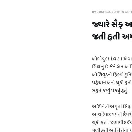
BY JUST GUJJU THINGS T
જ્યારે સૈફ 
જતી હતી અમૃત
બોલીવુડમાં ઘણા એવા 
સિંઘ નું છે જેને બેત
બોલિવૂડની ફિલ્મી દુ
પહેચાન બની ચૂકી હતી. 
સહન કરવું પડ્યું હતું.
અભિનેત્રી અમૃતા સિંહ
અત્યારે 63 વર્ષની ઉંમ
ચૂકી હતી. જણાવી દઈએ 
મળી હતી અને તે તેના 