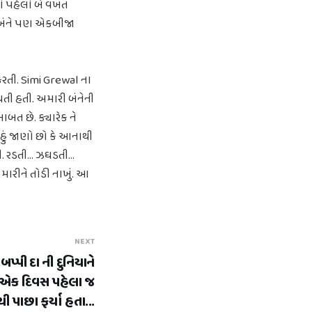
ાં પહેલાં બે વખત
 બંને પણ એકબીજા
કરતી. Simi Grewal ના
ી થતી હતી. અમારી બંનેની
ાબત છે. ક્યારેક ને
. હું જાણો છો કે આનાથી
. રડતી... ઝઘડતી...
 મારીને તોડી નાખું. આ
NEXT
 બપ્પી દા ની દુનિયાને
એક દિવસ પહેલા જ
ી પાછા ફર્યા હતા...