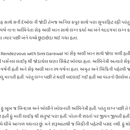
હ સાથે સની દેઓલ ની જોડી તેમજ અનિલ કપૂર સાથે પણ સુપરહિટ રહી પરંત
 વર્ષ નાના અભિનેતા સેફ અલી ખાન સાથે લગ્ન કર્યા આ બંને ૧૯૯૧માં લગ્ન કર
યા ત્યાર પછી બંને વચ્ચે છુટાછેડા થઇ ગયા હતા.
 Rendezvous with Simi Garewal માં સૈફ અલી ખાન સાથે જોવા મળી હતી. 
ર્સનલ લાઈફ થી જોડાયેલ ઘણા સિક્રેટ ખોલ્યા હતા. અભિનેત્રી અત્યારે સૈ
મર ૩૩ વર્ષની હતી અને સૈફ અલી ખાન ૨૧ વર્ષના હતા. અમૃત અને બિકિની પહેરવ
ેલુ માનતી હતી. પરંતુ લગ્ન પછી તે ઘણી બદલાઈ ગઈ હતી આ વાતનો ઉલ્લેખ તેન
ં કે હું ખૂબ જ બિન્દાસ અને ખોલીને બોલનારી અભિનેત્રી હતી. પરંતુ લગ્ન પછી ત
 ઉંમર હતી હું મારી લાઈફ થી સંતુષ્ટ પણ હતી. પોતાની શરતો પર જીવન જીવતી હત
મે ધીમે આગળ વધનાર છું. મને શરૂઆતથી જ બિકીની પહેરવી પસંદ નથી. હું થ