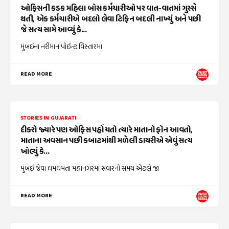
ઓફિસની કડક મહિલા બોસ કર્મચારીઓ પર વાત-વાતમાં ગુસ્સે
થતી, એક કર્મચારીએ બદલો લેવા ટિફિન બદલી નાખ્યું અને પછી
જે સત્ય સામે આવ્યું કે...
મુંબઈના નરીમાન પોઇન્ટ વિસ્તારમા
READ MORE
STORIES IN GUJARATI
દીકરો જ્યારે પણ ઓફિસ પહોંચતો ત્યારે માતાનો ફોન આવતો,
માતાના અવસાન પછી કબાટમાંથી મળેલી ડાયરીએ એવું સત્ય
ખોલ્યું કે...
મુંબઈ જેવા ધમધમતા મહાનગરમાં સવારનો સમય એટલે જા
READ MORE