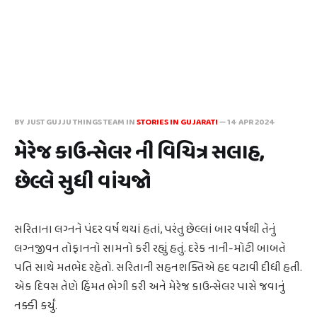
BY JUST GUJJU THINGS TEAM IN
STORIES IN GUJARATI
—
14 APR 2024
મેરેજ કાઉન્સેલર ની વિચિત્ર સલાહ,
છેલ્લે સુધી વાંચજો
સરિતાના લગ્નને પંદર વર્ષ થયાં હતાં, પરંતુ છેલ્લાં બાર વર્ષથી તેનું
લગ્નજીવન તોફાનનો સામનો કરી રહ્યું હતું. દરેક નાની-મોટી બાબતે
પતિ સાથે મતભેદ રહેતો. સરિતાની સહનશક્તિએ હદ વટાવી દીધી હતી.
એક દિવસ તેણે હિંમત ભેગી કરી અને મેરેજ કાઉન્સેલર પાસે જવાનું
નક્કી કર્યું.