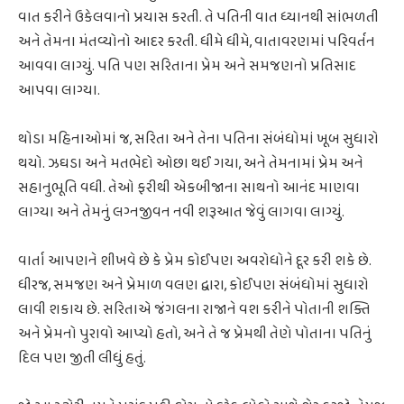
વાત કરીને ઉકેલવાનો પ્રયાસ કરતી. તે પતિની વાત ધ્યાનથી સાંભળતી
અને તેમના મંતવ્યોનો આદર કરતી. ધીમે ધીમે, વાતાવરણમાં પરિવર્તન
આવવા લાગ્યું. પતિ પણ સરિતાના પ્રેમ અને સમજણનો પ્રતિસાદ
આપવા લાગ્યા.
થોડા મહિનાઓમાં જ, સરિતા અને તેના પતિના સંબંધોમાં ખૂબ સુધારો
થયો. ઝઘડા અને મતભેદો ઓછા થઈ ગયા, અને તેમનામાં પ્રેમ અને
સહાનુભૂતિ વધી. તેઓ ફરીથી એકબીજાના સાથનો આનંદ માણવા
લાગ્યા અને તેમનું લગ્નજીવન નવી શરૂઆત જેવું લાગવા લાગ્યું.
વાર્તા આપણને શીખવે છે કે પ્રેમ કોઈપણ અવરોધોને દૂર કરી શકે છે.
ધીરજ, સમજણ અને પ્રેમાળ વલણ દ્વારા, કોઈપણ સંબંધોમાં સુધારો
લાવી શકાય છે. સરિતાએ જંગલના રાજાને વશ કરીને પોતાની શક્તિ
અને પ્રેમનો પુરાવો આપ્યો હતો, અને તે જ પ્રેમથી તેણે પોતાના પતિનું
દિલ પણ જીતી લીધું હતું.