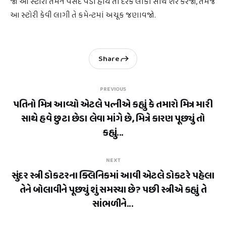
જો આ સ્ટોરી તમને પસંદ પડી હોય તો દરેક લોકો સાથે શેર કરજો, તેમજ
આ સ્ટોરી કેવી લાગી તે કમેન્ટમાં અચૂક જણાવજો.
Share
PREVIOUS
પતિનો મિત્ર આવ્યો એટલે પત્નીએ કહ્યું કે તમારો મિત્ર મારી
સાથે હવે છુટા છેડા લેવા માંગે છે, મિત્રે કારણ પૂછ્યું તો
કહ્યું...
NEXT
સુંદર સ્ત્રી ડોકટરના ક્લિનિકમાં આવી એટલે ડોકટરે પહેલા
તેને બોલાવીને પૂછ્યું શું સમસ્યા છે? પછી સ્ત્રીએ કહ્યું તે
સાંભળીને...