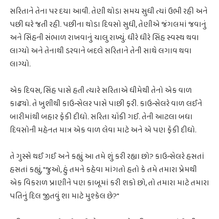
સરિતાને તેના પર દયા આવી. તેણી થોડા સમય સુધી ત્યાં ઉભી રહી અને
પછી ઘરે જતી રહી. પછીના થોડા દિવસો સુધી, તેણીએ જંગલમાં જવાનું
અને સિંહની સંભાળ રાખવાનું ચાલુ રાખ્યું. ધીરે ધીરે સિંહ સ્વસ્થ થવા
લાગ્યો અને તેનાથી ડરવાને બદલે સરિતાને તેની સાથે લગાવ થવા
લાગ્યો.
એક દિવસ, સિંહ પાસે હતી ત્યારે સરિતાએ ધીમેથી તેનો એક વાળ
કાઢ્યો. તે ખુશીથી કાઉન્સેલર પાસે પાછી ફરી. કાઉન્સેલરે વાળ લઈને
બારીમાંથી બહાર ફેંકી દીધો. સરિતા ચોંકી ગઈ. તેની આટલા બધા
દિવસોની મહેનત માત્ર એક વાળ લેવા માટે અને એ પણ ફેંકી દીધો.
તે ગુસ્સે થઈ ગઈ અને કહ્યું આ તમે શું કરી રહ્યા છો? કાઉન્સેલરે હસતાં
હસતાં કહ્યું, "જુઓ, હું તમને કહેવા માંગતો હતો કે તમે તમારા પ્રેમથી
એક વિકરાળ પ્રાણીને પણ કાબૂમાં કરી શકો છો, તો તમારા માટે તમારા
પતિનું દિલ જીતવું શા માટે મુશ્કેલ છે?"