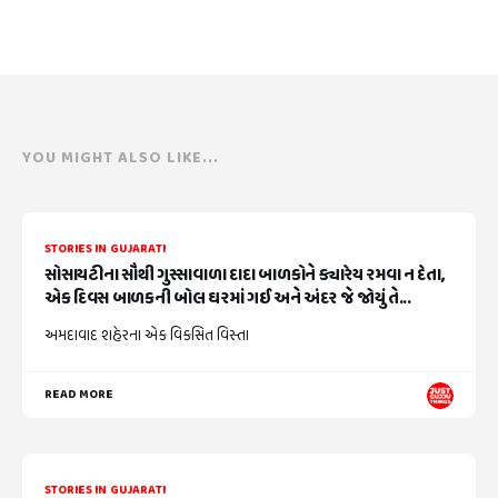
YOU MIGHT ALSO LIKE...
STORIES IN GUJARATI
સોસાયટીના સૌથી ગુસ્સાવાળા દાદા બાળકોને ક્યારેય રમવા ન દેતા,
એક દિવસ બાળકની બોલ ઘરમાં ગઈ અને અંદર જે જોયું તે...
અમદાવાદ શહેરના એક વિકસિત વિસ્તા
READ MORE
STORIES IN GUJARATI