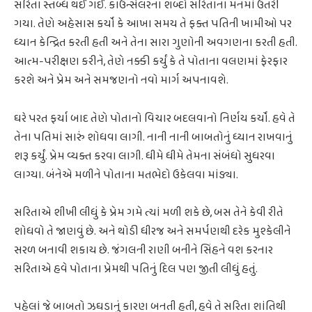
સરિતા સ્તબ્ધ થઈ ગઈ. કાઉન્સેલરના શબ્દો સરિતાના મનમાં ઉતરી
ગયા. તેણે અહેસાસ કર્યો કે આખા સમય તે ફક્ત પતિની ખામીઓ પર
ધ્યાન કેન્દ્રિત કરતી હતી અને તેના સારા ગુણોની અવગણના કરતી હતી.
આત્મ-પરીક્ષણ કરીને, તેણે નક્કી કર્યું કે તે પોતાના વલણમાં ફેરફાર
કરશે અને પ્રેમ અને સમજણનો નવો માર્ગ અપનાવશે.
ઘરે પરત ફર્યા બાદ તેણે પોતાનો વિચાર બદલવાનો નિર્ણય કર્યો. હવે તે
તેના પતિમાં સારું શોધવા લાગી. નાની નાની બાબતોનું ધ્યાન રાખવાનું
શરૂ કર્યું. પ્રેમ વ્યક્ત કરવા લાગી. ધીમે ધીમે તેમના સંબંધો સુધરવા
લાગ્યા. બંનેએ મળીને પોતાના મતભેદો ઉકેલવા માંડ્યા.
સરિતાએ શીખી લીધું કે પ્રેમ ગમે ત્યાં મળી શકે છે, બસ તેને કેવી રીતે
શોધવો તે જાણવું છે. અને થોડી ધીરજ અને સમર્પણથી દરેક મુશ્કેલીને
સરળ બનાવી શકાય છે. જંગલની રાણી બનીને સિંહને વશ કરનાર
સરિતાએ હવે પોતાના પ્રેમથી પતિનું દિલ પણ જીતી લીધું હતું.
પહેલાં જે બાબતો ઝઘડાનું કારણ બનતી હતી, હવે તે સરિતા શાંતિથી