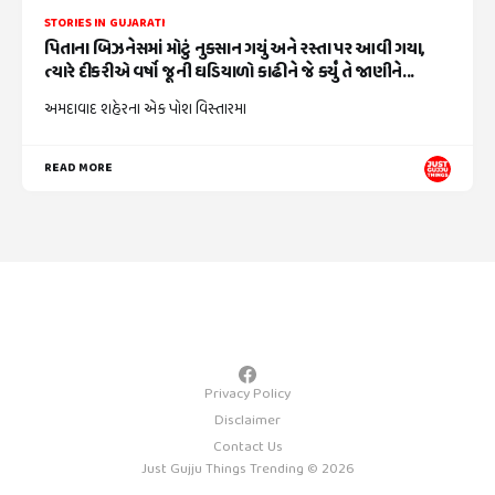
STORIES IN GUJARATI
પિતાના બિઝનેસમાં મોટું નુકસાન ગયું અને રસ્તા પર આવી ગયા,
ત્યારે દીકરીએ વર્ષો જૂની ઘડિયાળો કાઢીને જે કર્યું તે જાણીને...
અમદાવાદ શહેરના એક પોશ વિસ્તારમા
READ MORE
Privacy Policy
Disclaimer
Contact Us
Just Gujju Things Trending © 2026