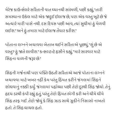
મેરેજ કાઉન્સેલરે સરિતાની વાત ધ્યાનથી સાંભળી, પછી કહ્યું, "તારી
સમસ્યાના ઉકેલ માટે એક જાદુઈ ઈલાજ છે, પણ એક વસ્તુ ખૂટે છે જે
અત્યારે મારી પાસે નથી. દસ દિવસ પછી આવ, ત્યાં સુધીમાં હું મેળવી
લઈશ." અને હું તમારા માટે ઈલાજ તૈયાર કરીશ."
પોતાના લગ્નને બચાવવા બેતાબ થઈને સરિતાએ પૂછ્યું, "શું છે એ
વસ્તુ? હું જાતે લાવીશ." કન્સલ્ટન્ટે હસીને કહ્યું, "મારે સારવાર માટે
સિંહના વાળની ​​જરૂર છે."
સિંહની ગર્જનાથી પણ પંક્તિ ઉઠતી સરિતાએ આજે પોતાના લગ્નને
બચાવવા માટે ખબર નહીં કેમ પરંતુ હિંમત કરીને જંગલમાં સિંહને
શોધવાનું નક્કી કર્યું. જંગલમાં પહોંચ્યા પછી તેણે દૂરથી સિંહ જોયો. તેનું
હૃદય ડરથી કંપી રહ્યું હતું, પરંતુ તેણે હિંમત ભેગી કરી અને ધીમે ધીમે
સિંહ તરફ ગઈ. તેણે જોયું કે સિંહ ઝાડ સાથે ઝૂકીને નિસાસો નાખતો
હતો. તે સિંહ ઘાયલ હતો.