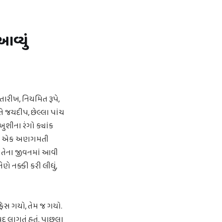
વ્યું
તારીખ, નિયમિત રૂપે,
તિ જયદીપ, છેલ્લા પાંચ
ુશીના રંગો ક્યાંક
િયા? એક અણગમતી
્રી તેના જીવનમાં આવી
ે નક્કી કરી લીધું,
િસ ગયો, તેમ જ ગયો.
દ લાગતું હતું. પાછલા