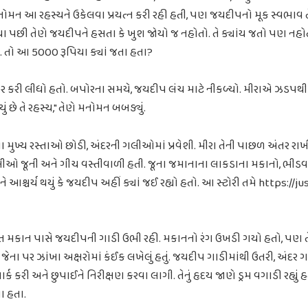
નોમન આ રહસ્યને ઉકેલવા પ્રયત્ન કરી રહી હતી, પણ જયદીપનો મૂક સ્વભાવ 
યા પછી તેણે જયદીપને હસતા કે ખુશ જોયો જ નહોતો. તે ક્યાંય જતો પણ નહ
્વ. તો આ 5000 રૂપિયા ક્યાં જતા હતા?
ાર કરી લીધો હતો. બપોરના સમયે, જયદીપ લંચ માટે નીકળ્યો. મીરાએ ઝડપથી પ
વ્યું છે તે રહસ્ય," તેણે મનોમન બબડ્યું.
મુખ્ય રસ્તાઓ છોડી, અંદરની ગલીઓમાં પ્રવેશી. મીરા તેની પાછળ અંતર રાખી
લીઓ જૂની અને ગીચ વસ્તીવાળી હતી. જૂના જમાનાના લાકડાના મકાનો, ભીડવા
 આશ્ચર્ય થયું કે જયદીપ અહીં ક્યાં જઈ રહ્યો હતો. આ સ્ટોરી તમે https://
િત મકાન પાસે જયદીપની ગાડી ઉભી રહી. મકાનનો રંગ ઉખડી ગયો હતો, પણ તેન
હતું, જેના પર ઝાંખા અક્ષરોમાં કંઈક લખેલું હતું. જયદીપ ગાડીમાંથી ઉતરી, અં
પાર્ક કરી અને છુપાઈને નિરીક્ષણ કરવા લાગી. તેનું હૃદય જાણે ડ્રમ વગાડી રહ્યું 
ા હતા.