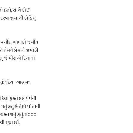
ો હતો, સાથે કોઈ
 દરવાજામાંથી ડોકિયું
ીસ-પચીસ બાળકો જમીન
િ તેમને પ્રેમથી જમાડી
ું, જે મીરાએ દિયાના
ં: "દિયા આશ્રમ".
 દિયા ફક્ત દસ વર્ષની
ું હતું કે તેણે પોતાની
યક્ત થતું હતું. 5000
ી રહ્યા છો.