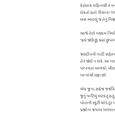
કેટલાક મહિનાથી તે મ
રોકતો હતો. દિયાના ગ
બસ આટલું જ તેનું વિશ
આજે તેણે મક્કમ નિર્ધ
"હવે જોઉં છું, ક્યાં છુપા
જયદીપની ગાડી શહેરના 
તેને જોઈ ન શકે. આ ગ
પર રમતા બાળકો. મીરાને
પર વાંચી રહ્યા છો.
એક જૂના, સહેજ જર્જર
જૂનું પાટિયું લટકતું 
પોતાની સ્કૂટી થોડે દૂર 
પ્રશ્નોના જવાબ મળવાન