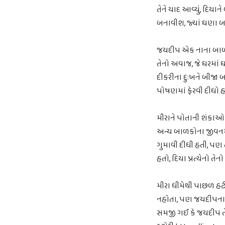
તેને યાદ આવ્યું, દિયાન
બનાવીશ, જ્યાં ઘણા બ
જયદીપ એક નાના બાળકને
તેનો અવાજ, જે ઘરમાં ઘ
દીકરીના દુઃખને બીજા બ
પોષણમાં ફેરવી દીધો હ
મીરાને પોતાની શંકાઓ પ
અન્ય બાળકોના જીવનમાં 
ગુમાવી દીધી હતી, પણ ત
હતો, દિયા પ્રત્યેનો તેનો
મીરા ધીમેથી પાછળ હટી
નહોતા, પણ જયદીપના નિ
સમજી ગઈ કે જયદીપ તેની