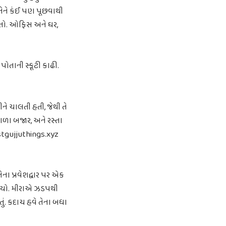
તેને કંઈ પણ પૂછવાથી
ોતો. ઓફિસ અને ઘર,
ોતાની સ્કૂટી કાઢી.
ને ચાલતી હતી, જેથી તે
ળા બજાર, અને રસ્તા
justgujjuthings.xyz
ા પ્રવેશદ્વાર પર એક
દર ગયો. મીરાએ ઝડપથી
હતું. કદાચ હવે તેના બધા