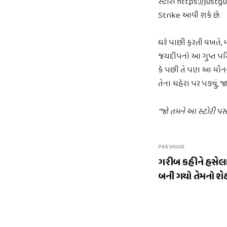
સ્ટોરી https://justg
Strike આવી શકે છે.
ઘરે પાછી ફરતી વખતે,
જયદીપનો આ ગુપ્ત પરિવા
કે પછી તે પણ આ મૌનન
તેના ચહેરા પર પડ્યું,
"જો તમને આ સ્ટોરી પસં
PREVIOUS
ગરીબ કહીને હસેલ
બની ગયો તેમનો શે