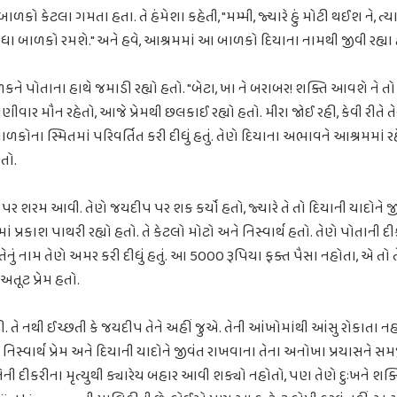
ે બાળકો કેટલા ગમતા હતા. તે હંમેશા કહેતી, "મમ્મી, જ્યારે હું મોટી થઈશ ને, ત્
ધા બાળકો રમશે." અને હવે, આશ્રમમાં આ બાળકો દિયાના નામથી જીવી રહ્યા 
 પોતાના હાથે જમાડી રહ્યો હતો. "બેટા, ખા ને બરાબર! શક્તિ આવશે ને તો 
ણીવાર મૌન રહેતો, આજે પ્રેમથી છલકાઈ રહ્યો હતો. મીરા જોઈ રહી, કેવી રીતે
ાળકોના સ્મિતમાં પરિવર્તિત કરી દીધું હતું. તેણે દિયાના અભાવને આશ્રમમાં
તો.
ર શરમ આવી. તેણે જયદીપ પર શક કર્યો હતો, જ્યારે તે તો દિયાની યાદોને જીવ
પ્રકાશ પાથરી રહ્યો હતો. તે કેટલો મોટો અને નિસ્વાર્થ હતો. તેણે પોતાની દ
ેનું નામ તેણે અમર કરી દીધું હતું. આ 5000 રૂપિયા ફક્ત પૈસા નહોતા, એ તો
 અતૂટ પ્રેમ હતો.
. તે નથી ઈચ્છતી કે જયદીપ તેને અહીં જુએ. તેની આંખોમાંથી આંસુ રોકાતા ન
સ્વાર્થ પ્રેમ અને દિયાની યાદોને જીવંત રાખવાના તેના અનોખા પ્રયાસને સ
 દીકરીના મૃત્યુથી ક્યારેય બહાર આવી શક્યો નહોતો, પણ તેણે દુઃખને શક્તિમા