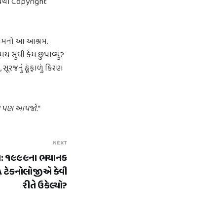
ન્યથા Copyright
નામનો આ આશ્રમ.
ય સુધી કેમ છુપાવ્યું?
રજનું હૂંફાળું કિરણ
િંગ પણ આપજો."
NEXT
સ્ય: ૧૯૯૯ના ભયાનક
 ટેકનોલોજીએ કેવી
રીતે ઉકેલ્યો?