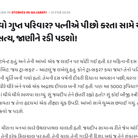
EAM IN
STORIES IN GUJARATI
—
21 FEB 2026
ો ગુપ્ત પરિવાર? પત્નીએ પીછો કરતા સામે આ
 સત્ય, જાણીને રડી પડશો!
ટેટમેન્ટ હતું, અને તેની આંખો એક જ લાઈન પર ચોંટી ગઈ હતી. દર મહિનાની દસ 
ટ. ‘જય ટ્રાન્સફર’ – આટલું જ લખેલું હતું. કોને ટ્રાન્સફર? કયા જય? તેનો પ
ની મૂર્તિ બની ગયો હતો. તેમની દસ વર્ષની દીકરી દિયાના અવસાન પછી, ઘરના ખ
ધીરે ધીરે બંને વચ્ચે એક અદ્રશ્ય દીવાલ બની ગઈ હતી. પણ આ 5000 રૂપ
ં ધીમે ધીમે ભળવા લાગ્યું. શું જયદીપ તેને છેતરી રહ્યો હતો? શું કોઈ બીજી સ્ત
 જ તેના હૃદયમાં એક તીક્ષ્ણ ચૂંક ઉપડી. આંખો સામે ધુમ્મસ છવાઈ ગયું. તેણ
કવો જ પડશે.
 મીરાના મનમાં ભારે ઉથલપાથલ ચાલતી હતી. જયદીપ સામાન્ય રીતે જેમ ઓફ
ી દરેક હિલચાલ પર હતી. તેની ચાલ, તેની ગાડીની દિશા, બધું જ તેને શંકાસ્પ