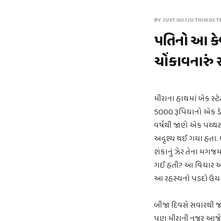
BY JUST GUJJU THINGS T
પતિનો આ કેવ
ચોંકાવનારું
મીરાના હાથમાં બેંક સ્
5000 રૂપિયાનો એક ડેબિ
વર્ષથી જાણે એક પથ્થર
અદૃશ્ય થઈ ગયા હતા. 
શંકાનું ઝેર તેના મગજમા
ગઈ હતી? આ વિચાર આવતા
આ રહસ્યનો પડદો ઉચ
બીજા દિવસે સવારથી જ
પણ મીરાની નજર આજે તેન