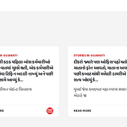
IN GUJARATI
STORIES IN GUJARATI
 કડક મહિલા બોસ કર્મચારીઓ
દીકરો જ્યારે પણ ઓફિસ પહોંચતો ત
વાતમાં ગુસ્સે થતી, એક કર્મચારીએ
માતાનો ફોન આવતો, માતાના અ
વા ટિફિન બદલી નાખ્યું અને પછી
પછી કબાટમાંથી મળેલી ડાયરીએ 
ામે આવ્યું કે...
સત્ય ખોલ્યું કે...
રીમાન પોઇન્ટ વિસ્તારમા
મુંબઈ જેવા ધમધમતા મહાનગરમાં સવાર
એટલે જા
ORE
READ MORE