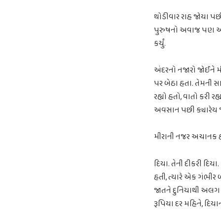
થોડીવાર રાહ જોયા પછ
પુરુષનો અવાજ પણ આવી ર
કર્યું.
અંદરનો નજારો જોઈને
પર બેઠા હતા. તેમની સા
રહ્યો હતો, વાતો કરી ર
અવસાન પછી ક્યારેય જોયુ
મીરાની નજર અચાનક હોલ
દિયા. તેની દીકરી દિયા
હતી, ત્યારે એક ગંભીર 
જાતને દુનિયાથી અલગ કર
રૂપિયા દર મહિને, દિય