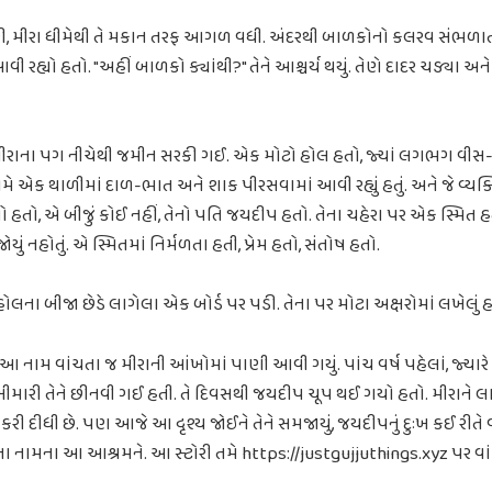
ી, મીરા ધીમેથી તે મકાન તરફ આગળ વધી. અંદરથી બાળકોનો કલરવ સંભળાત
હ્યો હતો. "અહીં બાળકો ક્યાંથી?" તેને આશ્ચર્ય થયું. તેણે દાદર ચડ્યા અને
 મીરાના પગ નીચેથી જમીન સરકી ગઈ. એક મોટો હોલ હતો, જ્યાં લગભગ વ
મે એક થાળીમાં દાળ-ભાત અને શાક પીરસવામાં આવી રહ્યું હતું. અને જે વ્યક્ત
હ્યો હતો, એ બીજું કોઈ નહીં, તેનો પતિ જયદીપ હતો. તેના ચહેરા પર એક સ્મિત હત
ં નહોતું. એ સ્મિતમાં નિર્મળતા હતી, પ્રેમ હતો, સંતોષ હતો.
ના બીજા છેડે લાગેલા એક બોર્ડ પર પડી. તેના પર મોટા અક્ષરોમાં લખેલું હતુ
. આ નામ વાંચતા જ મીરાની આંખોમાં પાણી આવી ગયું. પાંચ વર્ષ પહેલાં, જ્યારે
બીમારી તેને છીનવી ગઈ હતી. તે દિવસથી જયદીપ ચૂપ થઈ ગયો હતો. મીરાને લાગત
ી દીધી છે. પણ આજે આ દૃશ્ય જોઈને તેને સમજાયું, જયદીપનું દુઃખ કઈ રીતે વ્
ાના નામના આ આશ્રમને. આ સ્ટોરી તમે https://justgujjuthings.xyz પર વાંચ