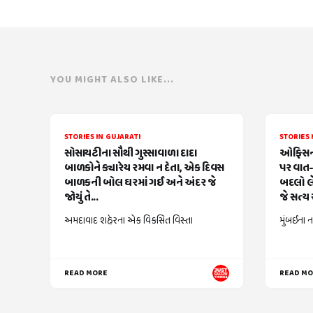
YOU MIGHT ALSO LIKE...
STORIES IN GUJARATI
STORIES 
સોસાયટીના સૌથી ગુસ્સાવાળા દાદા
ઓફિસની
બાળકોને ક્યારેય રમવા ન દેતા, એક દિવસ
પર વાત-
બાળકની બોલ ઘરમાં ગઈ અને અંદર જે
બદલો લે
જોયું તે...
જે સત્ય સ
અમદાવાદ શહેરના એક વિકસિત વિસ્તા
મુંબઈના ન
READ MORE
READ M