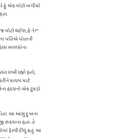
યારે હું એક મોટો બગીચો
હતા.
જ મોટો થઈશ, હે ને?"
 તેના પતિએ પોતાની
 રહેલા બાળકોના
ંત રાખી રહ્યો હતો,
ીકરીને કાયમ માટે
 તેના હૃદયનો એક ટુકડો
હોતા. આ આંસુ દુઃખના
મજી શકવાના હતા. તે
ં ફેરવી દીધું હતું. આ