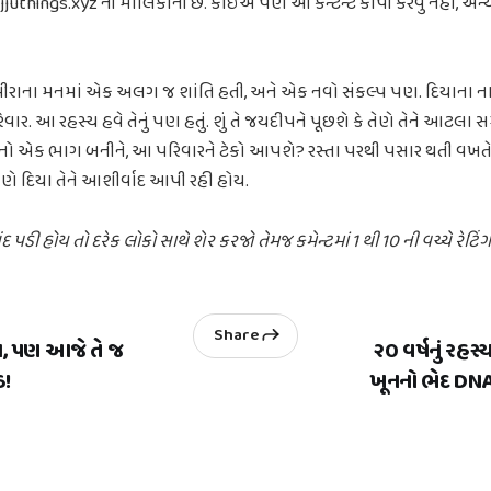
ujjuthings.xyz ની માલિકીની છે. કોઈએ પણ આ કન્ટેન્ટ કોપી કરવું નહીં, અ
 મીરાના મનમાં એક અલગ જ શાંતિ હતી, અને એક નવો સંકલ્પ પણ. દિયાના 
ર. આ રહસ્ય હવે તેનું પણ હતું. શું તે જયદીપને પૂછશે કે તેણે તેને આટલા સમ
ો એક ભાગ બનીને, આ પરિવારને ટેકો આપશે? રસ્તા પરથી પસાર થતી વખતે, સૂ
 જાણે દિયા તેને આશીર્વાદ આપી રહી હોય.
દ પડી હોય તો દરેક લોકો સાથે શેર કરજો તેમજ કમેન્ટમાં 1 થી 10 ની વચ્ચે રેટ
Share
ા, પણ આજે તે જ
૨૦ વર્ષનું રહ
ઠ!
ખૂનનો ભેદ DNA