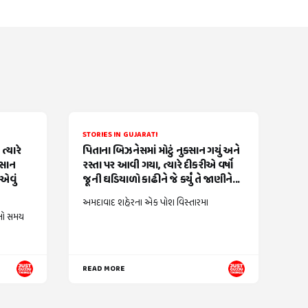
STORIES IN GUJARATI
્યારે
પિતાના બિઝનેસમાં મોટું નુકસાન ગયું અને
વસાન
રસ્તા પર આવી ગયા, ત્યારે દીકરીએ વર્ષો
એવું
જૂની ઘડિયાળો કાઢીને જે કર્યું તે જાણીને...
અમદાવાદ શહેરના એક પોશ વિસ્તારમા
નો સમય
READ MORE