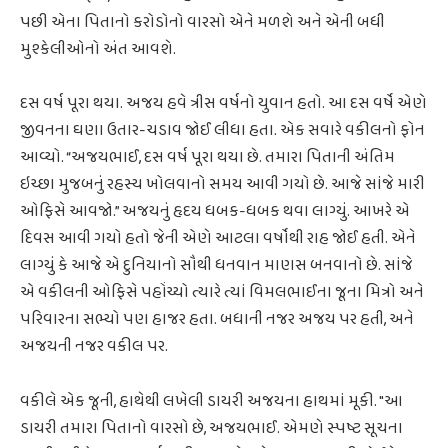
પછી એના પિતાનો કરોડોનો વારસો એને મળશે અને એની બધી
મુશ્કેલીઓનો અંત આવશે.
દસ વર્ષ પૂરા થયા. અજય હવે ત્રીસ વર્ષનો યુવાન હતો. આ દસ વર્ષે એણે
જીવનના ઘણા ઉતાર-ચડાવ જોઈ લીધા હતા. એક સવારે વકીલનો ફોન
આવ્યો. “અજયભાઈ, દસ વર્ષ પૂરા થયા છે. તમારા પિતાની અંતિમ
ઇચ્છા મુજબનું રહસ્ય ખોલવાનો સમય આવી ગયો છે. આજે સાંજે મારી
ઓફિસે આવજો.” અજયનું હૃદય ધબક-ધબક થવા લાગ્યું. આખરે એ
દિવસ આવી ગયો હતો જેની એણે આટલા વર્ષોથી રાહ જોઈ હતી. એને
લાગ્યું કે આજે એ દુનિયાનો સૌથી ધનવાન માણસ બનવાનો છે. સાંજે
એ વકીલની ઓફિસે પહોંચ્યો ત્યારે ત્યાં વિમલભાઈના જૂના મિત્રો અને
પરિવારના સભ્યો પણ હાજર હતા. બધાની નજર અજય પર હતી, અને
અજયની નજર વકીલ પર.
વકીલે એક જૂની, હાથેથી લખેલી ડાયરી અજયના હાથમાં મૂકી. "આ
ડાયરી તમારા પિતાનો વારસો છે, અજયભાઈ. એમણે સ્પષ્ટ સૂચના