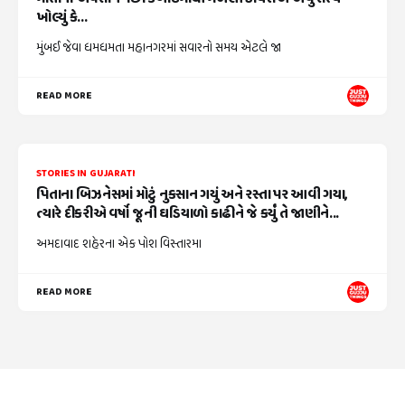
ખોલ્યું કે...
મુંબઈ જેવા ધમધમતા મહાનગરમાં સવારનો સમય એટલે જા
READ MORE
STORIES IN GUJARATI
પિતાના બિઝનેસમાં મોટું નુકસાન ગયું અને રસ્તા પર આવી ગયા,
ત્યારે દીકરીએ વર્ષો જૂની ઘડિયાળો કાઢીને જે કર્યું તે જાણીને...
અમદાવાદ શહેરના એક પોશ વિસ્તારમા
READ MORE