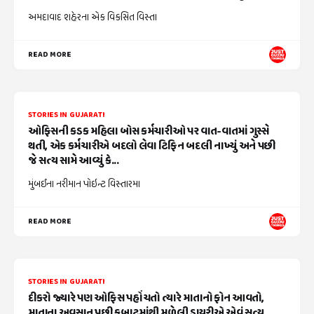
અમદાવાદ શહેરના એક વિકસિત વિસ્તા
READ MORE
STORIES IN GUJARATI
ઓફિસની કડક મહિલા બોસ કર્મચારીઓ પર વાત-વાતમાં ગુસ્સે
થતી, એક કર્મચારીએ બદલો લેવા ટિફિન બદલી નાખ્યું અને પછી
જે સત્ય સામે આવ્યું કે...
મુંબઈના નરીમાન પોઇન્ટ વિસ્તારમા
READ MORE
STORIES IN GUJARATI
દીકરો જ્યારે પણ ઓફિસ પહોંચતો ત્યારે માતાનો ફોન આવતો,
માતાના અવસાન પછી કબાટમાંથી મળેલી ડાયરીએ એવું સત્ય