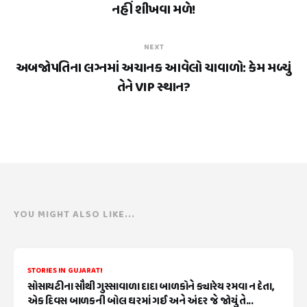
નહીં શીખવા મળે!
NEXT
અબજોપતિના લગ્નમાં અચાનક આવેલો ચાવાળો: કેમ મળ્યું
તેને VIP સ્થાન?
YOU MIGHT ALSO LIKE...
STORIES IN GUJARATI
સોસાયટીના સૌથી ગુસ્સાવાળા દાદા બાળકોને ક્યારેય રમવા ન દેતા,
એક દિવસ બાળકની બોલ ઘરમાં ગઈ અને અંદર જે જોયું તે...