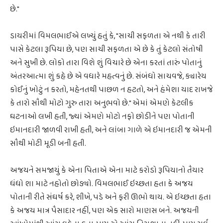
છે."
ડાયરીમાં વિમલભાઈએ લખ્યું હતું કે, "સાચી સફળતા એ નથી કે તારી
પાસે કેટલા રૂપિયા છે, પણ સાચી સફળતા એ છે કે તું કેટલો સંતોષી
અને સુખી છે. લોકો તારા વિશે શું વિચારે છે એના કરતાં તારું પોતાનું
અંતરઆત્મા શું કહે છે એ વધારે મહત્વનું છે. સંબંધો સાચવજે, ક્યારેય
કોઈનું ખોટું ન કરતો, મહેનતથી પાછળ ન હટતો, અને હંમેશા યાદ રાખજે
કે તારો સૌથી મોટો ગુરુ તારા અનુભવો છે." એમાં એમણે કેટલીક
ઘટનાઓ લખી હતી, જ્યાં એમણે મોટો નફો છોડીને પણ પોતાની
ઇમાનદારી જાળવી રાખી હતી, અને લાંબા ગાળે એ ઇમાનદારી જ એમની
સૌથી મોટી મૂડી બની હતી.
અજયને સમજાયું કે એના પિતાએ એના માટે કરોડો રૂપિયાનો તૈયાર
ધંધો શા માટે નહોતો છોડ્યો. વિમલભાઈ ઇચ્છતા હતા કે અજય
પોતાની રીતે સંઘર્ષ કરે, શીખે, પડે અને ફરી ઊભો થાય. એ ઇચ્છતા હતા
કે અજય માત્ર પૈસાદાર નહીં, પણ એક સારો માણસ બને. અજયની