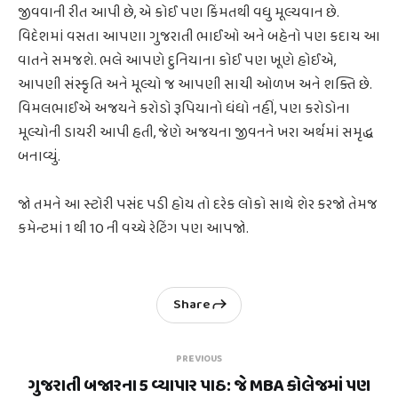
જીવવાની રીત આપી છે, એ કોઈ પણ કિંમતથી વધુ મૂલ્યવાન છે.
વિદેશમાં વસતા આપણા ગુજરાતી ભાઈઓ અને બહેનો પણ કદાચ આ
વાતને સમજશે. ભલે આપણે દુનિયાના કોઈ પણ ખૂણે હોઈએ,
આપણી સંસ્કૃતિ અને મૂલ્યો જ આપણી સાચી ઓળખ અને શક્તિ છે.
વિમલભાઈએ અજયને કરોડો રૂપિયાનો ધંધો નહીં, પણ કરોડોના
મૂલ્યોની ડાયરી આપી હતી, જેણે અજયના જીવનને ખરા અર્થમાં સમૃદ્ધ
બનાવ્યું.
જો તમને આ સ્ટોરી પસંદ પડી હોય તો દરેક લોકો સાથે શેર કરજો તેમજ
કમેન્ટમાં 1 થી 10 ની વચ્ચે રેટિંગ પણ આપજો.
Share
PREVIOUS
ગુજરાતી બજારના 5 વ્યાપાર પાઠ: જે MBA કોલેજમાં પણ