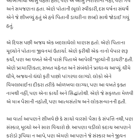
આંખોમાંથી આંસુ વહેતા હતા, પણ એ આંસુ નિરાશાના નહીં, પણ ગર્વ
અને સમજણના હતા. એણે પોતાની ભૂલો સ્વીકારી, દસ વર્ષના સંઘર્ષે
એને જે શીખવ્યું હતું એ હવે પિતાની ડાયરીના શબ્દો સાથે જોડાઈ ગયું
હતું.
એ દિવસ પછી અજય એક બદલાયેલો માણસ હતો. એણે પિતાના
મૂલ્યોને પોતાના જીવનમાં ઉતાર્યા. એણે ફરીથી એક નાનો વેપાર શરૂ
કર્યો, પણ આ વખતે એની પાસે પિતાએ આપેલી "મૂલ્યોની ડાયરી" હતી.
એણે પ્રામાણિકતા, સખત મહેનત અને સંબંધોને પ્રાધાન્ય આપ્યું. ધીમે
ધીમે, અજયનો ધંધો ફરી પાછો પાંગરવા લાગ્યો. લોકો એને
વિમલભાઈના દીકરા તરીકે ઓળખવા લાગ્યા, પણ આ વખતે ફક્ત
નામથી નહીં, પણ એના કાર્યો અને સિદ્ધાંતોથી. એણે જે સફળતા મેળવી
એ માત્ર પૈસાની નહોતી, પણ આત્મસંતોષ અને લોકસન્માનની હતી.
આ વાર્તા આપણને શીખવે છે કે સાચો વારસો પૈસા કે સંપત્તિ નથી, પણ
સંસ્કાર, મૂલ્યો અને સારા વિચારો છે. આપણા વડીલો કદાચ આપણને
કરોડો રૂપિયા ન આપે, પણ એમણે આપણને જે સંસ્કાર અને જીવન