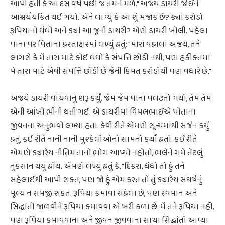
આપી હતી કે આ દસ વર્ષ પછી જ તમને મળે." અજય ડાયરી જોઈને
આશ્ચર્યચકિત થઈ ગયો. એને લાગ્યું કે આ શું મજાક છે? ક્યાં કરોડો
રૂપિયાનો ધંધો અને ક્યાં આ જૂની ડાયરી? એણે ડાયરી ખોલી. પહેલા
પાના પર પિતાના હસ્તાક્ષરમાં લખ્યું હતું: "મારા વહાલા અજય, તને
લાગશે કે મેં તારા માટે કોઈ ધંધો કે સંપત્તિ છોડી નથી, પણ હકીકતમાં
મેં તારા માટે એવી સંપત્તિ છોડી છે જેની કિંમત કરોડોથી પણ વધારે છે."
અજયે ડાયરી વાંચવાનું શરૂ કર્યું. જેમ જેમ પાના પલટતો ગયો, તેમ તેમ
એની આંખો ભીની થતી ગઈ. એ ડાયરીમાં વિમલભાઈએ પોતાના
જીવનના અનુભવો લખ્યા હતા. કેવી રીતે એમણે શૂન્યમાંથી સર્જન કર્યું
હતું, કઈ રીતે નાની નાની મુશ્કેલીઓનો સામનો કર્યો હતો. કઈ રીતે
એમણે ક્યારેય નીતિમત્તાનો ભોગ આપ્યો નહોતો, ભલેને ગમે તેટલું
નુકસાન થયું હોય. એમણે લખ્યું હતું કે, "દિકરા, ધંધો તો હું તને
સહેલાઈથી આપી શકત, પણ જો હું એમ કરત તો તું ક્યારેય સંઘર્ષનું
મૂલ્ય ન સમજી શકત. રૂપિયા કમાવા સહેલા છે, પણ સ્વમાન અને
સિદ્ધાંતો જાળવીને રૂપિયા કમાવવા એ ખરી કળા છે. મેં તને રૂપિયા નહીં,
પણ રૂપિયા કમાવવાના અને જીવન જીવવાના સાચા સિદ્ધાંતો આપ્યા