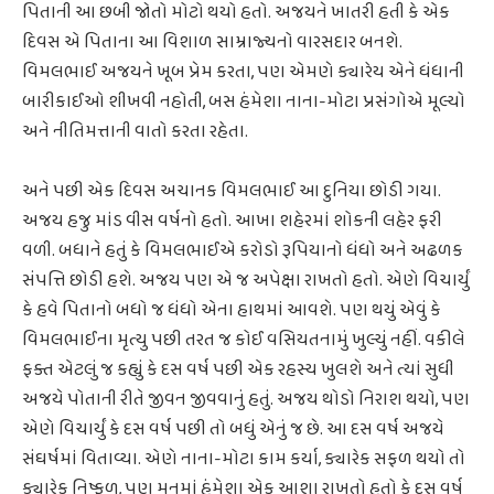
પિતાની આ છબી જોતો મોટો થયો હતો. અજયને ખાતરી હતી કે એક
દિવસ એ પિતાના આ વિશાળ સામ્રાજ્યનો વારસદાર બનશે.
વિમલભાઈ અજયને ખૂબ પ્રેમ કરતા, પણ એમણે ક્યારેય એને ધંધાની
બારીકાઈઓ શીખવી નહોતી, બસ હંમેશા નાના-મોટા પ્રસંગોએ મૂલ્યો
અને નીતિમત્તાની વાતો કરતા રહેતા.
અને પછી એક દિવસ અચાનક વિમલભાઈ આ દુનિયા છોડી ગયા.
અજય હજુ માંડ વીસ વર્ષનો હતો. આખા શહેરમાં શોકની લહેર ફરી
વળી. બધાને હતું કે વિમલભાઈએ કરોડો રૂપિયાનો ધંધો અને અઢળક
સંપત્તિ છોડી હશે. અજય પણ એ જ અપેક્ષા રાખતો હતો. એણે વિચાર્યું
કે હવે પિતાનો બધો જ ધંધો એના હાથમાં આવશે. પણ થયું એવું કે
વિમલભાઈના મૃત્યુ પછી તરત જ કોઈ વસિયતનામું ખુલ્યું નહીં. વકીલે
ફક્ત એટલું જ કહ્યું કે દસ વર્ષ પછી એક રહસ્ય ખુલશે અને ત્યાં સુધી
અજયે પોતાની રીતે જીવન જીવવાનું હતું. અજય થોડો નિરાશ થયો, પણ
એણે વિચાર્યું કે દસ વર્ષ પછી તો બધું એનું જ છે. આ દસ વર્ષ અજયે
સંઘર્ષમાં વિતાવ્યા. એણે નાના-મોટા કામ કર્યા, ક્યારેક સફળ થયો તો
ક્યારેક નિષ્ફળ, પણ મનમાં હંમેશા એક આશા રાખતો હતો કે દસ વર્ષ