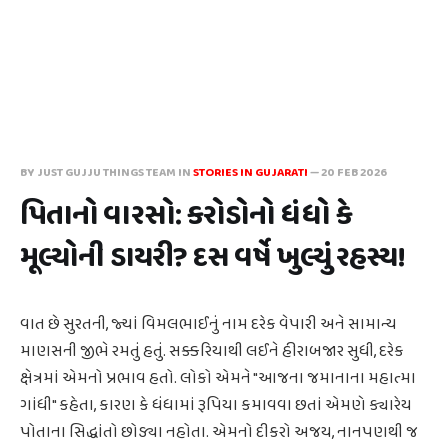
BY JUST GUJJU THINGS TEAM IN
STORIES IN GUJARATI
—
20 FEB 2026
પિતાનો વારસો: કરોડોનો ધંધો કે
મૂલ્યોની ડાયરી? દસ વર્ષે ખુલ્યું રહસ્ય!
વાત છે સુરતની, જ્યાં વિમલભાઈનું નામ દરેક વેપારી અને સામાન્ય
માણસની જીભે રમતું હતું. સક્કરિયાથી લઈને હીરાબજાર સુધી, દરેક
ક્ષેત્રમાં એમનો પ્રભાવ હતો. લોકો એમને "આજના જમાનાના મહાત્મા
ગાંધી" કહેતા, કારણ કે ધંધામાં રૂપિયા કમાવવા છતાં એમણે ક્યારેય
પોતાના સિદ્ધાંતો છોડ્યા નહોતા. એમનો દીકરો અજય, નાનપણથી જ