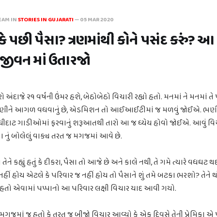
EAM IN
STORIES IN GUJARATI
—
05 MAR 2020
 કે પછી પૈસા? ત્રણમાંથી કોને પસંદ કરું? આ સ
ે જીવન માં ઉતારજો
ંદાજે ૨૧ વર્ષની ઉંમર હશે, બેઠોબેઠો વિચારી રહ્યો હતો. મનમાં ને મનમાં તે
ી ગણીને આગળ વધવાનું છે, એડમિશન તો આઈઆઈટીમાં જ મળવું જોઈએ. ભણી
ઘીદાટ ગાડીઓમાં ફરવાનું શરૂઆતથી તારો આ જ ધ્યેય હોવો જોઈએ. આવું વિચા
પા નું બોલેલું વાક્ય તરત જ મગજમાં આવે છે.
ે કહ્યું હતું કે દીકરા, પૈસા તો આજે છે અને કાલે નથી, તે ગમે ત્યારે વધઘટ થ
હીં હોય એટલે કે પરિવાર જ નહીં હોય તો પૈસાને શું તમે બટકા ભરશો? તેને 
 હતો એવામાં પપ્પાનો આ પરિવાર લક્ષી વિચાર યાદ આવી ગયો.
ગજમાં જ હતો કે તરત જ બીજો વિચાર આવ્યો કે એક દિવસે તેની પ્રેમિકા એ પણ તે