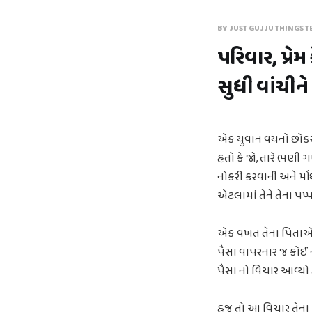
BY JUST GUJJU THINGS T
પરિવાર, પ્રેમ
સુધી વાંચીન
એક યુવાન વયનો છોકરો અ
હતો કે જો, તારે ભણ
નોકરી કરવાની અને મોં
એટલામાં તેને તેના પપ્
એક વખત તેના પિતાએ તેન
પૈસા વાપરનાર જ કોઈ ન
પૈસા નો વિચાર આવ્યો
હજુ તો આ વિચાર તેના મ