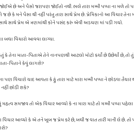
્ર તુ જોઈએ છે અને પૈસો જરાપણ જોઈતો નથી. ભલે તારા મમ્મી પપ્પા ના મળે તો પ
ણે જ છે કે મને પૈસા થી નહીં પરંતુ તારા સાથે પ્રેમ છે. પ્રેમિકાનો આ વિચાર ત
સાથે સાથે પ્રેમ એ ત્રણમાંથી કોને પસંદ કરું એવી અડચણ માં પડી ગયો.
ઘણા બધા વિચારો આવવા લાગ્યા.
હતું કે તેના માતા-પિતાએ તેને નાનપણથી આટલો મોટો કર્યો છે ઉછેર્યો છે, તો 
ાતા-પિતાને કેવું લાગશે?
ાના પણ વિચારો યાદ આવતા કે હું તારા માટે મારા મમ્મી પપ્પા ને છોડવા તૈયાર થઇ શ
 નહીં છોડી શકે?
ં મહત્વ સમજાવ તો એક વિચાર આવ્યો કે ના મારા માટે તો મમ્મી પપ્પા પહેલ
ણ વિચાર આવ્યો કે એ તને ખૂબ જ પ્રેમ કરે છે, બધી જ વાત તારી માની લે છે. તો પ
ળશે?