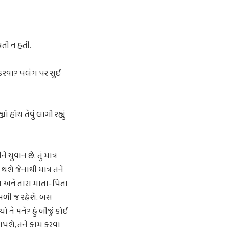
વતી ન હતી.
ંદ કરવા? પલંગ પર સુઈ
 હોય તેવું લાગી રહ્યું
યુવાન છે. તું માત્ર
શે જેનાથી માત્ર તને
શે અને તારા માતા-પિતા
 મળી જ રહેશે. બસ
ે મને? હું બીજું કોઈ
આપશે, તને કામ કરવા