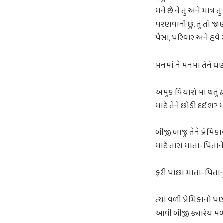
મને છે ને તું અને માત
પરણવાની છું, તું તો જા
પૈસા, પરિવાર અને હવે 
મનમાં ને મનમાં તેને 
અમુક વિચારો માં થતું 
માટે તેને છોડી દઈશ? મ
બીજી બાજુ તેને પ્રેમિક
માટે તારા માતા-પિતાને
ફરી પાછા માતા-પિતાનુ
ત્યાં વળી પ્રેમિકાનો પ
આવી બીજી ક્યારેય મ