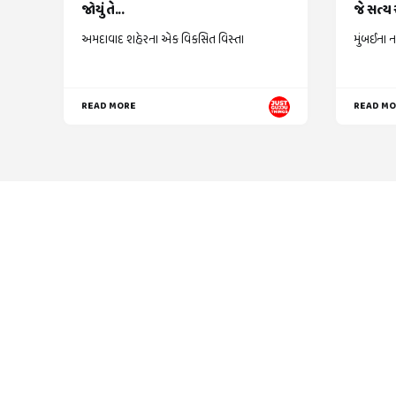
જોયું તે...
જે સત્ય સ
અમદાવાદ શહેરના એક વિકસિત વિસ્તા
મુંબઈના ન
READ MORE
READ M