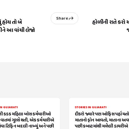
Share
ં હોય તો બે
હોળીની રાતે કર
ને આ વાંચી લેજો
IN GUJARATI
STORIES IN GUJARATI
 કડક મહિલા બોસ કર્મચારીઓ
દીકરો જ્યારે પણ ઓફિસ પહોંચતો ત
વાતમાં ગુસ્સે થતી, એક કર્મચારીએ
માતાનો ફોન આવતો, માતાના અ
વા ટિફિન બદલી નાખ્યું અને પછી
પછી કબાટમાંથી મળેલી ડાયરીએ 