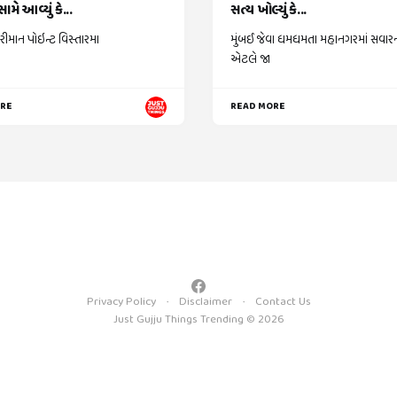
ામે આવ્યું કે...
સત્ય ખોલ્યું કે...
રીમાન પોઇન્ટ વિસ્તારમા
મુંબઈ જેવા ધમધમતા મહાનગરમાં સવાર
એટલે જા
ORE
READ MORE
Privacy Policy
Disclaimer
Contact Us
Just Gujju Things Trending © 2026