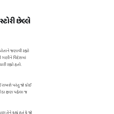
્ટોરી છેલ્લે
 પોતાને જણાવી રહ્યો
 ગણીને વિદેશમાં
રી રહ્યો હતો.
ઇ રાખશે પરંતુ જો કોઈ
થોડા ક્ષણ પહેલા જ
ને કહ્યું હતું કે જો