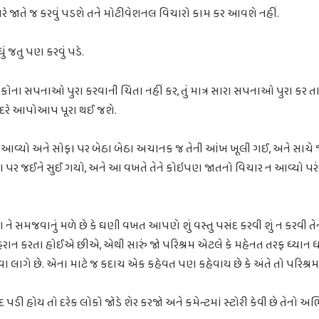
ામ તારે જાતે જ કરવું પડશે તને મોટીવેશનલ વિચારો કામ કર આવશે નહીં.
ં જતુ પણ કરવું પડે.
કોના સપનાઓ પુરા કરવાની ચિંતા નહીં કર, તું માત્ર સારા સપનાઓ પુરા ક
રે આપોઆપ પૂરા થઈ જશે.
વ્યો અને સોફા પર બેઠા બેઠા અચાનક જ તેની આંખ ખૂલી ગઈ, અને સાચે 
 પર જઈને સુઈ ગયો, અને આ વખતે તેને કોઇપણ જાતનો વિચાર ન આવ્યો પરંતુ
ને સમજવાનું મળે છે કે ઘણી વખત આપણે શું વસ્તુ પસંદ કરવી શું ન કરવી તે
ેરાન કરતા હોઈએ છીએ, એથી સારું જો પરિશ્રમ એટલે કે મહેનત તરફ ધ્ય
 થવા લાગે છે. એના માટે જ કદાચ એક કહેવત પણ કહેવાય છે કે અંતે તો પરિશ
 પડી હોય તો દરેક લોકો જોડે શેર કરજો અને કમેન્ટમાં સ્ટોરી કેવી છે તેનો 