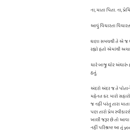
ના, માતા પિતા. ના, પ્રેમ
આવું વિચારતા વિચારતા 
ઘણા સમયથી તે એ જ માત્
રહ્યો હતો એમાંથી અચ
ચારે બાજુ ઘોર અંધારું 
હતું.
અંદરો અંદર જ તે પોતાન
મહેનત કર. મારો સહાર
જ નહીં પરંતુ તારા મા
પણ તારો પ્રેમ સ્વીકા
ખાલી જરૂર છે તો આવા 
નહીં પરિશ્રમ! આ તું