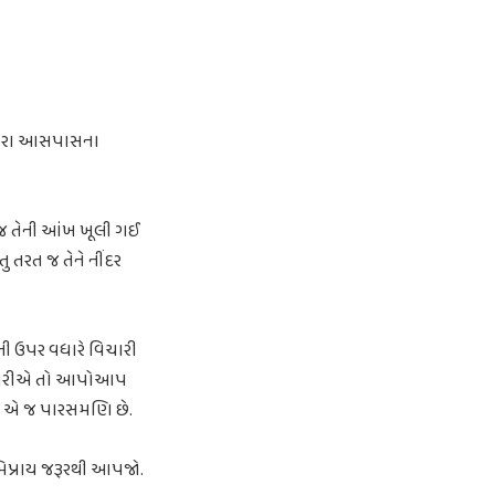
ર તારા આસપાસના
જ તેની આંખ ખૂલી ગઈ
 તરત જ તેને નીંદર
ની ઉપર વધારે વિચારી
ાન ધરીએ તો આપોઆપ
્રમ એ જ પારસમણિ છે.
અભિપ્રાય જરૂરથી આપજો.