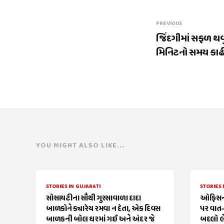
PREVIOUS
જિંદગીમાં સફળ થવુ
મિનિટનો સમય કાઢી
YOU MIGHT ALSO LIKE...
STORIES IN GUJARATI
STORIES 
સોસાયટીના સૌથી ગુસ્સાવાળા દાદા
ઓફિસની
બાળકોને ક્યારેય રમવા ન દેતા, એક દિવસ
પર વાત-
બાળકની બોલ ઘરમાં ગઈ અને અંદર જે
બદલો લે