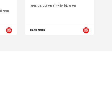
અમદાવાદ શહેરના એક પોશ વિસ્તારમા
નો સમય
READ MORE