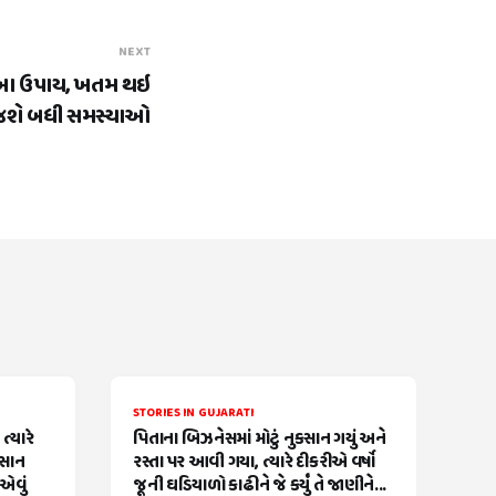
NEXT
ો આ ઉપાય, ખતમ થઇ
જશે બધી સમસ્યાઓ
STORIES IN GUJARATI
્યારે
પિતાના બિઝનેસમાં મોટું નુકસાન ગયું અને
વસાન
રસ્તા પર આવી ગયા, ત્યારે દીકરીએ વર્ષો
એવું
જૂની ઘડિયાળો કાઢીને જે કર્યું તે જાણીને...