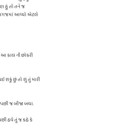
ણ હું તો તને જ
ેના મગજમાં આવ્યો એટલે
તું આ કાલ ની છોકરી
કું છું તો શું તું મારી
ા પછી જ બીજા બધા.
છી હવે તું જ કહે કે