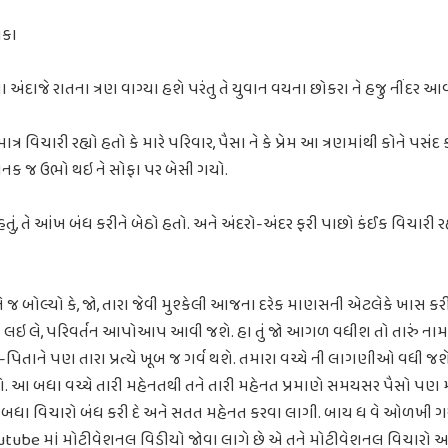
િકા
અંદાજે રાતના ત્રણ વાગ્યા હશે પરંતુ તે યુવાન વયના છોકરા ને હજુ નીંદર આ
ર વિચારી રહ્યો હતો કે મારે પરિવાર, પૈસા ને કે પ્રેમ આ ત્રણમાંથી કોને પસ
ાનક જ ઉભો થઇ ને સોફા પર બેસી ગયો.
હતું, તે આંખ બંધ કરીને બેઠો હતો. અને અંદરો-અંદર ફરી પાછો કંઈક વિચારી રહ્યો
ે જ બોલ્યો કે, જો, તારા જેવી મુશ્કેલી આજના દરેક માણસની એટલેકે ખાસ કરીને 
ો લઇ લે, પરિવર્તન આપોઆપ આવી જશે. હા તું જો આગળ વધીશ તો તારું નામ થ
તા-પિતાને પણ તારા પ્રત્યે ખૂબ જ ગર્વ થશે. તમારા વચ્ચે ની લાગણીઓ વધી જ
રશે. આ બધા વચ્ચે તારી મહેનતથી તને તારી મહેનત પ્રમાણે સમયસર પૈસો પણ
બધા વિચારો બંધ કરી દે અને સતત મહેનત કરવા લાગી. બાય ધ વે ઓળખી ગયો ન
 youtube માં મોટીવેશનલ વિડીયો જોવા લાગે છે એ તને મોટીવેશનલ વિચારો 