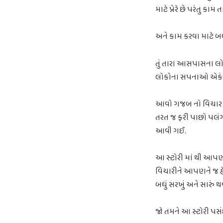
માટે પ્રેરે છે પરંતુ ક
અને કામ કરવા માટે બધુ
તું તારા આસપાસના લો
લોકોના સપનાઓ એકંદ
આવો ગજબ નો વિચાર આ
તરત જ ફરી પાછો પલંગ
આવી ગઈ.
આ સ્ટોરી માં થી આપણ 
વિચારીને આપણને જ હ
બધું સરખું અને સારું
જો તમને આ સ્ટોરી પસંદ