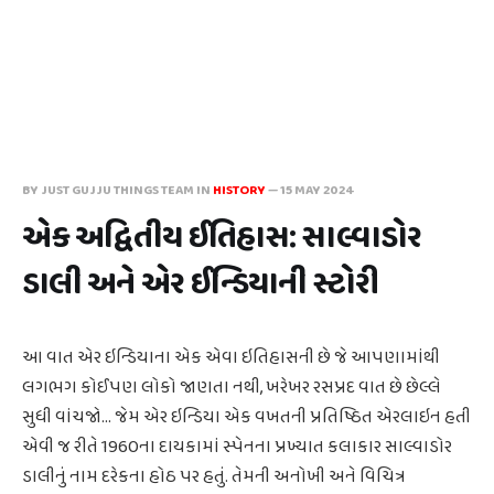
BY JUST GUJJU THINGS TEAM IN
HISTORY
—
15 MAY 2024
એક અદ્વિતીય ઈતિહાસ: સાલ્વાડોર
ડાલી અને એર ઈન્ડિયાની સ્ટોરી
આ વાત એર ઇન્ડિયાના એક એવા ઇતિહાસની છે જે આપણામાંથી
લગભગ કોઈપણ લોકો જાણતા નથી, ખરેખર રસપ્રદ વાત છે છેલ્લે
સુધી વાંચજો... જેમ એર ઇન્ડિયા એક વખતની પ્રતિષ્ઠિત એરલાઇન હતી
એવી જ રીતે 1960ના દાયકામાં સ્પેનના પ્રખ્યાત કલાકાર સાલ્વાડોર
ડાલીનું નામ દરેકના હોઠ પર હતું. તેમની અનોખી અને વિચિત્ર