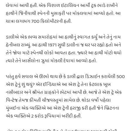
લેવામાં આવી હતી. એક વિશાળ ઇટાલિયન આર્મી ટ્રક ભાડે રાખીને
હાથીને જિનીવાથી સ્પેનની મુસાફરી પર મોકલવામાં આવ્યો હતો. આ
યાત્રા લગભગ 700 કિલોમીટરની હતી.
ડાલીએ એક ભવ્ય સમારોહમાં આ હાથીનું સ્વાગત કર્યું અને તેનું નામ
હેનીબલ રાખ્યું. આ હાથી 1971 સુધી ડાલીના જ ઘર પર રહ્યો હતો અને
તેને જોવા માટે સ્પેનથી લોકો આવતા હતા. જ્યારે આ હાથી મોટો થયો
ત્યારે તેને બાર્સેલોના ઝૂમાં મોકલી દેવામાં આવ્યો હતો.
પરંતુ હવે સવાલ એ ઊભો થાય છે કે ડાલી દ્વારા ડિઝાઇન કરાયેલી 500
એશ ટ્રેનું શું થયું? એર ઈન્ડિયાએ આ એશ ટ્રે તેના કેટલાક ખૂબ
નસીબદાર અને શ્રીમંત ગ્રાહકોને ભેટમાં આપી છે. આજે તે એશ ટ્રે એક
વિન્ટેજ તેમજ કીમતી ચીજવસ્તુમાં સામેલ છે. થોડા વર્ષો પહેલા
મુંબઈના એક વ્યક્તિએ આ એશ ટ્રેની હરાજી કરી હતી જેને બ્રિટનના
એક વ્યક્તિએ 2 કરોડ રૂપિયામાં ખરીદી હતી.