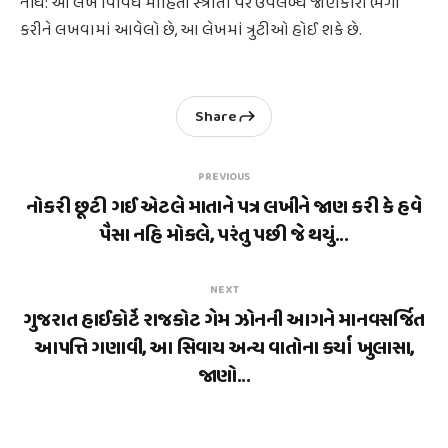
નોંધ: આ લેખ વિવિધ માહિતી સ્ત્રોતો પર ઉપલબ્ધ જાણકારી ભેગી
કરીને લખવામાં આવેલો છે, આ લેખમાં ત્રુટીઓ હોઈ શકે છે.
Share
PREVIOUS
નોકરી છૂટી ગઈ એટલે માતાને પત્ર લખીને જાણ કરી કે હવે
પૈસા નહિ મોકલે, પરંતુ પછી જે થયું...
NEXT
ગુજરાત હાઈકોર્ટે રાજકોટ ગેમ ઝોનની આગને માનવસર્જિત
આપત્તિ ગણાવી, આ સિવાય અન્ય વાતોના કર્યા ખુલાસા,
જાણો...