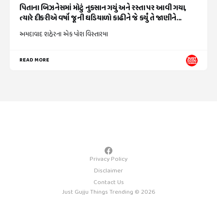
પિતાના બિઝનેસમાં મોટું નુકસાન ગયું અને રસ્તા પર આવી ગયા,
ત્યારે દીકરીએ વર્ષો જૂની ઘડિયાળો કાઢીને જે કર્યું તે જાણીને...
અમદાવાદ શહેરના એક પોશ વિસ્તારમા
READ MORE
Privacy Policy
Disclaimer
Contact Us
Just Gujju Things Trending © 2026