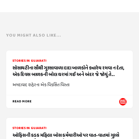
YOU MIGHT ALSO LIKE...
STORIES IN GUJARATI
સોસાયટીના સૌથી ગુસ્સાવાળા દાદા બાળકોને ક્યારેય રમવા ન દેતા,
એક દિવસ બાળકની બોલ ઘરમાં ગઈ અને અંદર જે જોયું તે...
અમદાવાદ શહેરના એક વિકસિત વિસ્તા
READ MORE
STORIES IN GUJARATI
ઓફિસની કડક મહિલા બોસ કર્મચારીઓ પર વાત-વાતમાં ગુસ્સે