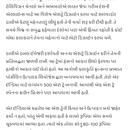
ટેલિવિઝન ચેનલો અને અખબારોએ ભારત જેવા ગરીબ દેશની
એરલાઇન્સ માટે આ વિશેષ એશટ્રે ડિઝાઇન કરવા માટે સાલ્વાડોર
ડાલીએ કેટલું મહેનતાણું લીધું હશે તેની ચર્ચા શરૂ કરી દીધી હતી. તે
સમયે વિશ્વ ના સમૃદ્ધ કહેવાતા દેશોમાં પણ એવી હિંમત નહોતી કે કોઈ
મોંઘા કલાકારને તેમના મહેમાનો માટે ભેટો ડિઝાઇન કરવા મળે.
ડાલીએ ડબલ ઈમેજરી દર્શાવતી અનન્ય એશટ્રે ડિઝાઇન કરીને તેમની
પ્રતિબદ્ધતા જાળવી રાખી. આ ટ્રેમાં હંસનો આકાર ઊંધો ફેરવવા પર
હાથીનો આકાર લઈ લેતો હતો. આ અનોખી કલાકૃતિ ફ્રાન્સના પ્રખ્યાત
પોર્સેલિન ઉત્પાદક લિમોજેસ દ્વારા બનાવવામાં આવી હતી. તેણે એર
ઈન્ડિયા માટે લગભગ 500 એશ ટ્રે બનાવી. આમાંથી એક એશ ટ્રે
સ્પેનના ક્રાઉન પ્રિન્સને પણ આપવામાં આવી હતી.
એર ઈન્ડિયાએ ક્યારેય આ એશ ટ્રેની કિંમત અને ઉત્પાદન ખર્ચ જાહેર
કર્યો ન હતો, પરંતુ એવી અફવા હતી કે લાખો રૂપિયા એવા સમયે
ચૂકવવામાં આવ્યા હતા. ત્યારે એક તોલા સોનું 80-100 રૂપિયા