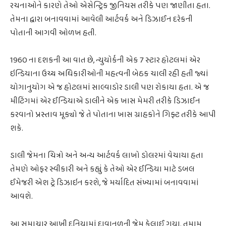
રચનાઓને કારણે તેઓ એસેન્ટ્રિક જીનિયસ તરીકે પણ જાણીતા હતા.
તેમના દ્વારા બનાવવામાં આવેલી આર્ટવર્ક અને ડિઝાઈન દરેકની
પોતાની આગવી ઓળખ હતી.
1960 ના દશકની આ વાત છે, ન્યુયોર્કની એક 7 સ્ટાર હોટલમાં એર
ઇન્ડિયાના ઉચ્ચ અધિકારીઓની મહત્વની બેઠક ચાલી રહી હતી જ્યાં
યોગાનુયોગ એ જ હોટલમાં સાલ્વાડોર ડાલી પણ રોકાયા હતા. એ જ
મીટિંગમાં એર ઈન્ડિયાએ ડાલીને એક ખાસ મેમરી તરીકે ડિઝાઈન
કરવાનો પ્રસ્તાવ મૂક્યો જે તે પોતાના ખાસ ગ્રાહકોને ગિફ્ટ તરીકે આપી
શકે.
ડાલી જેમના ચિત્રો અને અન્ય આર્ટવર્ક લાખો ડોલરમાં વેચાયા હતા
તેમણે ઓફર સ્વીકારી અને કહ્યું કે તેઓ એર ઈન્ડિયા માટે ડબલ
ઈમેજરી એશ ટ્રે ડિઝાઇન કરશે, જે મર્યાદિત સંખ્યામાં બનાવવામાં
આવશે.
આ સમાચાર આખી દુનિયામાં દાવાનળની જેમ ફેલાઈ ગયા. તમામ