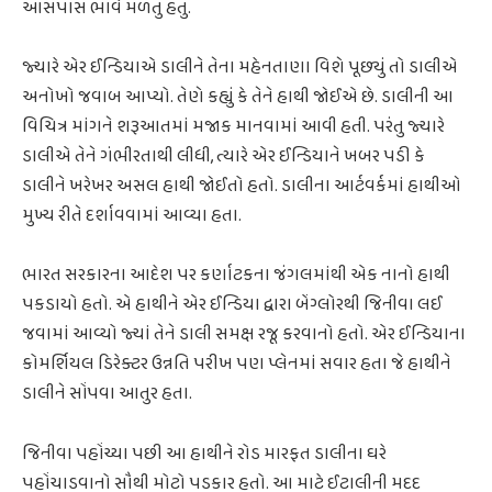
આસપાસ ભાવે મળતું હતું.
જ્યારે એર ઈન્ડિયાએ ડાલીને તેના મહેનતાણા વિશે પૂછ્યું તો ડાલીએ
અનોખો જવાબ આપ્યો. તેણે કહ્યું કે તેને હાથી જોઈએ છે. ડાલીની આ
વિચિત્ર માંગને શરૂઆતમાં મજાક માનવામાં આવી હતી. પરંતુ જ્યારે
ડાલીએ તેને ગંભીરતાથી લીધી, ત્યારે એર ઈન્ડિયાને ખબર પડી કે
ડાલીને ખરેખર અસલ હાથી જોઈતો હતો. ડાલીના આર્ટવર્કમાં હાથીઓ
મુખ્ય રીતે દર્શાવવામાં આવ્યા હતા.
ભારત સરકારના આદેશ પર કર્ણાટકના જંગલમાંથી એક નાનો હાથી
પકડાયો હતો. એ હાથીને એર ઈન્ડિયા દ્વારા બેંગ્લોરથી જિનીવા લઈ
જવામાં આવ્યો જ્યાં તેને ડાલી સમક્ષ રજૂ કરવાનો હતો. એર ઈન્ડિયાના
કોમર્શિયલ ડિરેક્ટર ઉન્નતિ પરીખ પણ પ્લેનમાં સવાર હતા જે હાથીને
ડાલીને સોંપવા આતુર હતા.
જિનીવા પહોંચ્યા પછી આ હાથીને રોડ મારફત ડાલીના ઘરે
પહોંચાડવાનો સૌથી મોટો પડકાર હતો. આ માટે ઈટાલીની મદદ