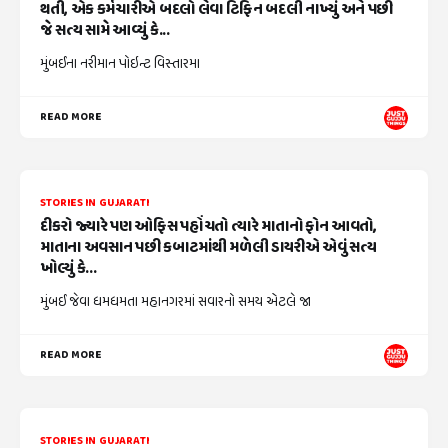
થતી, એક કર્મચારીએ બદલો લેવા ટિફિન બદલી નાખ્યું અને પછી
જે સત્ય સામે આવ્યું કે...
મુંબઈના નરીમાન પોઇન્ટ વિસ્તારમા
READ MORE
STORIES IN GUJARATI
દીકરો જ્યારે પણ ઓફિસ પહોંચતો ત્યારે માતાનો ફોન આવતો,
માતાના અવસાન પછી કબાટમાંથી મળેલી ડાયરીએ એવું સત્ય
ખોલ્યું કે...
મુંબઈ જેવા ધમધમતા મહાનગરમાં સવારનો સમય એટલે જા
READ MORE
STORIES IN GUJARATI