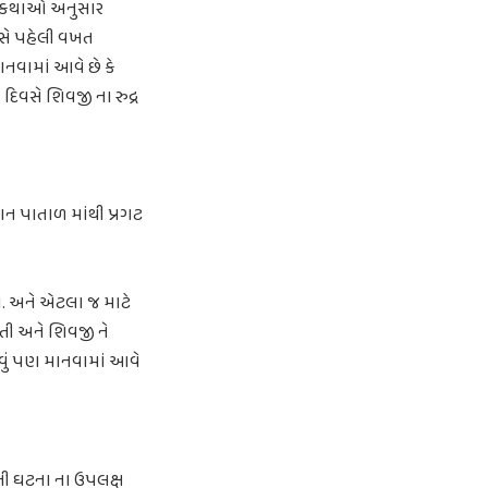
ક કથાઓ અનુસાર
વસે પહેલી વખત
નવામાં આવે છે કે
દિવસે શિવજી ના રુદ્ર
ન પાતાળ માંથી પ્રગટ
ા. અને એટલા જ માટે
વતી અને શિવજી ને
 એવું પણ માનવામાં આવે
ની ઘટના ના ઉપલક્ષ