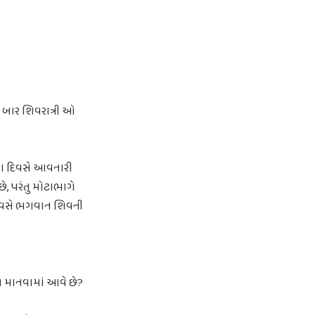
ગ બાર શિવરાત્રી ઓ
ીના દિવસે આવનારી
છે, પરંતુ મોટાભાગે
 દિવસે ભગવાન શિવની
સ માનવામાં આવે છે?