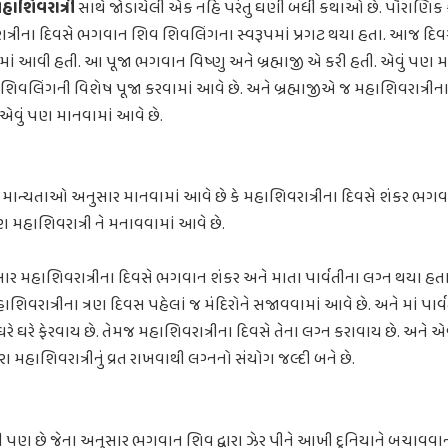
હાશિવરાત્રી
સાથે જોડાયેલી એક નહિ પરંતુ ઘણી બધી કથાઓ છે. પૌરાણિ
રાત્રીના દિવસે ભગવાન શિવ શિવલિંગના સ્વરૂપમાં પ્રગટ થયા હતા. આજ દિ
ાં આવી હતી. આ પૂજા ભગવાન વિષ્ણુ અને બ્રહ્માજી એ કરી હતી. એવું પણ મા
શિવલિંગની વિશેષ પૂજા કરવામાં આવે છે. અને બ્રહ્માજીએ જ મહાશિવરાત્રીના 
હતું એવું પણ માનવામાં આવે છે.
ાન્યતાઓ અનુસાર માનવામાં આવે છે કે મહાશિવરાત્રીના દિવસે શંકર ભગવા
 મહાશિવરાત્રી ને મનાવવામાં આવે છે.
 મહાશિવરાત્રીના દિવસે ભગવાન શંકર અને માતા પાર્વતીના લગ્ન થયા હત
િવરાત્રીના ત્રણ દિવસ પહેલાં જ મંદિરોને સજાવવામાં આવે છે. અને માં પાર્
 ઘરે ઘરે ફેરવાય છે. તેમજ મહાશિવરાત્રીના દિવસે તેના લગ્ન કરાવાય છે. અને
્વારા મહાશિવરાત્રીનું વ્રત રાખવાથી લગ્નનો સંયોગ જલ્દી બને છે.
પણ છે જેના અનુસાર ભગવાન શિવ દ્વારા ઝેર પીને આખી દુનિયાને બચાવવા