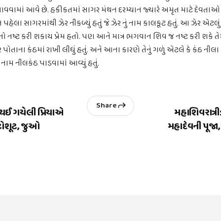
ાવવામાં આવે છે. હકીકતમાં સાગર મંથન દરમ્યાન જ્યારે અમૃત માટે દેવતાઓ અને
મૃત પહેલા સાગરમાંથી ઝેર નીકળ્યું હતું જે ઝેર નું નામ કાલકૂટ હતું. આ ઝેર એટલુ
ો નષ્ટ કરી શકાય પ્રેમ હતો. પણ આને માત્ર ભગવાન શિવ જ નષ્ટ કરી શકે તે
 પોતાના કંઠમાં રાખી લીધું હતું. અને આના કારણે તેનું ગળું એટલે કે કંઠ નીલા 
ામ નીલકંઠ પાડવામાં આવ્યું હતું.
Share
થઈ ગયેલી પ્રિયાએ
મહાશિવરાત્ર
ોટોશૂટ, જુઓ
મહાદેવની પૂજા,