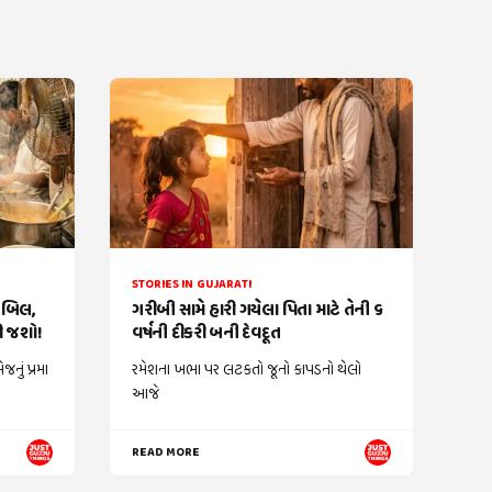
STORIES IN GUJARATI
ં બિલ,
ગરીબી સામે હારી ગયેલા પિતા માટે તેની ૬
કી જશો!
વર્ષની દીકરી બની દેવદૂત
નું પ્રમા
રમેશના ખભા પર લટકતો જૂનો કાપડનો થેલો
આજે
READ MORE