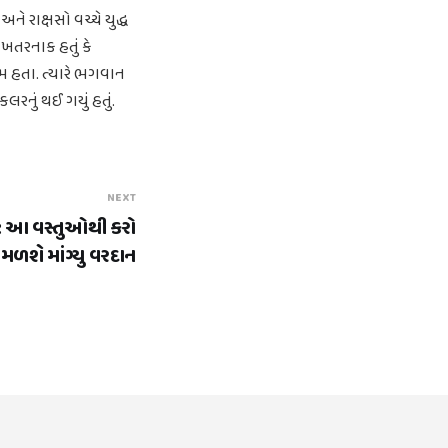
 રાક્ષસો વચ્ચે યુદ્ધ
ં ખતરનાક હતું કે
મ હતા. ત્યારે ભગવાન
કલરનું થઈ ગયું હતું.
NEXT
ી: આ વસ્તુઓથી કરો
 મળશે માંગ્યુ વરદાન