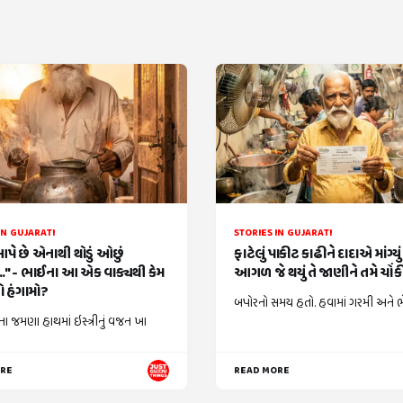
IN GUJARATI
STORIES IN GUJARATI
આપે છે એનાથી થોડું ઓછું
ફાટેલું પાકીટ કાઢીને દાદાએ માંગ્યુ
." - ભાઈના આ એક વાક્યથી કેમ
આગળ જે થયું તે જાણીને તમે ચોં
 હંગામો?
બપોરનો સમય હતો. હવામાં ગરમી અને ભેજ
ા જમણા હાથમાં ઇસ્ત્રીનું વજન ખા
ORE
READ MORE