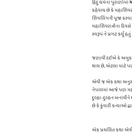
હિંદુ ધર્મના પુરાણોમાં
મ
કહેવાય છે કે મહાશિવ
શિવલિંગની પૂજા કરવામ
મહાશિવરાત્રીના દિવસે 
સ્વરૂપ ને પ્રગટ કર્યું 
જણાવી દઈએ કે અમુક મ
થાય છે, એટલા માટે પણ
એવી જ એક કથા અનુસાર
નેપાલમાં આજે પણ મહાશ
દુલ્હા-દુલ્હન બનાવીને
છે કે કુંવારી કન્યાઓ દ
એક પ્રચલિત કથા એવી 