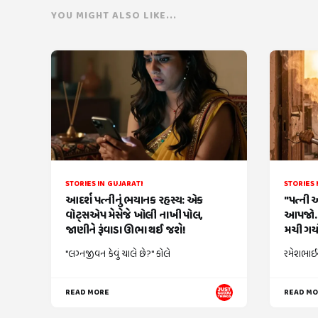
YOU MIGHT ALSO LIKE...
STORIES IN GUJARATI
STORIES 
આદર્શ પત્નીનું ભયાનક રહસ્ય: એક
"પત્ની 
વોટ્સએપ મેસેજે ખોલી નાખી પોલ,
આપજો..
જાણીને રૂંવાડા ઊભા થઈ જશે!
મચી ગયો
"લગ્નજીવન કેવું ચાલે છે?" કોલે
રમેશભાઈન
READ MORE
READ M