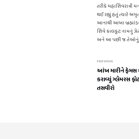
તરીકે મહાશિવરાત્રી મન
થઈ રહ્યું હતું ત્યારે અ
આનાથી આખા બ્રહ્માંડન
શિવે કાલકૂટ નામનું ઝેર
અને આ પછી જ તેઓનું ન
PREVIOUS
આંખ મારીને ફેમસ 
કરાવ્યું ગ્લેમરસ ફ
તસવીરો