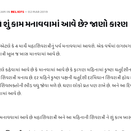
EAM IN
BELIEFS
—
02 MAR 2019
િ શું કામ મનાવવામાં આવે છે? જાણો કારણ
ટલે કે 4 માર્ચે મહાશિવરાત્રીનું પર્વ મનાવવામાં આવશે. એક વર્ષમાં લગભ
ાત્રી ખૂબ જ ખાસ માનવામાં આવે છે.
ે કહેવામાં આવે છે કે માનવામાં આવે છે કે ફાગણ મહિનામાં કૃષ્ણ ચતુર્દશ
 શિવરાત્રી મનાય છે. દર મહિને કૃષ્ણ પક્ષની ચતુર્દશી દરમિયાન શિવરાત્રી હોય 
ે શિવભક્તોની ભીડ વધુ જોવા મળે છે. ઘણા લોકો વ્રત પણ રાખે છે. અને આ
માં આવે છે.
નાવવામાં આવે છે મહાશિવરાત્રી અને આ મહિનાની શિવરાત્રી ને શું કામ ખા