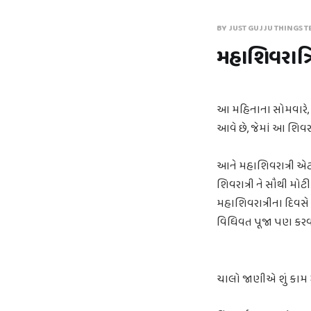
BY JUST GUJJU THINGS T
મહાશિવરાત્ર
આ મહિનાના સોમવારે, એ
આવે છે, જેમાં આ શિવર
આને મહાશિવરાત્રી એટલ
શિવરાત્રી ને સૌથી મોટી
મહાશિવરાત્રીના દિવસ
વિધિવત પૂજા પણ કરવા
ચાલો જાણીએ શું કામ મ