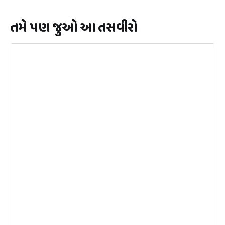
તમે પણ જુઓ આ તસવીરો