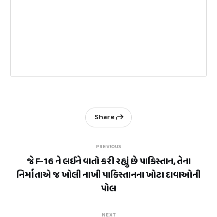
Share
PREVIOUS
જે F-16 ને લઈને વાતો કરી રહ્યું છે પાકિસ્તાન, તેના
નિર્માતાએ જ ખોલી નાખી પાકિસ્તાનના ખોટા દાવાઓની
પોલ
NEXT