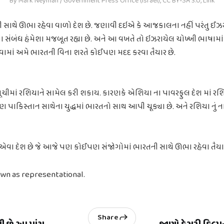
By Mark Neyman / Government Press Office (Israel), CC BY-SA 3.0, Link
ાથે ઊભા રહેવા વાળો દેશ છે. જણાવી દઇએ કે આજકાલના નહીં પરંતુ ઈઝરાય
સંબંધ હંમેશા મજબૂત રહ્યા છે. અને આ વખતે તો ઇઝરાયેલ ચોખ્ખી ભાષામાં કહી
ામાં અમે ભારતની વિના શરતે કોઈપણ મદદ કરવા તૈયાર છે.
ચીમાં રશિયાને સામેલ કરી શકાય. કારણકે એશિયા ના પાવરફુલ દેશ માં રશિ
ાકિસ્તાન સાથેના યુદ્ધમાં ભારતનો સાથ આપી ચૂક્યા છે. અને રશિયા નું ન
ા દેશ છે જે આજે પણ કોઈપણ સંજોગોમાં ભારતની સાથે ઊભા રહેવા તૈયાર
own as representational.
Share