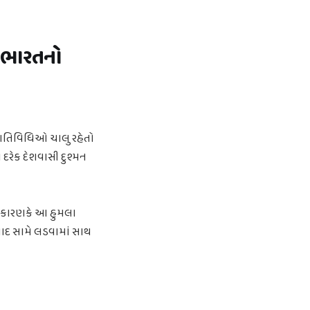
ે ભારતનો
ી ગતિવિધિઓ ચાલુ રહેતો
દરેક દેશવાસી દુશ્મન
ે. કારણકે આ હુમલા
વાદ સામે લડવામાં સાથ