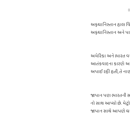
B
અફઘાનિસ્તાન હાલ વિ
અફઘાનિસ્તાન અને પાક
અમેરિકા અને ભારત વચ
આતંકવાદના કારણે અમેર
અપાઈ રહી હતી, તે નાણ
જાપાન પણ ભારતની સાથ
નો સાથ આપ્યો છે. મેટ્
જાપાન સાથે આપણે ઘણા