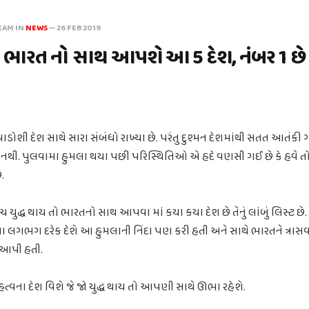
EAM IN
NEWS
—
26 FEB 2019
યે ભારત નો સાથ આપશે આ 5 દેશ, નંબર 1 છ
પાડોશી દેશ સાથે સારા સંબંધો રાખ્યા છે. પરંતુ દુશ્મન દેશમાંથી સતત આતંક
 નથી. પુલવામા હુમલા થયા પછી પરિસ્થિતિઓ એ હદે વણસી ગઈ છે કે હવે તો 
.
ચ યુદ્ધ થાય તો ભારતનો સાથ આપવા માં કયા કયા દેશ છે તેનું લાંબું લિસ્ટ છ
ા લગભગ દરેક દેશે આ હુમલાની નિંદા પણ કરી હતી અને સાથે ભારતને ત્રાસ
આપી હતી.
વના દેશ વિશે જે જો યુદ્ધ થાય તો આપણી સાથે ઊભા રહેશે.