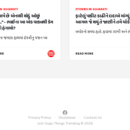
IN GUJARATI
STORIES IN GUJARATI
આપે છે એનાથી થોડું ઓછું
ફાટેલું પાકીટ કાઢીને દાદાએ માંગ્યુ
." - ભાઈના આ એક વાક્યથી કેમ
આગળ જે થયું તે જાણીને તમે ચોં
 હંગામો?
બપોરનો સમય હતો. હવામાં ગરમી અને ભેજ
ા જમણા હાથમાં ઇસ્ત્રીનું વજન ખા
ORE
READ MORE
Privacy Policy
Disclaimer
Contact Us
Just Gujju Things Trending © 2026