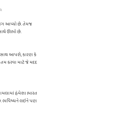
nk
ગ આપ્યો છે. તેમજ
ાથે ઊભો છે.
ો સાથ આપશે, કારણ કે
ખતમ કરવા માટે જે મદદ
મામલામાં હંમેશા ભારત
 છે. ભવિષ્યને લઇને પણ