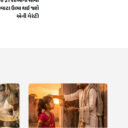
ના 21 શીખોની સાચી
ે રૂવાટા ઉભા થઇ જશે
એની ગેરંટી