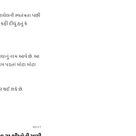
ેલની સ્વતંત્રતા પછી
 દીધું હતું કે
યાનું નામ આવે છે. આ
ામ પડતાં મોટા મોટા
 થઈ શકે છે.
NEXT