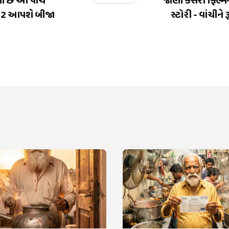
ની છે આ પાંચ
જાણો કેસરી ફિલ્મ
ર 2 આપશે બીજા
સ્ટોરી - વાંચીન