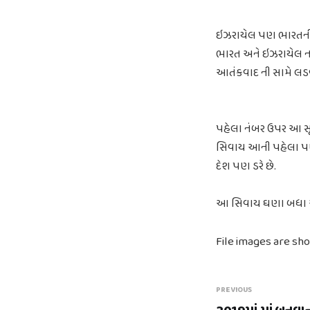
ઇઝરાયેલ પણ ભારતની સ
ભારત અને ઇઝરાયેલ ના 
આતંકવાદ ની સામે લડવ
પહેલા નંબર ઉપર આ સૂ
સિવાય આની પહેલા પણ પ
દેશ પણ ડરે છે.
આ સિવાય ઘણા બધા એવ
File images are sh
PREVIOUS