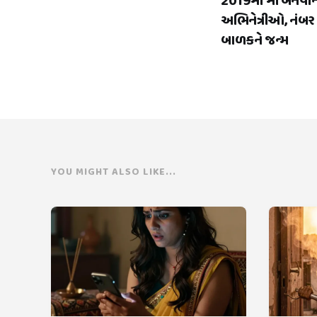
2019માં માં બનવા
અભિનેત્રીઓ, નંબ
બાળકને જન્મ
YOU MIGHT ALSO LIKE...