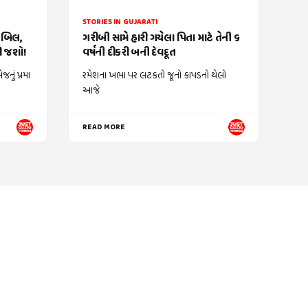
STORIES IN GUJARATI
ં બિલ,
ગરીબી સામે હારી ગયેલા પિતા માટે તેની ૬
કી જશો!
વર્ષની દીકરી બની દેવદૂત
નું પ્રમા
રમેશના ખભા પર લટકતો જૂનો કાપડનો થેલો
આજે
READ MORE