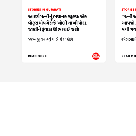
STORIES IN GUJARATI
STORIES 
આદર્શ પત્નીનું ભયાનક રહસ્ય: એક
"પત્ની 
વોટ્સએપ મેસેજે ખોલી નાખી પોલ,
આપજો..
જાણીને રૂંવાડા ઊભા થઈ જશે!
મચી ગયો
"લગ્નજીવન કેવું ચાલે છે?" કોલે
રમેશભાઈન
READ MORE
READ M