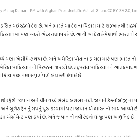
y Manoj Kumar - PM with Afghan President, Dr. Ashraf Ghani, CC BY-SA 2.0, Li
કસિત થઇ રહેલો દેશ છે. અને ભારતે આ દેશના વિકાસ માટે શરૂઆતથી સહયો
િસ્તાનમાં પણ અંદરો અંદર તણાવ રહે છે. આથી આ દેશ હંમેશાથી ભારતની સ
્ચે ઘણા એગ્રીમેન્ટ થયા છે. અને અમેરિકા પોતાના ફાયદા માટે પણ ભારત ન
િકા પાકિસ્તાનની વિરુદ્ધમાં જ રહ્યો છે. તદુપરાંત પાકિસ્તાનને આતંકવાદ 
ાંકીય મદદ પણ સંપૂર્ણપણે બંધ કરી દેવાઈ છે.
ે રહેશે. જાપાન અને ચીન વચ્ચે સંબંધ બરાબર નથી. જાપાને ટેકનોલોજી ના 
રો અને બુલેટ ટ્રેન નું સપનું પૂરું કરવામાં પણ જાપાન એ ભારત નો સાથ આપ્યો
 એગ્રીમેન્ટ પણ કર્યા છે. અને જાપાન ની નવી ટેકનોલોજી પણ આધુનિક છે.