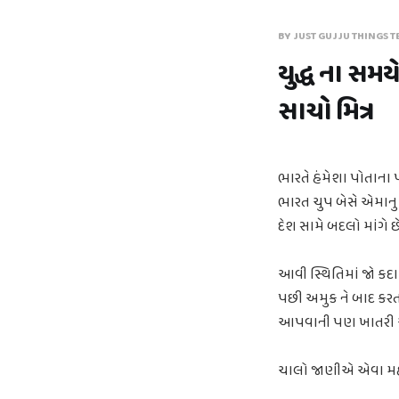
BY JUST GUJJU THINGS T
યુદ્ધ ના સમ
સાચો મિત્ર
ભારતે હંમેશા પોતાના 
ભારત ચુપ બેસે એમાનુ
દેશ સામે બદલો માંગે છે
આવી સ્થિતિમાં જો કદા
પછી અમુક ને બાદ કરત
આપવાની પણ ખાતરી 
ચાલો જાણીએ એવા મહત્