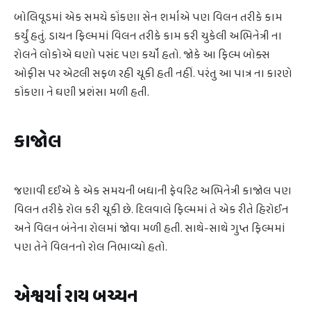
બોલિવૂડમાં એક સમયે કોંકણા સેન શર્માએ પણ વિલન તરીકે કામ
કર્યું હતું. ડાયન ફિલ્મમાં વિલન તરીકે કામ કરી ચુકેલી અભિનેત્રી ના
રોલને લોકોએ ઘણો પસંદ પણ કર્યો હતો. જોકે આ ફિલ્મ બોક્સ
ઓફીસ પર એટલી સફળ રહી ચૂકી હતી નહીં. પરંતુ આ પાત્ર ના કારણે
કોંકણા ને ઘણી પ્રશંસા મળી હતી.
કાજોલ
જણાવી દઈએ કે એક સમયની બધાની ફેવરિટ અભિનેત્રી કાજોલ પણ
વિલન તરીકે રોલ કરી ચૂકી છે. દિલવાલે ફિલ્મમાં તે એક રીતે હિરોઈન
અને વિલન બંનેના રોલમાં જોવા મળી હતી. સાથે-સાથે ગુપ્ત ફિલ્મમાં
પણ તેને વિલનનો રોલ નિભાવ્યો હતો.
એશ્વર્યા રાય બચ્ચન