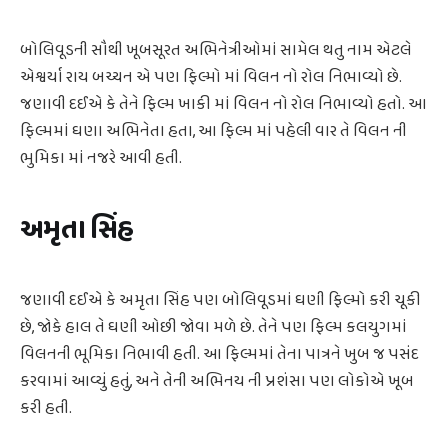
બોલિવૂડની સૌથી ખૂબસૂરત અભિનેત્રીઓમાં સામેલ થતુ નામ એટલે
એશ્વર્યા રાય બચ્ચન એ પણ ફિલ્મો માં વિલન નો રોલ નિભાવ્યો છે.
જણાવી દઈએ કે તેને ફિલ્મ ખાકી માં વિલન નો રોલ નિભાવ્યો હતો. આ
ફિલ્મમાં ઘણા અભિનેતા હતા, આ ફિલ્મ માં પહેલી વાર તે વિલન ની
ભુમિકા માં નજરે આવી હતી.
અમૃતા સિંહ
જણાવી દઈએ કે અમૃતા સિંહ પણ બોલિવૂડમાં ઘણી ફિલ્મો કરી ચૂકી
છે, જોકે હાલ તે ઘણી ઓછી જોવા મળે છે. તેને પણ ફિલ્મ કલયુગમાં
વિલનની ભૂમિકા નિભાવી હતી. આ ફિલ્મમાં તેના પાત્રને ખુબ જ પસંદ
કરવામાં આવ્યું હતું, અને તેની અભિનય ની પ્રશંસા પણ લોકોએ ખૂબ
કરી હતી.