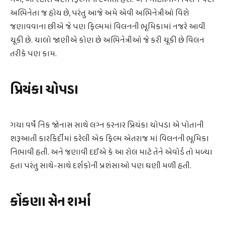
અભિનેતા જ હોય છે, પરંતુ આજે અમે એવી અભિનેત્રીઓ વિશે
જણાવવાના છીએ જે પણ ફિલ્મમાં વિલનની ભૂમિકામાં નજરે આવી
ચૂકી છે. ચાલો જાણીએ કોણ છે અભિનેત્રીઓ જે કરી ચૂકી છે વિલન
તરીકે પણ કામ.
પ્રિયંકા ચોપડા
ગયા વર્ષે નિક જોનાસ સાથે લગ્ન કરનાર પ્રિયંકા ચોપડા એ પોતાની
શરૂઆતી કારકિર્દીમાં કરેલી એક ફિલ્મ એતરાજ માં વિલનની ભૂમિકા
નિભાવી હતી. અને જણાવી દઈએ કે આ રોલ માટે તેને એવોર્ડ તો મળ્યા
હતા પરંતુ સાથે-સાથે દર્શકોની પ્રશંસાઓ પણ ઘણી મળી હતી.
કોંકણા સેન શર્મા