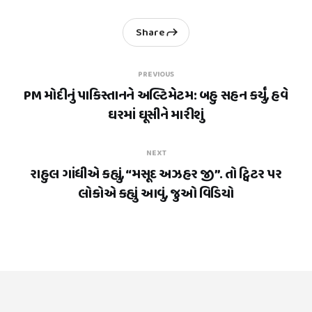
Share
PREVIOUS
PM મોદીનું પાકિસ્તાનને અલ્ટિમેટમ: બહુ સહન કર્યું, હવે
ઘરમાં ઘૂસીને મારીશું
NEXT
રાહુલ ગાંધીએ કહ્યું, “મસૂદ અઝહર જી”. તો ટ્વિટર પર
લોકોએ કહ્યું આવું, જુઓ વિડિયો