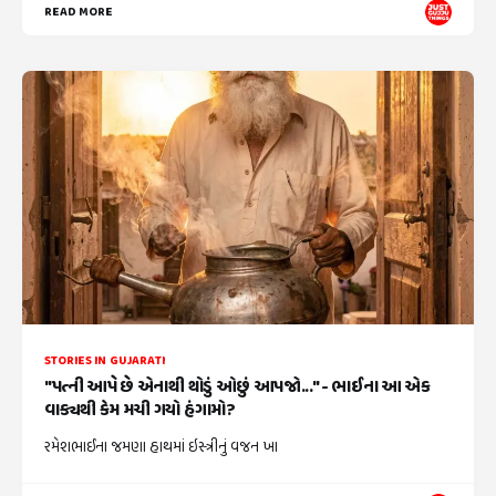
READ MORE
STORIES IN GUJARATI
"પત્ની આપે છે એનાથી થોડું ઓછું આપજો..." - ભાઈના આ એક
વાક્યથી કેમ મચી ગયો હંગામો?
રમેશભાઈના જમણા હાથમાં ઇસ્ત્રીનું વજન ખા