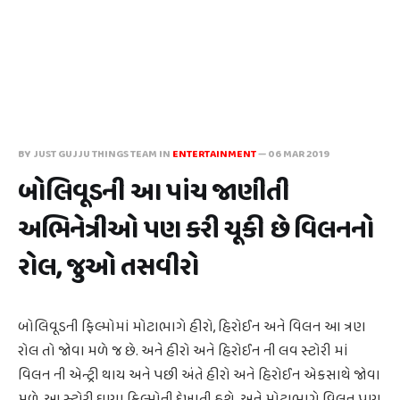
BY JUST GUJJU THINGS TEAM IN
ENTERTAINMENT
—
06 MAR 2019
બોલિવૂડની આ પાંચ જાણીતી
અભિનેત્રીઓ પણ કરી ચૂકી છે વિલનનો
રોલ, જુઓ તસવીરો
બોલિવૂડની ફિલ્મોમાં મોટાભાગે હીરો, હિરોઈન અને વિલન આ ત્રણ
રોલ તો જોવા મળે જ છે. અને હીરો અને હિરોઈન ની લવ સ્ટોરી માં
વિલન ની એન્ટ્રી થાય અને પછી અંતે હીરો અને હિરોઈન એકસાથે જોવા
મળે, આ સ્ટોરી ઘણા ફિલ્મોની દેખાતી હશે. અને મોટાભાગે વિલન પણ