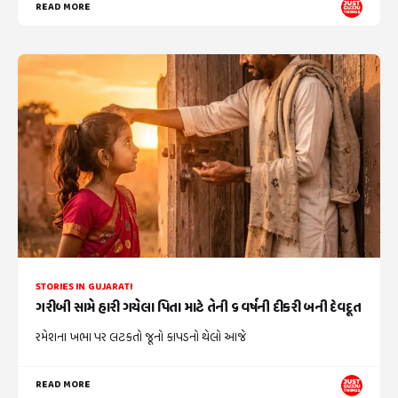
READ MORE
STORIES IN GUJARATI
ગરીબી સામે હારી ગયેલા પિતા માટે તેની ૬ વર્ષની દીકરી બની દેવદૂત
રમેશના ખભા પર લટકતો જૂનો કાપડનો થેલો આજે
READ MORE