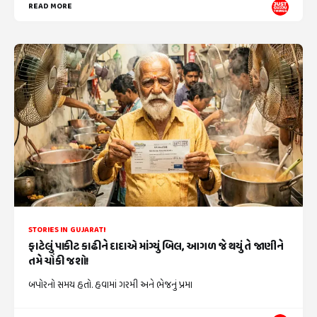
READ MORE
STORIES IN GUJARATI
ફાટેલું પાકીટ કાઢીને દાદાએ માંગ્યું બિલ, આગળ જે થયું તે જાણીને
તમે ચોંકી જશો!
બપોરનો સમય હતો. હવામાં ગરમી અને ભેજનું પ્રમા