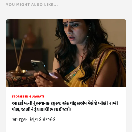
YOU MIGHT ALSO LIKE...
STORIES IN GUJARATI
આદર્શ પત્નીનું ભયાનક રહસ્ય: એક વોટ્સએપ મેસેજે ખોલી નાખી
પોલ, જાણીને રૂંવાડા ઊભા થઈ જશે!
"લગ્નજીવન કેવું ચાલે છે?" કોલે