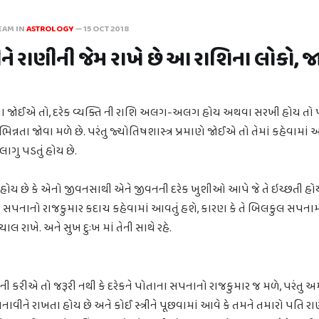
EAM IN
ASTROLOGY
—
15 OCT 2018
ીને રાણીની જેમ રાખે છે આ રાશિના લોકો, 
તા જોઈએ તો, દરેક વ્યક્તિ ની રાશિ અલગ-અલગ હોય અથવા સરખી હોય તો 
ન્નતા જોવા મળે છે. પરંતુ જ્યોતિષશાસ્ત્ર પ્રમાણે જોઈએ તો તેમાં કહેવામા
ગુ પડતું હોય છે.
ા હોય છે કે એનો જીવનસાથી એને જીવનની દરેક ખુશીઓ આપે જે તે ઇચ્છતી હો
સપનાનો રાજકુમાર કદાચ કહેવામાં આવતું હશે, કારણ કે તે બિલકુલ સપનામા
યાલ રાખે. અને સુખ દુઃખ માં તેની સાથે રહે.
ી કરીએ તો જરૂરી નથી કે દરેકને પોતાના સપનાનો રાજકુમાર જ મળે, પરંતુ અમ
નાવીને રાખતા હોય છે અને કોઈ સ્ત્રીને પૂછવામાં આવે કે તમને તમારો પતિ ર