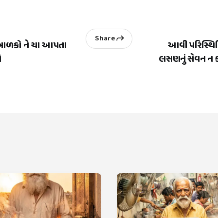
Share
 બાળકો ને ચા આપતા
આવી પરિસ્થિ
ો
લસણનું સેવન ન ક