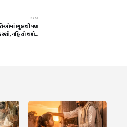
NEXT
તિઓમાં ભૂલથી પણ
રશો, નહિ તો થશે...