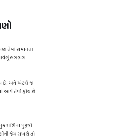
જાણો
પણ તેમાં સમાનતા
ં આવેલું લગભગ
ય છે. અને એટલે જ
ં આવે તેવો હોય છે
ુક રાશિના પુરૂષો
ાણીની જેમ રાખશે તો