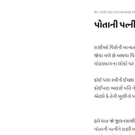
BY JUST GUJJU THINGS T
પોતાની પત્ન
રાશીઓ વિશેની માન્ય
જોવા મળે છે અથવા વિભિ
મોટાભાગના લોકો પર લા
કોઈ પણ સ્ત્રીની ઈચ્છ
કોઈપણ આદર્શ પતિ ને 
એટલે કે તેની ખુશીનો ખ્
હવે વાત જો જીવનસાથીન
પોતાની પત્નીને રાણી બ