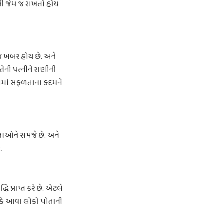
ીની જેમ જ રાખતો હોય
ને જ ખબર હોય છે. અને
 તેની પત્નીને રાણીની
વનમાં સફળતાના કદમને
ાઓને સમજે છે. અને
.
 પ્રાપ્ત કરે છે. એટલે
 કે આવા લોકો પોતાની