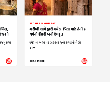
STORIES IN GUJARATI
ં બિલ,
ગરીબી સામે હારી ગયેલા પિતા માટે તેની ૬
કી જશો!
વર્ષની દીકરી બની દેવદૂત
નું પ્રમા
રમેશના ખભા પર લટકતો જૂનો કાપડનો થેલો
આજે
READ MORE