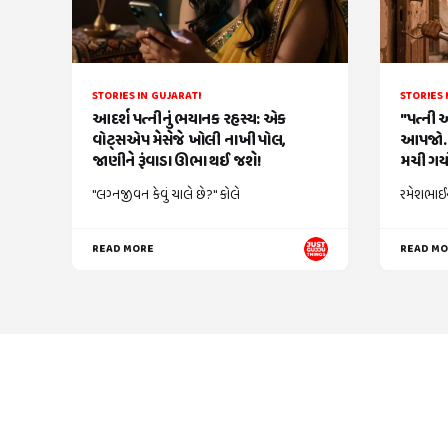
STORIES IN GUJARATI
STORIES 
આદર્શ પત્નીનું ભયાનક રહસ્ય: એક
"પત્ની 
વોટ્સએપ મેસેજે ખોલી નાખી પોલ,
આપજો..
જાણીને રૂંવાડા ઊભા થઈ જશે!
મચી ગયો
"લગ્નજીવન કેવું ચાલે છે?" કોલે
રમેશભાઈન
READ MORE
READ M