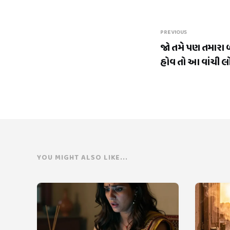
PREVIOUS
જો તમે પણ તમારા
હોવ તો આ વાંચી લ
YOU MIGHT ALSO LIKE...