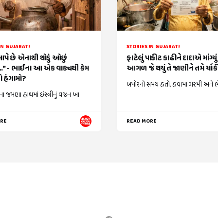
IN GUJARATI
STORIES IN GUJARATI
આપે છે એનાથી થોડું ઓછું
ફાટેલું પાકીટ કાઢીને દાદાએ માંગ્યુ
." - ભાઈના આ એક વાક્યથી કેમ
આગળ જે થયું તે જાણીને તમે ચોં
 હંગામો?
બપોરનો સમય હતો. હવામાં ગરમી અને ભેજ
ા જમણા હાથમાં ઇસ્ત્રીનું વજન ખા
ORE
READ MORE