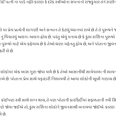
ોઈ પત્ની ના પાડે નહીં! કારણ કે દરેક સ્ત્રીઓના સપનાનો રાજકુમાર તેને રાણ
ો મા પ્રેમ પ્રત્યેની લાગણી અને સન્માન તે કેટલું ધ્યાનમાં રાખે છે તે તે પુરુષ
્રત્યે નું વિચારવું અલગ-અલગ હોય છે. પરંતુ એવું મનાય છે કે કુંભ રાશિના પુરુષો
ા પુરુષો માટે એમ કહેવાય છે કે તેઓ ઘણા મહેનતુ હોય છે, અને પોતાના જી
રી લે છે.
ોકોમાં એક ખાસ ગુણ જોવા મળે છે કે તેઓ આસાનીથી સામેવાળા ની ભાવન
રાખે છે. પોતાના પ્રેમ સાથે વફાદારી નિભાવવી તે આવા લોકોની ખૂબી ગણાય છે
 કોઈપણ સ્ત્રી સાથે લગ્ન થાય, તે પણ પોતાની કારકિર્દીમાં સફળતાની નવી સિદ્ધિ
્રમાણે જોવા જઈએ તો, કુંભ રાશિના લોકોને જીવનસાથી બનાવવા જોઈએ. કારણ
ે છે.