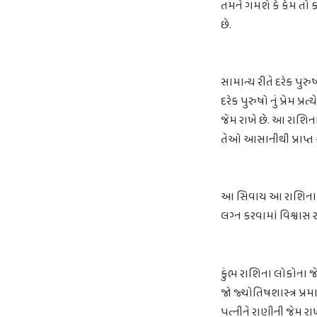
તમને ગમશે કે કેમ તો ક
છે.
સામાન્ય રીતે દરેક પુરુષ
દરેક પુરુષો નું પ્રેમ પ
જેમ રાખે છે. આ રાશિન
તેઓ આસાનીથી પ્રાપ્ત ક
આ સિવાય આ રાશિના લ
લગ્ન કરવામાં વિશ્વાસ 
કુંભ રાશિના લોકોના જે
જો જ્યોતિષશાસ્ત્ર પ
પત્નીને રાણીની જેમ રાખ