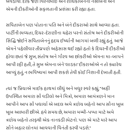
ખવડાવી. દરેક જણ વિરેનભાઈ અને રાધિકાબેનના નસીબની અને
એમની દીકરીઓની સફળતાની પ્રશંસા કરી રહ્યા હતા.
સવિતાબેન પણ પોતાના પતિ અને બંને દીકરાઓ સાથે આવ્યા હતા.
પાર્ટીની ભવ્યતા, દિયર-દેરાણીના ચહેરા પરનો સંતોષ અને દીકરીઓની
સિદ્ધિ જોઈને સવિતાબેનનું હૃદય ઈર્ષ્યાની આગમાં બળી રહ્યું હતું. આજે
એમને પહેલીવાર તીવ્રપણે અહેસાસ થઈ રહ્યો હતો કે દિયરની દીકરીઓ
હોવા છતાં જે સુખ, સંતોષ અને ગૌરવ આ છોકરીઓ એમના મા-બાપને
આપી રહી હતી, તે સુખ એમના બંને 'લાડકા' દીકરાઓએ ન તો ક્યારેય
આપ્યું હતું, ન ભવિષ્યમાં આપી શકશે તેવી કોઈ નિશાની દેખાતી હતી.
ત્યાં જ પ્રિયાએ માઈક હાથમાં લીધું અને મધુર સ્વરે કહ્યું, "અહીં
ઉપસ્થિત અમારા સૌ વડીલો અને મિત્રો, અમારા આમંત્રણને માન
આપીને આપ સૌ પધાર્યા એ બદલ અમે ત્રણેય બહેનો આપ સૌના ખૂબ
ખૂબ આભારી છીએ. હવે સમય છે, અમારા મમ્મી-પપ્પા માટે અમે
ત્રણેય બહેનો તરફથી એક નાનકડી ભેટનો. પણ એ માટે મારે આપ
સૌને બહાર લોનમાં આવવાની વિનંતી કરવી પડશે."