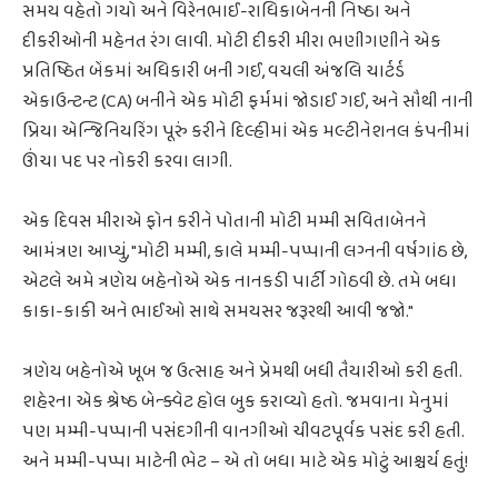
સમય વહેતો ગયો અને વિરેનભાઈ-રાધિકાબેનની નિષ્ઠા અને
દીકરીઓની મહેનત રંગ લાવી. મોટી દીકરી મીરા ભણીગણીને એક
પ્રતિષ્ઠિત બેંકમાં અધિકારી બની ગઈ, વચલી અંજલિ ચાર્ટર્ડ
એકાઉન્ટન્ટ (CA) બનીને એક મોટી ફર્મમાં જોડાઈ ગઈ, અને સૌથી નાની
પ્રિયા એન્જિનિયરિંગ પૂરું કરીને દિલ્હીમાં એક મલ્ટીનેશનલ કંપનીમાં
ઊંચા પદ પર નોકરી કરવા લાગી.
એક દિવસ મીરાએ ફોન કરીને પોતાની મોટી મમ્મી સવિતાબેનને
આમંત્રણ આપ્યું, "મોટી મમ્મી, કાલે મમ્મી-પપ્પાની લગ્નની વર્ષગાંઠ છે,
એટલે અમે ત્રણેય બહેનોએ એક નાનકડી પાર્ટી ગોઠવી છે. તમે બધા
કાકા-કાકી અને ભાઈઓ સાથે સમયસર જરૂરથી આવી જજો."
ત્રણેય બહેનોએ ખૂબ જ ઉત્સાહ અને પ્રેમથી બધી તૈયારીઓ કરી હતી.
શહેરના એક શ્રેષ્ઠ બેન્ક્વેટ હોલ બુક કરાવ્યો હતો. જમવાના મેનુમાં
પણ મમ્મી-પપ્પાની પસંદગીની વાનગીઓ ચીવટપૂર્વક પસંદ કરી હતી.
અને મમ્મી-પપ્પા માટેની ભેટ – એ તો બધા માટે એક મોટું આશ્ચર્ય હતું!