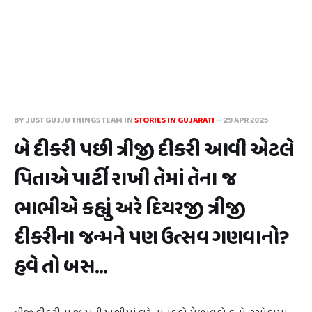
BY JUST GUJJU THINGS TEAM IN
STORIES IN GUJARATI
—
29 APR 2025
બે દીકરી પછી ત્રીજી દીકરી આવી એટલે
પિતાએ પાર્ટી રાખી તેમાં તેના જ
ભાભીએ કહ્યું અરે દિયરજી ત્રીજી
દીકરીના જન્મને પણ ઉત્સવ ગણવાનો?
હવે તો બસ...