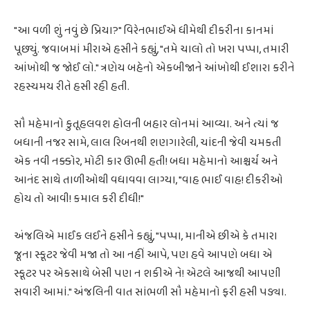
"આ વળી શું નવું છે પ્રિયા?" વિરેનભાઈએ ધીમેથી દીકરીના કાનમાં
પૂછ્યું. જવાબમાં મીરાએ હસીને કહ્યું, "તમે ચાલો તો ખરા પપ્પા, તમારી
આંખોથી જ જોઈ લો." ત્રણેય બહેનો એકબીજાને આંખોથી ઈશારા કરીને
રહસ્યમય રીતે હસી રહી હતી.
સૌ મહેમાનો કુતૂહલવશ હોલની બહાર લોનમાં આવ્યા. અને ત્યાં જ
બધાની નજર સામે, લાલ રિબનથી શણગારેલી, ચાંદની જેવી ચમકતી
એક નવી નક્કોર, મોટી કાર ઊભી હતી! બધા મહેમાનો આશ્ચર્ય અને
આનંદ સાથે તાળીઓથી વધાવવા લાગ્યા, "વાહ ભાઈ વાહ! દીકરીઓ
હોય તો આવી! કમાલ કરી દીધી!"
અંજલિએ માઈક લઈને હસીને કહ્યું, "પપ્પા, માનીએ છીએ કે તમારા
જૂના સ્કૂટર જેવી મજા તો આ નહીં આપે, પણ હવે આપણે બધા એ
સ્કૂટર પર એકસાથે બેસી પણ ન શકીએ ને! એટલે આજથી આપણી
સવારી આમાં." અંજલિની વાત સાંભળી સૌ મહેમાનો ફરી હસી પડ્યા.