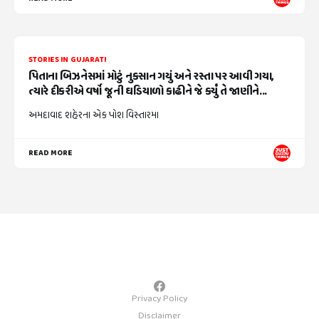
STORIES IN GUJARATI
પિતાના બિઝનેસમાં મોટું નુકસાન ગયું અને રસ્તા પર આવી ગયા,
ત્યારે દીકરીએ વર્ષો જૂની ઘડિયાળો કાઢીને જે કર્યું તે જાણીને...
અમદાવાદ શહેરના એક પોશ વિસ્તારમા
READ MORE
Privacy Policy
Disclaimer