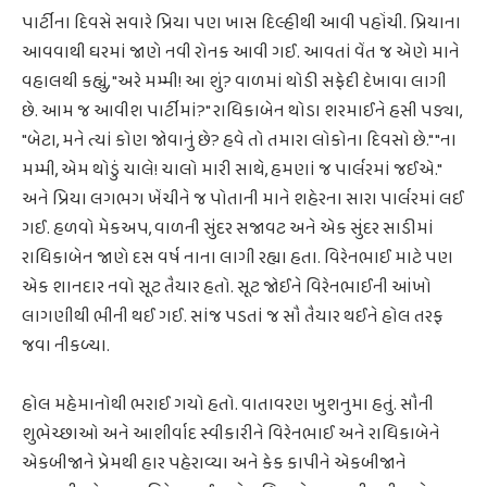
પાર્ટીના દિવસે સવારે પ્રિયા પણ ખાસ દિલ્હીથી આવી પહોંચી. પ્રિયાના
આવવાથી ઘરમાં જાણે નવી રોનક આવી ગઈ. આવતાં વેંત જ એણે માને
વહાલથી કહ્યું, "અરે મમ્મી! આ શું? વાળમાં થોડી સફેદી દેખાવા લાગી
છે. આમ જ આવીશ પાર્ટીમાં?" રાધિકાબેન થોડા શરમાઈને હસી પડ્યા,
"બેટા, મને ત્યાં કોણ જોવાનું છે? હવે તો તમારા લોકોના દિવસો છે." "ના
મમ્મી, એમ થોડું ચાલે! ચાલો મારી સાથે, હમણાં જ પાર્લરમાં જઈએ."
અને પ્રિયા લગભગ ખેંચીને જ પોતાની માને શહેરના સારા પાર્લરમાં લઈ
ગઈ. હળવો મેકઅપ, વાળની સુંદર સજાવટ અને એક સુંદર સાડીમાં
રાધિકાબેન જાણે દસ વર્ષ નાના લાગી રહ્યા હતા. વિરેનભાઈ માટે પણ
એક શાનદાર નવો સૂટ તૈયાર હતો. સૂટ જોઈને વિરેનભાઈની આંખો
લાગણીથી ભીની થઈ ગઈ. સાંજ પડતાં જ સૌ તૈયાર થઈને હોલ તરફ
જવા નીકળ્યા.
હોલ મહેમાનોથી ભરાઈ ગયો હતો. વાતાવરણ ખુશનુમા હતું. સૌની
શુભેચ્છાઓ અને આશીર્વાદ સ્વીકારીને વિરેનભાઈ અને રાધિકાબેને
એકબીજાને પ્રેમથી હાર પહેરાવ્યા અને કેક કાપીને એકબીજાને