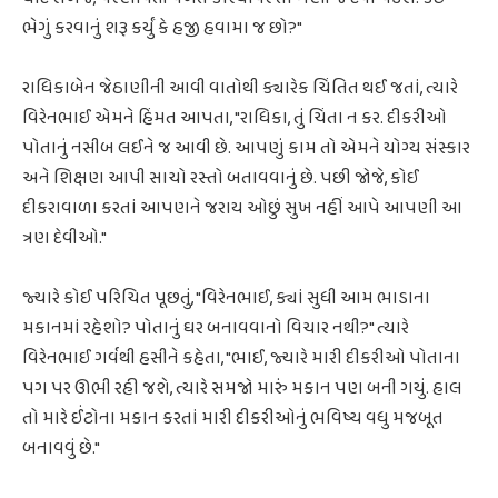
ભેગું કરવાનું શરૂ કર્યું કે હજી હવામા જ છો?"
રાધિકાબેન જેઠાણીની આવી વાતોથી ક્યારેક ચિંતિત થઈ જતાં, ત્યારે
વિરેનભાઈ એમને હિંમત આપતા, "રાધિકા, તું ચિંતા ન કર. દીકરીઓ
પોતાનું નસીબ લઈને જ આવી છે. આપણું કામ તો એમને યોગ્ય સંસ્કાર
અને શિક્ષણ આપી સાચો રસ્તો બતાવવાનું છે. પછી જોજે, કોઈ
દીકરાવાળા કરતાં આપણને જરાય ઓછું સુખ નહીં આપે આપણી આ
ત્રણ દેવીઓ."
જ્યારે કોઈ પરિચિત પૂછતું, "વિરેનભાઈ, ક્યાં સુધી આમ ભાડાના
મકાનમાં રહેશો? પોતાનું ઘર બનાવવાનો વિચાર નથી?" ત્યારે
વિરેનભાઈ ગર્વથી હસીને કહેતા, "ભાઈ, જ્યારે મારી દીકરીઓ પોતાના
પગ પર ઊભી રહી જશે, ત્યારે સમજો મારું મકાન પણ બની ગયું. હાલ
તો મારે ઈંટોના મકાન કરતાં મારી દીકરીઓનું ભવિષ્ય વધુ મજબૂત
બનાવવું છે."