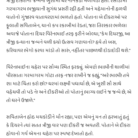
ત્રીજી દીકરીના જન્મની ખુશીમાં ઘરે નાનકડો મેળાવડો હતો. રસોડામાં
ગરમાગરમ ભજીયાની સુગંધ પ્રસરી રહી હતી અને મહેમાનોની હળવી
વાતોનો ગુંજારવ વાતાવરણમાં ભળતો હતો. પોતાના બે દીકરાઓ પર
ફૂલાતી સવિતાબેન, ચાનો કપ રકાબીમાં રેડતાં, જરા તિરસ્કાર ભળેલા
અવાજે પોતાના દિયર વિરેનભાઈ તરફ ફરીને બોલ્યા, "કેમ દિયરજી, આ
ત્રીજી કન્યાના જન્મને વળી કયો ઉત્સવ ગણવાનો? હવે તો બસ,
કરિયાવર ભેગો કરવા માંડો તો સારું, નહીંતર પાછળથી દોડાદોડી થશે."
વિરેનભાઈના ચહેરા પર સૌમ્ય સ્મિત ફરક્યું. એમણે ભાભીની થાળીમાં
પીરસાતા ગરમાગરમ ગોટા તરફ નજર રાખીને જ કહ્યું, "અરે ભાભી! તમે
શા માટે ચિંતા કરો છો? ઘરમાં લક્ષ્મી પધાર્યા છે, એ ખુશી સૌ સાથે
વહેંચવી તો પડે ને! અને દીકરીઓ તો પોતાનું ભાગ્ય લઈને જ જન્મે છે, એ
તો ઘરને ઉજાળે."
સવિતાબેન હોઠ મચકોડીને મૌન રહ્યા, પણ એમનું મન તો હરખાતું હતું
કે દિયરને ત્યાં સતત ત્રીજી વાર પણ દીકરી જ અવતરી. પોતાને બે દીકરા
હોવાનો ગર્વ એમના ચહેરા પર સ્પષ્ટ દેખાતો હતો.