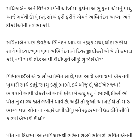
રાધિકાબેન અને વિરેનભાઈની આંખોમાં હર્ષના આંસુ હતા. એમનું માથું
આજે ગર્વથી ઊંચું હતું. સૌએ ફરી ફરીને એમને અભિનંદન આપ્યા અને
દીકરીઓની પ્રશંસા કરી.
સવિતાબેન પણ છેવટે અભિનંદન આપવા નજીક ગયા, થોડા સંકોચ
સાથે બોલ્યા, "ખૂબ ખૂબ અભિનંદન હો દિયરજી! દીકરીઓએ તો કમાલ
કરી, નવી ગાડી ભેટ આપી દીધી! હવે બીજું શું જોઈએ?"
વિરેનભાઈએ એ જ સૌમ્ય સ્મિત સાથે, પણ આજે અવાજમાં એક નવી
ખુમારી સાથે કહ્યું, "સાચું કહ્યું ભાભી, હવે બીજું શું જોઈએ? જ્યારે
ભગવાને આવી દીકરીઓ આપી હોય! મેં કહ્યું હતું ને ભાભી, દીકરીઓ
પોતાનું ભાગ્ય જાતે લખીને આવે છે. અહીં તો જુઓ, આ ત્રણેયે તો મારું
ભાગ્ય પણ સોનાના અક્ષરે લખી દીધું! મને સ્કૂટરમાંથી ઉઠાડીને સીધો
કારમાં બેસાડી દીધો!"
પોતાના દિયરના આત્મવિશ્વાસથી ભરેલા શબ્દો સાંભળી સવિતાબેનની