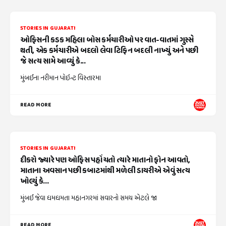
STORIES IN GUJARATI
ઓફિસની કડક મહિલા બોસ કર્મચારીઓ પર વાત-વાતમાં ગુસ્સે
થતી, એક કર્મચારીએ બદલો લેવા ટિફિન બદલી નાખ્યું અને પછી
જે સત્ય સામે આવ્યું કે...
મુંબઈના નરીમાન પોઇન્ટ વિસ્તારમા
READ MORE
STORIES IN GUJARATI
દીકરો જ્યારે પણ ઓફિસ પહોંચતો ત્યારે માતાનો ફોન આવતો,
માતાના અવસાન પછી કબાટમાંથી મળેલી ડાયરીએ એવું સત્ય
ખોલ્યું કે...
મુંબઈ જેવા ધમધમતા મહાનગરમાં સવારનો સમય એટલે જા
READ MORE