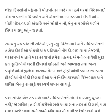
થોડા દિવસોમાં મહેમાનો પોતપોતાના ઘરે ગયા. હવે ઘરમાં વિરેનભાઈ,
એમના પત્ની રાધિકાબેન અને એમની ત્રણ લાડકવાઈ દીકરીઓ –
મોટી મીરા, વચલી અંજલિ અને સૌથી નાની, જેનું નામ સૌએ મળીને
પ્રિયા પાડ્યું હતું – જ હતાં.
સમયનું ચક્ર પોતાની ગતિએ ફરતું રહ્યું. વિરેનભાઈ અને રાધિકાબેનની
ત્રણેય દીકરીઓ એકથી એક ચડિયાતી નીવડી. ભણવામાં તેજસ્વી,
ઘરકામમાં માતાને મદદ કરવામાં હંમેશા તત્પર. એમની બનાવેલી સુંદર
કલાકૃતિઓથી ઘરની દીવાલો શોભતી અને અભ્યાસ તથા અન્ય
પ્રવૃત્તિઓમાં જીતેલા અસંખ્ય મેડલ અને ટ્રોફીઓથી કબાટ છલકાતા.
દીકરીઓની મીઠી કિલકારીઓ અને નિર્દોષ હાસ્યથી વિરેનભાઈ અને
રાધિકાબેનનું નાનકડું ઘર સ્વર્ગ સમાન લાગતું.
પણ સવિતાબેન તક મળે ત્યારે રાધિકાબેનને ટોણો મારવાનું ચૂકતા
નહીં, "જો રાધિકા, તારી છોકરીઓ ભલે આકાશના તારા તોડી લાવે, પણ
યાદ રાખજે, પરણાવતી વખતે કરિયાવર તો ગણી જ દેવો પડશે. કંઇ