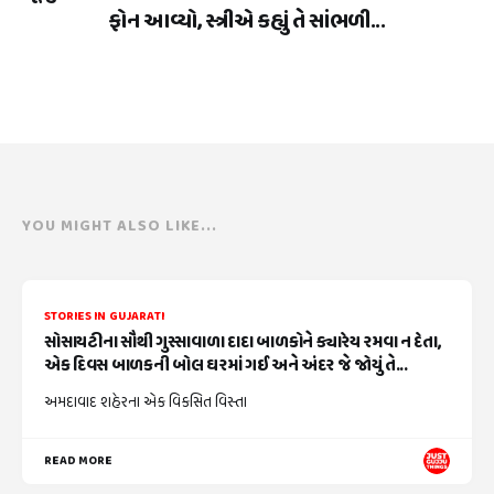
ફોન આવ્યો, સ્ત્રીએ કહ્યું તે સાંભળી...
YOU MIGHT ALSO LIKE...
STORIES IN GUJARATI
સોસાયટીના સૌથી ગુસ્સાવાળા દાદા બાળકોને ક્યારેય રમવા ન દેતા,
એક દિવસ બાળકની બોલ ઘરમાં ગઈ અને અંદર જે જોયું તે...
અમદાવાદ શહેરના એક વિકસિત વિસ્તા
READ MORE