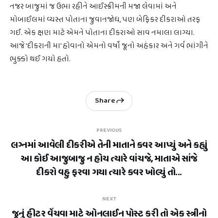
નજર બાજુમાં જ ઉભા રહીને આઈસ્ક્રીમની મજા લેવામાં અને
મોબાઈલમાં વ્યસ્ત પોતાના જુવાનજોધ, પણ બેફિકર દીકરાઓ તરફ
ગઈ. એક ક્ષણ માટે એમને પોતાના દીકરાઓ સાવ નમાલા લાગ્યા.
આજે 'દીકરાની મા' હોવાનો એમનો વર્ષો જૂનો અહંકાર અને ગર્વ ભાંગીને
ભુક્કો થઈ ગયો હતો.
Share
PREVIOUS
લગ્નમાં આવેલી દીકરીએ તેની માતાને કવર આપ્યું અને કહ્યું
આ કોઈ આજુબાજુ ન હોય ત્યારે વાંચજે, માતાએ સાંજે
દીકરો વહુ ફરવા ગયા ત્યારે કવર ખોલ્યું તો...
NEXT
જૂનું હીટર વેંચવા માટે ઓનલાઈન પોસ્ટ કરી તો એક સ્ત્રીનો