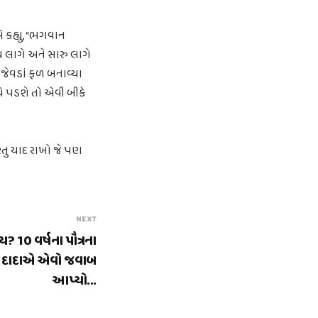
એ કહ્યુ, “ભગવાન
લાગે અને સારુ લાગે
 જેવડાં ફળ બનાવ્યા
ચે પડશે તો એવી બીકે
ંતુ યાદ રાખો જે પણ
NEXT
? 10 વર્ષના પૌત્રના
દાદાએ એવો જવાબ
આપ્યો...