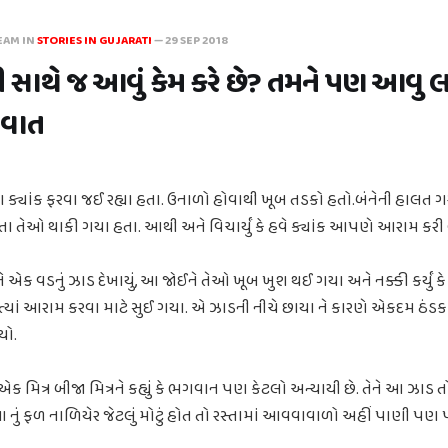
EAM IN
STORIES IN GUJARATI
—
29 SEP 2018
સાથે જ આવું કેમ કરે છે? તમને પણ આવુ લ
 વાત
તા ક્યાંક ફરવા જઈ રહ્યા હતા. ઉનાળો હોવાથી ખૂબ તડકો હતો.બંનેની હાલ
ા તેઓ થાકી ગયા હતા. આથી અને વિચાર્યું કે હવે ક્યાંક આપણે આરામ કર
તેને એક વડનું ઝાડ દેખાયું, આ જોઈને તેઓ ખૂબ ખુશ થઈ ગયા અને નક્કી કર્યું
ેઓ ત્યાં આરામ કરવા માટે સુઈ ગયા. એ ઝાડની નીચે છાયા ને કારણે એકદમ ઠંડ
યો.
ક મિત્ર બીજા મિત્રને કહ્યું કે ભગવાન પણ કેટલો અન્યાયી છે. તેને આ ઝાડ તો બ
ો આ નું ફળ નાળિયેર જેટલું મોટું હોત તો રસ્તામાં આવવાવાળો અહીં પાણી પણ