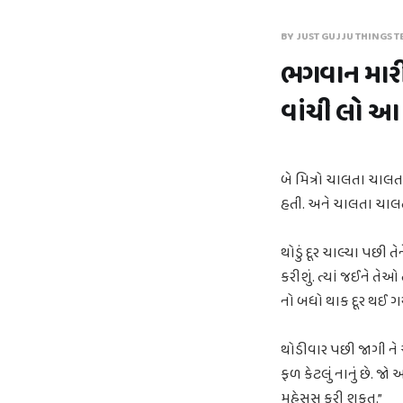
BY JUST GUJJU THINGS T
ભગવાન મારી 
વાંચી લો આ
બે મિત્રો ચાલતા ચાલ
હતી. અને ચાલતા ચાલત
થોડું દૂર ચાલ્યા પછી 
કરીશું. ત્યાં જઈને ત
નો બધો થાક દૂર થઈ ગ
થોડીવાર પછી જાગી ને એ
ફળ કેટલું નાનું છે. જ
મહેસુસ કરી શકત.”