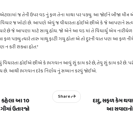
 એટલામાં જ તેની ઉપર વડ નું ફળ તેના માથા પર પડ્યુ. આ જોઈને બીજા મીત્ર 
વિચાર જ ખોટો છે. આપણે એવું જ વીચારતા હોઈએ છીએ કે જે આપણને સત્ય 
રે છે જે આપણા માટે સાચુ હોય. જો એને આ વડ માં તે વિચાર્યુ એમ નારીયેળ
આ ફળ પડ્યુ ત્યારે તારુ માથુ ફાટી ગયુ હોત! એ તો દુરની વાત પણ આ ફળ ની
 ન કરી શક્યા હોત.”
ચારતા હોઈએ છીએ કે ભગવાન આવું શું કામ કરે છે, તેવુ શું કામ કરે છે. પર
ાય છે. આથી ભગવાન દરેક નિર્ણય નું સમ્માન કરવું જોઈએ.
Share
 કહેલા આ 10
દાદુ, સફળ કેમ થવાય
ંદગીમાં ઉતારજો
આ સવાલનો 