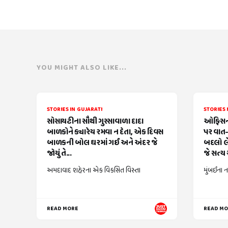
YOU MIGHT ALSO LIKE...
STORIES IN GUJARATI
STORIES 
સોસાયટીના સૌથી ગુસ્સાવાળા દાદા
ઓફિસની
બાળકોને ક્યારેય રમવા ન દેતા, એક દિવસ
પર વાત-
બાળકની બોલ ઘરમાં ગઈ અને અંદર જે
બદલો લે
જોયું તે...
જે સત્ય સ
અમદાવાદ શહેરના એક વિકસિત વિસ્તા
મુંબઈના ન
READ MORE
READ M