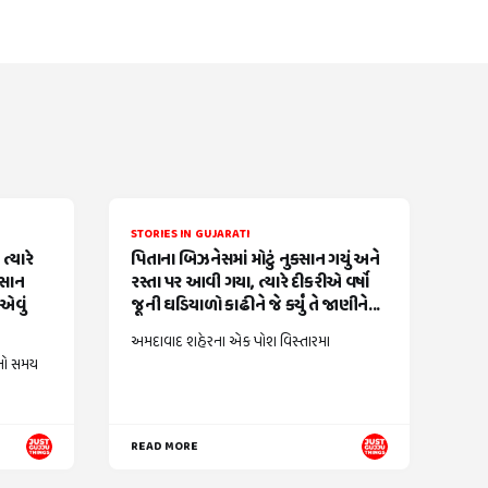
STORIES IN GUJARATI
્યારે
પિતાના બિઝનેસમાં મોટું નુકસાન ગયું અને
વસાન
રસ્તા પર આવી ગયા, ત્યારે દીકરીએ વર્ષો
એવું
જૂની ઘડિયાળો કાઢીને જે કર્યું તે જાણીને...
અમદાવાદ શહેરના એક પોશ વિસ્તારમા
નો સમય
READ MORE