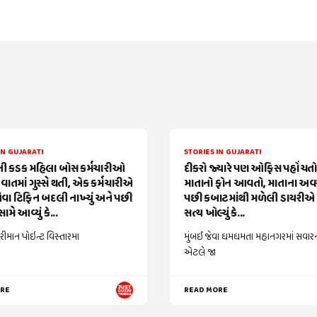
IN GUJARATI
STORIES IN GUJARATI
 કડક મહિલા બોસ કર્મચારીઓ
દીકરો જ્યારે પણ ઓફિસ પહોંચતો ત
વાતમાં ગુસ્સે થતી, એક કર્મચારીએ
માતાનો ફોન આવતો, માતાના અ
વા ટિફિન બદલી નાખ્યું અને પછી
પછી કબાટમાંથી મળેલી ડાયરીએ 
ામે આવ્યું કે...
સત્ય ખોલ્યું કે...
રીમાન પોઇન્ટ વિસ્તારમા
મુંબઈ જેવા ધમધમતા મહાનગરમાં સવાર
એટલે જા
ORE
READ MORE