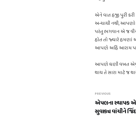
એને વાત હજી પુરી કરી
અન્યાયી નથી, આપણો 
પરંતુ ભગવાન એ જ વીચા
હોત તો જ્યારે હમણાં 
આપણે અહિં આરામ પણ
આપણે ઘણી વખત એવું વિ
થાય તે સારા માટે જ થ
PREVIOUS
એપલના સ્થાપક એ
સુવાક્ય વાંચીને જિ