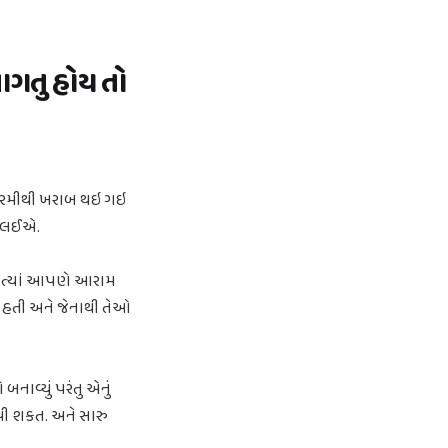
ાગતુ હોય તો
ત ગરમીથી ખરાબ થઇ ગઇ
ી લઈએ.
 કે ત્યાં આપણે આરામ
ક હતી અને જેનાથી તેઓ
નાવ્યું પરંતુ એનું
 પી શકત. અને સારુ