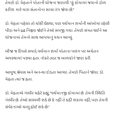
તેમણે ડો. મેહતાને પોતાની યોજના જણાવી: "હું કોમામાં જવાનો ડોળ
કરીશ. મારે મારા સંતાનોના સાચા રંગ જોવા છે."
ડો. મેહતા પહેલા તો ચોંકી ઉઠ્યા, પણ વર્ધમાન શર્માની આંખોમાં રહેલી
પીડા અને દ્રઢ નિશ્ચય જોઈને તેઓ સમજી ગયા. તેમણે સંમત થઈને આ
યોજનામાં તેમનો સાથ આપવાનું વચન આપ્યું.
બીજા જ દિવસે સવારે, વર્ધમાન શર્મા પોતાના પલંગ પર અચેતન
અવસ્થામાં પડ્યા હતા. નોકરે તરત જ બાળકોને જાણ કરી.
આયુષ, શ્રેયસ અને અનન્યા દોડતા આવ્યા. તેમણે પિતાને જોયા. ડો.
મેહતા ત્યાં જ હતા.
ડો. મેહતાએ ગંભીર ચહેરે કહ્યું, "વર્ધમાનજી કોમામાં છે. તેમની સ્થિતિ
ગંભીર છે. તેઓ સાંભળી શકે છે કે નહીં તે કહી શકાય નહીં, પણ તેમની
સંવેદનાઓ ચાલુ હોઈ શકે છે."