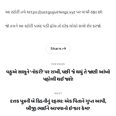
આ સ્ટોરી તમે https://justgujjuthings.xyz પર વાંચી રહ્યા છો.
જો તમને આ સ્ટોરી પસંદ પડી હોય તો દરેક લોકો સાથે શેર કરજો.
Share
PREVIOUS
વહુએ સાસુને 'નોકરી' પર રાખી, પછી જે થયું તે જાણી આંખો
પહોળી થઈ જશે!
NEXT
દત્તક પુત્રની બે કિડનીનું રહસ્ય: એક પિતાને ગુપ્ત આપી,
બીજી ભાઈને આપવાનો ઇન્કાર કેમ?