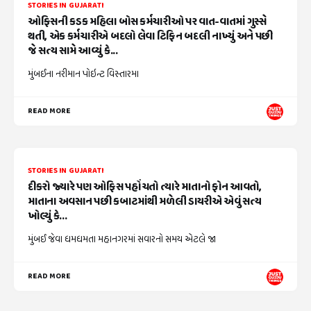
STORIES IN GUJARATI
ઓફિસની કડક મહિલા બોસ કર્મચારીઓ પર વાત-વાતમાં ગુસ્સે
થતી, એક કર્મચારીએ બદલો લેવા ટિફિન બદલી નાખ્યું અને પછી
જે સત્ય સામે આવ્યું કે...
મુંબઈના નરીમાન પોઇન્ટ વિસ્તારમા
READ MORE
STORIES IN GUJARATI
દીકરો જ્યારે પણ ઓફિસ પહોંચતો ત્યારે માતાનો ફોન આવતો,
માતાના અવસાન પછી કબાટમાંથી મળેલી ડાયરીએ એવું સત્ય
ખોલ્યું કે...
મુંબઈ જેવા ધમધમતા મહાનગરમાં સવારનો સમય એટલે જા
READ MORE