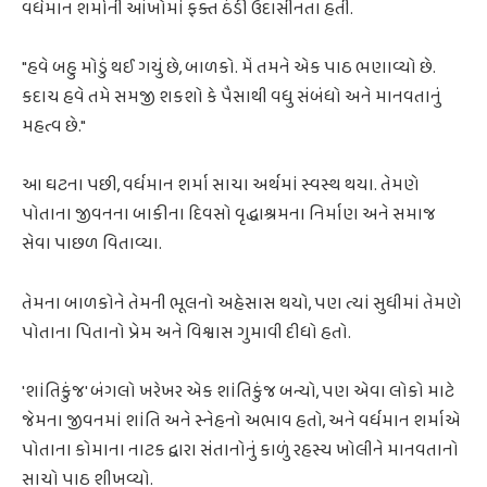
વર્ધમાન શર્માની આંખોમાં ફક્ત ઠંડી ઉદાસીનતા હતી.
"હવે બહુ મોડું થઈ ગયું છે, બાળકો. મેં તમને એક પાઠ ભણાવ્યો છે.
કદાચ હવે તમે સમજી શકશો કે પૈસાથી વધુ સંબંધો અને માનવતાનું
મહત્વ છે."
આ ઘટના પછી, વર્ધમાન શર્મા સાચા અર્થમાં સ્વસ્થ થયા. તેમણે
પોતાના જીવનના બાકીના દિવસો વૃદ્ધાશ્રમના નિર્માણ અને સમાજ
સેવા પાછળ વિતાવ્યા.
તેમના બાળકોને તેમની ભૂલનો અહેસાસ થયો, પણ ત્યાં સુધીમાં તેમણે
પોતાના પિતાનો પ્રેમ અને વિશ્વાસ ગુમાવી દીધો હતો.
'શાંતિકુંજ' બંગલો ખરેખર એક શાંતિકુંજ બન્યો, પણ એવા લોકો માટે
જેમના જીવનમાં શાંતિ અને સ્નેહનો અભાવ હતો, અને વર્ધમાન શર્માએ
પોતાના કોમાના નાટક દ્વારા સંતાનોનું કાળું રહસ્ય ખોલીને માનવતાનો
સાચો પાઠ શીખવ્યો.