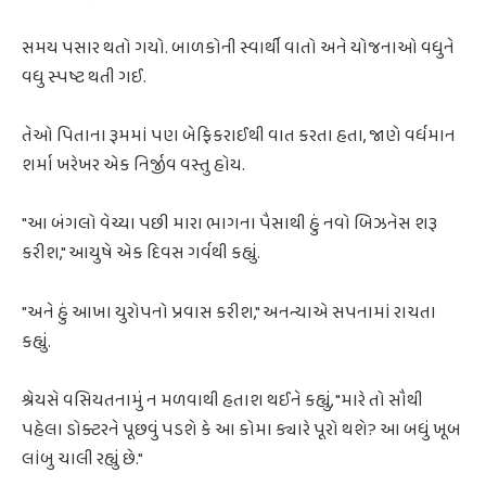
સમય પસાર થતો ગયો. બાળકોની સ્વાર્થી વાતો અને યોજનાઓ વધુને
વધુ સ્પષ્ટ થતી ગઈ.
તેઓ પિતાના રૂમમાં પણ બેફિકરાઈથી વાત કરતા હતા, જાણે વર્ધમાન
શર્મા ખરેખર એક નિર્જીવ વસ્તુ હોય.
"આ બંગલો વેચ્યા પછી મારા ભાગના પૈસાથી હું નવો બિઝનેસ શરૂ
કરીશ," આયુષે એક દિવસ ગર્વથી કહ્યું.
"અને હું આખા યુરોપનો પ્રવાસ કરીશ," અનન્યાએ સપનામાં રાચતા
કહ્યું.
શ્રેયસે વસિયતનામું ન મળવાથી હતાશ થઈને કહ્યું, "મારે તો સૌથી
પહેલા ડોક્ટરને પૂછવું પડશે કે આ કોમા ક્યારે પૂરો થશે? આ બધું ખૂબ
લાંબુ ચાલી રહ્યું છે."