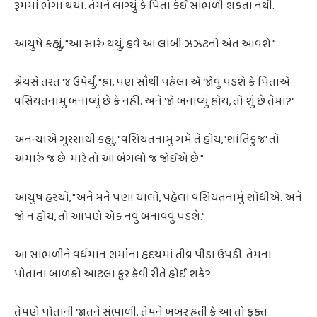
રૂમમાં ભેગા થયા. તેમને લાગ્યું કે પિતા કંઈ સાંભળી શકતા નથી.
આયુષે કહ્યું, "આ સારું થયું, હવે આ લાંબી ઝંઝટનો અંત આવશે."
શ્રેયસે તરત જ ઉમેર્યું, "હા, પણ સૌથી પહેલા એ જોવું પડશે કે પિતાએ
વસિયતનામું બનાવ્યું છે કે નહીં. અને જો બનાવ્યું હોય, તો શું છે તેમાં?"
અનન્યાએ ગુસ્સાથી કહ્યું, "વસિયતનામું ગમે તે હોય, 'શાંતિકુંજ' તો
અમારું જ છે. મારે તો આ બંગલો જ જોઈએ છે."
આયુષ હસ્યો, "અને મને પણ! ચાલો, પહેલા વસિયતનામું શોધીએ. અને
જો ન હોય, તો આપણે એક નવું બનાવવું પડશે."
આ સાંભળીને વર્ધમાન શર્માના હૃદયમાં તીવ્ર પીડા ઉપડી. તેમના
પોતાના બાળકો આટલા ક્રૂર કેવી રીતે હોઈ શકે?
તેમણે પોતાની જાતને સંભાળી. તેમને ખબર હતી કે આ તો ફક્ત