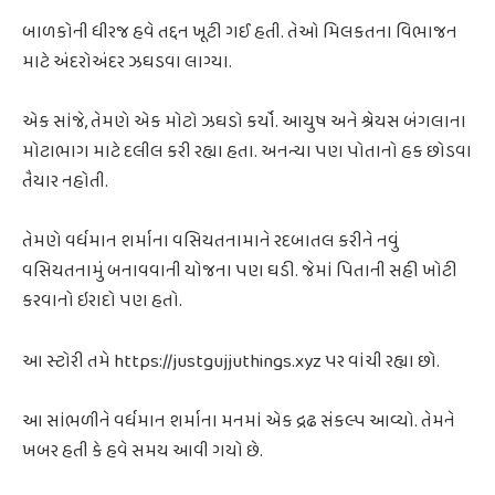
બાળકોની ધીરજ હવે તદ્દન ખૂટી ગઈ હતી. તેઓ મિલકતના વિભાજન
માટે અંદરોઅંદર ઝઘડવા લાગ્યા.
એક સાંજે, તેમણે એક મોટો ઝઘડો કર્યો. આયુષ અને શ્રેયસ બંગલાના
મોટાભાગ માટે દલીલ કરી રહ્યા હતા. અનન્યા પણ પોતાનો હક છોડવા
તૈયાર નહોતી.
તેમણે વર્ધમાન શર્માના વસિયતનામાને રદબાતલ કરીને નવું
વસિયતનામું બનાવવાની યોજના પણ ઘડી. જેમાં પિતાની સહી ખોટી
કરવાનો ઇરાદો પણ હતો.
આ સ્ટોરી તમે https://justgujjuthings.xyz પર વાંચી રહ્યા છો.
આ સાંભળીને વર્ધમાન શર્માના મનમાં એક દ્રઢ સંકલ્પ આવ્યો. તેમને
ખબર હતી કે હવે સમય આવી ગયો છે.