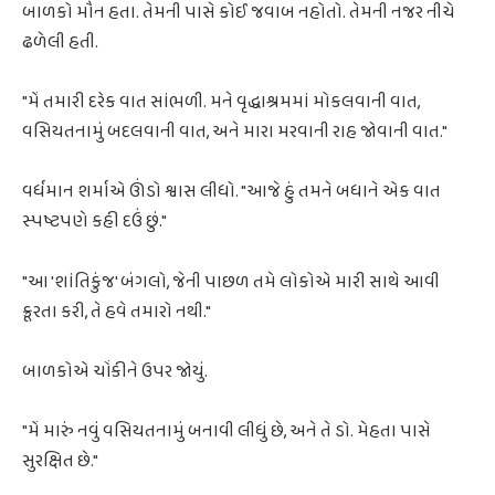
બાળકો મૌન હતા. તેમની પાસે કોઈ જવાબ નહોતો. તેમની નજર નીચે
ઢળેલી હતી.
"મેં તમારી દરેક વાત સાંભળી. મને વૃદ્ધાશ્રમમાં મોકલવાની વાત,
વસિયતનામું બદલવાની વાત, અને મારા મરવાની રાહ જોવાની વાત."
વર્ધમાન શર્માએ ઊંડો શ્વાસ લીધો. "આજે હું તમને બધાને એક વાત
સ્પષ્ટપણે કહી દઉં છું."
"આ 'શાંતિકુંજ' બંગલો, જેની પાછળ તમે લોકોએ મારી સાથે આવી
ક્રૂરતા કરી, તે હવે તમારો નથી."
બાળકોએ ચોંકીને ઉપર જોયું.
"મેં મારું નવું વસિયતનામું બનાવી લીધું છે, અને તે ડો. મેહતા પાસે
સુરક્ષિત છે."