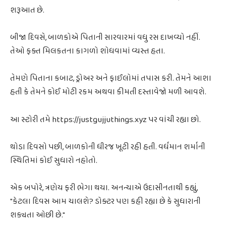
શરૂઆત છે.
બીજા દિવસે, બાળકોએ પિતાની સારવારમાં વધુ રસ દાખવ્યો નહીં.
તેઓ ફક્ત મિલકતના કાગળો શોધવામાં વ્યસ્ત હતા.
તેમણે પિતાના કબાટ, ડ્રોઅર અને ફાઈલોમાં તપાસ કરી. તેમને આશા
હતી કે તેમને કોઈ મોટી રકમ અથવા કીમતી દસ્તાવેજો મળી આવશે.
આ સ્ટોરી તમે https://justgujjuthings.xyz પર વાંચી રહ્યા છો.
થોડા દિવસો પછી, બાળકોની ધીરજ ખૂટી રહી હતી. વર્ધમાન શર્માની
સ્થિતિમાં કોઈ સુધારો નહોતો.
એક બપોરે, ત્રણેય ફરી ભેગા થયા. અનન્યાએ ઉદાસીનતાથી કહ્યું,
"કેટલા દિવસ આમ ચાલશે? ડોક્ટર પણ કહી રહ્યા છે કે સુધારાની
શક્યતા ઓછી છે."