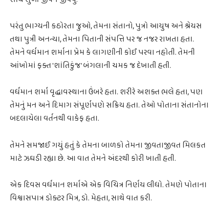
પરંતુ ભાગ્યની કઠોરતા જુઓ, તેમના સંતાનો, પુત્રો આયુષ અને શ્રેયસ
તથા પુત્રી અનન્યા, તેમના પિતાની સંપત્તિ પર જ નજર રાખતા હતા.
તેમને વર્ધમાન શર્માના પ્રેમ કે લાગણીની કોઈ પરવા નહોતી. તેમની
આંખોમાં ફક્ત 'શાંતિકુંજ' બંગલાની ચમક જ દેખાતી હતી.
વર્ધમાન શર્મા વૃદ્ધાવસ્થાના ઉંબરે હતા. શરીરે અશક્ત ભલે હતા, પણ
તેમનું મન અને દિમાગ સંપૂર્ણપણે સક્રિય હતા. તેઓ પોતાના સંતાનોના
બદલાયેલા વર્તનથી વાકેફ હતા.
તેમને સમજાઈ ગયું હતું કે તેમના બાળકો તેમના જીવતાજીવત મિલકત
માટે ઝઘડી રહ્યા છે. આ વાત તેમને અંદરથી કોરી ખાતી હતી.
એક દિવસ વર્ધમાન શર્માએ એક વિચિત્ર નિર્ણય લીધો. તેમણે પોતાના
વિશ્વાસપાત્ર ડોક્ટર મિત્ર, ડો. મેહતા, સાથે વાત કરી.