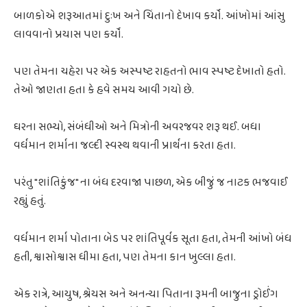
બાળકોએ શરૂઆતમાં દુઃખ અને ચિંતાનો દેખાવ કર્યો. આંખોમાં આંસુ
લાવવાનો પ્રયાસ પણ કર્યો.
પણ તેમના ચહેરા પર એક અસ્પષ્ટ રાહતનો ભાવ સ્પષ્ટ દેખાતો હતો.
તેઓ જાણતા હતા કે હવે સમય આવી ગયો છે.
ઘરના સભ્યો, સંબંધીઓ અને મિત્રોની અવરજવર શરૂ થઈ. બધા
વર્ધમાન શર્માના જલ્દી સ્વસ્થ થવાની પ્રાર્થના કરતા હતા.
પરંતુ "શાંતિકુંજ" ના બંધ દરવાજા પાછળ, એક બીજું જ નાટક ભજવાઈ
રહ્યું હતું.
વર્ધમાન શર્મા પોતાના બેડ પર શાંતિપૂર્વક સૂતા હતા, તેમની આંખો બંધ
હતી, શ્વાસોશ્વાસ ધીમા હતા, પણ તેમના કાન ખુલ્લા હતા.
એક રાત્રે, આયુષ, શ્રેયસ અને અનન્યા પિતાના રૂમની બાજુના ડ્રોઈંગ