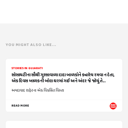
YOU MIGHT ALSO LIKE...
STORIES IN GUJARATI
સોસાયટીના સૌથી ગુસ્સાવાળા દાદા બાળકોને ક્યારેય રમવા ન દેતા,
એક દિવસ બાળકની બોલ ઘરમાં ગઈ અને અંદર જે જોયું તે...
અમદાવાદ શહેરના એક વિકસિત વિસ્તા
READ MORE