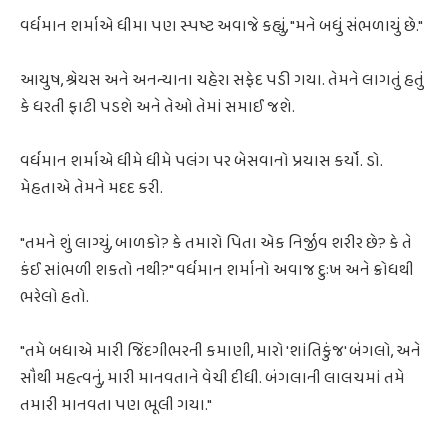
વર્ધમાન શર્માએ ધીમા પણ સ્પષ્ટ અવાજે કહ્યું, "મને બધું સંભળાયું છે."
આયુષ, શ્રેયસ અને અનન્યાના ચહેરા સફેદ પડી ગયા. તેમને લાગતું હતું
કે ધરતી ફાટી પડશે અને તેઓ તેમાં સમાઈ જશે.
વર્ધમાન શર્માએ ધીમે ધીમે પલંગ પર બેસવાનો પ્રયાસ કર્યો. ડો.
મેહતાએ તેમને મદદ કરી.
"તમને શું લાગ્યું, બાળકો? કે તમારો પિતા એક નિર્જીવ શરીર છે? કે તે
કંઈ સાંભળી શકતો નથી?" વર્ધમાન શર્માનો અવાજ દુઃખ અને ક્રોધથી
ભરેલો હતો.
"તમે બધાએ મારી જિંદગીભરની કમાણી, મારો 'શાંતિકુંજ' બંગલો, અને
સૌથી મહત્વનું, મારી માનવતાને વેચી દીધી. બંગલાની લાલચમાં તમે
તમારી માનવતા પણ ભૂલી ગયા."