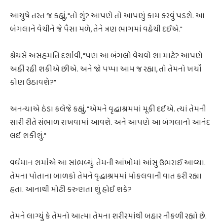
આયુષે તરત જ કહ્યું, "તો શું? આપણે તો આપણું કામ કરવું પડશે. આ
બંગલાને વેચીને જે પૈસા મળે, તેને ત્રણ ભાગમાં વહેંચી દઈએ."
શ્રેયસે અસહમતિ દર્શાવી, "પણ આ બંગલો વેચવો શા માટે? આપણે
અહીં રહી શકીએ છીએ. અને જો પપ્પા આમ જ રહ્યા, તો તેમનો ખર્ચો
કોણ ઉઠાવશે?"
અનન્યાએ ઠંડા કલેજે કહ્યું, "એમને વૃદ્ધાશ્રમમાં મૂકી દઈએ. ત્યાં તેમની
સારી રીતે સંભાળ રાખવામાં આવશે. અને આપણે આ બંગલાનો આનંદ
લઈ શકીશું."
વર્ધમાન શર્માએ આ સાંભળ્યું. તેમની આંખોમાં આંસુ ઉભરાઈ આવ્યા.
તેમના પોતાના બાળકો તેમને વૃદ્ધાશ્રમમાં મોકલવાની વાત કરી રહ્યા
હતા. આનાથી મોટી કરુણતા શું હોઈ શકે?
તેમને લાગ્યું કે તેમનો આત્મા તેમના શરીરમાંથી બહાર નીકળી રહ્યો છે.