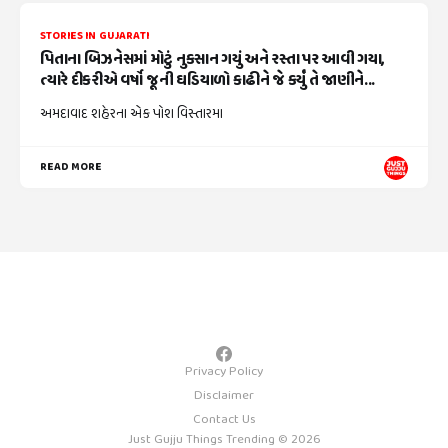
STORIES IN GUJARATI
પિતાના બિઝનેસમાં મોટું નુકસાન ગયું અને રસ્તા પર આવી ગયા,
ત્યારે દીકરીએ વર્ષો જૂની ઘડિયાળો કાઢીને જે કર્યું તે જાણીને...
અમદાવાદ શહેરના એક પોશ વિસ્તારમા
READ MORE
Privacy Policy
Disclaimer
Contact Us
Just Gujju Things Trending © 2026