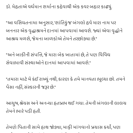
ડો. મેહતાએ વર્ધમાન શર્માના કહેવાથી એક કવર બહાર કાઢ્યું.
"આ વસિયતનામા અનુસાર, 'શાંતિકુંજ' બંગલો હવે મારા નામ પર
બનનાર એક વૃદ્ધાશ્રમને દાનમાં આપવામાં આવશે. જ્યાં એવા વૃદ્ધોને
આશ્રય મળશે, જેમના બાળકોએ તેમને તરછોડ્યા છે."
"અને બાકીની સંપત્તિ, જે મારા બેંક ખાતામાં છે, તે પણ વિવિધ
સેવાભાવી સંસ્થાઓને દાનમાં આપવામાં આવશે."
"તમારા માટે મેં કંઈ રાખ્યું નથી, કારણ કે તમે માનવતા ભૂલ્યા છો. તમને
પૈસા નહીં, સંસ્કારની જરૂર છે."
આયુષ, શ્રેયસ અને અનન્યા હતપ્રભ થઈ ગયા. તેમની બંગલાની લાલચ
તેમને ભારે પડી હતી.
તેમણે પિતાની સામે હાથ જોડ્યા, માફી માંગવાનો પ્રયાસ કર્યો, પણ