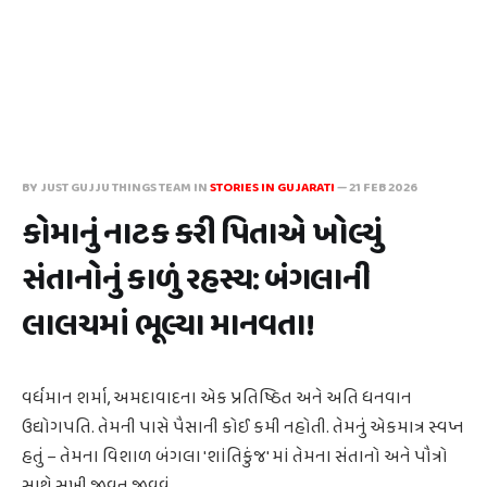
BY JUST GUJJU THINGS TEAM IN
STORIES IN GUJARATI
—
21 FEB 2026
કોમાનું નાટક કરી પિતાએ ખોલ્યું
સંતાનોનું કાળું રહસ્ય: બંગલાની
લાલચમાં ભૂલ્યા માનવતા!
વર્ધમાન શર્મા, અમદાવાદના એક પ્રતિષ્ઠિત અને અતિ ધનવાન
ઉદ્યોગપતિ. તેમની પાસે પૈસાની કોઈ કમી નહોતી. તેમનું એકમાત્ર સ્વપ્ન
હતું – તેમના વિશાળ બંગલા 'શાંતિકુંજ' માં તેમના સંતાનો અને પૌત્રો
સાથે સુખી જીવન જીવવું.