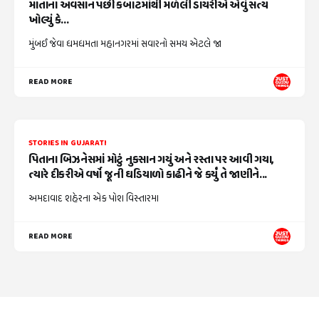
માતાના અવસાન પછી કબાટમાંથી મળેલી ડાયરીએ એવું સત્ય
ખોલ્યું કે...
મુંબઈ જેવા ધમધમતા મહાનગરમાં સવારનો સમય એટલે જા
READ MORE
STORIES IN GUJARATI
પિતાના બિઝનેસમાં મોટું નુકસાન ગયું અને રસ્તા પર આવી ગયા,
ત્યારે દીકરીએ વર્ષો જૂની ઘડિયાળો કાઢીને જે કર્યું તે જાણીને...
અમદાવાદ શહેરના એક પોશ વિસ્તારમા
READ MORE