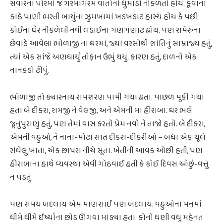
સવારના પોરમાં જ ગરમાગરમ વાતોનો ધુમાડો નીકળતો હોય. કૂવાના
કાંઠે પાણી ભરતી બાયુંના ઝુમખામાં ખડખડાટ હાસ્ય હોય કે પછી
કોઈના ઘેર નીકળેલી નવી લડાઈના ગણગણાટ હોય. પણ રામેરુંના
છેવાડે આવેલા ભોળાજી ના ઘરમાં, જ્યાં વરસોથી શાંતિનું સામ્રાજ્ય હતું,
ત્યાં એક સાંજે અણધાર્યું તોફાન ઉભું થયું. કારણ હતું, દાળનો એક
નાનકડો ટીપું.
ભોળાજી તો ક્યારનાય રામશરણ પામી ગયા હતા. પાછળ મૂકી ગયા
હતા બે દીકરા, રામજી ને વેલજી, અને એમની મા હીરાબા. ઘર ભલે
જૂનુંપુરાણું હતું, પણ તેમાં વાસ કરતો પ્રેમ નવો ને તાજો હતો. બે દીકરા,
એમની વહુઓ, ને નાના-મોટા સાત દીકરા-દીકરીઓ – બધા એક ચૂલે
રાંધેલું ખાતા, એક છાપરા નીચે સૂતા. ખેતીની આવક ઓછી હતી, પણ
હીરાબાના હાથે વ્યવસ્થા એવી ગોઠવાઈ હતી કે કોઈ દિવસ ઓછું-વત્તું
ન પડતું.
પણ સમય બદલાય એમ માણસાઈ પણ બદલાય. વહુઓના મનમાં
ધીમે ધીમે ઈર્ષ્યાના છોડ ઊગવા માંડ્યા હતા. કોનો ધણી વધુ મહેનત