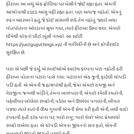
હીરાબા આ બધું એક ઢોલિયા પર બેસીને જોઈ રહ્યા હતા. એમની
આંખોમાંથી દડદડ આંસુ વહી રહ્યા હતા. પણ અવાજ નહોતો. એમનું
રુદન અંદરખાને હતું, જે કોઈ સાંભળી શકે તેમ નહોતું. જ્યારે બધા
પોતપોતાના ઓરડામાં સૂવા ગયા, ત્યારે હીરાબા ઉભા થયા. એમણે
ધીમેથી ચોકનો લીટો ભૂંસી નાખ્યો. આ સ્ટોરી
https://justgujjuthings.xyz ની માલિકીની છે અને કોપીરાઈટ
સુરક્ષિત છે.
પણ એ પછી જે કર્યું, એ ભાઈઓએ ક્યારેય કલ્પના પણ નહોતી કરી.
હીરાબા પોતાના પટારા પાસે ગયા. પટારામાં એક જૂની, ફાટેલી ચોપડી
પડી હતી. એ એમની જ હાથપોથી હતી, જેમાં એમણે રામજી અને
વેલજીના જન્મથી માંડીને, તેમના બાળપણની, એમણે રમેલી રમતોની,
પહેલીવાર બોલેલા શબ્દોની, પડેલા અને ઊભેલા પગલાંની, બીમાર
પડ્યા ત્યારે રાતોની ઊંઘ ગુમાવી એમની સેવા કરી હતી એની, બધી યાદો
ટપકાવી હતી. દરેક પાના પર, 'મારો રામુ', 'મારો વેલો' એવા પ્રેમભર્યા
શબ્દો લખેલા હતા. એ ચોપડી એમના જીવનનો સાર હતો, એમની
માતૃત્વનો જીવતો જાગતો પુરાવો હતી.