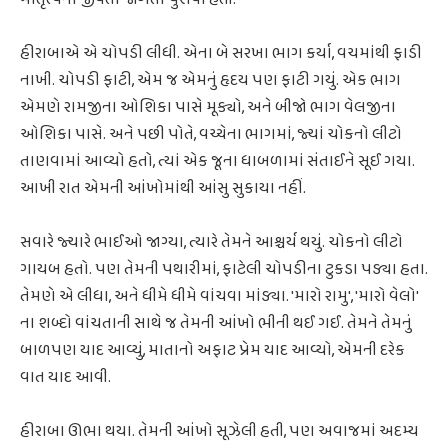
હીરાબાએ એ ચોપડી લીધી. એના બે સરખા ભાગ કર્યા, વચમાંથી ફાડી
નાખી. ચોપડી ફાટી, એમ જ એમનું હૃદય પણ ફાટી ગયું. એક ભાગ
એમણે રામજીના ઓશિકા પાસે મૂક્યો, અને બીજો ભાગ વેલજીના
ઓશિકા પાસે. અને પછી પોતે, વચ્ચેના ભાગમાં, જ્યાં ચોકનો લીટો
તાણવામાં આવ્યો હતો, ત્યાં એક જૂના ધાબળામાં સંતાઈને સૂઈ ગયા.
આખી રાત એમની આંખોમાંથી આંસુ સુકાયા નહીં.
સવારે જ્યારે ભાઈઓ જાગ્યા, ત્યારે તેમને આશ્ચર્ય થયું. ચોકનો લીટો
ગાયબ હતો. પણ તેમની પથારીમાં, ફાટેલી ચોપડીના ટુકડા પડ્યા હતા.
તેમણે એ લીધા, અને ધીમે ધીમે વાંચવા માંડ્યા. 'મારો રામુ', 'મારો વેલો'
ના શબ્દો વાંચતાની સાથે જ તેમની આંખો ભીની થઈ ગઈ. તેમને તેમનું
બાળપણ યાદ આવ્યું, માતાનો અફાટ પ્રેમ યાદ આવ્યો, એમની દરેક
વાત યાદ આવી.
હીરાબા ઊભા થયા. તેમની આંખો સૂઝેલી હતી, પણ અવાજમાં અદમ્ય