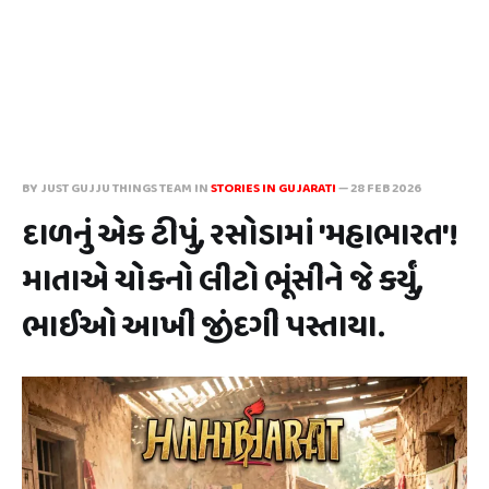
BY JUST GUJJU THINGS TEAM IN
STORIES IN GUJARATI
—
28 FEB 2026
દાળનું એક ટીપું, રસોડામાં 'મહાભારત'!
માતાએ ચોકનો લીટો ભૂંસીને જે કર્યું,
ભાઈઓ આખી જીંદગી પસ્તાયા.