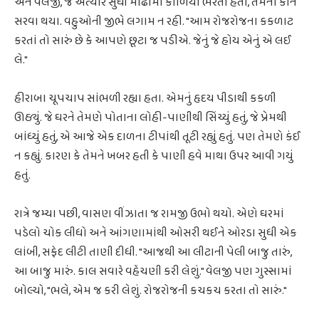
અને વેલજી, જે અત્યાર સુધી મોઢામાં કોળિયા ભરતા હતા, તેમના કાન
સરવા થયા. વહુઓની જીભે લગામ ન રહી. "આમ રોજરોજના કકળાટ
કરતાં તો સારું છે કે આપણે છૂટા જ પડીએ. જેનું જે હોય એનું એ લઈ
લે."
હીરાબા ચૂપચાપ સાંભળી રહ્યા હતા. એમનું હૃદય પીડાથી કકળી
ઊઠ્યું. જે ઘરને તેમણે પોતાના લોહી-પાણીથી સિંચ્યું હતું, જે પ્રેમથી
બાંધ્યું હતું, એ આજે એક દાળના ટીપાંથી તૂટી રહ્યું હતું. પણ તેમણે કંઈ
ન કહ્યું. કારણ કે તેમને ખબર હતી કે પાણી હવે માથા ઉપર આવી ગયું
હતું.
રાત્રે જમ્યા પછી, વાસણ વીંઝાતા જ રામજી ઉભો થયો. એણે ઘરમાં
પડેલો ચોક લીધો અને આંગણામાંથી ઓસરી થઈને ઓરડા સુધી એક
લાંબી, સફેદ લીટી તાણી દીધી. "આજથી આ લીટાની પેલી બાજુ તારું,
આ બાજુ મારું. કાલ સવારે વહેંચણી કરી લેશું." વેલજી પણ ગુસ્સામાં
બોલ્યો, "ભલે, એમ જ કરી લેશું. રોજરોજની કચકચ કરતા તો સારું."