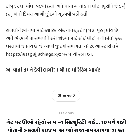
ટીપું કેટલો મોંઘો પડ્યો હતો, અને માતાએ ચોકનો લીટો ભૂંસીને જે કર્યું
હતું, એની કિંમત આખી જીંદગી ચૂકવવી પડી હતી.
સંબંધોને ભાંગવા માટે ક્યારેક એક નાનકડું ટીપું પણ પૂરતું હોય છે,
અને એ ભાંગેલા સંબંધોને ફરી જોડવા માટે કોઈ લીટો નથી હોતો, ફક્ત
પસ્તાવો જ હોય છે, જે આખી જીંદગી સળગતો રહે છે. આ સ્ટોરી તમે
https://justgujjuthings.xyz પર વાંચી રહ્યા છો.
આ વાર્તા તમને કેવી લાગી? 1 થી 10 માં રેટિંગ આપો!
Share
PREVIOUS
ગેટ પર ઊભો રહેતો સામાન્ય સિક્યુરિટી ગાર્ડ... 10 વર્ષ પછી
પોતાની લક્ઝરી SUV માં આવ્યો રાજીનામું આપવા! શું હતું