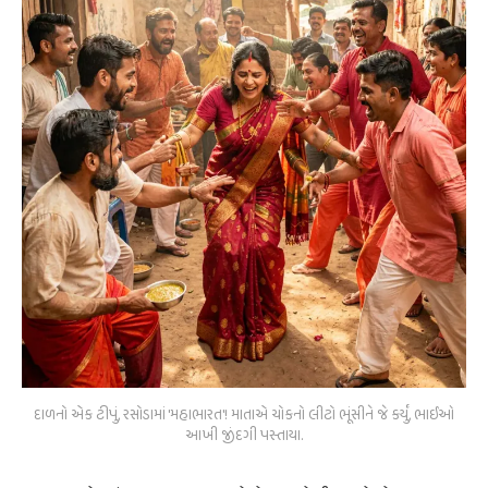
દાળનો એક ટીપું, રસોડામાં 'મહાભારત'! માતાએ ચોકનો લીટો ભૂંસીને જે કર્યું, ભાઈઓ
આખી જીંદગી પસ્તાયા.