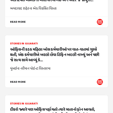
એક દિવસ બાળકની બોલ ઘરમાં ગઈ અને અંદર જે જોયું તે...
અમદાવાદ શહેરના એક વિકસિત વિસ્તા
READ MORE
STORIES IN GUJARATI
ઓફિસની કડક મહિલા બોસ કર્મચારીઓ પર વાત-વાતમાં ગુસ્સે
થતી, એક કર્મચારીએ બદલો લેવા ટિફિન બદલી નાખ્યું અને પછી
જે સત્ય સામે આવ્યું કે...
મુંબઈના નરીમાન પોઇન્ટ વિસ્તારમા
READ MORE
STORIES IN GUJARATI
દીકરો જ્યારે પણ ઓફિસ પહોંચતો ત્યારે માતાનો ફોન આવતો,