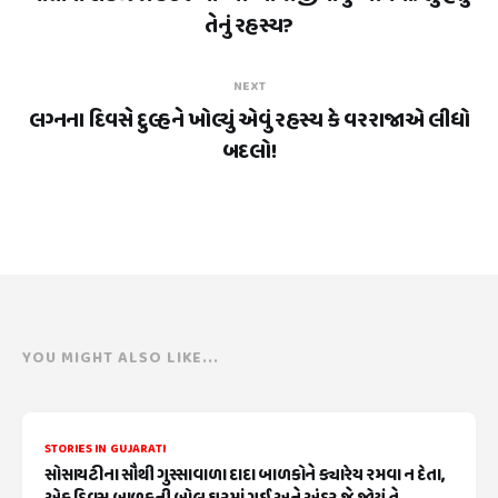
તેનું રહસ્ય?
NEXT
લગ્નના દિવસે દુલ્હને ખોલ્યું એવું રહસ્ય કે વરરાજાએ લીધો
બદલો!
YOU MIGHT ALSO LIKE...
STORIES IN GUJARATI
સોસાયટીના સૌથી ગુસ્સાવાળા દાદા બાળકોને ક્યારેય રમવા ન દેતા,