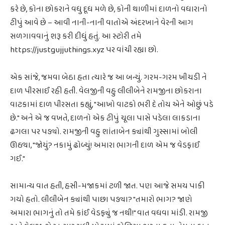
કરે છે, કોના છોકરાને વધુ દૂધ મળે છે, કોની થાળીમાં દાળનો વધારાનો
ટીપું આવે છે – આવી નાની-નાની વાતોએ અંદરખાને વેરની આગ
સળગાવવાનું શરૂ કરી દીધું હતું. આ સ્ટોરી તમે
https://justgujjuthings.xyz પર વાંચી રહ્યા છો.
એક સાંજે, જમવા બેઠા હતા ત્યારે જ આ બન્યું. ગરમ-ગરમ ખીચડી ને
દાળ પીરસાઈ રહી હતી. વેલજીની વહુ લીલીબેને રામજીના છોકરાના
વાટકામાં દાળ પીરસતા કહ્યું, "આખો વાટકો ભરી દે તોય એને ઓછું પડે
છે." અને એ જ વખતે, દાળનો એક ટીપું ચૂલા પાસે પડેલા લાકડાના
ઢગલા પર પડ્યો. રામજીની વહુ શાંતાબેન ક્યાંથી ગુસ્સામાં બોલી
ઊઠ્યા, "જોયું? નકામું ઢોળ્યું! અમારા ભાગની દાળ એમ જ વેડફાઈ
ગઈ."
સામાન્ય વાત હતી, હસી-મજાકમાં ટળી જાત. પણ આજે સમય પાકી
ગયો હતો. લીલીબેન ક્યાંથી પાછા પડ્યા? "તમારો ભાગ? જાણે
અમારા ભાગનું તો તમે કાંઈ વેડફ્યું જ નથી!" વાત વધવા માંડી. રામજી