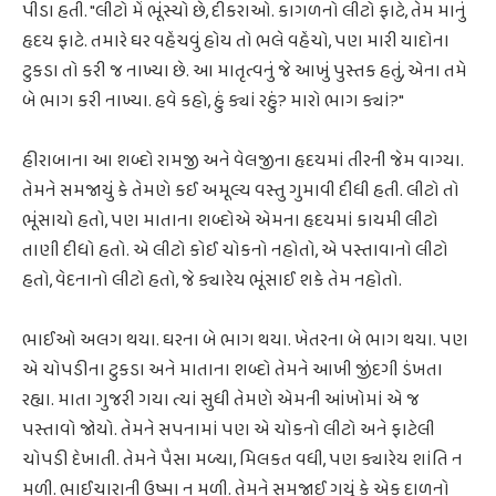
પીડા હતી. "લીટો મેં ભૂંસ્યો છે, દીકરાઓ. કાગળનો લીટો ફાટે, તેમ માનું
હૃદય ફાટે. તમારે ઘર વહેંચવું હોય તો ભલે વહેંચો, પણ મારી યાદોના
ટુકડા તો કરી જ નાખ્યા છે. આ માતૃત્વનું જે આખું પુસ્તક હતું, એના તમે
બે ભાગ કરી નાખ્યા. હવે કહો, હું ક્યાં રહું? મારો ભાગ ક્યાં?"
હીરાબાના આ શબ્દો રામજી અને વેલજીના હૃદયમાં તીરની જેમ વાગ્યા.
તેમને સમજાયું કે તેમણે કઈ અમૂલ્ય વસ્તુ ગુમાવી દીધી હતી. લીટો તો
ભૂંસાયો હતો, પણ માતાના શબ્દોએ એમના હૃદયમાં કાયમી લીટો
તાણી દીધો હતો. એ લીટો કોઈ ચોકનો નહોતો, એ પસ્તાવાનો લીટો
હતો, વેદનાનો લીટો હતો, જે ક્યારેય ભૂંસાઈ શકે તેમ નહોતો.
ભાઈઓ અલગ થયા. ઘરના બે ભાગ થયા. ખેતરના બે ભાગ થયા. પણ
એ ચોપડીના ટુકડા અને માતાના શબ્દો તેમને આખી જીંદગી ડંખતા
રહ્યા. માતા ગુજરી ગયા ત્યાં સુધી તેમણે એમની આંખોમાં એ જ
પસ્તાવો જોયો. તેમને સપનામાં પણ એ ચોકનો લીટો અને ફાટેલી
ચોપડી દેખાતી. તેમને પૈસા મળ્યા, મિલકત વધી, પણ ક્યારેય શાંતિ ન
મળી. ભાઈચારાની ઉષ્મા ન મળી. તેમને સમજાઈ ગયું કે એક દાળનો