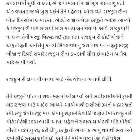
કપડા વર્ષો સુધી ચાલતા, એ જ ગામડાનો રાજા ખૂબ જ દયાળુ હતો.
એક વખત રાજાએ ખુશ થઈને તેને મહેલમાં બોલાવ્યો. રાજકુમારીના
થોડા દિવસોમાં લગ્ન હતા. એટલે રાજાએ પેલા દરજીને આદેશ આપ્યો
કે રાજકુમારી માટે સારામાં સારા કપડા બનાવવામાં આવે. રાજકુમારી
ના લગ્ન તેની મરજી વિરુદ્ધ થઈ રહ્યા હતા. રાજકુમારી કોઈ બીજાને
ચાહતી હતી. અને તેનું કપડાં સિવડાવવાનું જરા પણ મન ન હતું. દરજી
બીજા જ દિવસે સવારે રાજકુમારીના કપડાની સીલાઈ માટે માપ લેવા
માટે આવી ગયો.
રાજકુમારી લગ્ન થી બચવા માટે એક યોજના બનાવી લીધી.
તેને દરજીને પોતાના શયનકક્ષમાં બોલાવ્યો અને બધી દાસીઓને રૂમની
બહાર જવા માટે આદેશ આપ્યો. આથી બધી દાસીઓ રૂમની બહાર જતી
રહી. હજુ જેવો દરજી માપ લેવાનું શરૂ કરે કે થોડી જ ક્ષણોમાં રાજકુમારી
મોટે મોટેથી રડવા લાગી. આખા મહેલ ને સંભળાય એટલી મોટે મોટેથી
ચીસો પાડવાનું શરૂ કરી દીધું. દરજી તો અચાનક આવું થવાથી ભય અને
ડરને લીધે સ્તબ્ધ થઈ ગયો. અને તેને કંઈ સમજમાં આવે તે પહેલા