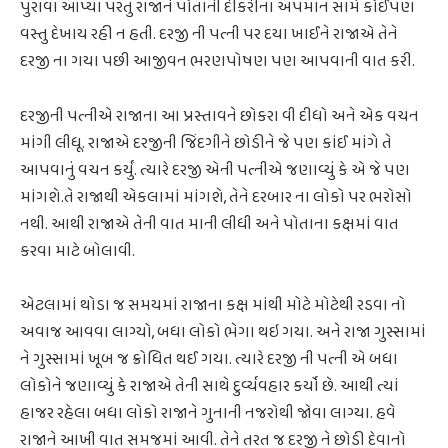
પુરાવા આપ્યા પરંતુ રાજાને પોતાની દીકરીના અપમાન સામે કોઈપણ
વસ્તુ દેખાય રહી ન હતી. દરજી ની પત્ની પર દયા ખાઈને રાજાએ તેને
દરજી ના ગયા પછી આજીવન ભરણપોષણ પણ આપવાની વાત કરી.
દરજીની પત્નીએ રાજાના આ પ્રસ્તાવને છોકરા વી દીધો અને એક વચન
માંગી લીધૂ. રાજાએ દરજીની જિંદગીને છોડીને જે પણ કાંઈ માંગે તે
આપવાનું વચન કર્યું. ત્યારે દરજી એની પત્નીએ જણાવ્યું કે એ જે પણ
માંગશે.તે રાજાથી એકલામાં માંગશે, તેને દરબાર ના લોકો પર ભરોસો
નથી. આથી રાજાએ તેની વાત માની લીધી અને પોતાના કક્ષમાં વાત
કરવા માટે બોલાવી.
એટલામાં થોડા જ સમયમાં રાજાના કક્ષ માંથી મોટે મોટેથી રડવા નો
અવાજ આવવા લાગ્યો, બધા લોકો ભેગા થઇ ગયા. અને રાજા ગુસ્સામાં
ને ગુસ્સામાં ખૂબ જ ક્રોધિત થઈ ગયા. ત્યારે દરજી ની પત્ની એ બધા
લોકોને જણાવ્યું કે રાજાએ તેની સાથે દુર્વ્યવહાર કર્યો છે. આથી ત્યાં
હાજર રહેલા બધા લોકો રાજાને ગુનાની નજરોથી જોવા લાગ્યા. હવે
રાજાને આખી વાત સમજમાં આવી. તેને તરત જ દરજી ને છોડી દેવાનો