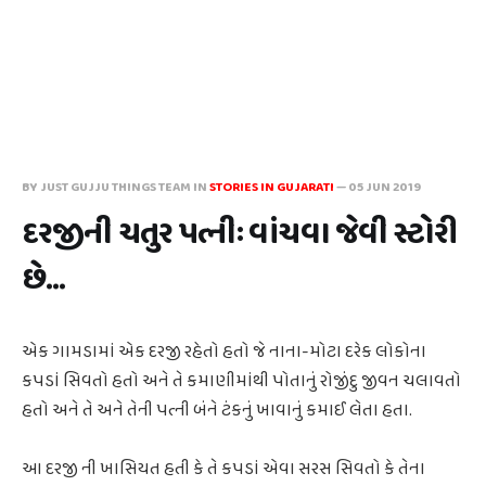
BY JUST GUJJU THINGS TEAM IN
STORIES IN GUJARATI
—
05 JUN 2019
દરજીની ચતુર પત્નીઃ વાંચવા જેવી સ્ટોરી
છે...
એક ગામડામાં એક દરજી રહેતો હતો જે નાના-મોટા દરેક લોકોના
કપડાં સિવતો હતો અને તે કમાણીમાંથી પોતાનું રોજીંદુ જીવન ચલાવતો
હતો અને તે અને તેની પત્ની બંને ટંકનું ખાવાનું કમાઈ લેતા હતા.
આ દરજી ની ખાસિયત હતી કે તે કપડાં એવા સરસ સિવતો કે તેના