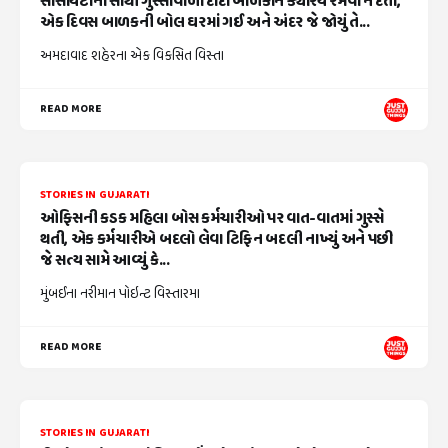
સોસાયટીના સૌથી ગુસ્સાવાળા દાદા બાળકોને ક્યારેય રમવા ન દેતા,
એક દિવસ બાળકની બોલ ઘરમાં ગઈ અને અંદર જે જોયું તે...
અમદાવાદ શહેરના એક વિકસિત વિસ્તા
READ MORE
STORIES IN GUJARATI
ઓફિસની કડક મહિલા બોસ કર્મચારીઓ પર વાત-વાતમાં ગુસ્સે
થતી, એક કર્મચારીએ બદલો લેવા ટિફિન બદલી નાખ્યું અને પછી
જે સત્ય સામે આવ્યું કે...
મુંબઈના નરીમાન પોઇન્ટ વિસ્તારમા
READ MORE
STORIES IN GUJARATI