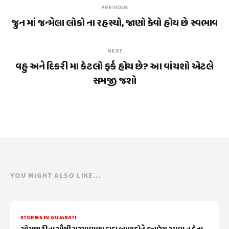
PREVIOUS
જુન માં જન્મેલા લોકો ના રહસ્યો, જાણો કેવો હોય છે સ્વભાવ
NEXT
વહુ અને દિકરી મા કેટલો ફર્ક હોય છે? આ વાંચશો એટલે
સમજી જશો
YOU MIGHT ALSO LIKE...
STORIES IN GUJARATI