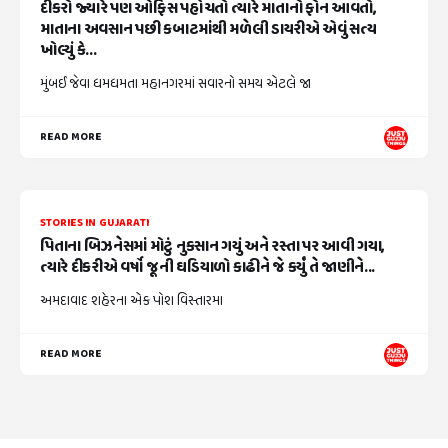
દીકરો જ્યારે પણ ઓફિસ પહોંચતો ત્યારે માતાનો ફોન આવતો,
માતાના અવસાન પછી કબાટમાંથી મળેલી ડાયરીએ એવું સત્ય
ખોલ્યું કે...
મુંબઈ જેવા ધમધમતા મહાનગરમાં સવારનો સમય એટલે જા
READ MORE
STORIES IN GUJARATI
પિતાના બિઝનેસમાં મોટું નુકસાન ગયું અને રસ્તા પર આવી ગયા,
ત્યારે દીકરીએ વર્ષો જૂની ઘડિયાળો કાઢીને જે કર્યું તે જાણીને...
અમદાવાદ શહેરના એક પોશ વિસ્તારમા
READ MORE