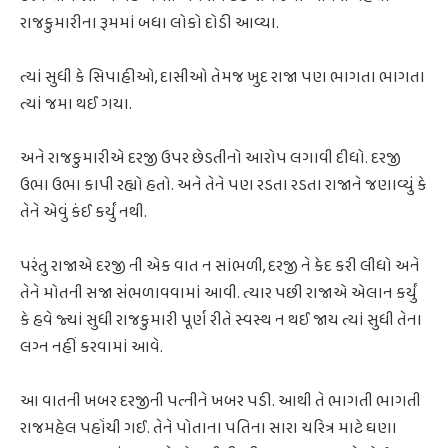
રાજકુમારીના રૂમમાં બધા લોકો દોડી આવ્યા.
ત્યાં સુધી કે સિપાહીઓ, દાસીઓ તેમજ ખુદ રાજા પણ ભાગતા ભાગતા
ત્યાં જમા થઈ ગયા.
અને રાજકુમારીએ દરજી ઉપર છેડતીનો આરોપ લગાવી દીધો. દરજી
ઉભા ઉભા કાપી રહ્યો હતો. અને તેને પણ રડતા રડતા રાજાને જણાવ્યું કે
તેને એવું કંઈ કર્યું નથી.
પરંતુ રાજાએ દરજી ની એક વાત ન સાંભળી, દરજી ને કેદ કરી લીધો અને
તેને મોતની સજા સંભળાવવામાં આવી. ત્યાર પછી રાજાએ એલાન કર્યું
કે હવે જ્યાં સુધી રાજકુમારી પૂર્ણ રીતે સ્વસ્થ ન થઈ જાય ત્યાં સુધી તેના
લગ્ન નહીં કરવામાં આવે.
આ વાતની ખબર દરજીની પત્નીને ખબર પડી. આથી તે ભાગતી ભાગતી
રાજમહેલ પહોંચી ગઈ. તેને પોતાના પતિના સારા ચરિત્ર માટે ઘણા