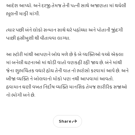
આદેશ આપ્યો. અને દરજી તેમજ તેની પત્ની સાથે અજાણતા માં થયેલી
ભૂલની માફી માંગી.
ત્યાર પછી બંને લોકો સન્માન સાથે ઘરે પહોંચ્યા અને પોતાની જીંદગી
પાછી હસીખુશી થી વીતાવવા લાગ્યા.
આ સ્ટોરી માંથી આપણને બોધ મળે છે કે બે વ્યક્તિઓ વચ્ચે એકલા
માં બનેલી ઘટનાઓ માં થોડી વાતો વણકહી રહી જાય છે. બંને માંથી
જેના શુભચિંતક વધારે હોય તેની વાત નો ભરોસો કરવામાં આવે છે. અને
બીજા વ્યક્તિ ને બોલવાનો મોકો પણ નથી આપવામાં આવતો.
હવામાન ઘણી વખત નિર્દોષ વ્યક્તિ માનસિક તેમજ શારીરિક સજાઓ
નો ભોગી બને છે.
Share