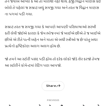
તેને જવાબ આપ્યો કે આ તો મારાથી નહીં થાય. હજી વિદ્વાન માણસ કંઈ
બોલે તે પહેલાં જ સમ્રાટ બધું સમજી ગયા અને તરત જ વિદ્વાન માણસ
ના પગમાં પડી ગયા.
સમ્રાટ તરત જ સમજી ગયા કે આપણે આપણી પરિભાષાઓ સરખી
કરી લેવી જોઇએ કારણ કે જેમ ભોજનમાં જે ખાઈએ છીએ તે જ ખાઈએ
છીએ એ રીતે પત્ની બહેન અને માતા એ બધી સ્ત્રીઓ જ છે પરંતુ બધા
પ્રત્યેનો દ્રષ્ટિકોણ અલગ અલગ હોય છે.
જો તમને આ સ્ટોરી પસંદ પડી હોય તો દરેક લોકો જોડે શેર કરજો તેમજ
આ સ્ટોરીને કોમેન્ટમાં રેટિંગ પણ આપજો.
Share
PREVIOUS