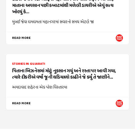
માતાના અવસાન પછી કબાટમાંથી મળેલી ડાયરીએ એવું સત્ય
ખોલ્યું કે...
મુંબઈ જેવા ધમધમતા મહાનગરમાં સવારનો સમય એટલે જા
READ MORE
STORIES IN GUJARATI
પિતાના બિઝનેસમાં મોટું નુકસાન ગયું અને રસ્તા પર આવી ગયા,
ત્યારે દીકરીએ વર્ષો જૂની ઘડિયાળો કાઢીને જે કર્યું તે જાણીને...
અમદાવાદ શહેરના એક પોશ વિસ્તારમા
READ MORE