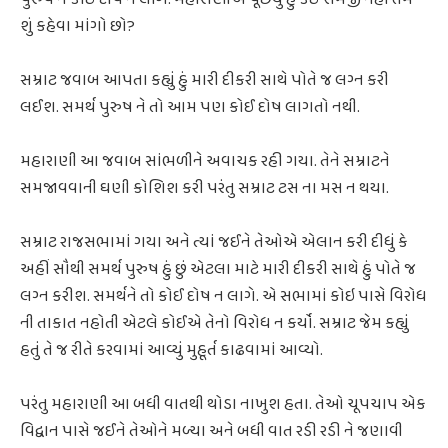
શું કહેવા માંગો છો?
સમ્રાટ જવાબ આપતા કહ્યું હું મારી દીકરી સાથે પોતે જ લગ્ન કરી
લઈશ. સમર્થ પુરુષ ને તો આમ પણ કોઈ દોષ લાગતો નથી.
મહારાણી આ જવાબ સાંભળીને અવાચક રહી ગયા. તેને સમ્રાટને
સમજાવવાની ઘણી કોશિશ કરી પરંતુ સમ્રાટ ટસ ના મસ ન થયા.
સમ્રાટ રાજસભામાં ગયા અને ત્યાં જઈને તેઓએ એલાન કરી દીધું કે
અહીં સૌથી સમર્થ પુરુષ હું છું એટલા માટે મારી દીકરી સાથે હું પોતે જ
લગ્ન કરીશ. સમર્થને તો કોઈ દોષ ન લાગે. એ સભામાં કોઇ પાસે વિરોધ
ની તાકાત નહોતી એટલે કોઈએ તેનો વિરોધ ન કર્યો. સમ્રાટ જેમ કહ્યું
હતું તે જ રીતે કરવામાં આવ્યું મુહૂર્ત કાઢવામાં આવ્યો.
પરંતુ મહારાણી આ બધી વાતથી થોડા નાખુશ હતા. તેઓ ચૂપચાપ એક
વિદ્વાન પાસે જઈને તેઓને મળ્યા અને બધી વાત રડી રડી ને જણાવી