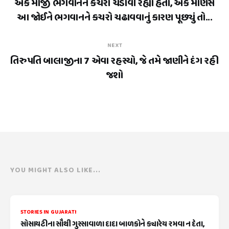
એક માજી ભગવાનને કચરો ચડાવી રહ્યા હતા, એક માણસે
આ જોઈને ભગવાનને કચરો ચઢાવવાનું કારણ પૂછ્યું તો...
NEXT
તિરુપતિ બાલાજીના 7 એવા રહસ્યો, જે તમે જાણીને દંગ રહી
જશો
YOU MIGHT ALSO LIKE...
STORIES IN GUJARATI
સોસાયટીના સૌથી ગુસ્સાવાળા દાદા બાળકોને ક્યારેય રમવા ન દેતા,