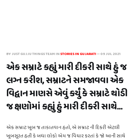
BY JUST GUJJU THINGS TEAM IN
STORIES IN GUJARATI
—
09 JUL 2021
એક સમ્રાટે કહ્યું મારી દીકરી સાથે હું જ
લગ્ન કરીશ, સમ્રાટને સમજાવવા એક
વિદ્વાન માણસે એવું કર્યું કે સમ્રાટે થોડી
જ ક્ષણોમાં કહ્યું હું મારી દીકરી સાથે...
એક સમ્રાટ ખૂબ જ તાકાતવાન હતો, એ સમ્રાટ ની દિકરી એટલી
ખૂબસૂરત હતી કે બધા લોકો એમ જ વિચાર કરતાં કે જો આની સાથે