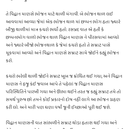
તે વિદ્વાન માણસે ભોજન માટે થાળી મંગાવી. બે ભોજન થાળ લઈ
આવવામાં આવ્યા જેમાં એક ભોજન થાળ માં છપ્પન ભોગ હતા જ્યારે
બીજી થાળીમાં માત્ર કચરો ભર્યો હતો. રસપ્રદ વાત એ હતી કે
છપ્પનભોગ વાળો ભોજન થાળ વિદ્વાન માણસ ને પીરસવામાં આવ્યો
અને જ્યારે બીજો ભોજનથાળ કે જેમાં કચરો હતો તે સમ્રાટ પાસે
મૂકવામાં આવ્યો અને વિદ્વાન માણસે સમ્રાટ સામે જોઈને કહ્યું ભોજન
કરો.
કચરો ભરેલી થાળી જોઈને સમ્રાટ ખૂબ જ ક્રોધિત થઈ ગયા, અને વિદ્વાન
માણસ ને હજુ કંઈ જવાબ આપે તે પહેલાં જ વિદ્વાન માણસ
પરિસ્થિતિને પારખી ગયા અને ઊભા થઈને તરત જ કહ્યું સમ્રાટ તમે તો
સમર્થ પુરુષ છો તમને કોઈ પ્રકારનો દોષ નહીં લાગે આ ભોજન ગ્રહણ
કરી લો. અને મારી પણ ઘણા વર્ષો જૂની ઈચ્છાઓ પૂરી થઈ જશે.
વિદ્વાન માણસની વાત સાંભળીને સમ્રાટ થોડા હતાશ થઈ ગયા અને