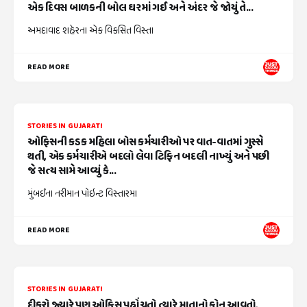
એક દિવસ બાળકની બોલ ઘરમાં ગઈ અને અંદર જે જોયું તે...
અમદાવાદ શહેરના એક વિકસિત વિસ્તા
READ MORE
STORIES IN GUJARATI
ઓફિસની કડક મહિલા બોસ કર્મચારીઓ પર વાત-વાતમાં ગુસ્સે
થતી, એક કર્મચારીએ બદલો લેવા ટિફિન બદલી નાખ્યું અને પછી
જે સત્ય સામે આવ્યું કે...
મુંબઈના નરીમાન પોઇન્ટ વિસ્તારમા
READ MORE
STORIES IN GUJARATI
દીકરો જ્યારે પણ ઓફિસ પહોંચતો ત્યારે માતાનો ફોન આવતો,