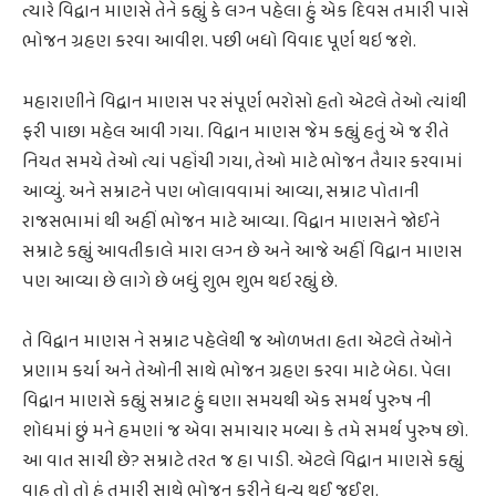
ત્યારે વિદ્વાન માણસે તેને કહ્યું કે લગ્ન પહેલા હું એક દિવસ તમારી પાસે
ભોજન ગ્રહણ કરવા આવીશ. પછી બધો વિવાદ પૂર્ણ થઇ જશે.
મહારાણીને વિદ્વાન માણસ પર સંપૂર્ણ ભરોસો હતો એટલે તેઓ ત્યાંથી
ફરી પાછા મહેલ આવી ગયા. વિદ્વાન માણસ જેમ કહ્યું હતું એ જ રીતે
નિયત સમયે તેઓ ત્યાં પહોંચી ગયા, તેઓ માટે ભોજન તૈયાર કરવામાં
આવ્યું. અને સમ્રાટને પણ બોલાવવામાં આવ્યા, સમ્રાટ પોતાની
રાજસભામાં થી અહીં ભોજન માટે આવ્યા. વિદ્વાન માણસને જોઈને
સમ્રાટે કહ્યું આવતીકાલે મારા લગ્ન છે અને આજે અહીં વિદ્વાન માણસ
પણ આવ્યા છે લાગે છે બધું શુભ શુભ થઇ રહ્યું છે.
તે વિદ્વાન માણસ ને સમ્રાટ પહેલેથી જ ઓળખતા હતા એટલે તેઓને
પ્રણામ કર્યા અને તેઓની સાથે ભોજન ગ્રહણ કરવા માટે બેઠા. પેલા
વિદ્વાન માણસે કહ્યું સમ્રાટ હું ઘણા સમયથી એક સમર્થ પુરુષ ની
શોધમાં છું મને હમણાં જ એવા સમાચાર મળ્યા કે તમે સમર્થ પુરુષ છો.
આ વાત સાચી છે? સમ્રાટે તરત જ હા પાડી. એટલે વિદ્વાન માણસે કહ્યું
વાહ તો તો હું તમારી સાથે ભોજન કરીને ધન્ય થઈ જઈશ.