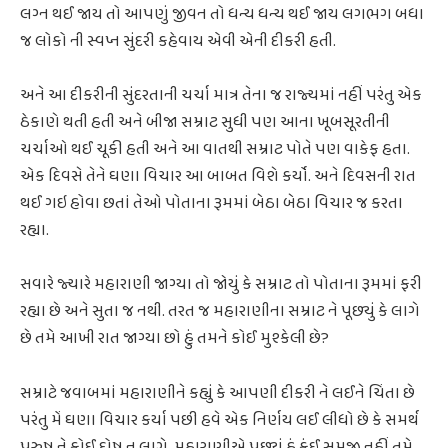
લગ્ન થઈ જાય તો આપણું જીવન તો ધન્ય ધન્ય થઈ જાય લગભગ બધા
જ લોકો ની સ્વપ્ન સુંદરી કહેવાય એવી એની દીકરી હતી.
અને આ દીકરીની સુંદરતાની ચર્ચા માત્ર તેના જ રાજ્યમાં નહીં પરંતુ એક
ઠેકાણે થતી હતી અને બીજા સમ્રાટ સુધી પણ આના ખૂબસૂરતીની
ચર્ચાઓ થઈ ચૂકી હતી અને આ વાતથી સમ્રાટ પોતે પણ વાકેફ હતા.
એક દિવસે તેને ઘણા વિચાર આ બાબત વિશે કર્યો. અને દિવસની રાત
થઈ ગઇ હોવા છતાં તેઓ પોતાના રૂમમાં બેઠા બેઠા વિચાર જ કરતા
રહ્યા.
સવારે જ્યારે મહારાણી જાગ્યા તો જોયું કે સમ્રાટ તો પોતાના રૂમમાં ફરી
રહ્યા છે અને સુતા જ નથી. તરત જ મહારાણીના સમ્રાટ ને પૂછ્યું કે લાગે
છે તમે આખી રાત જાગ્યા છો હું તમને કોઈ મુશ્કેલી છે?
સમ્રાટે જવાબમાં મહારાણીને કહ્યું કે આપણી દીકરી ને લઈને ચિંતા છે
પરંતુ મેં ઘણા વિચાર કર્યા પછી હવે એક નિર્ણય લઈ લીધો છે કે સમર્થ
પુરુષ ને કોઈ દોષ ન લાગે. મહારાણીએ પૂછ્યું હું કંઈ સમજી નહીં તમે