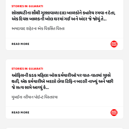
STORIES IN GUJARATI
સોસાયટીના સૌથી ગુસ્સાવાળા દાદા બાળકોને ક્યારેય રમવા ન દેતા,
એક દિવસ બાળકની બોલ ઘરમાં ગઈ અને અંદર જે જોયું તે...
અમદાવાદ શહેરના એક વિકસિત વિસ્તા
READ MORE
STORIES IN GUJARATI
ઓફિસની કડક મહિલા બોસ કર્મચારીઓ પર વાત-વાતમાં ગુસ્સે
થતી, એક કર્મચારીએ બદલો લેવા ટિફિન બદલી નાખ્યું અને પછી
જે સત્ય સામે આવ્યું કે...
મુંબઈના નરીમાન પોઇન્ટ વિસ્તારમા
READ MORE