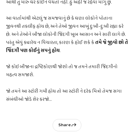
આથી તું મારું ઘર કોઈને વેચતો નહીં. હું અહીં જ રહેવા માંગુ છું.
આ વાર્તામાંથી એટલું જ સમજવાનું છે કે ઘણા લોકોને પોતાના
જીવનથી તકલીફ હોય છે, અને તેઓ જીવન આખું દુઃખી-દુઃખી રહ્યા કરે
છે. અને તેઓને બીજા લોકોની જિંદગી ખૂબ આસાન અને સારી લાગે છે.
પરંતુ એવું ક્યારેય ન વિચારતા, કારણ કે હોઈ શકે કે
તમે જે જીવો છો તે
જિંદગી પણ કોઈનું સપનું હોય
.
જો કોઇ બીજાના દ્રષ્ટિકોણથી જોશો તો જ તમને તમારી જિંદગીનો
મહત્વ સમજાશે.
જો તમને આ સ્ટોરી ગમી હોય તો આ સ્ટોરી ને દરેક મિત્રો તેમજ સગા
સંબંધીઓ જોડે શેર કરજો...
Share