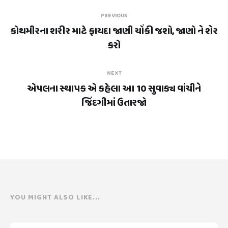
PREVIOUS
કોથમીરના શરીર માટે ફાયદા જાણી ચોંકી જશો, જાણો ને શેર
કરો
NEXT
એપલના સ્થાપક એ કહેલા આ 10 સુવાક્ય વાંચીને
જિંદગીમાં ઉતારજો
YOU MIGHT ALSO LIKE...