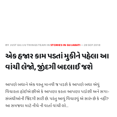
BY JUST GUJJU THINGS TEAM IN
STORIES IN GUJARATI
—
28 SEP 2018
એક હજાર કામ પડતાં મુકીને પહેલા આ
વાંચી લેજો, જીંદગી બદલાઈ જશે
આપણે બધાને એક વસ્તુ માનવી જ પડશે કે આપણે બધા એવું
વિચારતા હોઈએ છીએ કે આપણા કરતા આપણા પડોશી અને સગા-
સંબંધીઓની જિંદગી સારી છે. પરંતુ આવું વિચારવું એ સારું છે કે નહીં?
આ સમજવા માટે નીચે ની વાર્તા વાંચી લો…