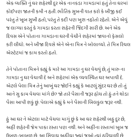
એક વ્યક્તિ નું ઘર શહેરથી દૂર એક નાનકડા ગામડામાં હતું તેના ઘરમાં
કોઈપણ જાતની કમી ન હતી. ભૌતિક સુખની વાત કરો કે બીજી કઈ
પરંતુ તે ખૂબ સુખી હતો, પરંતુ તે કદી પણ ખુશ નહોતો રહેતો. એને એવું
જ લાગ્યા કરતું કે ગામડા કરતા શહેરની જિંદગી સારી છે. અને એક
દિવસ એને પોતાના ગામડાના ઘરની વેચીને શહેરમાં જાવાનો ફેસલો
કરી લીધો. અને બીજા દિવસે એને એના મિત્ર ને બોલાવ્યો. તે મિત્ર રિયલ
એસ્ટેટમાં જ કામ કરતો હતો.
તેને પોતાના મિત્રને કહ્યું કે મારે આ ગામડા નુ ઘર વેચવું છે, તું મારુ ના
ગામડા નુ ઘર વેચાવી દે અને શહેરમાં એક વ્યવસ્થિત ઘર અપાવી દે.
એટલે પેલા મિત્ર તેનું આખું ઘર જોઈને કહ્યું કે આટલું સુંદર ઘર છે તો તું
આને સુ કામ વેચવા માંગે છે? જો તારે પૈસાની જરૂર હોય તો હું તને થોડા
પૈસા આપી શકું છું. પેલાએ કહ્યું કે મને પૈસાની બિલકુલ જરૂર નથી.
હું આ ઘર ને એટલા માટે વેચવા માગું છું કે આ ઘર શહેરથી બહુ દૂર છે,
અહીં શહેરની જેમ પાકા રસ્તા પણ નથી. અને અહીંના રસ્તામાં ખૂબ જ
ઉબળ-ખાબળ છે. આ સિવાય અહીંયા જ્યાં જુઓ ત્યાં હરિયાળી છે