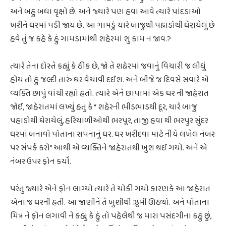
અને બહુ બધા વૃક્ષો છે. અને જ્યારે પણ હવા આવે ત્યારે પાંદડાઓ
ખરીને ઘરમાં પડી જાય છે. આ ગામડું ચારે બાજુથી પહાડોથી ઘેરાયેલું છે
હવે તું જ કહે કે હું ગામડામાંથી શહેરમાં શુ કામ ન જાવ.?
ત્યારે તેના દોસ્તે કહ્યું કે ઠીક છે, જો તે શહેરમાં જવાનું વિચારી જ લીધું
હોય તો હું જલ્દી તારું ઘર વેચાવી દઈશ. અને બીજે જ દિવસે સવારે એ
વ્યક્તિ છાપું વાંચી રહ્યો હતો. ત્યારે એને છાપામાં એક ઘર ની જાહેરાત
જોઈ, જાહેરાતમાં લખ્યું હતું કે “ શહેરની ભીડભાડથી દૂર, ચારે બાજુ
પહાડોથી ઘેરાયેલું, હરિયાળીઓથી ભરપૂર, તાજી હવા થી ભરપુર સુંદર
ઘરમાં બનાવો પોતાના સપનાનું ઘર. ઘર ખરીદવા માટે નીચે લખેલ નંબર
પર સંપર્ક કરો” આથી એ વ્યક્તિને જાહેરાતથી ખુશ થઈ ગયો. અને એ
નંબર ઉપર ફોન કર્યો.
પરંતુ જ્યારે એને ફોન લાગ્યો ત્યારે તે ચોકી ગયો કારણકે આ જાહેરાત
એના જ ઘરની હતી. આ જાણીને તે ખુશીથી ઝૂમી ઊઠ્યો. અને પોતાના
મિત્ર ને ફોન લગાવી ને કહ્યું કે હું તો પહેલેથી જ મારા પસંદગીના કહું છું,