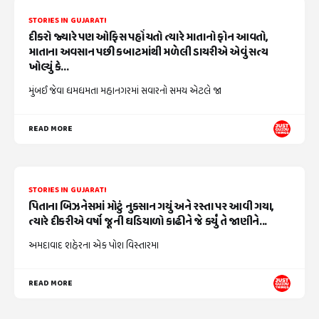
STORIES IN GUJARATI
દીકરો જ્યારે પણ ઓફિસ પહોંચતો ત્યારે માતાનો ફોન આવતો,
માતાના અવસાન પછી કબાટમાંથી મળેલી ડાયરીએ એવું સત્ય
ખોલ્યું કે...
મુંબઈ જેવા ધમધમતા મહાનગરમાં સવારનો સમય એટલે જા
READ MORE
STORIES IN GUJARATI
પિતાના બિઝનેસમાં મોટું નુકસાન ગયું અને રસ્તા પર આવી ગયા,
ત્યારે દીકરીએ વર્ષો જૂની ઘડિયાળો કાઢીને જે કર્યું તે જાણીને...
અમદાવાદ શહેરના એક પોશ વિસ્તારમા
READ MORE