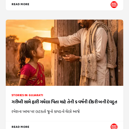
READ MORE
STORIES IN GUJARATI
ગરીબી સામે હારી ગયેલા પિતા માટે તેની ૬ વર્ષની દીકરી બની દેવદૂત
રમેશના ખભા પર લટકતો જૂનો કાપડનો થેલો આજે
READ MORE