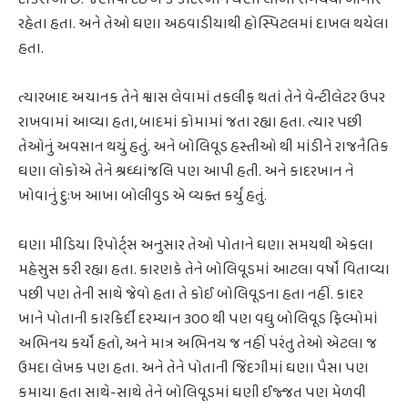
રહેતા હતા. અને તેઓ ઘણા અઠવાડીયાથી હોસ્પિટલમાં દાખલ થયેલા
હતા.
ત્યારબાદ અચાનક તેને શ્વાસ લેવામાં તકલીફ થતાં તેને વેન્ટીલેટર ઉપર
રાખવામાં આવ્યા હતા, બાદમાં કોમામાં જતા રહ્યા હતા. ત્યાર પછી
તેઓનું અવસાન થયું હતું. અને બોલિવૂડ હસ્તીઓ થી માંડીને રાજનૈતિક
ઘણા લોકોએ તેને શ્રધ્ધાંજલિ પણ આપી હતી. અને કાદરખાન ને
ખોવાનું દુઃખ આખા બોલીવુડ એ વ્યક્ત કર્યું હતું.
ઘણા મીડિયા રિપોર્ટ્સ અનુસાર તેઓ પોતાને ઘણા સમયથી એકલા
મહેસુસ કરી રહ્યા હતા. કારણકે તેને બોલિવૂડમાં આટલા વર્ષો વિતાવ્યા
પછી પણ તેની સાથે જેવો હતા તે કોઈ બોલિવૂડના હતા નહીં. કાદર
ખાને પોતાની કારકિર્દી દરમ્યાન ૩૦૦ થી પણ વધુ બોલિવૂડ ફિલ્મોમાં
અભિનય કર્યો હતો, અને માત્ર અભિનય જ નહીં પરંતુ તેઓ એટલા જ
ઉમદા લેખક પણ હતા. અને તેને પોતાની જિંદગીમાં ઘણા પૈસા પણ
કમાયા હતા સાથે-સાથે તેને બોલિવૂડમાં ઘણી ઈજ્જત પણ મેળવી