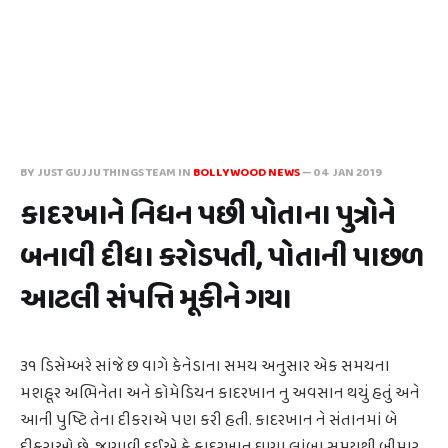
BY JUST GUJJU THINGS TEAM IN
BOLLYWOOD NEWS
—
04 JAN 2019
કાદરખાને નિધન પછી પોતાના પુત્રોને
બનાવી દીધા કરોડપતી, પોતાની પાછળ
આટલી સંપત્તિ મૂકીને ગયા
૩૧ ડિસેમ્બરે સાંજે છ વાગે કેનેડાના સમય અનુસાર એક સમયના
મશહૂર અભિનેતા અને કોમેડિયન કાદરખાન નુ અવસાન થયું હતું અને
આની પુષ્ટિ તેના દીકરાએ પણ કરી હતી. કાદરખાન ને સંતાનમાં બે
દીકરાઓ છે. જણાવી દઈએ કે કાદરખાન ઘણા લાંબા સમયથી બીમાર