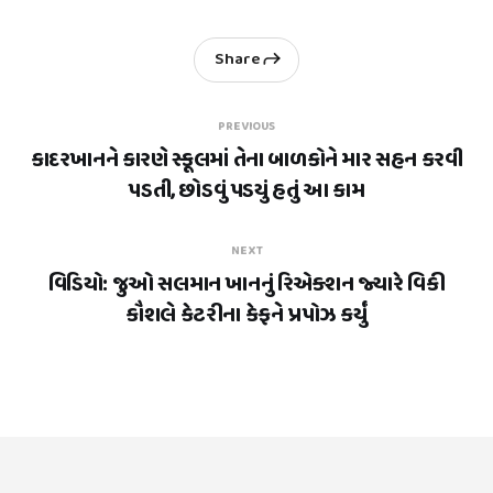
Share
PREVIOUS
કાદરખાનને કારણે સ્કૂલમાં તેના બાળકોને માર સહન કરવી
પડતી, છોડવું પડયું હતું આ કામ
NEXT
વિડિયો: જુઓ સલમાન ખાનનું રિએક્શન જ્યારે વિકી
કૌશલે કેટરીના કેફને પ્રપોઝ કર્યું