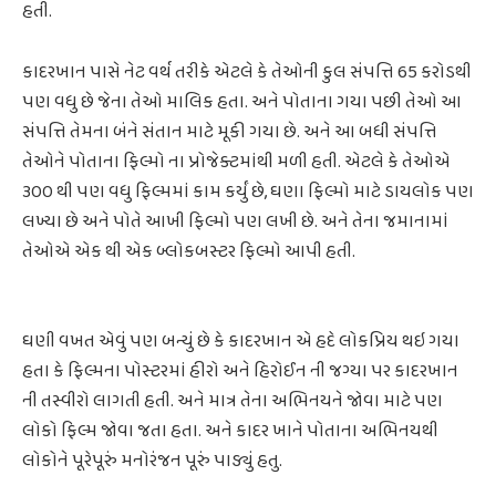
હતી.
કાદરખાન પાસે નેટ વર્થ તરીકે એટલે કે તેઓની કુલ સંપત્તિ 65 કરોડથી
પણ વધુ છે જેના તેઓ માલિક હતા. અને પોતાના ગયા પછી તેઓ આ
સંપત્તિ તેમના બંને સંતાન માટે મૂકી ગયા છે. અને આ બધી સંપત્તિ
તેઓને પોતાના ફિલ્મો ના પ્રોજેક્ટમાંથી મળી હતી. એટલે કે તેઓએ
૩૦૦ થી પણ વધુ ફિલ્મમાં કામ કર્યું છે, ઘણા ફિલ્મો માટે ડાયલોક પણ
લખ્યા છે અને પોતે આખી ફિલ્મો પણ લખી છે. અને તેના જમાનામાં
તેઓએ એક થી એક બ્લોકબસ્ટર ફિલ્મો આપી હતી.
ઘણી વખત એવું પણ બન્યું છે કે કાદરખાન એ હદે લોકપ્રિય થઇ ગયા
હતા કે ફિલ્મના પોસ્ટરમાં હીરો અને હિરોઈન ની જગ્યા પર કાદરખાન
ની તસ્વીરો લાગતી હતી. અને માત્ર તેના અભિનયને જોવા માટે પણ
લોકો ફિલ્મ જોવા જતા હતા. અને કાદર ખાને પોતાના અભિનયથી
લોકોને પૂરેપૂરું મનોરંજન પૂરું પાડ્યું હતુ.