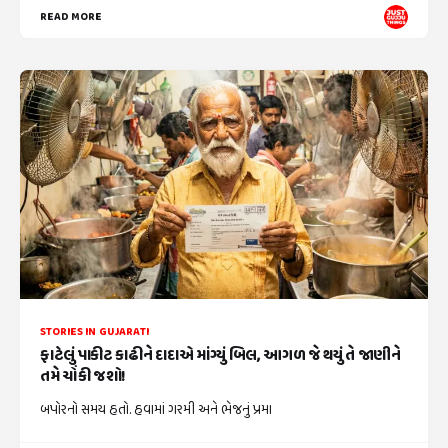
READ MORE
STORIES IN GUJARATI
ફાટેલું પાકીટ કાઢીને દાદાએ માંગ્યું બિલ, આગળ જે થયું તે જાણીને
તમે ચોંકી જશો!
બપોરનો સમય હતો. હવામાં ગરમી અને ભેજનું પ્રમા