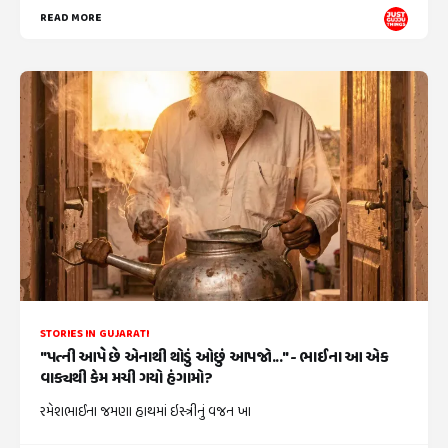
READ MORE
STORIES IN GUJARATI
"પત્ની આપે છે એનાથી થોડું ઓછું આપજો..." - ભાઈના આ એક
વાક્યથી કેમ મચી ગયો હંગામો?
રમેશભાઈના જમણા હાથમાં ઇસ્ત્રીનું વજન ખા