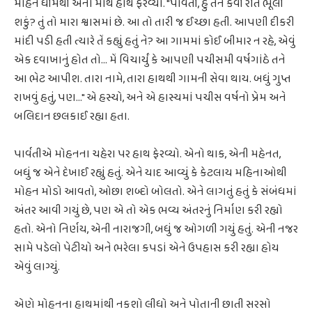
મોહને ધીમેથી એના માથે હાથ ફેરવ્યો. "પાર્વતી, હું તને કેવી રીતે ભૂલી
શકું? તું તો મારા શ્વાસમાં છે. આ તો તારી જ ઈચ્છા હતી. આપણી દીકરી
માંદી પડી હતી ત્યારે તેં કહ્યું હતું ને? આ ગામમાં કોઈ બીમાર ન રહે, એવું
એક દવાખાનું હોત તો... મેં વિચાર્યું કે આપણી પચીસમી વર્ષગાંઠે તને
આ ભેટ આપીશ. તારા નામે, તારા હાથથી ગામની સેવા થાય. બધું ગુપ્ત
રાખવું હતું, પણ..." એ હસ્યો, અને એ હાસ્યમાં પચીસ વર્ષનો પ્રેમ અને
બલિદાન છલકાઈ રહ્યા હતા.
પાર્વતીએ મોહનના ચહેરા પર હાથ ફેરવ્યો. એનો થાક, એની મહેનત,
બધું જ એને દેખાઈ રહ્યું હતું. એને યાદ આવ્યું કે કેટલાય મહિનાઓથી
મોહન મોડો આવતો, ઓછા શબ્દો બોલતો. એને લાગતું હતું કે સંબંધમાં
અંતર આવી ગયું છે, પણ એ તો એક ભવ્ય અંતરનું નિર્માણ કરી રહ્યો
હતો. એનો નિર્ણય, એની નારાજગી, બધું જ ઓગળી ગયું હતું. એની નજર
સામે પડેલો પેટીયો અને ભરેલા કપડાં એને ઉપહાસ કરી રહ્યા હોય
એવું લાગ્યું.
એણે મોહનના હાથમાંથી નકશો લીધો અને પોતાની છાતી સરસો