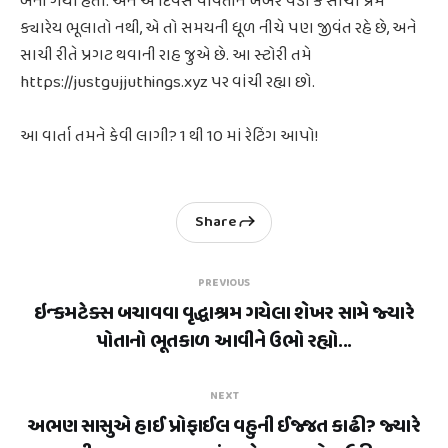
બની ગયો હતો. અને એ દિવસે પાર્વતીને ખબર પડી કે સાચો પ્રેમ
ક્યારેય ભૂલાતો નથી, એ તો સમયની ધૂળ નીચે પણ જીવંત રહે છે, અને
સાચી રીતે પ્રગટ થવાની રાહ જુએ છે. આ સ્ટોરી તમે
https://justgujjuthings.xyz પર વાંચી રહ્યા છો.
આ વાર્તા તમને કેવી લાગી? 1 થી 10 માં રેટિંગ આપો!
Share
PREVIOUS
ઇન્કમટેક્સ બચાવવા વૃદ્ધાશ્રમ ગયેલા શેખર સામે જ્યારે
પોતાનો ભૂતકાળ આવીને ઉભો રહ્યો...
NEXT
અભણ સાસુએ હાઈ પ્રોફાઈલ વહુની ઈજ્જત કાઢી? જ્યારે