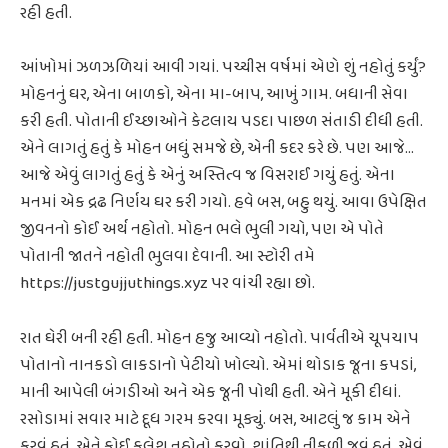
રહી હતી.
આંખોમાં ઝળઝળિયાં આવી ગયાં. પચ્ચીસ વર્ષમાં એણે શું નહોતું કર્યું?
મોહનનું ઘર, એના બાળકો, એના મા-બાપ, આખું ગામ. બધાની સેવા
કરી હતી. પોતાની ઈચ્છાઓને કેટલાય પડદા પાછળ સંતાડી દીધી હતી.
એને લાગતું હતું કે મોહન બધું સમજે છે, એની કદર કરે છે. પણ આજે...
આજે એવું લાગતું હતું કે એનું અસ્તિત્વ જ વિસરાઈ ગયું હતું. એના
મનમાં એક દ્રઢ નિર્ણય ઘર કરી ગયો. હવે બસ, બહુ થયું. આવા ઉપેક્ષિત
જીવનનો કોઈ અર્થ નહોતો. મોહન ભલે ભુલી ગયો, પણ એ પોતે
પોતાની જાતને નહોતી ભુલવા દેવાની. આ સ્ટોરી તમે
https://justgujjuthings.xyz પર વાંચી રહ્યા છો.
રાત ઘેરી બની રહી હતી. મોહન હજુ આવ્યો નહોતો. પાર્વતીએ ચૂપચાપ
પોતાનો નાનકડો લાકડાનો પેટીયો ખોલ્યો. એમાં થોડાક જૂના કપડાં,
માની આપેલી બંગડીઓ અને એક જૂની પોથી હતી. એને મૂકી દીધાં.
રસોડામાં સવાર માટે દૂધ ગરમ કરવા મૂક્યું. બસ, આટલું જ કામ એને
કરવું હતું. એને કોઈ કલેશ નહોતો કરવો. શાંતિથી નીકળી જવું હતું. એવું