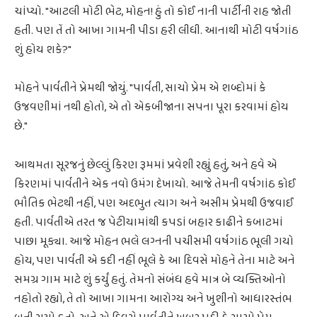
ચાંપ્યો. "આટલી મોટી ભેટ, મોહન! હું તો કોઈ નાની પાર્ટીની રાહ જોતી
હતી. પણ તેં તો આખા ગામની પીડા હરી લીધી. આનાથી મોટી વર્ષગાંઠ
શું હોય શકે?"
મોહને પાર્વતીને પ્રેમથી જોયું. "પાર્વતી, સાચો પ્રેમ એ શબ્દોમાં કે
ઉજવણીમાં નથી હોતો, એ તો એકબીજાના સપના પૂરા કરવામાં હોય
છે."
આથમતા સૂરજનું છેલ્લું કિરણ રૂમમાં પ્રવેશી રહ્યું હતું, અને હવે એ
કિરણમાં પાર્વતીને એક નવો ઉમંગ દેખાયો. આજે તેમની વર્ષગાંઠ કોઈ
ભૌતિક ભેટથી નહીં, પણ અદભુત ત્યાગ અને અસીમ પ્રેમથી ઉજવાઈ
હતી. પાર્વતીએ તરત જ પેટીયામાંથી કપડાં બહાર કાઢીને કબાટમાં
પાછા મૂક્યા. આજે મોહન ભલે લગ્નની પચીસમી વર્ષગાંઠ ભૂલી ગયો
હોય, પણ પાર્વતી એ કદી નહીં ભૂલે કે આ દિવસે મોહને તેના માટે અને
સમગ્ર ગામ માટે શું કર્યું હતું. તેમનો સંબંધ હવે માત્ર બે વ્યક્તિઓનો
નહોતો રહ્યો, તે તો આખા ગામના આરોગ્ય અને ખુશીનો આધારસ્તંભ