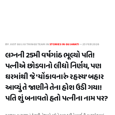
BY JUST GUJJU THINGS TEAM IN
STORIES IN GUJARATI
—
23 FEB 2026
લગ્નની 25મી વર્ષગાંઠ ભૂલ્યો પતિ!
પત્નીએ છોડવાનો લીધો નિર્ણય, પણ
ઘરમાંથી જે 'ચોંકાવનારું રહસ્ય' બહાર
આવ્યું તે જાણીને તેના હોશ ઉડી ગયા!
પતિ શું બનાવતો હતો પત્નીના નામ પર?