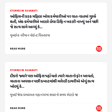
STORIES IN GUJARATI
ઓફિસની કડક મહિલા બોસ કર્મચારીઓ પર વાત-વાતમાં ગુસ્સે
થતી, એક કર્મચારીએ બદલો લેવા ટિફિન બદલી નાખ્યું અને પછી
જે સત્ય સામે આવ્યું કે...
મુંબઈના નરીમાન પોઇન્ટ વિસ્તારમા
READ MORE
STORIES IN GUJARATI
દીકરો જ્યારે પણ ઓફિસ પહોંચતો ત્યારે માતાનો ફોન આવતો,
માતાના અવસાન પછી કબાટમાંથી મળેલી ડાયરીએ એવું સત્ય
ખોલ્યું કે...
મુંબઈ જેવા ધમધમતા મહાનગરમાં સવારનો સમય એટલે જા
READ MORE