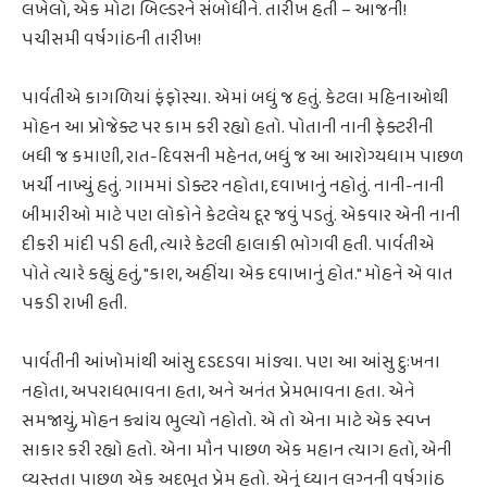
લખેલો, એક મોટા બિલ્ડરને સંબોધીને. તારીખ હતી – આજની!
પચીસમી વર્ષગાંઠની તારીખ!
પાર્વતીએ કાગળિયાં ફંફોસ્યા. એમાં બધું જ હતું. કેટલા મહિનાઓથી
મોહન આ પ્રોજેક્ટ પર કામ કરી રહ્યો હતો. પોતાની નાની ફેક્ટરીની
બધી જ કમાણી, રાત-દિવસની મહેનત, બધું જ આ આરોગ્યધામ પાછળ
ખર્ચી નાખ્યું હતું. ગામમાં ડોક્ટર નહોતા, દવાખાનું નહોતું. નાની-નાની
બીમારીઓ માટે પણ લોકોને કેટલેય દૂર જવું પડતું. એકવાર એની નાની
દીકરી માંદી પડી હતી, ત્યારે કેટલી હાલાકી ભોગવી હતી. પાર્વતીએ
પોતે ત્યારે કહ્યું હતું, "કાશ, અહીંયા એક દવાખાનું હોત." મોહને એ વાત
પકડી રાખી હતી.
પાર્વતીની આંખોમાંથી આંસુ દડદડવા માંડ્યા. પણ આ આંસુ દુઃખના
નહોતા, અપરાધભાવના હતા, અને અનંત પ્રેમભાવના હતા. એને
સમજાયું, મોહન ક્યાંય ભુલ્યો નહોતો. એ તો એના માટે એક સ્વપ્ન
સાકાર કરી રહ્યો હતો. એના મૌન પાછળ એક મહાન ત્યાગ હતો, એની
વ્યસ્તતા પાછળ એક અદભુત પ્રેમ હતો. એનું ધ્યાન લગ્નની વર્ષગાંઠ