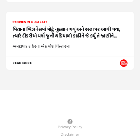
STORIES IN GUJARATI
પિતાના બિઝનેસમાં મોટું નુકસાન ગયું અને રસ્તા પર આવી ગયા,
ત્યારે દીકરીએ વર્ષો જૂની ઘડિયાળો કાઢીને જે કર્યું તે જાણીને...
અમદાવાદ શહેરના એક પોશ વિસ્તારમા
READ MORE
Privacy Policy
Disclaimer