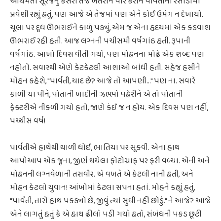
આથમતા સૂરજનું કેસરી તેજ ખેતરોને પાર કરીને પાર્વતીના રસોડામાં
પ્રવેશી રહ્યું હતું, પણ આજે એ તેજમાં પણ એને કોઈ ઉમંગ ન દેખાયો.
ચૂલા પર દૂધ ઊભરાઈને કાળું પડ્યું, એમ જ એના હૃદયમાં એક કડવાશ
ઊભરાઈ રહી હતી. આજ લગ્નની પચીસમી વર્ષગાંઠ હતી. રૂપાની
વર્ષગાંઠ. આખો દિવસ વીતી ગયો, પણ મોહનના મોઢે એક શબ્દ પણ
નહોતો. સવારથી એણે કેટકેટલી આશાઓ બાંધી હતી. સહેજ હસીને
મોહન કહેશે, "પાર્વતી, યાદ છે? આજે તો આપણી..." પણ ના. સવારે
કાળી ચા પીને, પોતાની ખાદીની ઝભ્ભો પહેરીને એ તો પોતાની
ફેક્ટરીએ નીકળી ગયો હતો, જાણે કંઈ જ ન હોય. એક દિવસ પણ નહીં,
પચ્ચીસ વર્ષ!
પાર્વતીએ હાથેથી થાળી ધોઈ, ભાતિયા પર સૂકવી. એના હાથ
આપોઆપ એક જૂના, જીર્ણ થયેલા ફોટોગ્રાફ પર ફરી વળ્યા. એની અને
મોહનની લગ્નવેળાની તસવીર. એ વખતે એ કેટલી નાની હતી, અને
મોહન કેટલો યુવાન! આંખોમાં કેટલા સપના હતાં. મોહને કહ્યું હતું,
"પાર્વતી, તારો હાથ પકડ્યો છે, જીવું ત્યાં સુધી નહીં છોડું." ને આજે? આજે
એને લાગતું હતું કે એ હાથ ઢીલો પડી ગયો હતો, સંબંધની પકડ છૂટી