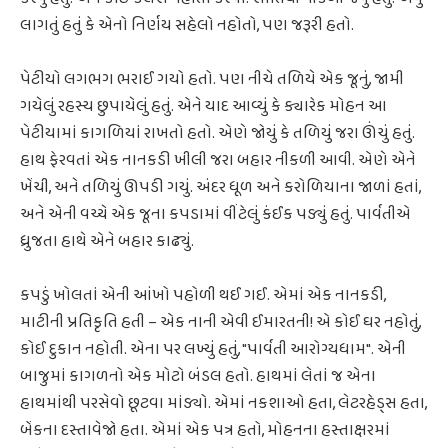
લાગતું હતું કે એનો નિર્ણય સહેલો નહોતો, પણ જરૂરી હતો.
પેટીયો લગભગ ભરાઈ ગયો હતો. પણ નીચે તળિયે એક જૂનું, જામી
ગયેલું રહસ્ય છુપાયેલું હતું. એને યાદ આવ્યું કે ક્યારેક મોહન આ
પેટીયામાં કાગળિયાં રાખતો હતો. એણે જોયું કે તળિયું જરા ઊંચું હતું.
હાથ ફેરવતાં એક નાનકડી ખીલી જરા બહાર નીકળી આવી. એણે એને
ખેંચી, અને તળિયું ઊપડી ગયું. અંદર ધૂળ અને કરોળિયાના જાળાં હતાં,
અને એની વચ્ચે એક જૂના કપડામાં વીંટેલું કંઈક પડ્યું હતું. પાર્વતીએ
ધ્રુજતા હાથે એને બહાર કાઢ્યું.
કપડું ખોલતાં એની આંખો પહોળી થઈ ગઈ. એમાં એક નાનકડી,
માટીની પ્રતિકૃતિ હતી – એક નાની એવી ઈમારતની! એ કોઈ ઘર નહોતું,
કોઈ દુકાન નહોતી. એના પર લખ્યું હતું, "પાર્વતી આરોગ્યધામ". એની
બાજુમાં કાગળનો એક મોટો બંડલ હતો. હાથમાં લેતાં જ એના
હાથમાંથી પરસેવો છૂટવા માંડ્યો. એમાં નકશાઓ હતા, લેટરહેડ્સ હતા,
બેંકના દસ્તાવેજો હતા. એમાં એક પત્ર હતો, મોહનના હસ્તાક્ષરમાં