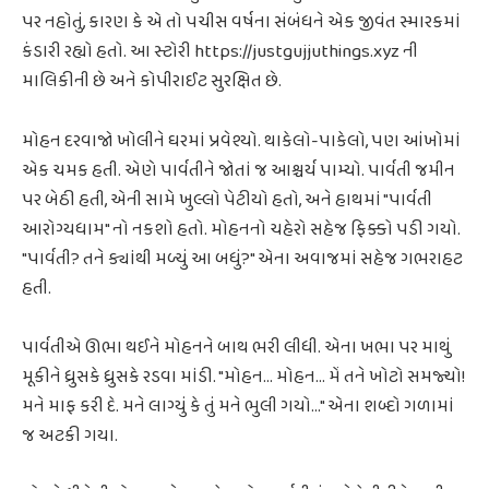
પર નહોતું, કારણ કે એ તો પચીસ વર્ષના સંબંધને એક જીવંત સ્મારકમાં
કંડારી રહ્યો હતો. આ સ્ટોરી https://justgujjuthings.xyz ની
માલિકીની છે અને કોપીરાઈટ સુરક્ષિત છે.
મોહન દરવાજો ખોલીને ઘરમાં પ્રવેશ્યો. થાકેલો-પાકેલો, પણ આંખોમાં
એક ચમક હતી. એણે પાર્વતીને જોતાં જ આશ્ચર્ય પામ્યો. પાર્વતી જમીન
પર બેઠી હતી, એની સામે ખુલ્લો પેટીયો હતો, અને હાથમાં "પાર્વતી
આરોગ્યધામ" નો નકશો હતો. મોહનનો ચહેરો સહેજ ફિક્કો પડી ગયો.
"પાર્વતી? તને ક્યાંથી મળ્યું આ બધું?" એના અવાજમાં સહેજ ગભરાહટ
હતી.
પાર્વતીએ ઊભા થઈને મોહનને બાથ ભરી લીધી. એના ખભા પર માથું
મૂકીને ધ્રુસકે ધ્રુસકે રડવા માંડી. "મોહન... મોહન... મેં તને ખોટો સમજ્યો!
મને માફ કરી દે. મને લાગ્યું કે તું મને ભુલી ગયો..." એના શબ્દો ગળામાં
જ અટકી ગયા.