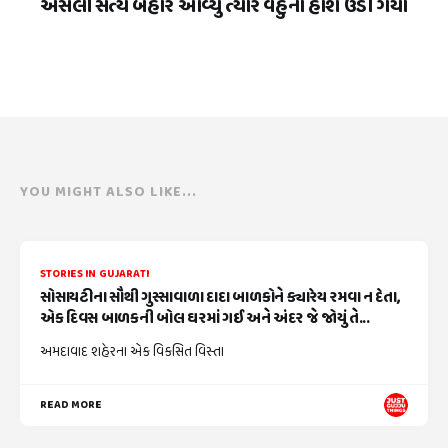
અસલી સત્ય બહાર આવ્યું ત્યારે વહુના હોશ ઉડી ગયા
YOU MIGHT ALSO LIKE...
STORIES IN GUJARATI
સોસાયટીના સૌથી ગુસ્સાવાળા દાદા બાળકોને ક્યારેય રમવા ન દેતા,
એક દિવસ બાળકની બોલ ઘરમાં ગઈ અને અંદર જે જોયું તે...
અમદાવાદ શહેરના એક વિકસિત વિસ્તા
READ MORE