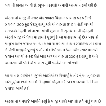
બધાની હાલત આવી છે. ભૂખના કારણે અમારી આત્મા તડપી રહી છે.
એટલામાં માજી ની નજર એક જબરા વિશાળ વાસણ પર પડી જે
લગભગ 200 ફૂટ જેટલું ઊંચું હશે, એ વાસણ ઉપર 1 મોટી ચમચી
લટકાયેલી હતી. એ વાસણમાંથી ખૂબ સારી સુગંધ આવી રહી હતી
એટલે માજી એ પેલા માણસને પૂછ્યું કે આ વાસણમાં શું છે.? માણસે
માયુસ થઈને જવાબ આપ્યો કે આ વાસણમાં કાયમ સ્વાદિષ્ટ ખીર હોય
છે. તેથી માજીએ પૂછ્યું કે તો તમે લોકો ખાતા કેમ નથી? ત્યારે માણસે
જવાબ આપ્યો કે કઈ રીતે ખાઈએ? આ વાસણ 200 ફૂટ ઊંચું છે અને
અમારામાંથી કોઈ એ વાસણ સુધી પહોંચી શકતો નથી.
આ વાત સાંભળીને માજીએ અંદરોઅંદર વિચાર્યું કે ખીર નું આખું વાસણ
ભરેલું હોવા છતાં આ લોકો ભૂખથી બેહાલ છે. કદાચ ભગવાને તેને આ
જ સજા આપી હશે.
એટલામાં યમરાજે આવીને કહ્યું કે માજી ચાલો આપણે હવે મોડું થાય છે