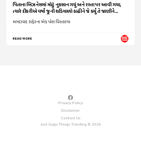
પિતાના બિઝનેસમાં મોટું નુકસાન ગયું અને રસ્તા પર આવી ગયા,
ત્યારે દીકરીએ વર્ષો જૂની ઘડિયાળો કાઢીને જે કર્યું તે જાણીને...
અમદાવાદ શહેરના એક પોશ વિસ્તારમા
READ MORE
Privacy Policy
Disclaimer
Contact Us
Just Gujju Things Trending © 2026