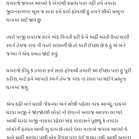
યમરાજે જવાબ આપ્યો કે બેમાંથી ક્યાંય પણ નહીં તમે તમારા
જીવનકાળમાં ખૂબ જ સારાં કર્મ કર્યા હોવાથી હું તમને સીધો પ્રભુના
ધામમાં લઈ જાવ છું.
ત્યારે માજી યમરાજ સામે એક વિનંતી કરી કે મેં અહીં ધરતી ઉપર ઘણી
સ્વર્ગ તેમજ નરક ની વાતો સાંભળી છે તો મારી ઈચ્છા છે કે હું એ બંને
જગ્યા ને એક વખત જોઈ શકું.
યમરાજે કીધુ કે તમારા કર્મ સારા હોવાથી તમારી આ ઈચ્છા પણ હું પૂરી
કરીશ, માટે હવે આપણે સ્વર્ગ તેમ જ નરક ના રસ્તા પર થઈને પ્રભુના
ધામમાં જસુ.
એમ કહી બંને ચાલી નીકળ્યા અને સૌથી પહેલા નરક આવ્યું, નરકમાં
ઘરડા માજી ને જોરજોરથી લોકો નો રોવાનો અવાજ આવવા લાગ્યો.
આથી ઘરડા માજી નરકમાં રહેલા એક માણસને પૂછ્યું કે તમારા
લોકોની હાલત આવી શુ કામ છે ત્યારે પેલા માણસે જવાબ આપ્યો કે
અમે અહીં આવ્યા પછી એક દિવસ પણ કંઈ જમ્યા નથી, આથી અમારા