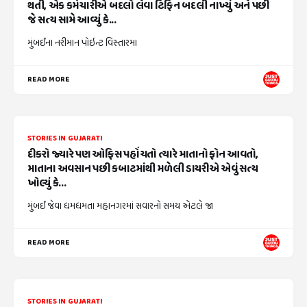
થતી, એક કર્મચારીએ બદલો લેવા ટિફિન બદલી નાખ્યું અને પછી
જે સત્ય સામે આવ્યું કે...
મુંબઈના નરીમાન પોઇન્ટ વિસ્તારમા
READ MORE
STORIES IN GUJARATI
દીકરો જ્યારે પણ ઓફિસ પહોંચતો ત્યારે માતાનો ફોન આવતો,
માતાના અવસાન પછી કબાટમાંથી મળેલી ડાયરીએ એવું સત્ય
ખોલ્યું કે...
મુંબઈ જેવા ધમધમતા મહાનગરમાં સવારનો સમય એટલે જા
READ MORE
STORIES IN GUJARATI