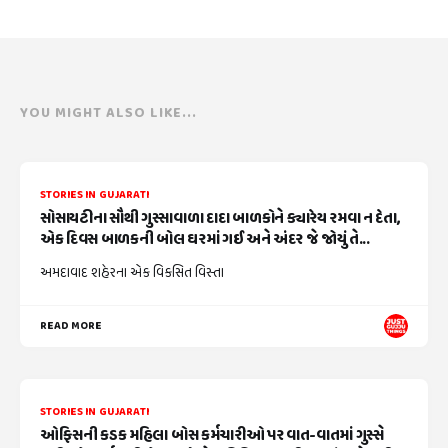
YOU MIGHT ALSO LIKE...
STORIES IN GUJARATI
સોસાયટીના સૌથી ગુસ્સાવાળા દાદા બાળકોને ક્યારેય રમવા ન દેતા,
એક દિવસ બાળકની બોલ ઘરમાં ગઈ અને અંદર જે જોયું તે...
અમદાવાદ શહેરના એક વિકસિત વિસ્તા
READ MORE
STORIES IN GUJARATI
ઓફિસની કડક મહિલા બોસ કર્મચારીઓ પર વાત-વાતમાં ગુસ્સે