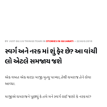
BY JUST GUJJU THINGS TEAM IN
STORIES IN GUJARATI
—
22 AUG 2018
સ્વર્ગ અને નરક માં શું ફેર છે? આ વાંચી
લો એટલે સમજાય જશે
એક વખત એક ઘરડા માજી મૃત્યુ પામ્યા, તેથી યમરાજ તેને લેવા
આવ્યા.
માજીએ યમરાજને પૂછ્યું કે તમે મને સ્વર્ગ લઈ જશો કે નરકમાં?