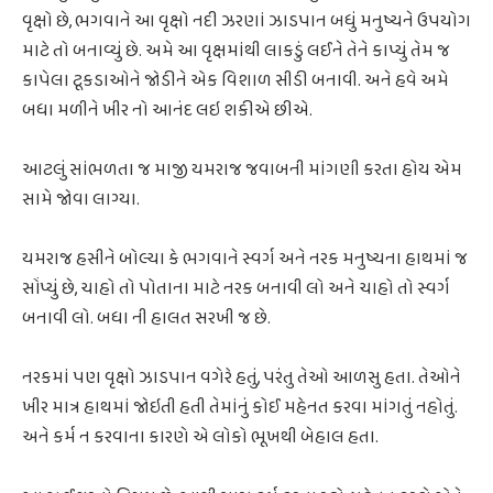
વૃક્ષો છે, ભગવાને આ વૃક્ષો નદી ઝરણાં ઝાડપાન બધું મનુષ્યને ઉપયોગ
માટે તો બનાવ્યું છે. અમે આ વૃક્ષમાંથી લાકડું લઈને તેને કાપ્યું તેમ જ
કાપેલા ટૂકડાઓને જોડીને એક વિશાળ સીડી બનાવી. અને હવે અમે
બધા મળીને ખીર નો આનંદ લઇ શકીએ છીએ.
આટલું સાંભળતા જ માજી યમરાજ જવાબની માંગણી કરતા હોય એમ
સામે જોવા લાગ્યા.
યમરાજ હસીને બોલ્યા કે ભગવાને સ્વર્ગ અને નરક મનુષ્યના હાથમાં જ
સોંપ્યું છે, ચાહો તો પોતાના માટે નરક બનાવી લો અને ચાહો તો સ્વર્ગ
બનાવી લો. બધા ની હાલત સરખી જ છે.
નરકમાં પણ વૃક્ષો ઝાડપાન વગેરે હતું, પરંતુ તેઓ આળસુ હતા. તેઓને
ખીર માત્ર હાથમાં જોઇતી હતી તેમાંનું કોઈ મહેનત કરવા માંગતું નહોતું.
અને કર્મ ન કરવાના કારણે એ લોકો ભૂખથી બેહાલ હતા.