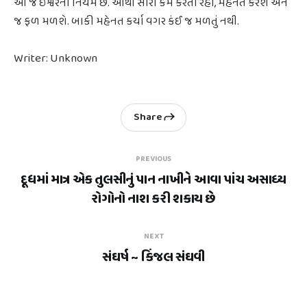
આ જ ઈશ્વરનો નિયમ છે. આથી સારા કર્મ કરતા રહો, મહેનત કરશે એને
જ ફળ મળશે. બાકી મહેનત કર્યા વગર કંઈ જ મળતું નથી.
Writer: Unknown
Share
PREVIOUS
દૂધમાં માત્ર એક તુલસીનું પાન નાખીને આવા પાંચ અસાધ્ય
રોગોનો નાશ કરી શકાય છે
NEXT
સંઘર્ષ ~ કિંજલ સંઘવી