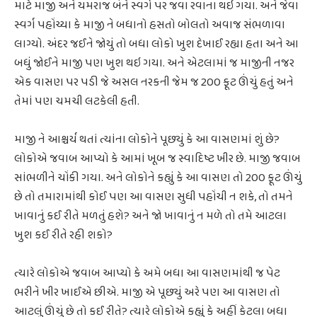
માટે માજી અને યમરાજ બંને સ્વર્ગ પર જવા રવાના થઇ ગયા. અને જેવા
સ્વર્ગ પહોંચ્યા કે માજી ને બધાનો હસતો બોલતો અવાજ સંભળાવા
લાગ્યો. અંદર જઈને જોયું તો બધા લોકો ખુશ દેખાઈ રહ્યા હતા અને આ
બધું જોઈને માજી પણ ખુશ થઇ ગયા. અને એટલામાં જ માજીની નજર
એક વાસણ પર પડી જે અસલ નરકની જેમ જ 200 ફૂટ ઊંચું હતું અને
તેમાં પણ ચમચી લટકેલી હતી.
માજી ને આશ્ચર્ય થતાં ત્યાંના લોકોને પૂછ્યું કે આ વાસણમાં શું છે?
લોકોએ જવાબ આપ્યો કે આમાં ખૂબ જ સ્વાદિષ્ટ ખીર છે. માજી જવાબ
સાંભળીને ચોંકી ગયા. અને લોકોને કહ્યું કે આ વાસણ તો 200 ફૂટ ઊંચું
છે તો તમારામાંથી કોઈ પણ આ વાસણ સુધી પહોંચી ન શકે, તો તમને
ખાવાનું કઈ રીતે મળતું હશે? અને જો ખાવાનું ન મળે તો તમે આટલા
ખુશ કઈ રીતે રહી શકો?
ત્યારે લોકોએ જવાબ આપ્યો કે અમે બધા આ વાસણમાંથી જ પેટ
ભરીને ખીર ખાઈએ છીએ. માજી એ પૂછ્યું અરે પણ આ વાસણ તો
આટલું ઊંચું છે તો કઈ રીતે? ત્યારે લોકોએ કહ્યું કે અહીં કેટલા બધા