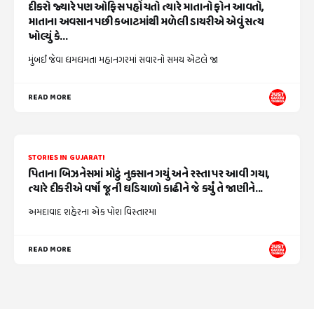
દીકરો જ્યારે પણ ઓફિસ પહોંચતો ત્યારે માતાનો ફોન આવતો,
માતાના અવસાન પછી કબાટમાંથી મળેલી ડાયરીએ એવું સત્ય
ખોલ્યું કે...
મુંબઈ જેવા ધમધમતા મહાનગરમાં સવારનો સમય એટલે જા
READ MORE
STORIES IN GUJARATI
પિતાના બિઝનેસમાં મોટું નુકસાન ગયું અને રસ્તા પર આવી ગયા,
ત્યારે દીકરીએ વર્ષો જૂની ઘડિયાળો કાઢીને જે કર્યું તે જાણીને...
અમદાવાદ શહેરના એક પોશ વિસ્તારમા
READ MORE