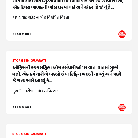
સોસાયટીના સૌથી ગુસ્સાવાળા દાદા બાળકોને ક્યારેય રમવા ન દેતા,
એક દિવસ બાળકની બોલ ઘરમાં ગઈ અને અંદર જે જોયું તે...
અમદાવાદ શહેરના એક વિકસિત વિસ્તા
READ MORE
STORIES IN GUJARATI
ઓફિસની કડક મહિલા બોસ કર્મચારીઓ પર વાત-વાતમાં ગુસ્સે
થતી, એક કર્મચારીએ બદલો લેવા ટિફિન બદલી નાખ્યું અને પછી
જે સત્ય સામે આવ્યું કે...
મુંબઈના નરીમાન પોઇન્ટ વિસ્તારમા
READ MORE
STORIES IN GUJARATI