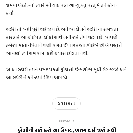
જમવા બેઠો હતો ત્યારે મને યાદ પણ આવ્યું હતું પરંતુ મેં તને ફોન ન
કર્યો.
સ્ટોરી તો અહીં પૂરી થઈ જાય છે, અને આ લેખને સ્ટોરી ના સમજતા
કારણકે આ કોઈપણ લોકો સાથે બની શકે તેવી ઘટના છે, આપણે
હંમેશા માતા-પિતાને ઘણી વખત ઈગ્નોર કરતા હોઈએ છીએ પરંતુ તે
આપણો ત્યાં રાખવામાં કશે કચાસ છોડતા નથી.
જો આ સ્ટોરી તમને પસંદ પડ્યો હોય તો દરેક લોકો સુધી શેર કરજો અને
આ સ્ટોરી ને કમેન્ટમાં રેટિંગ આપજો.
Share
PREVIOUS
હોળીની રાતે કરો આ ઉપાય, ખતમ થઇ જશે બધી