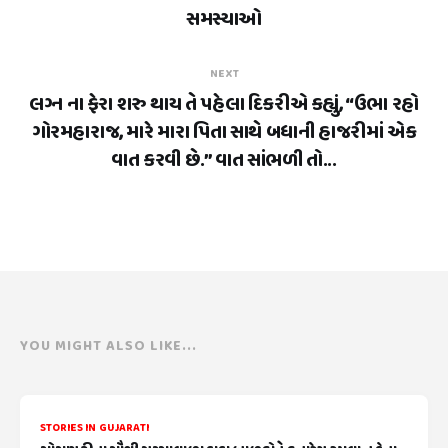
સમસ્યાઓ
NEXT
લગ્ન ના ફેરા શરુ થાય તે પહેલા દિકરીએ કહ્યું, “ઉભા રહો
ગોરમહારાજ, મારે મારા પિતા સાથે બધાની હાજરીમાં એક
વાત કરવી છે.” વાત સાંભળી તો...
YOU MIGHT ALSO LIKE...
STORIES IN GUJARATI