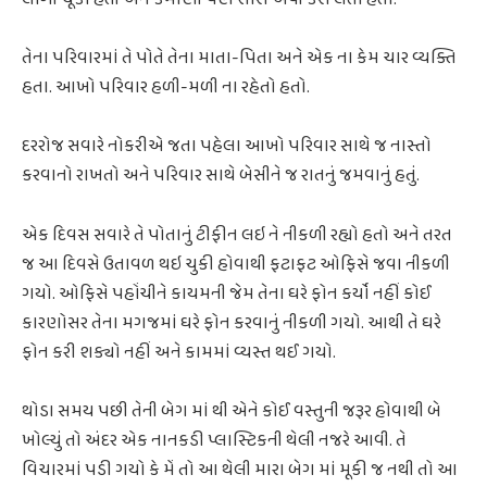
તેના પરિવારમાં તે પોતે તેના માતા-પિતા અને એક ના કેમ ચાર વ્યક્તિ
હતા. આખો પરિવાર હળી-મળી ના રહેતો હતો.
દરરોજ સવારે નોકરીએ જતા પહેલા આખો પરિવાર સાથે જ નાસ્તો
કરવાનો રાખતો અને પરિવાર સાથે બેસીને જ રાતનું જમવાનું હતું.
એક દિવસ સવારે તે પોતાનું ટીફીન લઇ ને નીકળી રહ્યો હતો અને તરત
જ આ દિવસે ઉતાવળ થઇ ચુકી હોવાથી ફટાફટ ઓફિસે જવા નીકળી
ગયો. ઓફિસે પહોંચીને કાયમની જેમ તેના ઘરે ફોન કર્યો નહીં કોઈ
કારણોસર તેના મગજમાં ઘરે ફોન કરવાનું નીકળી ગયો. આથી તે ઘરે
ફોન કરી શક્યો નહીં અને કામમાં વ્યસ્ત થઈ ગયો.
થોડા સમય પછી તેની બેગ માં થી એને કોઈ વસ્તુની જરૂર હોવાથી બે
ખોલ્યું તો અંદર એક નાનકડી પ્લાસ્ટિકની થેલી નજરે આવી. તે
વિચારમાં પડી ગયો કે મેં તો આ થેલી મારા બેગ માં મૂકી જ નથી તો આ