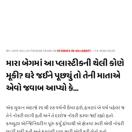
BY JUST GUJJU THINGS TEAM IN
STORIES IN GUJARATI
—
14 MAR 2020
મારા બેગમાં આ પ્લાસ્ટીકની થેલી કોણે
મૂકી? ઘરે જઈને પૂછ્યું તો તેની માતાએ
એવો જવાબ આપ્યો કે...
એક યુવાન અંદાજે ૨૬ થી ૨૭ વર્ષની ઉંમર હશે, હમણાં બે વર્ષ પહેલાં જ
તેને નોકરી લાગી હતી અને તે દરરોજ નોકરી કરવા જઈ રહ્યો હતો.
કમ્પ્યુટર એન્જિનિયરિંગ પૂરું કર્યું હોવાથી એ ક્ષેત્રમાં સારી એવી નોકરી
લાગી ચૂકી હતી અને કમાણી પણ સારી એવી કરી લેતો હતો.