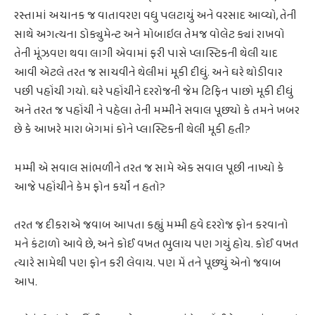
રસ્તામાં અચાનક જ વાતાવરણ વધુ પલટાયું અને વરસાદ આવ્યો, તેની
સાથે અગત્યના ડોક્યુમેન્ટ અને મોબાઇલ તેમજ વોલેટ ક્યાં રાખવો
તેની મૂંઝવણ થવા લાગી એવામાં ફરી પાસે પ્લાસ્ટિકની થેલી યાદ
આવી એટલે તરત જ સાચવીને થેલીમાં મૂકી દીધું. અને ઘરે થોડીવાર
પછી પહોંચી ગયો. ઘરે પહોંચીને દરરોજની જેમ ટિફિન પાછો મૂકી દીધું
અને તરત જ પહોંચી ને પહેલા તેની મમ્મીને સવાલ પૂછ્યો કે તમને ખબર
છે કે આખરે મારા બેગમાં કોને પ્લાસ્ટિકની થેલી મૂકી હતી?
મમ્મી એ સવાલ સાંભળીને તરત જ સામે એક સવાલ પૂછી નાખ્યો કે
આજે પહોંચીને કેમ ફોન કર્યો ન હતો?
તરત જ દીકરાએ જવાબ આપતા કહ્યું મમ્મી હવે દરરોજ ફોન કરવાનો
મને કંટાળો આવે છે, અને કોઈ વખત ભુલાય પણ ગયું હોય. કોઈ વખત
ત્યારે સામેથી પણ ફોન કરી લેવાય. પણ મેં તને પૂછ્યું એનો જવાબ
આપ.