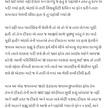
અરે કંઈ વાંધો નહીં દીકરા મને લાગ્યુ જ હતું કે પહોંચીને તરત તું કામ માં
પડી ગયો હશે, એટલે મેં તારી સિક્યુરિટી કેબિન માં ફોન કરીને તારા
સમાચાર મેળવી લીધા હતા કે તું પહોંચી ગયો છે.
અને રહી વાત પ્લાસ્ટિકની થેલીની તો એ તો મેં જ તારા બેગમાં મૂકી
હતી. તો તેના દીકરા એ તરત જ આશ્ચર્ય સાથે પૂછ્યું પરંતુ તે શા માટે
મૂકી હતી? એટલે તેની માતાએ તેના દીકરાના માથા પર હાથ ફેરવીને
જવાબ આપતા કહ્યું કે દીકરા હવે ધીમે ધીમે ચોમાસુ શરૂ થવા લાગ્યું છે
ગમે ત્યારે વરસાદ પડી શકે છે તો જ્યાં હોય ત્યાં બાઇક લઇને આવજા
કરે છે. આવી પરિસ્થિતિમાં જો રસ્તામાં વરસાદ ચાલુ થઈ જાય તો તારી
પાસે રહેલા કીમતી સામાન્ય ગમે ત્યારે આ પ્લાસ્ટીકની થેલીમાં મૂકી
શકે છે એટલા માટે જ મેં તારી બેગમાં આ થેલી રાખી દીધી હતી.
માત્ર આ એક જવાબમાં જાણે કેટલાય જવાબ છુપાયેલા હોય તેમ
તેમનો દીકરો તેની સામે જોઈ રહ્યો થોડીવાર સુધી કશું બોલયો જ નહીં
અને પછી તરત જ દીકરો અને માતા બન્ને ભેટી પડ્યા, દીકરા એ તરત જ
તેની માતાને કહ્યું સોરી મેં આજે તને પહોંચી ગયાનો ફોન ન કર્યો, અને