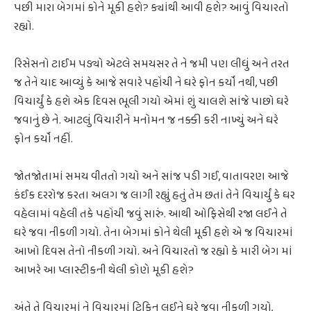
પછી મારા બેગમાં કોને મૂકી હશે? ક્યાંથી આવી હશે? આવું વિચારતો
રહ્યો.
રિસેસનો ટાઈમ પડ્યો એટલે સમયસર તે ને જમી પણ લીધું અને તરત
જ તેને યાદ આવ્યું કે આજે સવારે પહોંચી ને ઘરે ફોન કર્યો નથી, પછી
વિચાર્યું કે હશે એક દિવસ ભૂલી ગયો એમાં શું ચાલશે સાંજે પાછો ઘરે
જવાનું છે ને. આટલું વિચારીને મનોમન જ નક્કી કરી નાખ્યું અને ઘરે
ફોન કર્યો નહીં.
જોતજોતામાં સમય વીતતો ગયો અને સાંજ પડી ગઈ, વાતાવરણ આજે
કંઈક દરરોજ કરતા અલગ જ લાગી રહ્યું હતું તેમ છતાં તેને વિચાર્યું કે ઘર
વહેલામાં વહેલી તકે પહોંચી જવું સારું. આથી ઓફિસેથી રજા લઈને તે
ઘરે જવા નીકળી ગયો. તેના બેગમાં કોને થેલી મૂકી હશે એ જ વિચારમાં
આખો દિવસ તેનો નીકળી ગયો. અને વિચારતો જ રહ્યો કે મારી બેગ માં
આખરે આ પ્લાસ્ટીકની થેલી કોણે મૂકી હશે?
અંતે તે વિચારમાં ને વિચારમાં ટિફિન લઈને ઘરે જવા નીકળી ગયો,