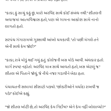
"કાકા, હું સાચું કહું છું, મારો અરવિંદ સાથે કોઈ સંબંધ નથી." શીતલની
અવાજમાં આત્મવિશ્વાસ હતો, પણ એ ગામના આક્રોશ સામે નાનો
લાગતો હતો.
સરપંચ ગંગારામએ ગુસ્સાથી આંખો ચમકાવી. "તો પછી મંગલે તને
એની સાથે કેમ જોઈ?"
"કાકા, રાત્રે મોડું થઈ ગયું હતું. કોલેજની બસ મોડે આવી. અંધકાર હતો.
માર્ગ સ્પષ્ટ નહોતો. અરવિંદ માત્ર સાથે આવતો હતો, બસ એટલું જ."
શીતલ એ પિતાને જોયું, જે નીચે નજર ગડાવીને બેઠા હતા.
પંચાયતની સભામાં સીસાટો પડ્યો. "છોકરીઓને મર્યાદા રાખવી જ
પડે!" કોઈએ કહ્યું.
"જો શીતલ ખોટી છે, તો અરવિંદ કેમ નિર્દોષ? એને કેમ નહીં બોલાવ્યો?"