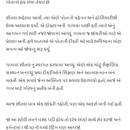
પોતાનો હક લેવા તૈયાર છે.
શીતલ શહેરમાં આવી. ત્યાં એણે પોતાની મહેનત અને હોશિયારીથી
ઉચ્ચ અભ્યાસ કર્યો. એ ડૉક્ટર બની. ગામમાં પાછી ફરી ત્યારે એનું
આગમન ગર્વ ભરી નજરે જોવામાં આવ્યું. ગામના જ છોકરીઓ માટે એ
પ્રેરણા બની. હવે માતાઓ એ પોતાની દીકરી ઓ માટે ભવિષ્યના મોટા
સપના ઓ જોવાનું શરૂ કર્યું.
ગામમાં શીતલ નું સ્વાગત કરવામાં આવ્યું. એણે એક મોટું શૈક્ષણિક
સંસ્થાન બનાવ્યું જ્યાં દીકરીઓને શિક્ષણ અને આત્મસન્માન બંને
મલતી. એક સમયે જેના અસ્તિત્વ પર સવાલ ઉઠાવાયો હતો, આજે એ
ગામ માટે ગૌરવનું પ્રતીક બની હતી.
આજ શીતલ માત્ર એક છોકરી નહોતી, પણ એક આદર્શ બની ગઈ હતી.
જો આ સ્ટોરી તમને પસંદ પડી હોય તો દરેક લોકો સાથે સેર કરજો અને
કમેન્ટમાં 1 થી 10 ની વચ્ચે રેટિંગ પણ આપજો.