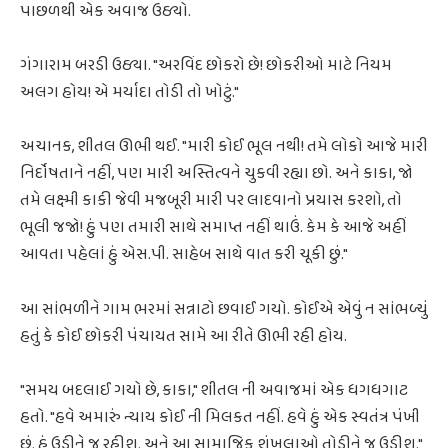
પાછળથી એક અવાજ ઉઠ્યો.
ગંગારામ બરડી ઉઠ્યા. "અરવિંદ છોકરો છે! છોકરીઓ માટે નિયમ
અલગ હોય! એ મર્યાદા તોડી તો ખોટું."
અચાનક, શીતલ ઊભી થઈ. "મારી કોઈ ભૂલ નથી! તમે લોકો આજે મારી
નિર્દોષતાને નહીં, પણ મારી અસ્તિત્વને ચુકવી રહ્યા છો. અને કાકા, જો
તમે લક્ષ્મી કાકી જેવી મજબૂરી મારી પર લાદવાનો પ્રયાસ કરશો, તો
ભૂલી જજો! હું પણ તમારી સાથે સમાપ્ત નહીં થાઉં. કેમ કે આજે અહીં
આવતા પહેલાં હું એસ.પી. સાહેબ સાથે વાત કરી ચૂકી છું."
આ સાંભળીને ગામ ભરમાં સન્નાટો છવાઈ ગયો. કોઈએ એવું ન સાંભળ્યું
હતું કે કોઈ છોકરી પંચાયત સામે આ રીતે ઊભી રહી હોય.
"સમય બદલાઈ ગયો છે, કાકા," શીતલ ની અવાજમાં એક ધગધગાટ
હતો. "હવે અમારું ન્યાય કોઈ ની મિલકત નહીં. હવે હું એક સ્વતંત્ર પંખી
છું. હું ઉડીને જ રહીશ. અને આ સામાજિક શૃંખલાઓ તોડીને જ ઉડીશ."