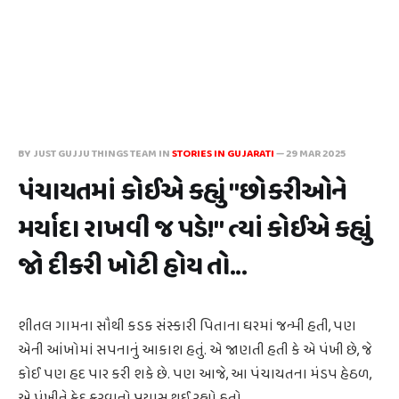
BY JUST GUJJU THINGS TEAM IN
STORIES IN GUJARATI
—
29 MAR 2025
પંચાયતમાં કોઈએ કહ્યું "છોકરીઓને
મર્યાદા રાખવી જ પડે!" ત્યાં કોઈએ કહ્યું
જો દીકરી ખોટી હોય તો...
શીતલ ગામના સૌથી કડક સંસ્કારી પિતાના ઘરમાં જન્મી હતી, પણ
એની આંખોમાં સપનાનું આકાશ હતું. એ જાણતી હતી કે એ પંખી છે, જે
કોઈ પણ હદ પાર કરી શકે છે. પણ આજે, આ પંચાયતના મંડપ હેઠળ,
એ પંખીને કેદ કરવાનો પ્રયાસ થઈ રહ્યો હતો.