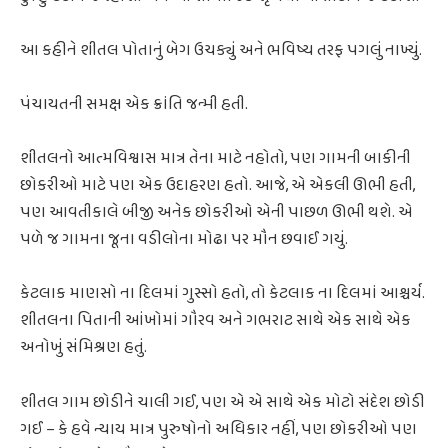
આ કહીને શીતલ પોતાનું બેગ ઉચક્યું અને ભવિષ્ય તરફ પગલું નાખ્યું.
પંચાયતની સમક્ષ એક ક્રાંતિ જન્મી હતી.
શીતલનો આત્મવિશ્વાસ માત્ર તેના માટે નહોતો, પણ ગામની બાકીની
છોકરીઓ માટે પણ એક ઉદાહરણ હતો. આજે, એ એકલી ઊભી હતી,
પણ આવતીકાલે બીજી અનેક છોકરીઓ એની પાછળ ઊભી થશે. એ
પળે જ ગામના જૂના વડીલોના મોઢા પર મૌન છવાઈ ગયું.
કેટલાક માણસો ના દિલમાં ગુસ્સો હતો, તો કેટલાક ના દિલમાં આશ્ચર્ય.
શીતલના પિતાની આંખોમાં ગૌરવ અને ગભરાટ સાથે એક સાથે એક
અનોખું સંમિશ્રણ હતું.
શીતલ ગામ છોડીને ચાલી ગઈ, પણ એ એ સાથે એક મોટો સંદેશ છોડી
ગઈ – કે હવે ન્યાય માત્ર પુરુષોનો અધિકાર નહીં, પણ છોકરીઓ પણ