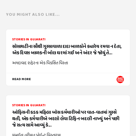
YOU MIGHT ALSO LIKE...
STORIES IN GUJARATI
સોસાયટીના સૌથી ગુસ્સાવાળા દાદા બાળકોને ક્યારેય રમવા ન દેતા,
એક દિવસ બાળકની બોલ ઘરમાં ગઈ અને અંદર જે જોયું તે...
અમદાવાદ શહેરના એક વિકસિત વિસ્તા
READ MORE
STORIES IN GUJARATI
ઓફિસની કડક મહિલા બોસ કર્મચારીઓ પર વાત-વાતમાં ગુસ્સે
થતી, એક કર્મચારીએ બદલો લેવા ટિફિન બદલી નાખ્યું અને પછી
જે સત્ય સામે આવ્યું કે...
મુંબઈના નરીમાન પોઇન્ટ વિસ્તારમા