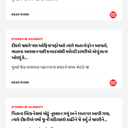
READ MORE
STORIES IN GUJARATI
દીકરો જ્યારે પણ ઓફિસ પહોંચતો ત્યારે માતાનો ફોન આવતો,
માતાના અવસાન પછી કબાટમાંથી મળેલી ડાયરીએ એવું સત્ય
ખોલ્યું કે...
મુંબઈ જેવા ધમધમતા મહાનગરમાં સવારનો સમય એટલે જા
READ MORE
STORIES IN GUJARATI
પિતાના બિઝનેસમાં મોટું નુકસાન ગયું અને રસ્તા પર આવી ગયા,
ત્યારે દીકરીએ વર્ષો જૂની ઘડિયાળો કાઢીને જે કર્યું તે જાણીને...