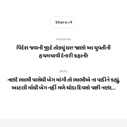
Share
PREVIOUS
વિદેશ જવાની જીદે તોડ્યું ઘર! જાણો આ યુવતીની
હચમચાવી દેનારી કહાની!
NEXT
નણંદે ભાભી પાસેથી બેગ માંગી તો ભાભીએ ના પાડીને કહ્યું,
આટલી મોંઘી બેગ નહીં મળે થોડા દિવસો પછી નણંદ...