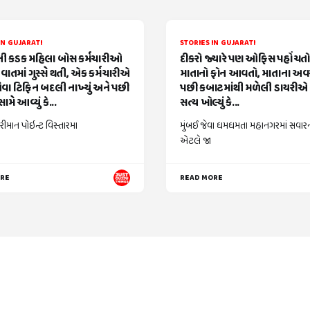
IN GUJARATI
STORIES IN GUJARATI
 કડક મહિલા બોસ કર્મચારીઓ
દીકરો જ્યારે પણ ઓફિસ પહોંચતો ત
વાતમાં ગુસ્સે થતી, એક કર્મચારીએ
માતાનો ફોન આવતો, માતાના અ
વા ટિફિન બદલી નાખ્યું અને પછી
પછી કબાટમાંથી મળેલી ડાયરીએ 
ામે આવ્યું કે...
સત્ય ખોલ્યું કે...
રીમાન પોઇન્ટ વિસ્તારમા
મુંબઈ જેવા ધમધમતા મહાનગરમાં સવાર
એટલે જા
ORE
READ MORE