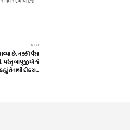
ન બેલને દબાવી દેજો.
NEXT
્યા છે, નક્કી પૈસા
. પરંતુ બાપુજીએ જે
કહ્યું તેનાથી દીકરા...