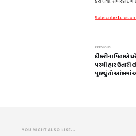
કરી લેજો. સબસ્ક્રાઇબ
Subscribe to us on
PREVIOUS
દીકરીના પિતાએ ઘર
પરથી હાર ઉતારી લ
પૂછ્યું તો આંખમાં આં
YOU MIGHT ALSO LIKE...