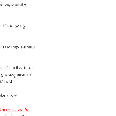
યાંથી બહાર આવી ને
ખાઈ ગયા હતા. હું
ના લગ્ન જીવનમાં જાણે
નાખી છે ખાલી રસોડામાં
 હોય પરંતુ આપણે તો
ેટી પડી.
રેટીંગ આપજો.
લ ને સબસ્ક્રાઇબ