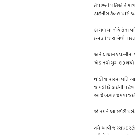
તેમ છતાં પતિએ તે કાગળ 
ડાઇનીંગ ટેબલ પાસે જઈ
કાગળ માં નીચે તેના પત
હમણાં જ સામેથી નાસ્
અને અચાનક પત્નીના આ
એક નવો યુગ શરૂ થયો હો
થોડી જ વારમાં પતિ આવ્
જ પડી છે ડાઈનીંગ ટે
આજે બહાર જમવા જઈશું,
જો તમને આ સ્ટોરી પસંદ
તમે આવી જ રસપ્રદ સ્ટ