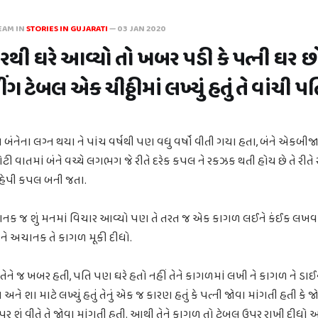
EAM IN
STORIES IN GUJARATI
—
03 JAN 2020
રથી ઘરે આવ્યો તો ખબર પડી કે પત્ની ઘર છ
ંગ ટેબલ એક ચીઠ્ઠીમાં લખ્યું હતું તે વાંચી પતિ
નેના લગ્ન થયા ને પાંચ વર્ષથી પણ વધુ વર્ષો વીતી ગયા હતા, બંને એકબીજ
ી વાતમાં બંને વચ્ચે લગભગ જે રીતે દરેક કપલ ને રકઝક થતી હોય છે તે રીતે
 હેપી કપલ બની જતા.
નક જ શું મનમાં વિચાર આવ્યો પણ તે તરત જ એક કાગળ લઈને કંઈક લખવા
તેને અચાનક તે કાગળ મૂકી દીધો.
 તેને જ ખબર હતી, પતિ પણ ઘરે હતો નહીં તેને કાગળમાં લખી ને કાગળ ને ડા
 અને શા માટે લખ્યું હતું તેનું એક જ કારણ હતું કે પત્ની જોવા માંગતી હતી કે જો
પર શું વીતે તે જોવા માંગતી હતી. આથી તેને કાગળ તો ટેબલ ઉપર રાખી દીધો અ