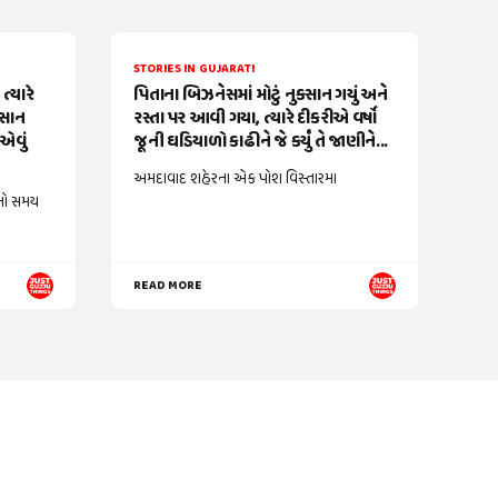
STORIES IN GUJARATI
્યારે
પિતાના બિઝનેસમાં મોટું નુકસાન ગયું અને
વસાન
રસ્તા પર આવી ગયા, ત્યારે દીકરીએ વર્ષો
એવું
જૂની ઘડિયાળો કાઢીને જે કર્યું તે જાણીને...
અમદાવાદ શહેરના એક પોશ વિસ્તારમા
નો સમય
READ MORE