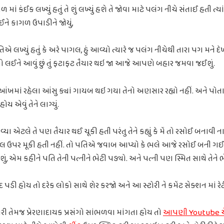
માં કંઈક લખ્યું હતું તે શું લખ્યું હશે તે જોવા માટે પલંગ નીચે સંતાઈ હતી ત્
ને કાગળ ઉપાડીને જોયું,
િએ લખ્યું હતું કે અરે પાગલ, હું આવ્યો ત્યારે જ પલંગ નીચેથી તારા પગ મને દે
તો લઈને આવું છું તું ફટાફટ તૈયાર થઇ જા આજે આપણે બહાર જમવા જઈશું.
ંખમાં રહેલા આંસુ ક્યાં ગાયબ થઇ ગયા તેનો અણસાર રહ્યો નહીં. અને પોતા
ય એવું તેને લાગ્યું.
યા એટલે તે પણ તૈયાર થઈ ચૂકી હતી પરંતુ તેને કહ્યું કે મેં તો રસોઈ બનાવી 
બલ ઉપર મૂકી હતી નહીં. તો પતિએ જવાબ આપ્યો કે ભલે આજે રસોઈ બની ગઈ
 એમ કહીને પતિ તેની પત્નીને ભેટી પડ્યો. અને પત્ની પણ સ્મિત સાથે તેને ભ
 પડી હોય તો દરેક લોકો સાથે શેર કરજો અને આ સ્ટોરી ને કમેંટ સેક્શન માં 
ોરી તેમજ પ્રેરણાદાયક પ્રસંગો સાંભળવા માંગતા હોય તો
આપણી Youtube ચેન