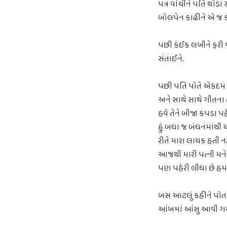
પત્ર વાંચીને પતિ થોડા
બોલપેન કાઢીને એ જ કા
પછી કંઈક લખીને ફરી પ
સંતાઈને.
પછી પતિ પોતે એકદમ ખ
અને સાથે સાથે ગીતના ત
હવે તેને બીજા કપડા પ
હું બધા જ બંધનમાંથી એક
રીતે મારા લાયક હતી નહ
આજથી મારી પત્ની મને 
પણ પહેરી લીધા છે હમણા
બસ આટલું કહીને પોતાન
આંખમાં આંસુ આવી ગયા, 