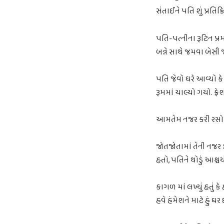
સંતાઈને પતિ શું પ્રતિ
પતિ-પત્નીના રૂટિન પ્ર
બન્ને સાથે જમવા બેસી
પતિ જેવો ઘરે આવ્યો કે
રૂમમાં ચાલ્યો ગયો. ફ્
આમતેમ નજર કરી રસોડામ
જોતજોતામાં તેની નજર 
હતો, પતિને થોડું આશ્ચ
કાગળ માં લખ્યું હતું 
હવે હંમેશને માટે હું ઘર