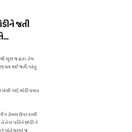
ોડીને જતી
...
ાથી ખુશ જ હતા. તેમ
 રકઝક થઈ જતી, પરંતુ
 બેસી ગઈ, થોડી વખત
ઈનીંગ ટેબલ ઉપર રાખી
 તે તેના પતિને છોડી ને
ને પોતે ઘરમાં જ