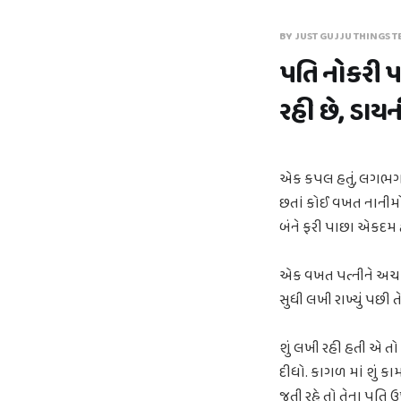
BY JUST GUJJU THINGS T
પતિ નોકરી પ
રહી છે, ડાયની
એક કપલ હતું, લગભગ બં
છતાં કોઈ વખત નાનીમોટ
બંને ફરી પાછા એકદમ
એક વખત પત્નીને અચા
સુધી લખી રાખ્યું પછી 
શું લખી રહી હતી એ તો
દીધો. કાગળ માં શું કામ
જતી રહે તો તેના પતિ ઉ