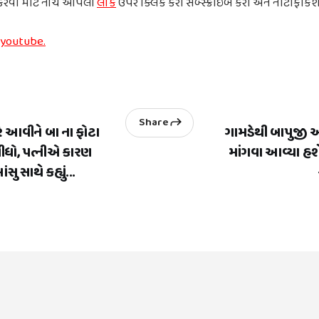
 કરવા માટે નીચે આપેલી
લીંક
ઉપર ક્લિક કરી સબ્સ્ક્રાઇબ કરી અને નોટીફીકેશ
 youtube.
Share
ે આવીને બા ના ફોટા
ગામડેથી બાપુજી આવ
ીધો, પત્નીએ કારણ
માંગવા આવ્યા હશે
સુ સાથે કહ્યું...