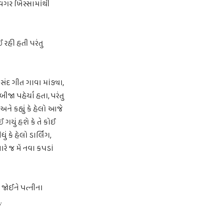
ા વગર ખિસ્સામાંથી
 રહી હતી પરંતુ
દ ગીત ગાવા માંડ્યા,
જા પહેર્યા હતા, પરંતુ
ે કહ્યું કે હેલો આજે
 ગયું હશે કે તે કોઈ
કે હેલો ડાર્લિંગ,
ે જ મેં નવા કપડાં
 જોઈને પત્નીના
.