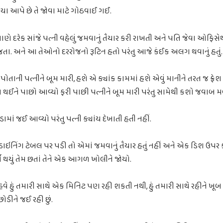
ક્રિયા આપે છે તે જોવા માટે ગોઠવાઈ ગઈ.
માણે દરેક સાંજે પત્ની વહેલું જમવાનું તૈયાર કરી રાખતી અને પતિ જેવા ઓફિસે
 જતા. અને આ તેઓનો દરરોજનો રૂટિન હતો પરંતુ આજે કંઈક અલગ થવાનું હતું.
 પોતાની પત્નીને બૂમ મારી, હશે એ ક્યાંક કામમાં હશે એવું માનીને તરત જ ફ્રે
રેશ થઈને પાછો આવ્યો ફરી પાછી પત્નીને બૂમ મારી પરંતુ સામેથી કશો જવાબ મળ
ાં જઈ આવ્યો પરંતુ પત્ની ક્યાંય દેખાતી હતી નહીં.
ડાઇનિંગ ટેબલ પર પડી તો એમાં જમવાનું તૈયાર હતું નહીં અને એક ડિશ ઉપર 
ર્ય થયું તેમ છતાં તેને એક આગળ ખોલીને જોયો.
કે હવે હું તમારી સાથે એક મિનિટ પણ રહી શકતી નથી, હું તમારી સાથે રહીને ખૂબ
 છોડીને જઈ રહી છું.