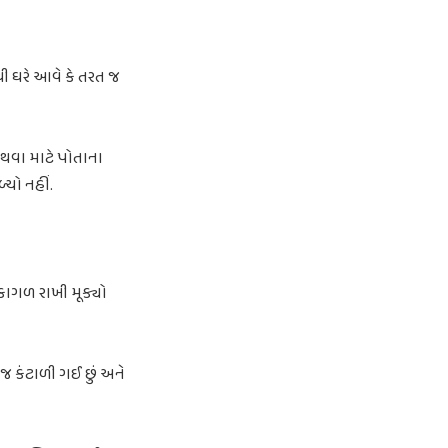
થી ઘરે આવે કે તરત જ
શ થવા માટે પોતાના
્યો નહીં.
કાગળ રાખી મૂક્યો
 જ કંટાળી ગઈ છું અને