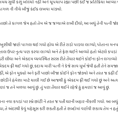
 સમય સુધી કશું બોલ્યો નહીં અને ચૂપચાપ રહ્યા પછી કંઈ જ પ્રતિક્રિયા આપ્ય
ગળ ની નીચે બીજું કંઈક લખવા માંડ્યો.
ાછો તે કાગળ જેમ હતો તેમ એ જ જગ્યાએ રાખી દીધો, આ બધું તેની પત્ની જોઈ
ુશીથી જાણે પાગલ થઇ ગયો હોય એ રીતે રાડો પાડવા લાગ્યો, પોતાના મનપસં
ાલ ઉપર નૃત્ય પણ કરવા લાગ્યો અને તે ફ્રેશ થઈને આવ્યો હતો એટલે કપડાં બી
હેરી લીધા અને એકદમ વ્યવસ્થિત સરસ રીતે તૈયાર થઇને કોઈના ફોન લગાવ્યો અન
દમ ફ્રી થઈ ગયો છું, કદાચ મારી પત્ની ને કેજે સાવ મૂર્ખ જેવી હતી તેને સમજાઈ
ીં, એ ફોન મુક્યો અને ફરી પાછો બીજા કોઈને ફોન જોડ્યો અને તરત જ કહી દીધું 
છોડીને હંમેશા માટે ચાલી ગઈ છે આજથી હું એકદમ ફ્રી થઈ ગયો છું અને અત્યાર
ં જ તને મળવા આવું છું. તું પણ તૈયાર થઈને રહેજે હું હમણાં જ આવું છું.
ા નવા કપડાં પર સ્પ્રે છાંટી ને તરત જ પતી ઘરની બહાર નીકળી ગયો. આ બધું
તે અંદરથી કેવું મહેસૂસ કરી શકતી હતી તે શબ્દોમાં વર્ણવી શકાય તેમ ન હતું