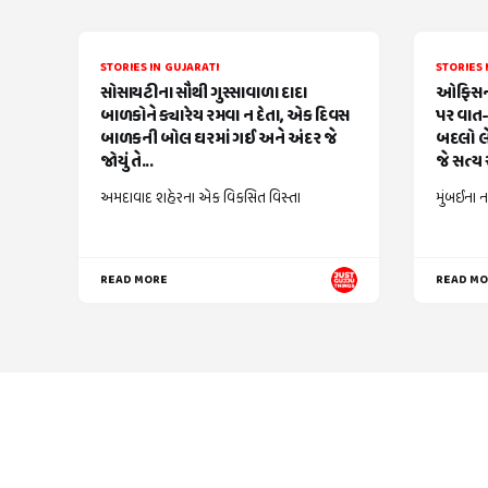
STORIES IN GUJARATI
STORIES 
સોસાયટીના સૌથી ગુસ્સાવાળા દાદા
ઓફિસની
બાળકોને ક્યારેય રમવા ન દેતા, એક દિવસ
પર વાત-
બાળકની બોલ ઘરમાં ગઈ અને અંદર જે
બદલો લે
જોયું તે...
જે સત્ય સ
અમદાવાદ શહેરના એક વિકસિત વિસ્તા
મુંબઈના ન
READ MORE
READ M