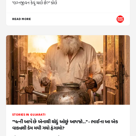
"લગ્નજીવન કેવું ચાલે છે?" કોલે
READ MORE
STORIES IN GUJARATI
"પત્ની આપે છે એનાથી થોડું ઓછું આપજો..." - ભાઈના આ એક
વાક્યથી કેમ મચી ગયો હંગામો?