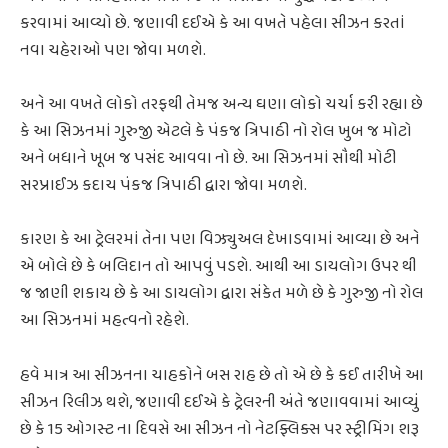
કરવામાં આવ્યો છે. જણાવી દઈએ કે આ વખતે પહેલા સીઝન કરતાં
નવા ચહેરાઓ પણ જોવા મળશે.
અને આ વખતે લોકો તરફથી તેમજ અન્ય ઘણા લોકો ચર્ચા કરી રહ્યા છે
કે આ સિઝનમાં ગુરુજી એટલે કે પંકજ ત્રિપાઠી નો રોલ ખુબ જ મોટો
અને બધાને ખૂબ જ પસંદ આવવા નો છે. આ સિઝનમાં સૌથી મોટી
સરપ્રાઈઝ કદાચ પંકજ ત્રિપાઠી દ્વારા જોવા મળશે.
કારણ કે આ ટ્રેલરમાં તેના પણ વિઝ્યુઅલ દેખાડવામાં આવ્યા છે અને
એ બોલે છે કે બલિદાન તો આપવું પડશે. આથી આ ડાયલોગ ઉપર થી
જ જાણી શકાય છે કે આ ડાયલોગ દ્વારા સંકેત મળે છે કે ગુરુજી નો રોલ
આ સિઝનમાં મહત્વનો રહેશે.
હવે માત્ર આ સીઝનના ચાહકોને બસ રાહ છે તો એ છે કે કઈ તારીખે આ
સીઝન રિલીઝ થશે, જણાવી દઈએ કે ટ્રેલરની અંતે જણાવવામાં આવ્યું
છે કે 15 ઓગસ્ટ ના દિવસે આ સીઝન નો નેટફ્લિક્સ પર સ્ટ્રીમિંગ શરૂ