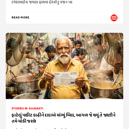
રમેશભાઈના જમણા હાથમાં ઇસ્ત્રીનું વજન ખા
READ MORE
STORIES IN GUJARATI
ફાટેલું પાકીટ કાઢીને દાદાએ માંગ્યું બિલ, આગળ જે થયું તે જાણીને
તમે ચોંકી જશો!