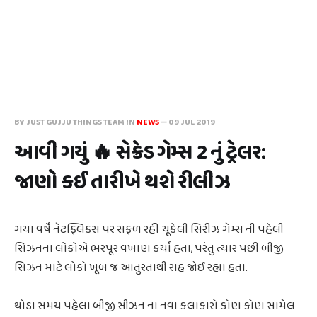
BY JUST GUJJU THINGS TEAM IN
NEWS
—
09 JUL 2019
આવી ગયું 🔥 સેક્રેડ ગેમ્સ 2 નું ટ્રેલર:
જાણો કઈ તારીખે થશે રીલીઝ
ગયા વર્ષે નેટફ્લિક્સ પર સફળ રહી ચૂકેલી સિરીઝ ગેમ્સ ની પહેલી
સિઝનના લોકોએ ભરપૂર વખાણ કર્યા હતા, પરંતુ ત્યાર પછી બીજી
સિઝન માટે લોકો ખૂબ જ આતુરતાથી રાહ જોઈ રહ્યા હતા.
થોડા સમય પહેલા બીજી સીઝન ના નવા કલાકારો કોણ કોણ સામેલ