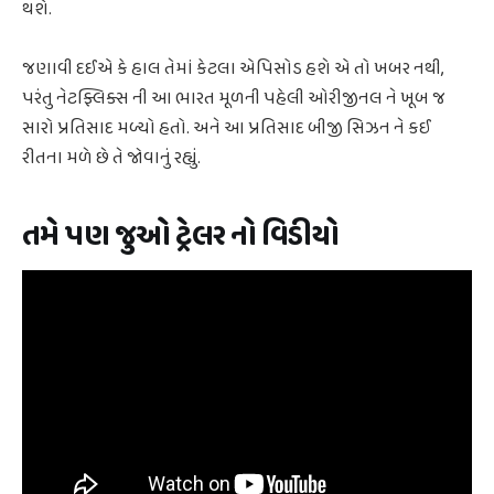
થશે.
જણાવી દઈએ કે હાલ તેમાં કેટલા એપિસોડ હશે એ તો ખબર નથી,
પરંતુ નેટફ્લિક્સ ની આ ભારત મૂળની પહેલી ઓરીજીનલ ને ખૂબ જ
સારો પ્રતિસાદ મળ્યો હતો. અને આ પ્રતિસાદ બીજી સિઝન ને કઈ
રીતના મળે છે તે જોવાનું રહ્યું.
તમે પણ જુઓ ટ્રેલર નો વિડીયો