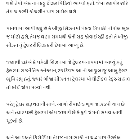
થશે તેવો એક નાનકડું ટીઝર વિડિયો આવ્યો હતો. જેમાં રણવીર શોરે
તેમ જ કલ્કી કોચલીન પણ સામેલ થશે.
માનવામાં આવી રહ્યું છે કે બીજી સિઝનમાં પંકજ ત્રિપાઠી નો રોલ ખૂબ
જ મોટો હશે, તેમજ ઘણા સમયથી જેની રાહ જોવાઇ રહી હતી તે બીજી
સીઝન નું ટ્રેલર રીલિઝ કરી દેવામાં આવ્યું છે.
જણાવી દઈએ કે પહેલી સિઝનમાં જે ટ્રેલર બનાવવામાં આવ્યું હતું
ટ્રેલરમાં રાજનૈતિક કનેક્શન, 25 દિવસ આ ની આજુબાજુ આખુ ટ્રેલર
ભૂમિ રહ્યું હતું. જ્યારે બીજા સીઝનના ટ્રેલરમાં પોલીટીકલ રેફરન્સ હાલ
તો કોઈ જોવા મળ્યો નથી.
પરંતુ ટ્રેલર શરૂ થતાની સાથે, આખો રીવાઇન્ડ ખૂબ જ ઝડપી થાય છે
અને ત્યાર પછી ટ્રેલરમાં એમ જણાવે છે કે હવે જંગનો સમય આવી
ચૂક્યો છે.
અને આ વખતે હિરોશિમા તેમજ નાગાસાકી ના યુદ્ધ પણ ઉલ્લેખ