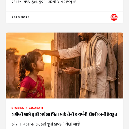
બપોરનો સમય હતો. હવામાં ગરમી અને ભેજનું પ્રમા
READ MORE
STORIES IN GUJARATI
ગરીબી સામે હારી ગયેલા પિતા માટે તેની ૬ વર્ષની દીકરી બની દેવદૂત
રમેશના ખભા પર લટકતો જૂનો કાપડનો થેલો આજે