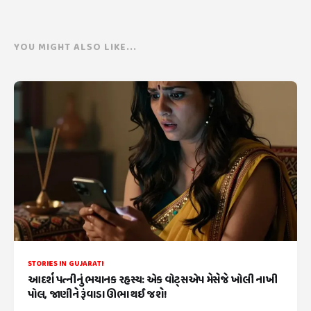
YOU MIGHT ALSO LIKE...
STORIES IN GUJARATI
આદર્શ પત્નીનું ભયાનક રહસ્ય: એક વોટ્સએપ મેસેજે ખોલી નાખી
પોલ, જાણીને રૂંવાડા ઊભા થઈ જશે!