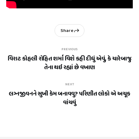
Share
PREVIOUS
વિરાટ કોહલી રોહિત શર્મા વિશે કહી દીધું એવું, કે ચારેબાજુ
તેના થઇ રહ્યાં છે વખાણ
NEXT
લગ્નજીવનને સુખી કેમ બનાવવુ? પરિણીત લોકો એ અચૂક
વાંચવું