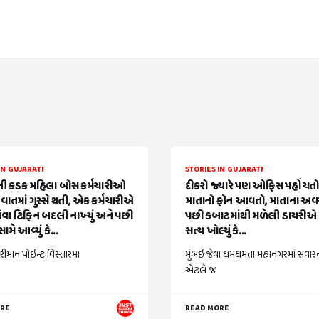
IN GUJARATI
STORIES IN GUJARATI
 કડક મહિલા બોસ કર્મચારીઓ
દીકરો જ્યારે પણ ઓફિસ પહોંચતો ત
વાતમાં ગુસ્સે થતી, એક કર્મચારીએ
માતાનો ફોન આવતો, માતાના અ
વા ટિફિન બદલી નાખ્યું અને પછી
પછી કબાટમાંથી મળેલી ડાયરીએ 
ામે આવ્યું કે...
સત્ય ખોલ્યું કે...
રીમાન પોઇન્ટ વિસ્તારમા
મુંબઈ જેવા ધમધમતા મહાનગરમાં સવાર
એટલે જા
ORE
READ MORE