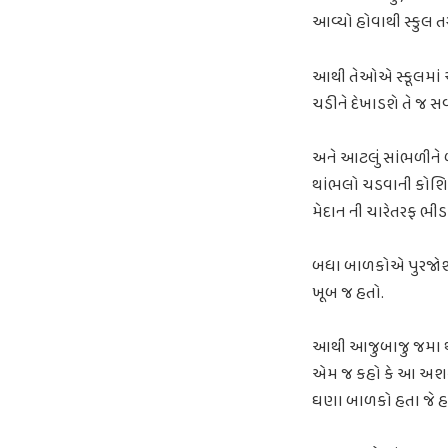
આવ્યો હોવાથી સ્કુલ ત
આથી તેઓએ સ્કૂલમાં અં
ચડીને દેખાડશે તે જ સર્
અને આટલું સાંભળીને 
થાંભલો ચડવાની કોશિશ
મેદાન ની ચારેતરફ ભી
બધા બાળકોએ પુરજોશથી
ખૂબ જ હતો.
આથી આજુબાજુ જમા થયે
એમ જ કહો કે આ અશક્ય
ઘણા બાળકો હતા જે હજ