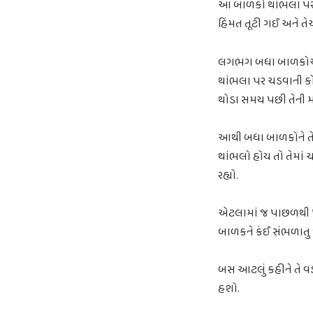
આ બાળકો થાંભલા પર
હિંમત તૂટી ગઈ અને તે
લગભગ બધા બાળકોએ થા
થાંભલા પર ચડવાની કો
થોડા સમય પછી તેની મ
આથી બધા બાળકોને તેની 
થાંભલો હોય તો તેમાં 
રહ્યો.
એટલામાં જ પાછળથી પેલ
બાળકને કંઈ સંભળાતુ જ
બસ આટલું કહીને તે વ
હશો.