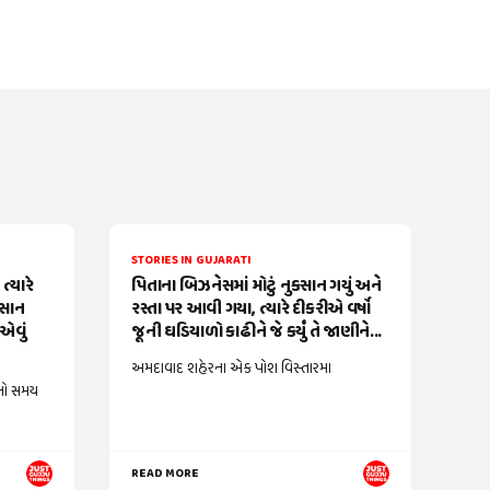
STORIES IN GUJARATI
્યારે
પિતાના બિઝનેસમાં મોટું નુકસાન ગયું અને
વસાન
રસ્તા પર આવી ગયા, ત્યારે દીકરીએ વર્ષો
એવું
જૂની ઘડિયાળો કાઢીને જે કર્યું તે જાણીને...
અમદાવાદ શહેરના એક પોશ વિસ્તારમા
નો સમય
READ MORE