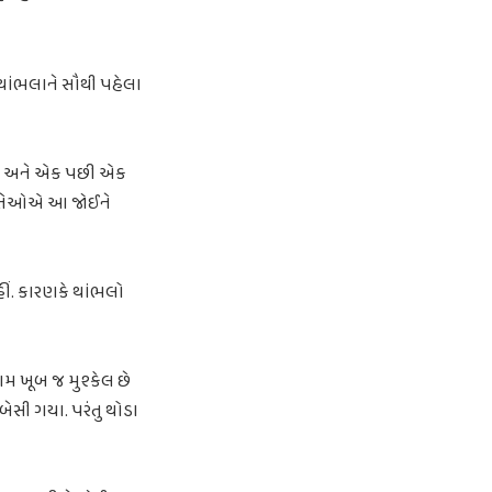
 થાંભલાને સૌથી પહેલા
યા. અને એક પછી એક
તા તેઓએ આ જોઈને
ીં. કારણકે થાંભલો
મ ખૂબ જ મુશ્કેલ છે
સી ગયા. પરંતુ થોડા