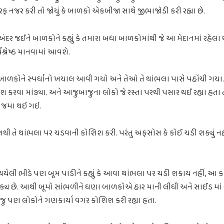
રફ નજર કરી તો જોયું કે બાળકો એકબીજા સાથે જીભાજોડી કરી રહ્યા છે.
દર જઈને બાળકોને કહ્યું કે તમારા બધા બાળકોમાંથી જે આ મેદાનમાં રહેલા
વશ્રેષ્ઠ માનવામાં આવશે.
બાળકોને સ્પર્ધાનો ખયાલ આવી ગયો અને તેઓ તે થાંભલા પાસે પહોંચી ગ
 કરવા માંડ્યા. અને આજુબાજુના લોકો જે રસ્તા પરથી પસાર થઈ રહ્યા હ
ડ જમા થઇ ગઇ.
 તે થાંભલા પર ચડવાની કોશિશ કરી. પરંતુ અફસોસ કે કોઈ ચડી શક્યું નહ
લી ભીડે પણ બૂમ પાડીને કહ્યું કે આવા થાંભલા પર ચડી શકાય નહીં, આ કા
 છે. આથી બૂમો સાંભળીને ઘણા બાળકોએ હાર માની લીધી અને સાઈડ માં બે
ુ પણ લોકોને ગણકાર્યા વગર કોશિશ કરી રહ્યા હતા.