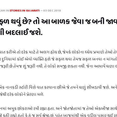
EAM IN
STORIES IN GUJARATI
—
03 DEC 2018
ફળ થવું છે? તો આ બાળક જેવા જ બની જાવ
દગી બદલાઈ જશે.
ત કરીએ તો દરેક માટે તે અલગ હોય છે, જેમકે લોકોના ધ્યેય પ્રમાણે તેઓ 
દુનિયામાં કોઈ એવો વ્યક્તિ હશે જે સફળ થવા તેમજ સફળ બનવા ન માંગતો 
 જરૂરી છે તેમજ શું જરૂરી નથી. તે લોકો સમજી શકતા નથી. જેના અભાવે ઘણા
ાનકડી સ્ટોરી વિશે વાત કરવાના છીએ જે તમને ઘણું શીખડાવી જશે. અને આ
 દરેક લોકોને પ્રેરણા મળે.
નમાં અમુક છોકરાઓ રમી રહ્યા હતા. અને જોતજોતામાં જ તેઓ એકબીજા સાથે ઝ
જો કહી રહ્યો હતો કે હું જ સર્વ શ્રેષ્ઠ છું. પરંતુ બાજુમાંથી એક વડીલ પસાર 