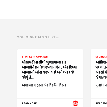
YOU MIGHT ALSO LIKE...
STORIES IN GUJARATI
STORIES 
સોસાયટીના સૌથી ગુસ્સાવાળા દાદા
ઓફિસની
બાળકોને ક્યારેય રમવા ન દેતા, એક દિવસ
પર વાત-
બાળકની બોલ ઘરમાં ગઈ અને અંદર જે
બદલો લે
જોયું તે...
જે સત્ય સ
અમદાવાદ શહેરના એક વિકસિત વિસ્તા
મુંબઈના ન
READ MORE
READ M