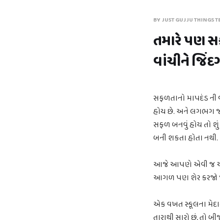
BY JUST GUJJU THINGS T
તમારે પણ સ
વાંચીને જિં
સફળતાનો માપદંડ ની વા
હોય છે. અને લગભગ જ 
સફળ બનવું હોય તો શું
બની શકતા હોતા નથી.
આજે આપણે એવી જ એક ન
આગળ પણ શેર કરજો જેથી
એક વખત સ્કૂલના મેદા
તારાથી સારો છું, તો બી