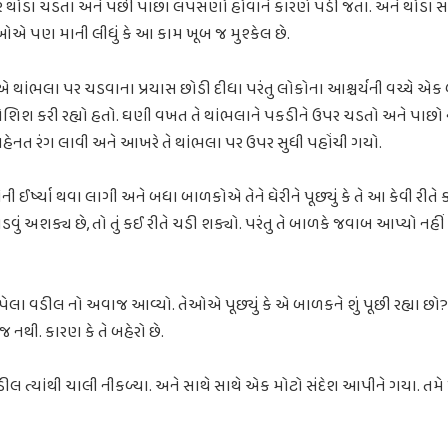
 થોડા ચડતા અને પછી પાછા લપસણો હોવાને કારણે પડી જતા. અને થોડા
ઓએ પણ માની લીધું કે આ કામ ખૂબ જ મુશ્કેલ છે.
ંભલા પર ચડવાના પ્રયાસ છોડી દીધા પરંતુ લોકોના આશ્ચર્યની વચ્ચે એક
શિશ કરી રહ્યો હતો. ઘણી વખત તે થાંભલાને પકડીને ઉપર ચડતો અને પાછો ની
હેનત રંગ લાવી અને આખરે તે થાંભલા પર ઉપર સુધી પહોંચી ગયો.
ઈર્ષ્યા થવા લાગી અને બધા બાળકોએ તેને ઘેરીને પૂછ્યું કે તે આ કેવી રીતે
ચડવું અશક્ય છે, તો તું કઈ રીતે ચડી શક્યો. પરંતુ તે બાળકે જવાબ આપ્યો ન
ા વડીલ નો અવાજ આવ્યો. તેઓએ પૂછ્યું કે એ બાળકને શું પૂછી રહ્યા છો? 
 નથી. કારણ કે તે બહેરો છે.
ડીલ ત્યાંથી ચાલી નીકળ્યા. અને સાથે સાથે એક મોટો સંદેશ આપીને ગયા. 