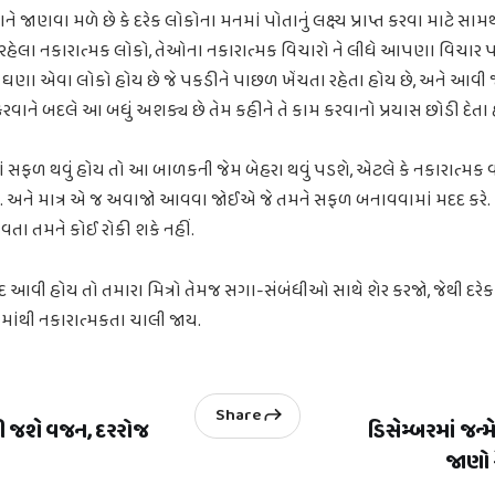
જાણવા મળે છે કે દરેક લોકોના મનમાં પોતાનું લક્ષ્ય પ્રાપ્ત કરવા માટે સામર્થ
હેલા નકારાત્મક લોકો, તેઓના નકારાત્મક વિચારો ને લીધે આપણા વિચાર
માં ઘણા એવા લોકો હોય છે જે પકડીને પાછળ ખેંચતા રહેતા હોય છે, અને આ
 કરવાને બદલે આ બધું અશક્ય છે તેમ કહીને તે કામ કરવાનો પ્રયાસ છોડી દે
ં સફળ થવું હોય તો આ બાળકની જેમ બેહરા થવું પડશે, એટલે કે નકારાત્મક 
હીં. અને માત્ર એ જ અવાજો આવવા જોઈએ જે તમને સફળ બનાવવામાં મદદ કરે
તા તમને કોઈ રોકી શકે નહીં.
દ આવી હોય તો તમારા મિત્રો તેમજ સગા-સંબંધીઓ સાથે શેર કરજો, જેથી દરેક
ાંથી નકારાત્મકતા ચાલી જાય.
Share
ી જશે વજન, દરરોજ
ડિસેમ્બરમાં જન્મ
જાણો 