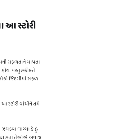
! આ સ્ટોરી
તેમની સફળતાને માપતા
હોય. પરંતુ હકીકતે
 લોકો જિંદગીમાં સફળ
 સ્ટોરી વાંચીને તમે
ઘડવા લાગ્યા કે હું
થઈ રહ્યા હતા તેઓએ અવાજ