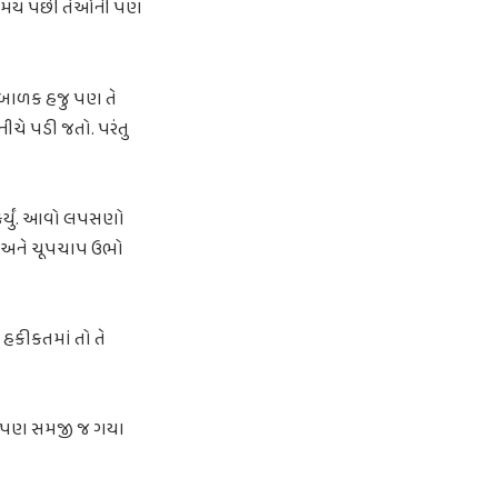
 સમય પછી તેઓની પણ
 બાળક હજુ પણ તે
ચે પડી જતો. પરંતુ
 કર્યું. આવો લપસણો
હીં અને ચૂપચાપ ઉભો
હકીકતમાં તો તે
તમે પણ સમજી જ ગયા