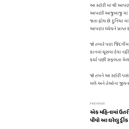
આ સ્ટોરી માં થી આપણને 
આપણી આજુબાજુ માં ર
જતા હોય છે. દુનિયા 
આપણા ધ્યેયને પ્રાપ્ત
જો તમારે પણ જિંદગીમા
કાનમાં ઘૂસવા દેવા ન
કર્યા પછી સફળતા મેળવ
જો તમને આ સ્ટોરી પસં
મળે અને તેઓના જીવનમ
PREVIOUS
એક મહિનામાં ઉતર
પીવો આ ઘરેલુ ડ્રીંક