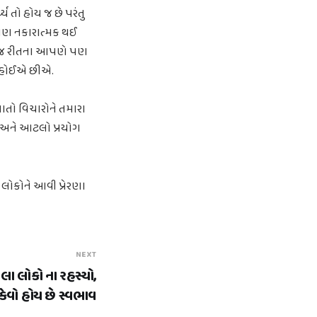
્ય તો હોય જ છે પરંતુ
 પણ નકારાત્મક થઈ
વી જ રીતના આપણે પણ
તા હોઈએ છીએ.
વાતો વિચારોને તમારા
. અને આટલો પ્રયોગ
 લોકોને આવી પ્રેરણા
NEXT
ેલા લોકો ના રહસ્યો,
કેવો હોય છે સ્વભાવ