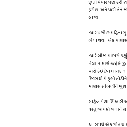
છું તો વેપાર પણ કરી શક
ફરીશ. અને પછી તેને જો
લાગ્યા.
ત્યાર પછી છ મહિના સુધ
ભેગા થયા. એક માણસ બ
ત્યારે બીજા માણસે કહ્
પેલા માણસે કહ્યું કે 
પાસે કંઇ દેવા લાયક ન હ
દિવસથી મેં ફુલો તોડીને 
માણસ સાંભળીને ખુશ
સાહેબ પેલા ભિખારી અ
વસ્તુ આપણે બધાને સમજ
આ સમયે એક ગીત યાદ આ