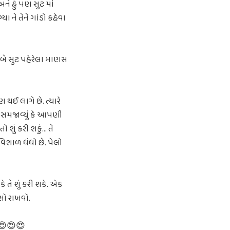
અને હું પણ સુટ માં
ા ને તેને ગાંડો કહેવા
સ બે સુટ પહેરેલા માણસ
 થઈ લાગે છે. ત્યારે
ાં સમજાવ્યું કે આપણી
શું કરી શકું... તે
ો વિશાળ ધંધો છે. પેલો
તે શું કરી શકે. એક
સો રાખવો.
 😍😍😍