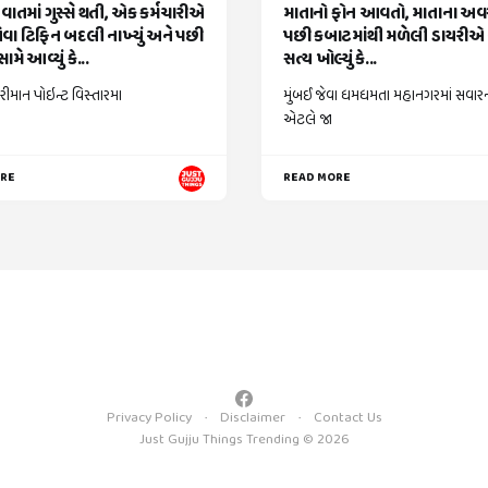
વાતમાં ગુસ્સે થતી, એક કર્મચારીએ
માતાનો ફોન આવતો, માતાના અ
વા ટિફિન બદલી નાખ્યું અને પછી
પછી કબાટમાંથી મળેલી ડાયરીએ 
ામે આવ્યું કે...
સત્ય ખોલ્યું કે...
રીમાન પોઇન્ટ વિસ્તારમા
મુંબઈ જેવા ધમધમતા મહાનગરમાં સવાર
એટલે જા
ORE
READ MORE
Privacy Policy
Disclaimer
Contact Us
Just Gujju Things Trending © 2026