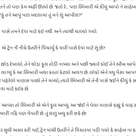
ડી તને તો પણ કેમ અહી ઊભો છે. જતો રે... પણ ભિખારી એ કીધું આપો ને સાહેબ 
ું "હું તને આપું પણ બદલામાં તું મને શું આપીશ?"
 પાસે તમને દેવા માટે કંઇ નથી. અને ત્યાંથી ચાલ્યો ગયો.
્રેન ની નીચે ઉતરીને વિચાર્યું કે મારી પાસે દેવા માટે શું છે?
 છોડ દેખાયો. તેને થોડા ફૂલ તોડી નાખ્યા અને પછી જ્યારે કોઈ તેને ભીખ આપે
ાગ્યું કે આ ભિખારી બધા કરતાં કેટલો અલગ છે. લોકો એને વધુ પૈસા આપવા
સુટ પહેરેલો માણસ પાછો તેને મળ્યો, ત્યારે ભિખારી એ તેની પાસે જઈને કીધું 
વા માટે કંઇક છે.
 આપ્યા તો ભિખારી એ એને ફૂલ આપ્યું. આ જોઈ ને પેલા માણસે કહ્યું કે વાહ સ
ભિખારી નહિ પણ વેપારી છે. તું ઘણું બધુ કરી શકે છે!
સુધી અસર કરી ગઈ, ટ્રેન માંથી ઉતરીને તે વિચારમાં પડી ગયો કે સાહેબ ના કહેવ