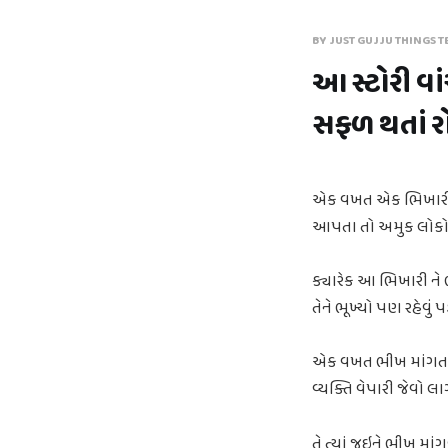
BY JUST GUJJU THINGS T
આ સ્ટોરી વા
સફળ થતાં ર
એક વખત એક ભિખારી હત
આપતા તો અમુક લોકો
ક્યારેક આ ભિખારી ને 
તેને ભૂખ્યો પણ રહેવું પડ
એક વખત ભીખ માંગતા મા
વ્યક્તિ વેપારી જેવો લ
તે ત્યાં જઇને ભીખ માં