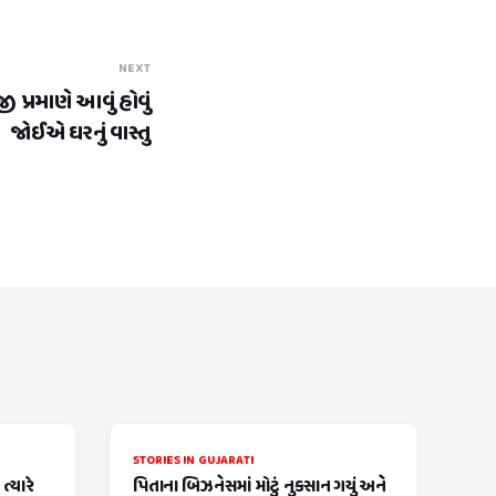
NEXT
 પ્રમાણે આવું હોવું
જોઈએ ઘરનું વાસ્તુ
STORIES IN GUJARATI
્યારે
પિતાના બિઝનેસમાં મોટું નુકસાન ગયું અને