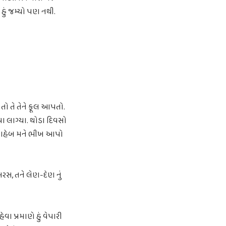
હું જમ્યો પણ નથી.
 તો તે તેને ફૂલ આપતો.
 લાગ્યા. થોડા દિવસો
કે સાહેબ મને ભીખ આપો
રસ, તને લેણ-દેણ નું
ા પ્રમાણે હું વેપારી