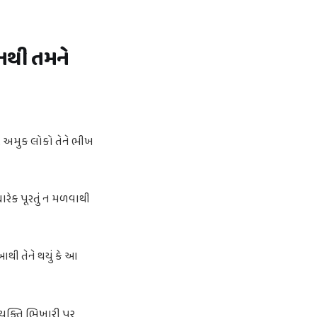
 નથી તમને
 અમુક લોકો તેને ભીખ
ારેક પૂરતું ન મળવાથી
થી તેને થયું કે આ
વ્યક્તિ ભિખારી પર