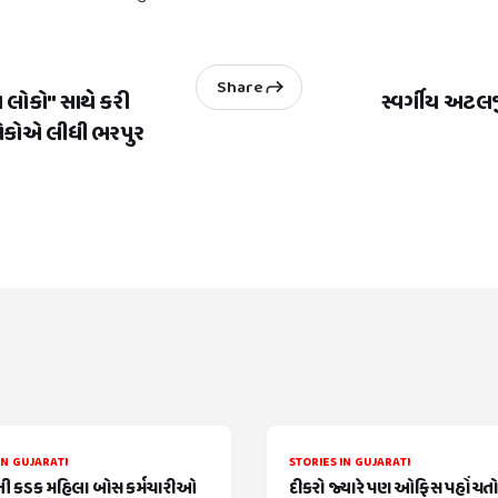
Share
મ લોકો" સાથે કરી
સ્વર્ગીય અટલજી
, લોકોએ લીધી ભરપુર
IN GUJARATI
STORIES IN GUJARATI
 કડક મહિલા બોસ કર્મચારીઓ
દીકરો જ્યારે પણ ઓફિસ પહોંચતો ત