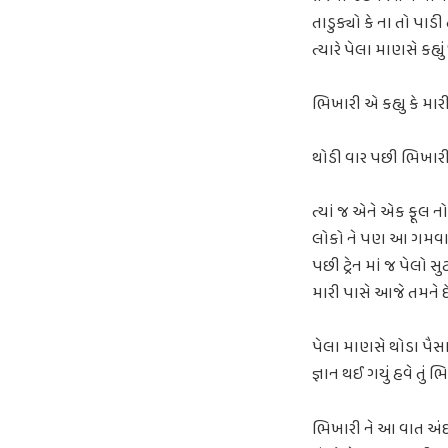
તાડુક્યો કે ના તો પા
ત્યારે પેલા માણસે કહ્ય
ભિખારી એ કહ્યુ કે મારી
થોડી વાર પછી ભિખારી એ ટ
ત્યાં જ એને એક ફૂલ નો
લોકો ને પણ આ ગમવા લ
પછી ટ્રેન માં જ પેલો 
મારી પાસે આજે તમને દે
પેલા માણસે થોડા પૈસા
જ્ઞાન થઈ ગયું હવે તું 
ભિખારી ને આ વાત અંદર 