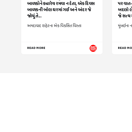
બાળકોને ક્યારેય રમવા ન દેતા, એક દિવસ
પર વાત-
બાળકની બોલ ઘરમાં ગઈ અને અંદર જે
બદલો લે
જોયું તે...
જે સત્ય સ
અમદાવાદ શહેરના એક વિકસિત વિસ્તા
મુંબઈના ન
READ MORE
READ M