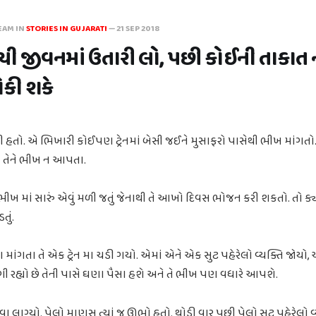
EAM IN
STORIES IN GUJARATI
—
21 SEP 2018
ંચી જીવનમાં ઉતારી લો, પછી કોઈની તાકાત
ોકી શકે
ો. એ ભિખારી કોઈપણ ટ્રેનમાં બેસી જઈને મુસાફરો પાસેથી ભીખ માંગતો.
 તેને ભીખ ન આપતા.
ભીખ માં સારું એવું મળી જતું જેનાથી તે આખો દિવસ ભોજન કરી શકતો. તો ક્ય
તું.
ંગતા તે એક ટ્રેન મા ચડી ગયો. એમાં એને એક સુટ પહેરેલો વ્યક્તિ જોયો, આ
ાગી રહ્યો છે તેની પાસે ઘણા પૈસા હશે અને તે ભીખ પણ વધારે આપશે.
ગવા લાગ્યો. પેલો માણસ ત્યાં જ ઊભો હતો. થોડી વાર પછી પેલો સુટ પહેરેલો 