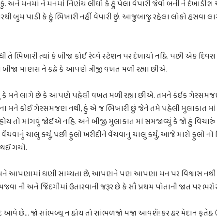
ું. અને મનમાં ને મનમાં નિર્ણય લીધો કે હું પેલા વેપારી જેવો બની ને દેખાડીશ 
રથી બુમ પાડી કે હું ભિખારી નહીં વેપારી છું. આજુબાજુ રહેલા લોકો હસવા લાગ્ય
ી તે ભિખારી ત્યાં કે બીજા કોઈ રેલ્વે સ્ટેશન પર દેખાયો નહિ. પછી એક દિવ
ીજા માણસ ને કહે કે આપણે ત્રીજી વખત મળી રહ્યા છીએ.
યું કે મને લાગે છે કે આપણે પહેલી વખત મળી રહ્યા છીએ. તમને કંઇક ગેરસમજણ
જી ના મને કોઈ ગેરસમજણ નથી, હું એ જ ભિખારી છું જેને તમે પહેલી મુલાકાત મ
ોય તો માંગવું જોઈએ નહિ. અને બીજી મુલાકાત માં સમજાવ્યું કે જો હું વિચારું તો 
વેંચવાનું ચાલુ કર્યુ, પછી ફુલો ખરીદીને વેંચવાનું ચાલુ કર્યુ, આજે મારો ફુલો ન
 થઈ ગયો.
ને આપણામાં ઘણી સામ્યતા છે, આપણને પણ આપણા મન પર વિશ્વાસ નથી કે 
વા ની અને જિંદગીમાં ઉતારવાની જરૂર છે કે સૌ પ્રથમ પોતાની જાત પર ભરો
વે છે... જો સાંભળ્યુ ન હોય તો સાંભળજો મજા આવશૅ! કર હર મેદાન ફતેહ