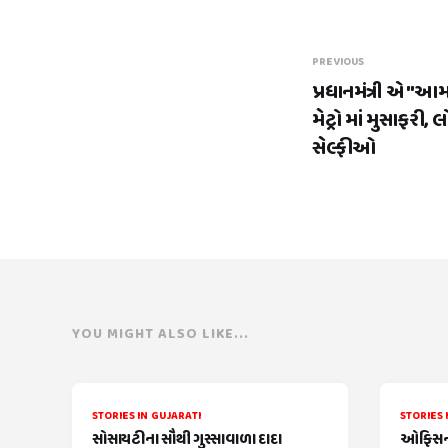
PREVIOUS
પ્રધાનમંત્રી એ "આ
મેટ્રો માં મુસાફરી
સેલ્ફીઓ
YOU MIGHT ALSO LIKE...
STORIES IN GUJARATI
STORIES 
સોસાયટીના સૌથી ગુસ્સાવાળા દાદા
ઓફિસની