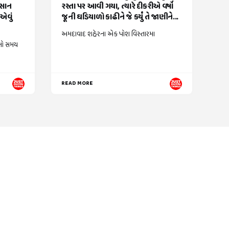
વસાન
રસ્તા પર આવી ગયા, ત્યારે દીકરીએ વર્ષો
એવું
જૂની ઘડિયાળો કાઢીને જે કર્યું તે જાણીને...
અમદાવાદ શહેરના એક પોશ વિસ્તારમા
નો સમય
READ MORE