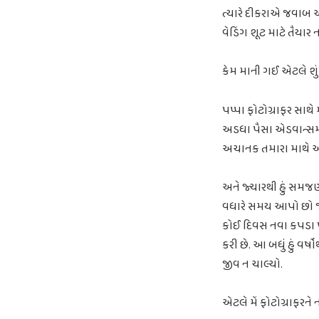
ત્યારે દીકરાએ જવાબ આપ્
વેડિંગ શૂટ માટે તૈયાર
કેમ માની ગઈ એટલે શુ
પપ્પા ફોટોગ્રાફર સાથે
અડધા પૈસા એડવાન્સમાં
અચાનક તમારા માથે આ
અને જ્યારથી હું સમજ
વધારે સમય આપો છો જેથ
કોઈ દિવસ નવા કપડા 
કરી છે. આ બધું હું વર
જીવ ન ચાલ્યો.
એટલે મેં ફોટોગ્રાફરને ન