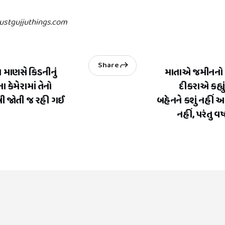
justgujjuthings.com
Share
ા માણસે કિડનીનું
માતાએ જમીનનો 
ા કેમેરામાં તેનો
દીકરાએ કહ્યુ
ત્રી જોતી જ રહી ગઈ
બહેનને કશું નહીં આપ
નહીં, પરંતુ વ