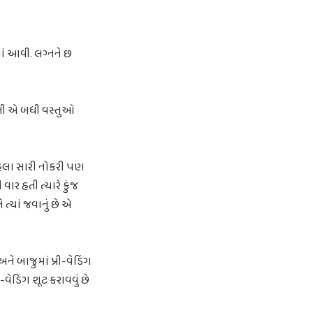
ાં આવી. લગ્નને છ
ર હતી એ બધી વસ્તુઓ
પહેલા સારી નોકરી પણ
ર હતી ત્યારે કુંજ
 ત્યાં જવાનું છે એ
ે બાજુમાં પ્રી-વેડિંગ
ી-વેડિંગ શૂટ કરાવવું છે