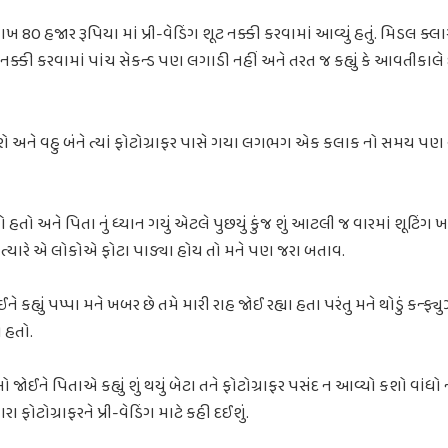
ખ 80 હજાર રૂપિયા માં પ્રી-વેડિંગ શૂટ નક્કી કરવામાં આવ્યું હતું. મિડલ ક્
ક્કી કરવામાં પાંચ સેકન્ડ પણ લગાડી નહીં અને તરત જ કહ્યું કે આવતીકાલે દ
કરો અને વહુ બંને ત્યાં ફોટોગ્રાફર પાસે ગયા લગભગ એક કલાક નો સમય પણ
્યો હતો અને પિતા નું ધ્યાન ગયું એટલે પુછયું કુંજ શું આટલી જ વારમાં શૂટિંગ
 અત્યારે એ લોકોએ ફોટા પાડ્યા હોય તો મને પણ જરા બતાવ.
 કહ્યું પપ્પા મને ખબર છે તમે મારી રાહ જોઈ રહ્યા હતા પરંતુ મને થોડું કન્ફ્
ો હતો.
 જોઈને પિતાએ કહ્યું શું થયું બેટા તને ફોટોગ્રાફર પસંદ ન આવ્યો કશો વાંધો 
ોટોગ્રાફરને પ્રી-વેડિંગ માટે કહી દઈશું.