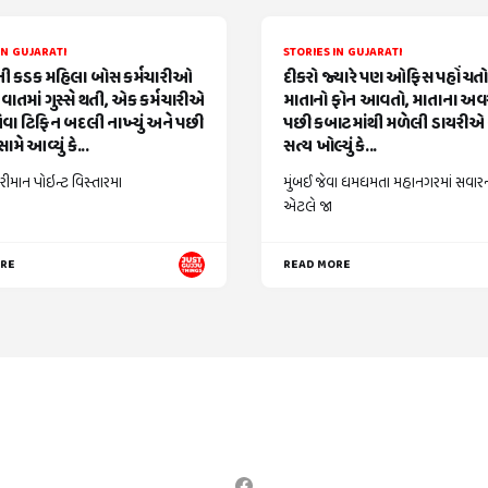
IN GUJARATI
STORIES IN GUJARATI
 કડક મહિલા બોસ કર્મચારીઓ
દીકરો જ્યારે પણ ઓફિસ પહોંચતો ત
વાતમાં ગુસ્સે થતી, એક કર્મચારીએ
માતાનો ફોન આવતો, માતાના અ
વા ટિફિન બદલી નાખ્યું અને પછી
પછી કબાટમાંથી મળેલી ડાયરીએ 
ામે આવ્યું કે...
સત્ય ખોલ્યું કે...
રીમાન પોઇન્ટ વિસ્તારમા
મુંબઈ જેવા ધમધમતા મહાનગરમાં સવાર
એટલે જા
ORE
READ MORE