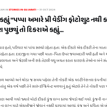
EAM IN
STORIES IN GUJARATI
—
31 OCT 2024
્યું "પપ્પા અમારે પ્રી વેડીંગ ફોટોશુટ નથી ક
ુછ્યું તો દિકરાએ કહ્યું...
ર હતો, પરિવાર માં પાંચ સભ્યો રહેતા હતા. એક દીકરો એક દીકરી તેના માત
ો રહેતા હતા. દાદાજીના ગયા પછી માતા-પિતા ઉપર જવાબદારી વધી હતી અને 
ાવતા અને જેટલી બની શકે તેટલી વધુ બચત કરતા કારણકે તેઓના બંને સંતાન
ે.
 આવ્યો અને થોડા જ સમય પહેલા તેની નોકરી એક મલ્ટીનેશનલ કંપનીમાં
તુ એક વર્ષ પછી તેને સારું ઇન્ક્રિમેન્ટ મળવાનું હતું એટલે તેને તે નોકરી પણ
આવી ગયો જ્યારે મોટો દીકરો કુંજ લગ્ન કરવા જેવડો થઈ ગયો. કુંજની નાની
ંજ ના લગ્ન માટે એકબીજાને જોવાનું નક્કી કરવામાં આવ્યું. કુંજ અને કવિતા 