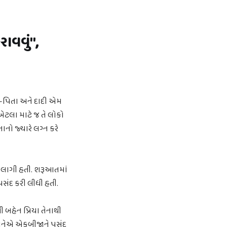
રાવવું",
ા-પિતા અને દાદી એમ
એટલા માટે જ તે લોકો
ો જ્યારે લગ્ન કરે
 લાગી હતી. શરૂઆતમાં
 પસંદ કરી લીધી હતી.
 બહેન પ્રિયા તેનાથી
એ બંનેએ એકબીજાને પસંદ