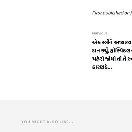
First published on 
PREVIOUS
એક સ્ત્રીને અજાણ્ય
દાન કર્યું, હોસ્પિટલન
ચહેરો જોયો તો તે સ્
કારણકે...
YOU MIGHT ALSO LIKE...