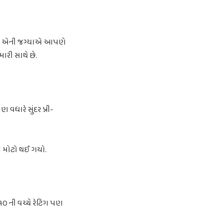
 છે. એની જગ્યાએ આપણે
ારી સાથે છે.
વધારે સુંદર પ્રી-
ણો મોટો થઈ ગયો.
૧૦ ની વચ્ચે રેટિંગ પણ