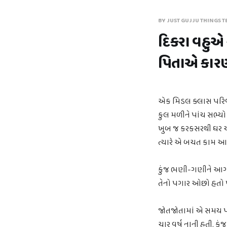
BY JUST GUJJU THINGS T
દિકરા વહુએ કહ
પિતાએ કારણ પ
એક મિડલ ક્લાસ પરિવા
કુલ મળીને પાંચ સભ્ય
ખુબ જ કરકસરથી ઘર ચલ
ત્યારે એ બચત કામ આવ
કુંજ ભણી-ગણીને આગળ
તેનો પગાર ઓછો હતો પરં
જોતજોતામાં એ સમય પણ 
ચાર વર્ષ નાની હતી. કુ