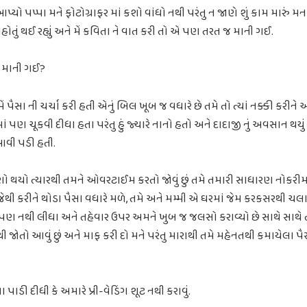
યો પપ્પા મને ફોટોગ્રાફર માં કશો વાંધો નથી પરંતુ ન જાણે શું કામ મારું મન 
 નહોતું થઈ રહ્યું અને મેં કવિતા ને વાત કરી તો એ પણ તરત જ માની ગઈ.
ં માની ગઈ?
 મેં પૈસા ની ચર્ચા કરી હતી એનું બિલ ખૂબ જ વધારે છે તમે તો ત્યાં નક્કી કરી
 પણ ચૂકવી દીધા હતા પરંતુ હું જ્યારે નાનો હતો અને દાદાજી નું અવસાન થય
વી પડી હતી.
ણો થયો ત્યારથી તમને ઓવરટાઈમ કરતો જોવું છું તમે તમારી સાધારણ નોકરી
ી કરીને થોડા પૈસા વધારે મળે, તમે અને મમ્મી એ ઘરમાં જેમ કરકસરથી ચલાવ્ય
પણ નથી લીધા અને તહેવાર ઉપર અમને ખુબ જ જલસો કરાવ્યો છે સાથે સાથ
્ષોથી જોતો આવું છું અને માફ કરી દો મને પરંતુ મારાથી તમે મહેનતથી કમાયેલા
ા પાડી દીધી કે અમારે પ્રી-વેડિંગ શૂટ નથી કરાવું.