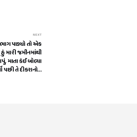
NEXT
ભાગ પાડ્યો તો એક
ં હું મારી જમીનમાંથી
ું. માતા કંઈ બોલ્યા
ર્ષો પછી તે દીકરાનો…