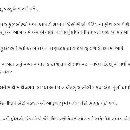
ં પરંતુ બેટા, તારે મને…
 જ કુંજ બોલ્યો પપ્પા આપણે લગ્નમાં જે લોકો પ્રી-વેડિંગ ના ફોટા લગાવે
ં અને આ માત્ર મેં એક એ નક્કી નથી કર્યું કવિતાની સહમતી પણ આ વાતમાં મ
ા હું ઈચ્છતો હતો કે તમારા બંનેના સુંદર ફોટા ચારે બાજુ લગાડી દેવામાં આવે.
તા કહ્યું પપ્પા અમારા ફોટો જે તમારી સાથે પણ આવેલા છે, શું એનાથી પણ 
કે ખરા?
ે સાથે સાથે હસવા લાગ્યા અને માત્ર એટલું જ બોલી શક્યા બેટા તું તો ઘ
ે એકબીજાને ભેટી પડ્યા અને આજુબાજુમાં બધા લોકો ભાવુક થઈ ગયા.
 પડી હોય તો દરેક લોકો જોડે શેર કરજો તેમજ આ સ્ટોરી અને કોમેન્ટમાં ૧ થી 