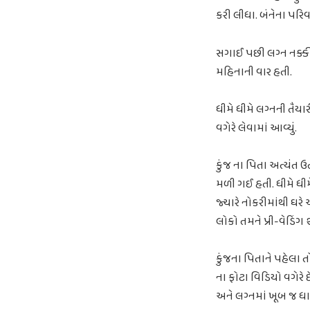
કરી લીધા. બંનેના પરિ
સગાઈ પછી લગ્ન નક્કી 
મહિનાની વાર હતી.
ધીમે ધીમે લગ્નની તૈયા
વગેરે લેવામાં આવ્યું.
કુંજ ના પિતા અત્યંત 
મળી ગઈ હતી. ધીમે ધીમ
જ્યારે નોકરીમાંથી ઘરે આ
લોકો તમને પ્રી-વેડિંગ
કુંજના પિતાને પહેલા ત
ના ફોટા વિડિયો વગેરે દે
અને લગ્નમાં ખૂબ જ ધા