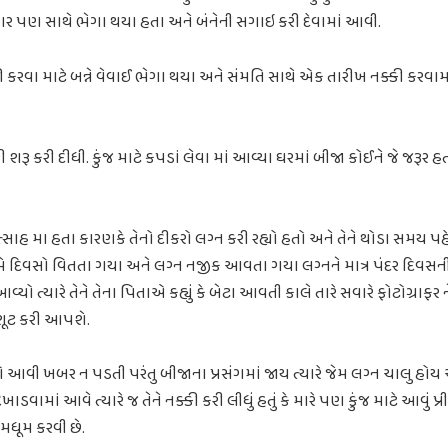
વાર પણ સાથે ભેગા થયા હતા અને બંનેની સગાઇ કરી દેવામાં આવી.
કરવા માટે બન્ને વેવાઈ ભેગા થયા અને સંમતિ સાથે એક તારીખ નક્કી કરવામ
રી શરૂ કરી દીધી. કુંજ માટે કપડાં લેવા માં આવ્યા ઘરમાં બીજા કોઈને જે જરૂ
ઉત્સાહ મા હતા કારણકે તેનો દીકરો લગ્ન કરી રહ્યો હતો અને તેને થોડા સમય 
ે દિવસો વિતતા ગયા અને લગ્ન નજીક આવતા ગયા લગ્નને માત્ર પંદર દિવસની વા
વ્યો ત્યારે તેને તેના પિતાએ કહ્યું કે બેટા આવતી કાલે તારે સવારે ફોટોગ્રાફર ને
 શૂટ કરી આપશે.
ો આવી ખબર ન પડતી પરંતુ બીજાના પ્રસંગમાં જાય ત્યારે જેમ લગ્ન ચાલુ હોય અન
ખાડવામાં આવે ત્યારે જ તેને નક્કી કરી લીધું હતું કે મારે પણ કુંજ માટે આવું પ્ર
મધૂમ કરવી છે.