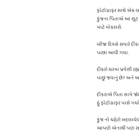
ફોટોગ્રાફર સાથે એક લા
કુંજના પિતાએ આ શૂટ ન
માટે મોકલશે.
બીજા દિવસે સવારે દી
પાછા આવી ગયા.
દીકરો ઘરમાં પ્રવેશી રહ
પાછું જવાનું છે? અને
દીકરાએ પિતા સામે જોઈને
હું ફોટોગ્રાફર પાસે ગય
કુંજ નો ચહેરો બદલાયેલો
આપણે એનાથી પણ સારા ફ