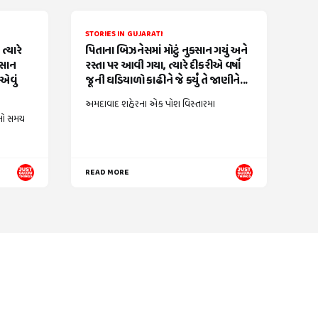
STORIES IN GUJARATI
્યારે
પિતાના બિઝનેસમાં મોટું નુકસાન ગયું અને
વસાન
રસ્તા પર આવી ગયા, ત્યારે દીકરીએ વર્ષો
એવું
જૂની ઘડિયાળો કાઢીને જે કર્યું તે જાણીને...
અમદાવાદ શહેરના એક પોશ વિસ્તારમા
નો સમય
READ MORE