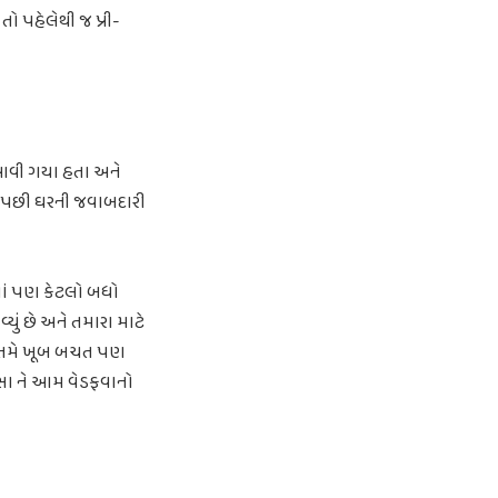
તો પહેલેથી જ પ્રી-
ને આવી ગયા હતા અને
ું પછી ઘરની જવાબદારી
માં પણ કેટલો બધો
ું છે અને તમારા માટે
ે તમે ખૂબ બચત પણ
 પૈસા ને આમ વેડફવાનો