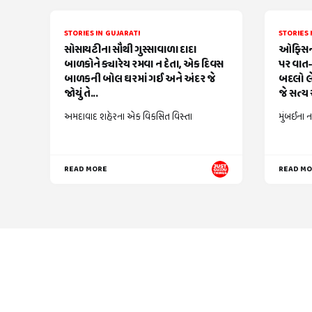
STORIES IN GUJARATI
STORIES 
સોસાયટીના સૌથી ગુસ્સાવાળા દાદા
ઓફિસની
બાળકોને ક્યારેય રમવા ન દેતા, એક દિવસ
પર વાત-
બાળકની બોલ ઘરમાં ગઈ અને અંદર જે
બદલો લે
જોયું તે...
જે સત્ય સ
અમદાવાદ શહેરના એક વિકસિત વિસ્તા
મુંબઈના ન
READ MORE
READ M