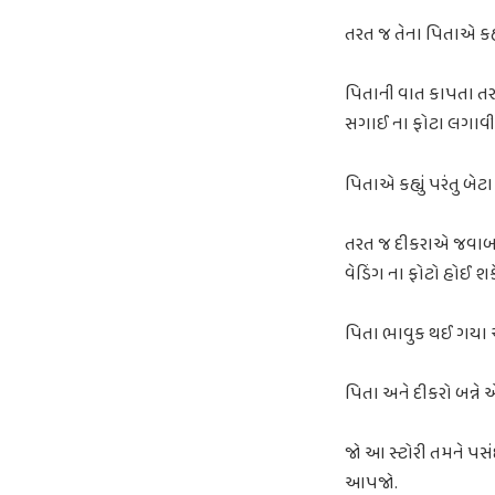
તરત જ તેના પિતાએ કહ્યુ
પિતાની વાત કાપતા તરત
સગાઈ ના ફોટા લગાવીશુ
પિતાએ કહ્યું પરંતુ બેટ
તરત જ દીકરાએ જવાબ આપ
વેડિંગ ના ફોટો હોઈ શ
પિતા ભાવુક થઈ ગયા અન
પિતા અને દીકરો બન્ન
જો આ સ્ટોરી તમને પસંદ
આપજો.