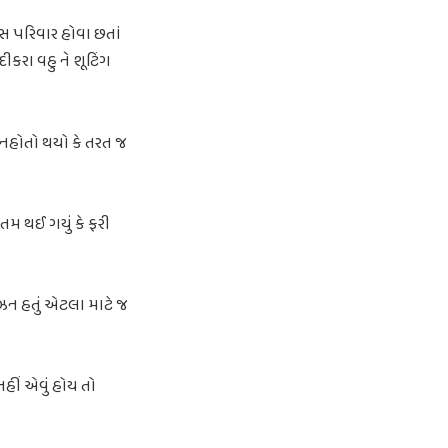
લાસ પરિવાર હોવા છતાં
ીકરા વહુ ને શૂટિંગ
 નહોતો થયો કે તરત જ
 ખતમ થઈ ગયું કે ફરી
યુઝન હતું એટલા માટે જ
નહીં એવું હોય તો