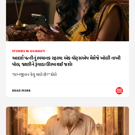
STORIES IN GUJARATI
આદર્શ પત્નીનું ભયાનક રહસ્ય: એક વોટ્સએપ મેસેજે ખોલી નાખી
પોલ, જાણીને રૂંવાડા ઊભા થઈ જશે!
"લગ્નજીવન કેવું ચાલે છે?" કોલે
READ MORE