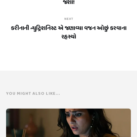
જશો!
NEXT
કરીનાની ન્યુટ્રિશનિસ્ટ એ જણાવ્યા વજન ઓછું કરવાના
રહસ્યો
YOU MIGHT ALSO LIKE...