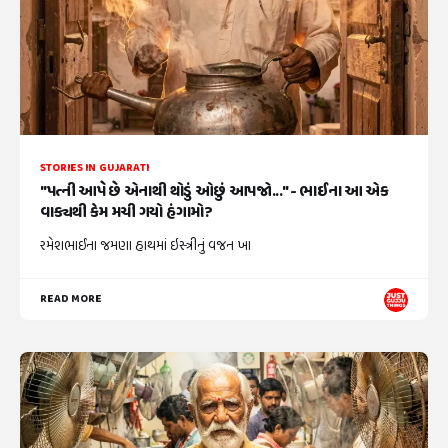
STORIES IN GUJARATI
"પત્ની આપે છે એનાથી થોડું ઓછું આપજો..." - ભાઈના આ એક
વાક્યથી કેમ મચી ગયો હંગામો?
રમેશભાઈના જમણા હાથમાં ઇસ્ત્રીનું વજન ખા
READ MORE