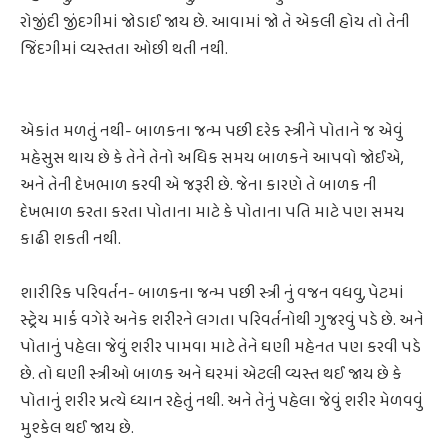
રોજીંદી જીંદગીમાં જોડાઈ જાય છે. આવામાં જો તે એકલી હોય તો તેની
જિંદગીમાં વ્યસ્તતા ઓછી થતી નથી.
એકાંત મળતું નથી- બાળકના જન્મ પછી દરેક સ્ત્રીને પોતાને જ એવું
મહેસુસ થાય છે કે તેને તેનો અધિક સમય બાળકને આપવો જોઈએ,
અને તેની દેખભાળ કરવી એ જરૂરી છે. જેના કારણે તે બાળક ની
દેખભાળ કરતા કરતા પોતાના માટે કે પોતાના પતિ માટે પણ સમય
કાઢી શકતી નથી.
શારીરિક પરિવર્તન- બાળકના જન્મ પછી સ્ત્રી નું વજન વધવુ, પેટમાં
સ્ટ્રેચ માર્ક વગેરે અનેક શરીરને લગતા પરિવર્તનોથી ગુજરવું પડે છે. અને
પોતાનું પહેલા જેવું શરીર પામવા માટે તેને ઘણી મહેનત પણ કરવી પડે
છે. તો ઘણી સ્ત્રીઓ બાળક અને ઘરમાં એટલી વ્યસ્ત થઈ જાય છે કે
પોતાનું શરીર પ્રત્યે ધ્યાન રહેતું નથી. અને તેનું પહેલા જેવું શરીર મેળવવું
મુશ્કેલ થઈ જાય છે.