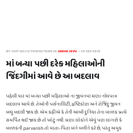
BY JUST GUJJU THINGS TEAM IN
JANVA JEVU
—
30 SEP 2018
માં બન્યા પછી દરેક મહિલાઓની
જિંદગીમાં આવે છે આ બદલાવ
પહેલી વાર માં બન્યા પછી મહિલાઓ ના જીવનમાં ઘણા નોંધપાત્ર
બદલાવ આવે છે. તેઓની પર્સનાલિટી, દ્રષ્ટિકોણ અને રોજિંદુ જીવન
બધુ બદલી જાય છે. એમ કહીએ કે તેની આખી દુનિયા તેના બાળક પ્રત્યે
સમર્પિત થઈ જાય છે તો ખોટું નથી. ઘણા લોકોને એવું પણ લાગશે કે
બાળકની parvarish તો માતા-પિતા બંને મળીને કરે છે, પરંતુ અમુક