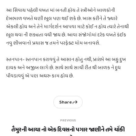
આ સિવાય પહેલી વખત માં બનતી હોય તે સ્ત્રીઓને બાળકોની
દેખભાળ વખતે ઘણી ભૂલ પણ થઈ શકે છે. ખાસ કરીને તે જ્યારે
એકલી હોય અને તેને માર્ગદર્શન આપવા માટે કોઈ ન હોય ત્યારે તેનાથી
ભૂલ થવા ની શક્યતા વધી જાય છે. આવા સંજોગોમાં દરેક વખતે કંઈક
નવુ શીખવાનો પ્રયાસ જ તમને પરફેક્ટ મોમ બનાવશે.
સ્તનપાન- સ્તનપાન કરાવવું તે આસાન હોતુ નથી, પ્રારંભે આ બહુ દુખ
દાયક અને અજીબ લાગે છે. સાથે સાથે સાચી રીત થી બાળક ને દુધ
પીવડાવવું એ પણ અઘરુ કામ હોય છે.
Share
PREVIOUS
તૈમુરની આયા નો એક દિવસનો પગાર જાણીને તમે ચોંકી