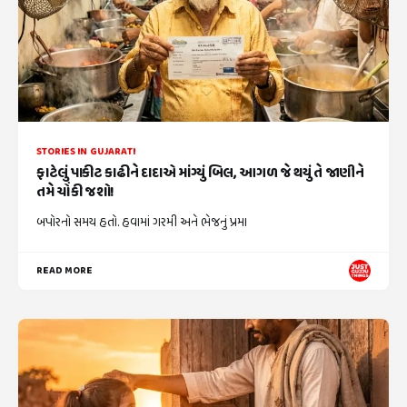
STORIES IN GUJARATI
ફાટેલું પાકીટ કાઢીને દાદાએ માંગ્યું બિલ, આગળ જે થયું તે જાણીને
તમે ચોંકી જશો!
બપોરનો સમય હતો. હવામાં ગરમી અને ભેજનું પ્રમા
READ MORE