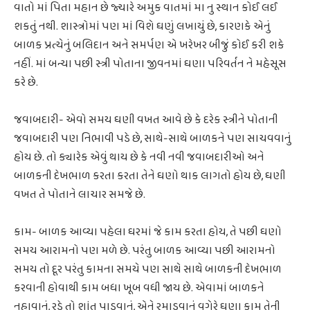
વાતો માં પિતા મહાન છે જ્યારે અમુક વાતમાં મા નુ સ્થાન કોઈ લઈ
શકતું નથી. શાસ્ત્રોમાં પણ માં વિશે ઘણું લખાયું છે, કારણકે એનું
બાળક પ્રત્યેનું બલિદાન અને સમર્પણ એ ખરેખર બીજું કોઈ કરી શકે
નહીં. માં બન્યા પછી સ્ત્રી પોતાના જીવનમાં ઘણા પરિવર્તન ને મહેસૂસ
કરે છે.
જવાબદારી- એવો સમય ઘણી વખત આવે છે કે દરેક સ્ત્રીને પોતાની
જવાબદારી પણ નિભાવી પડે છે, સાથે-સાથે બાળકને પણ સાચવવાનું
હોય છે. તો ક્યારેક એવું થાય છે કે નવી નવી જવાબદારીઓ અને
બાળકની દેખભાળ કરતા કરતા તેને ઘણો થાક લાગતો હોય છે, ઘણી
વખત તે પોતાને લાચાર સમજે છે.
કામ- બાળક આવ્યા પહેલા ઘરમાં જે કામ કરતા હોય, તે પછી ઘણો
સમય આરામનો પણ મળે છે. પરંતુ બાળક આવ્યા પછી આરામનો
સમય તો દૂર પરંતુ કામના સમયે પણ સાથે સાથે બાળકની દેખભાળ
કરવાની હોવાથી કામ બધા ખૂબ વધી જાય છે. એવામાં બાળકને
નહાવાનું, રડે તો શાંત પાડવાનું, એને રમાડવાનું વગેરે ઘણા કામ તેની