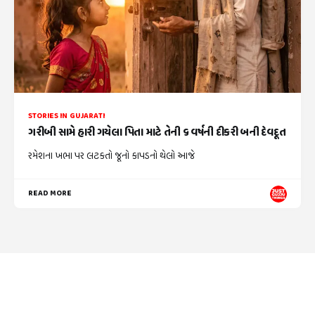
STORIES IN GUJARATI
ગરીબી સામે હારી ગયેલા પિતા માટે તેની ૬ વર્ષની દીકરી બની દેવદૂત
રમેશના ખભા પર લટકતો જૂનો કાપડનો થેલો આજે
READ MORE