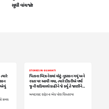
સુધી વાંચજો!
STORIES IN GUJARATI
્યારે
પિતાના બિઝનેસમાં મોટું નુકસાન ગયું અને
વસાન
રસ્તા પર આવી ગયા, ત્યારે દીકરીએ વર્ષો
એવું
જૂની ઘડિયાળો કાઢીને જે કર્યું તે જાણીને...
અમદાવાદ શહેરના એક પોશ વિસ્તારમા
નો સમય