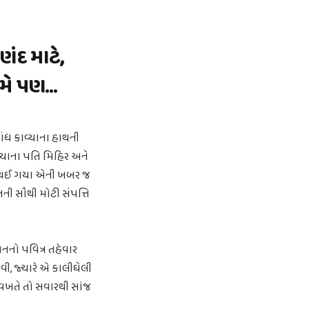
ંદ માટે,
મે પણ...
ંધ કાવ્યાના હાથની
વ્યાના પતિ મિહિર અને
ર થઈ ગયા એની ખબર જ
નની સૌથી મોટી સંપત્તિ
નનો પવિત્ર તહેવાર
, જ્યારે એ કાલીઘેલી
વખતે તો સવારથી સાંજ