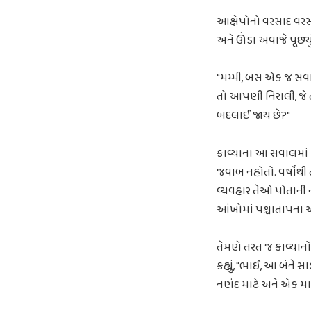
આક્ષેપોનો વરસાદ વરસી 
અને ઊંડા અવાજે પૂછ્યું
"મમ્મી, બસ એક જ સવા
તો આપણી નિરાલી, જે 
બદલાઈ જાય છે?"
કાવ્યાના આ સવાલમાં 
જવાબ નહોતો. વર્ષોથી
વ્યવહાર તેઓ પોતાની નણ
આંખોમાં પશ્ચાતાપના 
તેમણે તરત જ કાવ્યાનો
કહ્યું, "ભાઈ, આ બંને
નણંદ માટે અને એક માર