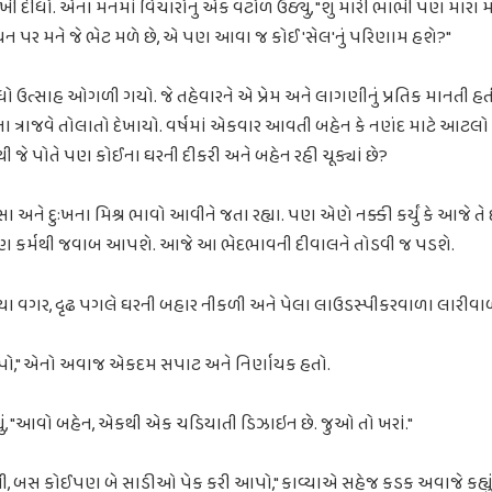
 દીધો. એના મનમાં વિચારોનું એક વંટોળ ઉઠ્યું, "શું મારી ભાભી પણ મારા મ
ષાબંધન પર મને જે ભેટ મળે છે, એ પણ આવા જ કોઈ 'સેલ'નું પરિણામ હશે?"
ઉત્સાહ ઓગળી ગયો. જે તહેવારને એ પ્રેમ અને લાગણીનું પ્રતિક માનતી હત
ા ત્રાજવે તોલાતો દેખાયો. વર્ષમાં એકવાર આવતી બહેન કે નણંદ માટે આટલ
 જે પોતે પણ કોઈના ઘરની દીકરી અને બહેન રહી ચૂક્યાં છે?
્સા અને દુઃખના મિશ્ર ભાવો આવીને જતા રહ્યા. પણ એણે નક્કી કર્યું કે આજે તે
 પણ કર્મથી જવાબ આપશે. આજે આ ભેદભાવની દીવાલને તોડવી જ પડશે.
 વગર, દૃઢ પગલે ઘરની બહાર નીકળી અને પેલા લાઉડસ્પીકરવાળા લારીવાળા
આપો," એનો અવાજ એકદમ સપાટ અને નિર્ણાયક હતો.
યું, "આવો બહેન, એકથી એક ચડિયાતી ડિઝાઇન છે. જુઓ તો ખરાં."
વી, બસ કોઈપણ બે સાડીઓ પેક કરી આપો," કાવ્યાએ સહેજ કડક અવાજે કહ્યું