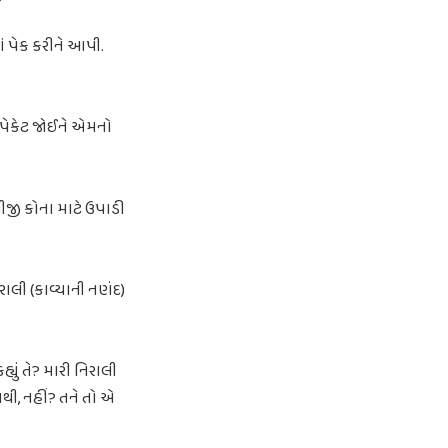
ં પેક કરીને આપી.
પેકેટ જોઈને એમનો
ીજી કોના માટે ઉપાડી
ાલી (કાવ્યાની નણંદ)
યું તે? મારી નિરાલી
થી, નહીં? તને તો એ