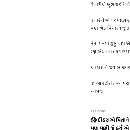
વેપારીએ ખુશ થઈને પોત
જ્યારે તેઓ ઘરે પાછા 
પણ એક વિચારને જીતા
તેના મનમાં હજુ પણ એક
રક્ષાબંધનના તહેવાર
આ પ્રશ્નનો જવાબ કદાચ
જો આ સ્ટોરી તમને પસંદ
આપજો.
PREVIOUS
😱 દીકરાએ પિતાને 
પણ પછી જે કર્યું