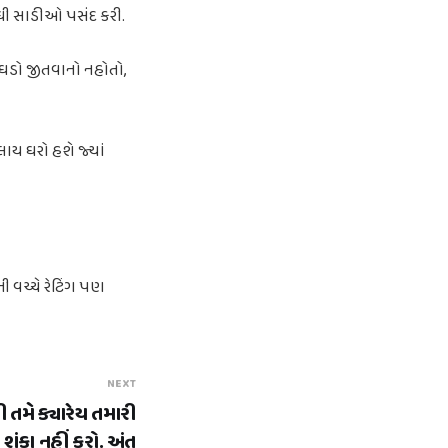
ંઘી સાડીઓ પસંદ કરી.
 ઝઘડો જીતવાનો નહોતો,
ાય ઘરો હશે જ્યાં
ી વચ્ચે રેટિંગ પણ
NEXT
ી તમે ક્યારેય તમારી
 શંકા નહીં કરો. અંત