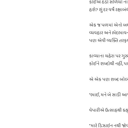
કોઈએ ઠંડો સળિયો નાખી
હશે? શું દર વર્ષે રક્
એક જ પળમાં એનો બધો 
વ્યવહાર અને ભેદભાવન
પણ એવી વ્યક્તિ તરફથી
કાવ્યાના ચહેરા પર ગુસ
કોઈને શબ્દોથી નહીં,
એ એક પણ શબ્દ બોલ્યા
"ભાઈ, મને બે સાડી 
વેપારીએ ઉત્સાહથી કહ્
"મારે ડિઝાઇન નથી જો