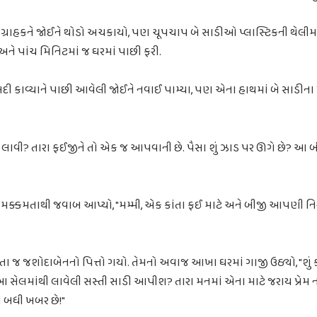
 ગ્રાહકને જોઈને થોડો અચકાયો, પણ ચૂપચાપ બે સાડીઓ પ્લાસ્ટિકની થેલીમા
 અને પાંચ મિનિટમાં જ ઘરમાં પાછી ફરી.
કાવ્યાને પાછી આવેલી જોઈને નવાઈ પામ્યા, પણ એના હાથમાં બે સાડીના 
ે લાવી? તારા ફઈજીને તો એક જ આપવાની છે. પૈસા શું ઝાડ પર ઊગે છે? આ બ
 મક્કમતાથી જવાબ આપ્યો, "મમ્મી, એક કાંતા ફઈ માટે અને બીજી આપણી નિર
તા જ જશોદાબેનનો પિત્તો ગયો. તેમનો અવાજ આખા ઘરમાં ગાજી ઉઠ્યો, "શું કહ્
ં આ સેલમાંથી લાવેલી સસ્તી સાડી આપીશ? તારા મનમાં એના માટે જરાય પ્રેમ ન
મને બધી ખબર છે!"