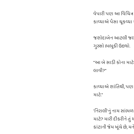
વેપારી પણ આ વિચિત્ર
કાવ્યાએ પૈસા ચૂકવ્યા
જશોદાબેન આટલી જલદી 
ગુસ્સો ભભૂકી ઉઠ્યો.
"આ બે સાડી કોના માટ
લાવી?"
કાવ્યાએ શાંતિથી, પણ
માટે."
'નિરાલી'નું નામ સાંભળ
માટે? મારી દીકરીને તુ
કાંટાની જેમ ખૂંચે છે, 