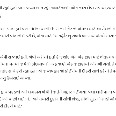
રહ્યો હતો, પણ કાવ્યા શાંત રહી. જ્યારે જશોદાબેન શ્વાસ લેવા રોકાયા, ત્યાર
,
લ… કાંતા ફઈ પણ કોઈના ઘરની દીકરી જ છે ને? જો એમના માટે આ સેલની સ
તમારી પોતાની દીકરી છે, એના માટે કેમ નહીં? શું સંબંધ બદલાય એટલે લાગ
એવી સચ્ચાઈ હતી, એવો અરીસો હતો કે જશોદાબેન એક ક્ષણ માટે થીજી ગયા.
 તેમના મનમાં જામેલો ભેદભાવનો બરફ જાણે એક જ ક્ષણમાં ઓગળી ગયો. તેમને
ંદ સાથે કરી રહ્યા હતા, એ જ વ્યવહાર જો કોઈ તેમની દીકરી સાથે કરે તો તેમને 
આંસુ ઉભરાઈ આવ્યા.
 હાથ પકડ્યો અને લગભગ ખેંચીને જ તેને બહાર લઈ ગયા. પેલા લારીવાળા પા
 સાડીઓ પાછી લઈ લો… અને તમારી દુકાનની સૌથી શ્રેષ્ઠ, સૌથી સુંદર બે સાડી
ી દીકરી માટે."