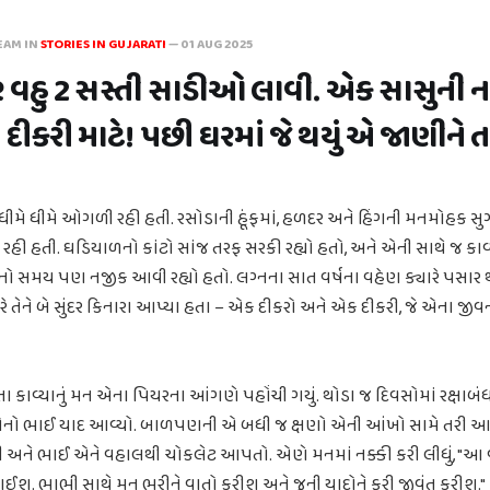
EAM IN
STORIES IN GUJARATI
—
01 AUG 2025
ર વહુ 2 સસ્તી સાડીઓ લાવી. એક સાસુની નણ
ીકરી માટે! પછી ઘરમાં જે થયું એ જાણીને ત
ીમે ધીમે ઓગળી રહી હતી. રસોડાની હૂંફમાં, હળદર અને હિંગની મનમોહક સુગ
રહી હતી. ઘડિયાળનો કાંટો સાંજ તરફ સરકી રહ્યો હતો, અને એની સાથે જ કા
ો સમય પણ નજીક આવી રહ્યો હતો. લગ્નના સાત વર્ષના વહેણ ક્યારે પસા
રે તેને બે સુંદર કિનારા આપ્યા હતા – એક દીકરો અને એક દીકરી, જે એના જીવ
ાવ્યાનું મન એના પિયરના આંગણે પહોંચી ગયું. થોડા જ દિવસોમાં રક્ષાબંધ
 એનો ભાઈ યાદ આવ્યો. બાળપણની એ બધી જ ક્ષણો એની આંખો સામે તરી આવી
ી અને ભાઈ એને વહાલથી ચોકલેટ આપતો. એણે મનમાં નક્કી કરી લીધું, "આ 
ાઈશ. ભાભી સાથે મન ભરીને વાતો કરીશ અને જૂની યાદોને ફરી જીવંત કરીશ."