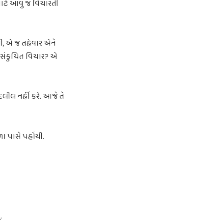
ાટે આવું જ વિચારતી
ી, એ જ તહેવાર એને
ો સંકુચિત વિચાર? એ
 દલીલ નહીં કરે. આજે તે
 પાસે પહોંચી.
.