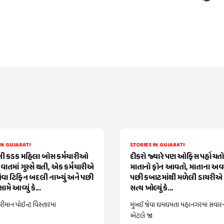
IN GUJARATI
STORIES IN GUJARATI
 કડક મહિલા બોસ કર્મચારીઓ
દીકરો જ્યારે પણ ઓફિસ પહોંચતો ત
વાતમાં ગુસ્સે થતી, એક કર્મચારીએ
માતાનો ફોન આવતો, માતાના અ
વા ટિફિન બદલી નાખ્યું અને પછી
પછી કબાટમાંથી મળેલી ડાયરીએ 
ામે આવ્યું કે...
સત્ય ખોલ્યું કે...
રીમાન પોઇન્ટ વિસ્તારમા
મુંબઈ જેવા ધમધમતા મહાનગરમાં સવાર
એટલે જા