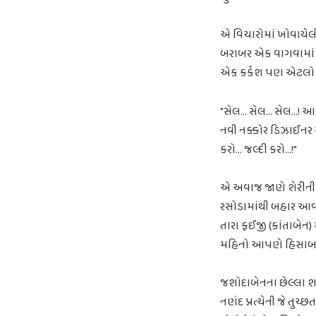
એ વિચારોમાં ખોવાયેલ
બરાબર એક વાગવામાં દ
એક કર્કશ પણ એટલો જ
"સેલ… સેલ… સેલ…! આવી
નવી નક્કોર ડિઝાઈનર સ
કરો… જલ્દી કરો…!"
એ અવાજ જાણે શેરીની શ
રસોડામાંથી બહાર આવ્યા.
તારા ફઈજી (કાંતાબેન
મહિનો આપણે હિસાબમાં 
જશોદાબેનના છેલ્લા શબ્
નણંદ પ્રત્યેની જે તુચ