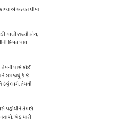
ે કાવ્યાએ અત્યંત ધીમા
ાડી ચાલી શકતી હોય,
ણીની કિંમત પણ
 તેમની પાસે કોઈ
 સમજાયું કે જે
કેવું લાગે. તેમની
સે પહોંચીને તેમણે
ઓ બતાવો. એક મારી