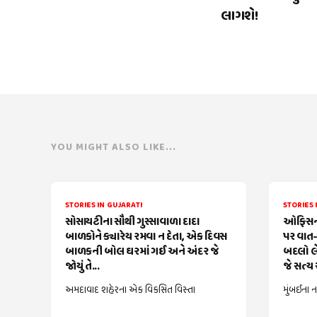
લાગશે!
YOU MIGHT ALSO LIKE...
STORIES IN GUJARATI
STORIES 
સોસાયટીના સૌથી ગુસ્સાવાળા દાદા
ઓફિસની
બાળકોને ક્યારેય રમવા ન દેતા, એક દિવસ
પર વાત-
બાળકની બોલ ઘરમાં ગઈ અને અંદર જે
બદલો લે
જોયું તે...
જે સત્ય સ
અમદાવાદ શહેરના એક વિકસિત વિસ્તા
મુંબઈના ન