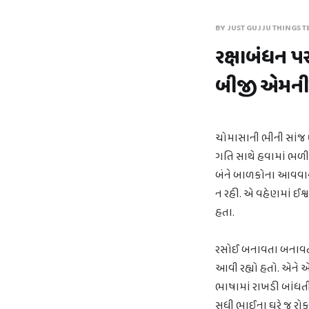
BY JUST GUJJU THINGS T
રક્ષાબંધન પ
બીજી એમની દ
ચોમાસાની ભીની સાંજ ધ
ગતિ સાથે હવામાં ભળી 
બંને બાળકોના આવવાન
ન રહી. એ વહેણમાં ઈશ્વ
હતા.
રસોઈ બનાવતા બનાવતા ક
આવી રહ્યો હતો. એને
ભાષામાં રાખડી બાંધત
સુધી ભાઈના ઘરે જ રોક