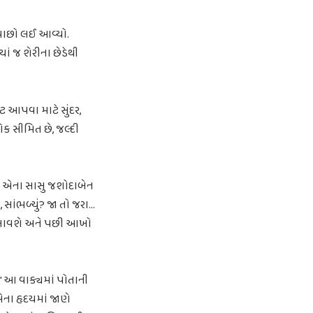
 પાછો લઈ આવ્યો.
ં જ શેરીના છેડેથી
ટ આપવા માટે સુંદર,
ોક સીમિત છે, જલ્દી
ં જ એના સાસુ જશોદાબેન
, સાંભળ્યું? જા તો જરા…
ી લાવશે અને પછી આખો
…' આ વાક્યમાં પોતાની
એના હૃદયમાં જાણે