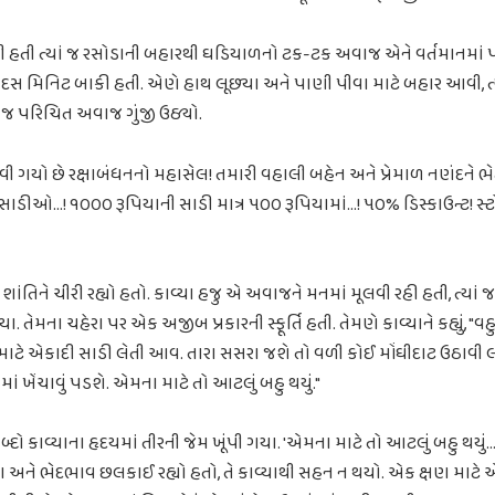
ી હતી ત્યાં જ રસોડાની બહારથી ઘડિયાળનો ટક-ટક અવાજ એને વર્તમાનમાં
સ મિનિટ બાકી હતી. એણે હાથ લૂછ્યા અને પાણી પીવા માટે બહાર આવી, ત્યા
 પરિચિત અવાજ ગુંજી ઉઠ્યો.
 ગયો છે રક્ષાબંધનનો મહાસેલ! તમારી વહાલી બહેન અને પ્રેમાળ નણંદને ભે
ાડીઓ…! ૧૦૦૦ રૂપિયાની સાડી માત્ર ૫૦૦ રૂપિયામાં…! ૫૦% ડિસ્કાઉન્ટ! સ્ટ
ાંતિને ચીરી રહ્યો હતો. કાવ્યા હજુ એ અવાજને મનમાં મૂલવી રહી હતી, ત્યા
 તેમના ચહેરા પર એક અજીબ પ્રકારની સ્ફૂર્તિ હતી. તેમણે કાવ્યાને કહ્યું, "વહુ
) માટે એકાદી સાડી લેતી આવ. તારા સસરા જશે તો વળી કોઈ મોંઘીદાટ ઉઠાવ
ખેંચાવું પડશે. એમના માટે તો આટલું બહુ થયું."
દો કાવ્યાના હૃદયમાં તીરની જેમ ખૂંપી ગયા. 'એમના માટે તો આટલું બહુ થયું
્છતા અને ભેદભાવ છલકાઈ રહ્યો હતો, તે કાવ્યાથી સહન ન થયો. એક ક્ષણ માટે 