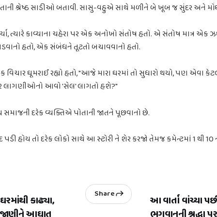
ાની શ્રેષ્ઠ સાડીઓ બતાવી. સાસુ-વહુએ સાથે મળીને બે ખૂબ જ સુંદર અને મો
ફર્યા, ત્યારે કાવ્યાના ચહેરા પર એક અનોખો સંતોષ હતો. એ સંતોષ માત્ર એક
ડવાનો હતો, એક સંબંધને તૂટતો બચાવવાનો હતો.
 વિચાર ઘૂમરાઈ રહ્યો હતો, "આજે મારા ઘરમાં તો સુધારો થયો, પણ એવા કેટલ
 પર લાગણીઓનો આવો 'સેલ' લાગતો હશે?"
 સમાજની દરેક વ્યક્તિએ પોતાની જાતને પૂછવાનો છે.
 પડી હોય તો દરેક લોકો સાથે આ સ્ટોરી ને શેર કરજો તેમજ કમેન્ટમાં 1 થી 10 ન
Share
ઘરમાંથી કાઢ્યા,
આ વાર્તા વાંચ્યા પછ
 એ જાણીને આઘાત
ભગવાનની શ્રદ્ધા પર