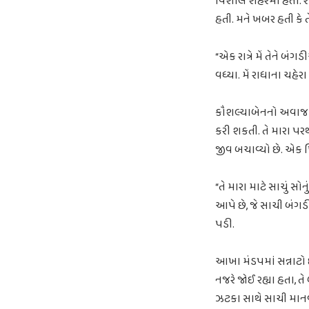
વિશાલ શહેરમાં હતો. 
હતી. મને ખબર હતી કે 
“એક રાત્રે મેં તેને 
વધ્યા. મેં રાધાના ચહેર
કૌશલ્યાબેનનો અવાજ ભીન
કરી શકતી. તે મારા પ
જીવ બચાવ્યો છે. એક પ
“તે મારા માટે સાચું સો
આપે છે, જે સાચી બંગડ
પડી.
આખા મંડપમાં સન્નાટો 
નજરે જોઈ રહ્યા હતા, 
ઝટકા સાથે સાચી માનવત