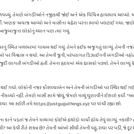
સળવળ્યું. તેમણે બંગડીઓને નજીકથી જોઈ અને એક વિચિત્ર હાવભાવ આપ્યો.
યો. 'ખણક' અવાજ આવ્યો અને માસીના ચહેરા પરના ભાવો પલટાઈ ગયા. જાણે
જુબાજુના લોકોનું ધ્યાન પણ ત્યાં ગયું.
રનું સ્મિત પળભરમાં ગાયબ થઈ ગયું. તેમને કઈક અજુગતું લાગ્યું. તેમની 
ંખો પર વિશ્વાસ ન થયો. આ તેમની જૂની, પરંપરાગત ડિઝાઈનની બંગડીઓ નહ
ુદી લાગતી બંગડીઓ હતી. તેમના હૃદયમાં એક ધ્રાસકો પડ્યો. તેમને લાગ્યું 
 થઈ ગયો. લોકોની નજર કૌશલ્યાબેન અને તેમની બંગડીઓ પર સ્થિર થઈ ગઈ
ીકળ્યો નહીં. તેમણે માસી સામે જોયું, જેમણે માથું ધુણાવીને ઈશારો કર્યો. “
્યા. આ સ્ટોરી તમે https://justgujjuthings.xyz પર વાંચી રહ્યા છો.
ાને પડતાં જ તેમને માથામાં કોઈએ હથોડો માર્યો હોય તેવું લાગ્યું. નકલી? તેમ
 આ કેવી રીતે શક્ય છે? તેમની આંખો સીધી તેમની વહુ, રાધા પર પડી, જે દ