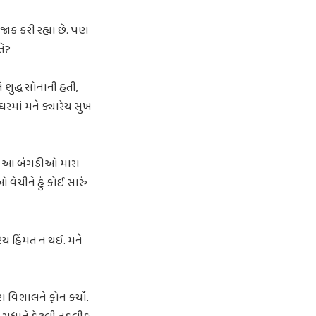
ાક કરી રહ્યા છે. પણ
તે?
શુદ્ધ સોનાની હતી,
ઘરમાં મને ક્યારેય સુખ
છે. આ બંગડીઓ મારા
 વેચીને હું કોઈ સારું
ારેય હિંમત ન થઈ. મને
રા વિશાલને ફોન કર્યો.