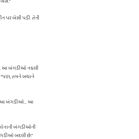
 બેસ."
ીન પર બેસી પડી. તેની
્યું. આ બંગડીઓ નકલી
 “પણ, તમને બધાને
ં. “આ બંગડીઓ... આ
 સોનાની બંગડીઓની
બંગડીઓ બદલી છે.”