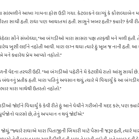
 સાંભળીને આખા ગામના હોશ ઉડી ગયા. કેટલાકને લાગ્યું કે કૌશલ્યાબેન મજ
ીરતા સાચી હતી. રાધા પણ આઘાતમાં હતી. સાસુને ખબર હતી? ક્યારે? કેવી રી
બેઠેલા સૌને સંબોધ્યા, “આ બંગડીઓ મારા સાસરા પક્ષ તરફથી મને મળી હતી. તે 
ારેય ખુશી લઈને નહોતી આવી. મારા લગ્ન થયા ત્યારે હું ખૂબ જ નાની હતી. આ 
િએ મને ક્યારેય પ્રેમ આપ્યો નહોતો.”
ની વેદના તરવરી ઉઠી. “આ બંગડીઓ પહેરીને મેં કેટલીયે રાતો આંસુ સાર્યા 
ંધનનું પ્રતીક હતી. મારા પતિનું અવસાન થયું, ત્યારે મેં વિચાર્યું કે આ બંગડીઓ
ભાર મારા માથેથી ઉતરતો નહોતો.”
ડીઓ જોઈને વિચાર્યું કે કેવી રીતે હું આને વેચીને ગરીબોની મદદ કરું, પણ ક્ય
પૂર્વજોનો વારસો છે, તેનું અપમાન ન થવું જોઈએ.”
ોયું, “જ્યારે રાધાએ મારા પિતાજીની બિમારી માટે પૈસાની જરૂર હતી, ત્યારે મા