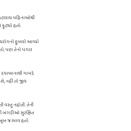
તેણે કેટલાય મહિનાઓથી
 ફૂટ્યો હતો.
હૃદયરોગનો હુમલો આવ્યો
હતો, પણ તેનો પગાર
ના દવાખાનાથી ગામડે
ે, નહીં તો જીવ
 વસ્તુ નહોતી. તેની
ી બંગડીઓ સુરક્ષિત
 ખૂબ જ ભાવ હતો.