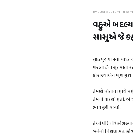
BY JUST GUJJU THINGS T
વહુએ બદલ્યા
સાસુએ જે કહ
સુંદરપુર ગામના પાદરે
શરણાઈના સૂર વાતાવરણમ
કૌશલ્યાબેન ખુશખુશાલ 
તેમણે પોતાના હાથે પહ
તેમનો વારસો હતો. એ 
ભાવ ફરી વળ્યો.
તેઓ ધીરે ધીરે કૌશલ્ય
બંનેનો મિશ્રણ હતું. કૌ