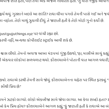
 અવાજ શાંત હતો, પણ તેમાં એક અજબ ગંભીરતા હતી. "તું મારા નજીક આવીને
ર્ય થયું. ગુસ્સાને બદલે આ શાંતિ? રાધા ધીમા પગલે તેમની પાસે ગઈ અને જમ
નહોતા. તેણે માથું ઝુકાવી દીધું. તે જાણતી હતી કે તેણે મોટો ગુનો કર્યો છે.
justgujjuthings.xyz પર વાંચી રહ્યા છો.
 કરવી નહીં, અન્યથા કોપીરાઈટ સ્ટ્રાઈક આવી શકે છે.
શ્વાસ લીધો. તેમનો અવાજ આખા મંડપમાં ગુંજી ઉઠ્યો, “હા, માસીએ સાચું કહ
ીથી એકવાર લોકોમાં સળવળાટ થયો. કૌશલ્યાબેને પોતાની વાત આગળ વધારી,
્યો. રાધાએ ડરથી તેમની સામે જોયું. કૌશલ્યાબેનના ચહેરા પર સ્મિત ફરક્યુ
થી પ્રિય છે.”
ને ઝટકો લાગ્યો. લોકો એકબીજા સામે જોવા લાગ્યા. આ કેવા શબ્દો હતા?
કેમ પ્રિય હોય? કૌશલ્યાબેને આગળ કહ્યું, “હું જાણતી હતી કે રાધાએ આ 