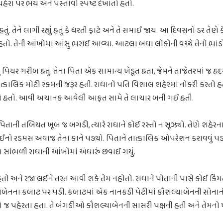
ચહેરા પર ભય અને પસ્તાવો સ્પષ્ટ દેખાતો હતો.
ું હતું. તેને લાગી રહ્યું હતું કે ધરતી ફાટે અને તે સમાઈ જાય. આ દિવસનો ડર 
 હતો. તેની આંખોમાં આંસુ ભરાઈ આવ્યા. આટલા બધા લોકોની વચ્ચે તેનો ભાંડો
ું પિયર ગરીબ હતું. તેના પિતા એક સામાન્ય ખેડૂત હતા, જેમને તાજેતરમાં જ 
ત્કાલિક મોટી રકમની જરૂર હતી. રાધાનો પતિ વિશાલ શહેરમાં નોકરી કરતો 
તો હતો. આવી અચાનક આવેલી આફત સામે તે લાચાર બની ગઈ હતી.
પિતાની તબિયત ખૂબ જ બગડી, ત્યારે રાધાને કોઈ રસ્તો ન સૂઝ્યો. તેણે શહેર
ભાઈનો રડમસ અવાજ તેના કાને પડ્યો. પિતાને તાત્કાલિક ઓપરેશન કરાવવું પડશ
 સાંભળી રાધાની આંખોમાં અંધારું છવાઈ ગયું.
હતો અને રજા લઈને તરત આવી શકે તેમ નહોતો. રાધાને પોતાની પાસે કોઈ કિંમતી
ેનના કબાટ પર પડી. કબાટમાં એક નાનકડી પેટીમાં કૌશલ્યાબેનની સોનાન
ંગે જ પહેરતા હતા. તે બંગડીઓ કૌશલ્યાબેનની સાસરી પક્ષની હતી અને તેમનો