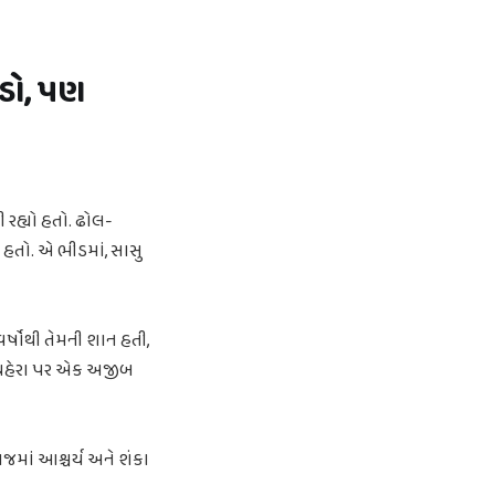
ંડો, પણ
 રહ્યો હતો. ઢોલ-
 હતો. એ ભીડમાં, સાસુ
ર્ષોથી તેમની શાન હતી,
ા ચહેરા પર એક અજીબ
જમાં આશ્ચર્ય અને શંકા