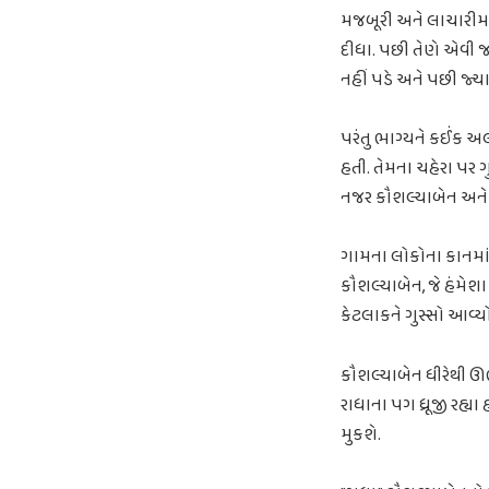
મજબૂરી અને લાચારીમા
દીધા. પછી તેણે એવી જ 
નહીં પડે અને પછી જ્યા
પરંતુ ભાગ્યને કઈંક અલ
હતી. તેમના ચહેરા પર 
નજર કૌશલ્યાબેન અને 
ગામના લોકોના કાનમાં મ
કૌશલ્યાબેન, જે હંમેશ
કેટલાકને ગુસ્સો આવ્યો
કૌશલ્યાબેન ધીરેથી ઊભ
રાધાના પગ ધ્રૂજી રહ્ય
મુકશે.