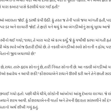
રાધાએ તેની બચત પણ આપી દીધી હતી, પણ તે પૂરતી નહોતી. મને ખબર હતી કે
તે મારા કબાટ પાસે કેટલીયે વાર ગઈ હતી.”
બંગડીઓ બદલતા જોઈ. હું ડરથી કંપી ઉઠી. હું તરત જ તેની પાસે જવા માંગતી હ
ા પર ડર અને લાચારી જોઈ. તે ક્ષણે મને થયું કે આ બંગડીઓનું સાચું મૂલ્ય આજે 
ો થઈ ગયો, “રાધા, તે મારા માટે એ કામ કર્યું, જે હું વર્ષોથી કરવા માંગતી 
રથી એક ભારે બોજ ઉતારી દીધો છે. તે નકલી બંગડીઓ ભલે સોનાની ન હોય, પ
િતાનો જીવ બચાવ્યો છે.”
નું છે, રાધા. તારું હૃદય સોનાનું છે, તારી નિયત સોનાની છે. આ નકલી બંગડીઓ 
ીઓ ક્યારેય ન આપી શકી.” કૌશલ્યાબેને રાધાને ઊભી કરી અને તેને છાતી સરસી
છવાઈ ગયો હતો. પછી ધીમે ધીમે, લોકોની આંખોમાં આંસુ દેખાવા લાગ્યા. જે 
તે બધાને શરમ આવી. કૌશલ્યાબેનની વાર્તા અને તેમની ઉદારતા સાંભળીને સૌ દ
ાનો અર્થ શીખી ગયું હતું.