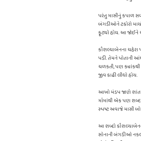
પરંતુ માસીનું કપાળ 
બંગડીઓને ટકોરો માર્
ફૂટ્યો હોય. આ જોઈને આ
કૌશલ્યાબેનના ચહેરા પ
પડી. તેમને પોતાની આ
ચળકતી, પણ ક્યાંકથી જ
જીવ કાઢી લીધો હોય.
આખો મંડપ જાણે શાંત
મોંમાંથી એક પણ શબ્દ ન
સ્પષ્ટ અવાજે માસી બોલ
આ શબ્દો કૌશલ્યાબેનના ક
સોનાની બંગડીઓ નકલી?