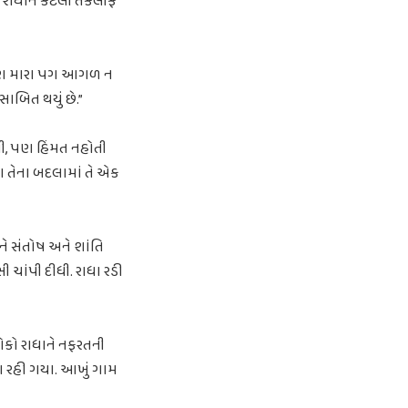
 રાધાને કેટલી તકલીફ
તી, પણ મારા પગ આગળ ન
સાબિત થયું છે.”
હતી, પણ હિંમત નહોતી
ણ તેના બદલામાં તે એક
મને સંતોષ અને શાંતિ
 ચાંપી દીધી. રાધા રડી
લોકો રાધાને નફરતની
ંગ રહી ગયા. આખું ગામ