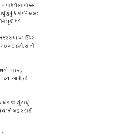
શન માટે પૈસા મોકલી
યું હતું કે કોઈને ખબર
ે મૂકી દેશે.
 નજર રાધા પર સ્થિર
ધ થઈ ગઈ હતી. સૌની
ય થયું હતું.
ને દયા આવી, તો
ક ડગલું ભર્યું.
ેને ઘરની બહાર કાઢી