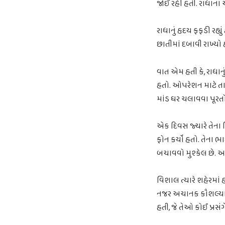
જોઈ રહી હતી. રાધાના 
રાધાનું હૃદય ફફડી રહ્ય
છાતીમાં દબાવી રાખ્યો
વાત એમ હતી કે, રાધાન
હતો. ઓપરેશન માટે તા
માંડ ઘર ચલાવવા પૂર
એક દિવસ જ્યારે તેના 
ફોન કર્યો હતો. તેના 
બચાવવો મુશ્કેલ છે. આ
વિશાલ ત્યારે શહેરમાં 
નજર અચાનક કૌશલ્યાબ
હતી, જે તેઓ કોઈ પ્રસ