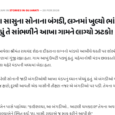
EAM IN
STORIES IN GUJARATI
—
20 FEB 2026
 સાસુના સોનાના બંગડી, લગ્નમાં ખુલ્યો ભા
્યું તે સાંભળીને આખા ગામને લાગ્યો ઝટકો!
 આવેલા શ્રીમંત રાયચંદ શેઠના દીકરાના લગ્નનો માંડવો આખીયે ધરતી પર શોભી
ાં ગુંજી રહ્યા હતા. ગામ આખું ઉમટી પડ્યું હતું. મહેમાનોથી મંડપ છલકાતો
ચહેરે મંડપની મધ્યમાં બેઠા હતા.
ેરેલી સોનાની જાડી બંગડીઓથી આખા મંડપનું ધ્યાન ખેંચ્યું હતું. એ બંગડીઓ વ
જ ક્ષણે, દૂરથી આવતી એક માસીની તીક્ષ્ણ નજર એ બંગડીઓ પર પડી. તેમન
ાબેન પાસે પહોંચ્યા. “કાઉશલ્યા, આ બંગડીઓ... આટલી ચમકદાર!” તેમના અવા
શલ્યાબેને સ્મિત કર્યું, “હા, માસી. રાધાએ જ સાફ કરીને આપી છે.”