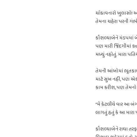
ચોંકાવનારો ખુલાસો! આ
તેમના ચહેરા પરની ગંભ
કૌશલ્યાબેને મંડપમાં 
પણ મારી જિંદગીમાં ક્ય
મળ્યું નહોતું. મારા પત
તેમની આંખોમાં ભૂતકાળ
માટે સુખ નહીં, પણ એક બ
કામ કરીશ, પણ તેમનો 
“મેં કેટલીયે વાર આ બંગ
લાગતું હતું કે આ મારા 
કૌશલ્યાબેને રાધા તરફ જ