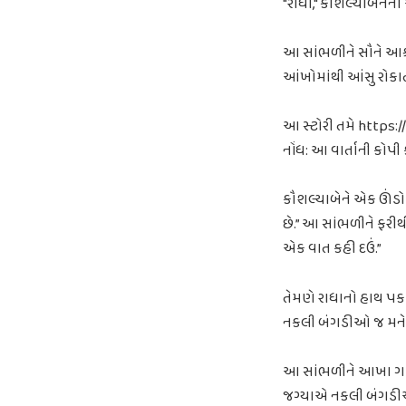
"રાધા," કૌશલ્યાબેનનો
આ સાંભળીને સૌને આશ્ચ
આંખોમાંથી આંસુ રોકાતા 
આ સ્ટોરી તમે https://
નોંધ: આ વાર્તાની કોપી
કૌશલ્યાબેને એક ઊંડો 
છે.” આ સાંભળીને ફર
એક વાત કહી દઉં.”
તેમણે રાધાનો હાથ પકડ
નકલી બંગડીઓ જ મને સૌ
આ સાંભળીને આખા ગામ
જગ્યાએ નકલી બંગડીઓ 