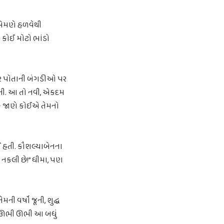
 એમણે હળવેથી
 કોઈ મોટો ભાંડો
નજર પોતાની બંગડીઓ પર
ોતી. આ તો નવી, એકદમ
કે જાણે કોઈએ તેમનો
 હતી. કૌશલ્યાબેનના
આ નકલી છે!” ધીમા, પણ
ની વર્ષો જૂની, શુદ્ધ
ૂર ઊભી ઊભી આ બધું