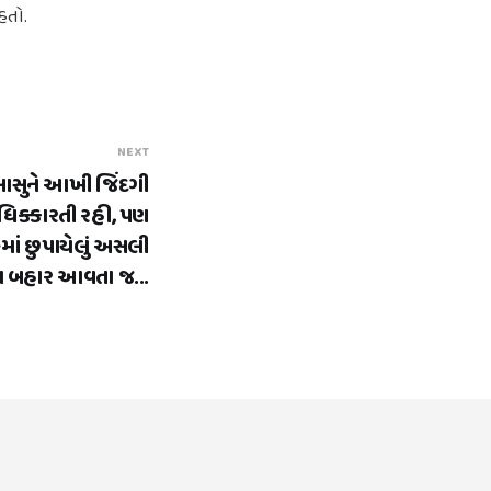
હતો.
NEXT
સાસુને આખી જિંદગી
ધિક્કારતી રહી, પણ
માં છુપાયેલું અસલી
ય બહાર આવતા જ...