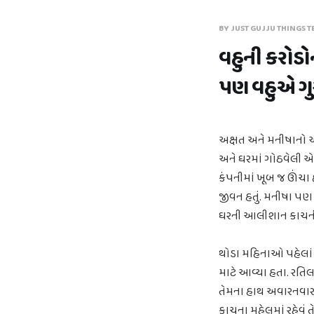
BY JUST GUJJU THINGS T
વહુની કરોડો
પણ વહુએ ગુસ્
અક્ષત અને મનીષાનો 
અને ઘરમાં ગોઠવેલી એ
કંપનીમાં ખૂબ જ ઊંચા 
જીવન હતું. મનીષા પણ 
ઘરની આલીશાન કાચની 
થોડા મહિનાઓ પહેલાં જ
માટે આવ્યા હતા. રતિલા
તેમના હાથ અવારનવાર
કાચના મહેલમાં રહેવું ત