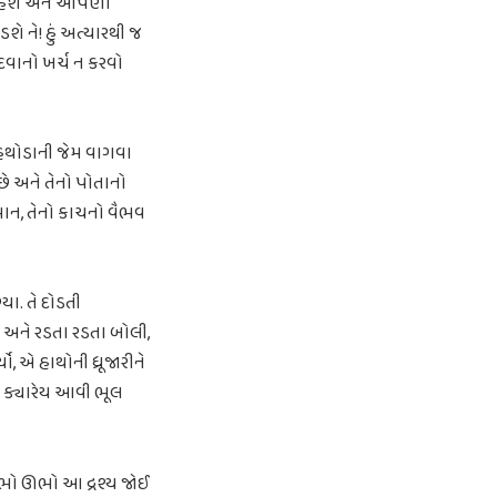
તા હશે અને આપણો
ે ને! હું અત્યારથી જ
દવાનો ખર્ચ ન કરવો
 હથોડાની જેમ વાગવા
 છે અને તેનો પોતાનો
િમાન, તેનો કાચનો વૈભવ
ા. તે દોડતી
 અને રડતા રડતા બોલી,
ો, એ હાથોની ધ્રૂજારીને
ું ક્યારેય આવી ભૂલ
 ઊભો ઊભો આ દ્રશ્ય જોઈ