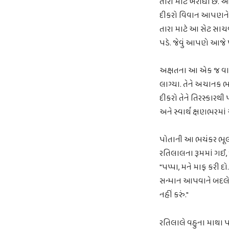
તારા માટે ખરીદ્યો છે
દીકરો વિવાન આપણને આ 
તારા માટે આ સેટ સાચવ
પડે. જેવું આપણે આજે 
અક્ષતના આ એક જ વાક્
લાગ્યા. તેને અચાનક ભવ
દીકરો તેને તિરસ્કારથી
અને સ્વાર્થ ક્ષણભરમ
પોતાની આ ભયંકર ભૂલ 
રતિલાલના રૂમમાં ગઈ, 
"પપ્પા, મને માફ કરી દ
સન્માન આપવાને બદલે હ
નહીં કરું."
રતિલાલે વહુના માથા પ