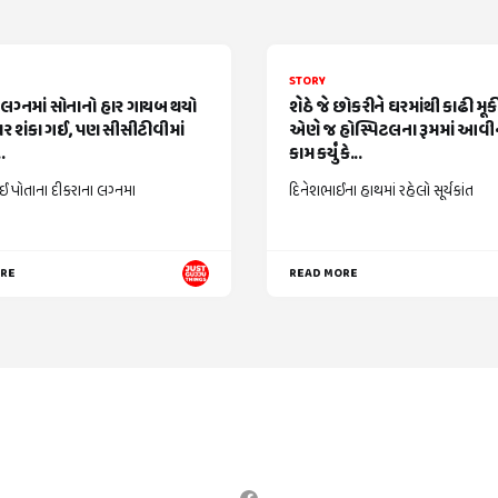
STORY
 લગ્નમાં સોનાનો હાર ગાયબ થયો
શેઠે જે છોકરીને ઘરમાંથી કાઢી મૂક
 પર શંકા ગઈ, પણ સીસીટીવીમાં
એણે જ હોસ્પિટલના રૂમમાં આવીન
.
કામ કર્યું કે...
 પોતાના દીકરાના લગ્નમા
દિનેશભાઈના હાથમાં રહેલો સૂર્યકાંત
ORE
READ MORE