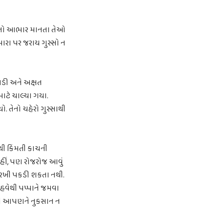
નનો આભાર માનતા તેઓ
 મારા પર જરાય ગુસ્સો ન
પડી અને અક્ષત
માટે ચાલ્યા ગયા.
. તેનો ચહેરો ગુસ્સાથી
ૌથી કિંમતી કાચની
 નહીં, પણ રોજરોજ આવું
ુ સરખી પકડી શકતા નથી.
 હવેથી પપ્પાને જમવા
અને આપણને નુકસાન ન