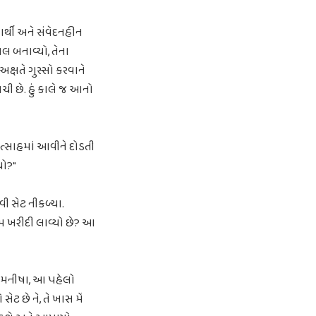
ર્થી અને સંવેદનહીન
લ બનાવ્યો, તેના
ક્ષતે ગુસ્સો કરવાને
ચી છે. હું કાલે જ આનો
 ઉત્સાહમાં આવીને દોડતી
યો?"
વી સેટ નીકળ્યા.
ેમ ખરીદી લાવ્યો છે? આ
, "મનીષા, આ પહેલો
ેટ છે ને, તે ખાસ મેં