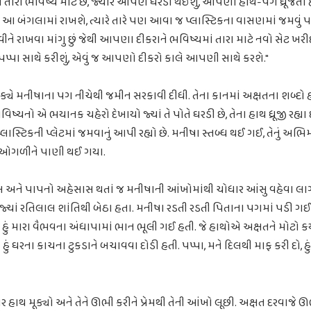
. આ તારા ભવિષ્ય માટે છે, જ્યારે આપણે ઘરડા થઈશું, આપણા હાથ-પગ ધ્રૂજ
બંગલામાં રાખશે, ત્યારે તારે પણ આવા જ પ્લાસ્ટિકના વાસણમાં જમવું પડશ
ીને રાખવા માંગુ છું જેથી આપણા દીકરાને ભવિષ્યમાં તારા માટે નવો સેટ ખરી
પપ્પા સાથે કરીશું, એવું જ આપણો દીકરો કાલે આપણી સાથે કરશે."
યે મનીષાના પગ નીચેથી જમીન સરકાવી દીધી. તેના કાનમાં અક્ષતના શબ્દો
િષ્યનો એ ભયાનક ચહેરો દેખાયો જ્યાં તે પોતે ઘરડી છે, તેના હાથ ધ્રૂજી રહ્યા
 પ્લાસ્ટિકની પ્લેટમાં જમવાનું આપી રહ્યો છે. મનીષા સ્તબ્ધ થઈ ગઈ, તેનું અભ
ાં ઓગળીને પાણી થઈ ગયા.
અને પાપનો અહેસાસ થતાં જ મનીષાની આંખોમાંથી ચોધાર આંસુ વહેવા લાગ્ય
જ્યાં રતિલાલ શાંતિથી બેઠા હતા. મનીષા રડતી રડતી પિતાના પગમાં પડી ગઈ
ો. હું મારા વૈભવના અંધાપામાં ભાન ભૂલી ગઈ હતી. જે હાથોએ અક્ષતને મોટો કર્ય
ું ઘરના કાચના ટુકડાને બચાવવા દોડી હતી. પપ્પા, મને દિલથી માફ કરી દો, હ
ર હાથ મૂક્યો અને તેને ઊભી કરીને પ્રેમથી તેની આંખો લૂછી. અક્ષત દરવાજે