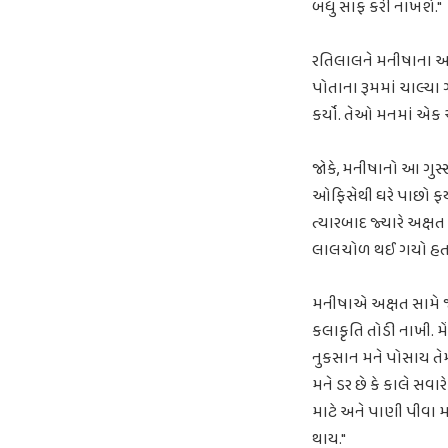
બધું સાફ કરી નાખશે."
રતિલાલને મનીષાના 
પોતાના રૂમમાં ચાલ્યા 
કર્યો. તેઓ મનમાં એક અ
જોકે, મનીષાનો આ ગુસ
ઓફિસેથી ઘરે પાછો ફર્
ત્યારબાદ જ્યારે અક્ષત
લાલચોળ થઈ ગયો હત
મનીષાએ અક્ષત સામે જોઈ
કલાકૃતિ તોડી નાખી. મેં
નુકસાન મને પોસાય તેમ 
મને ડર છે કે કાલે સવ
માટે અને પાણી પીવા 
થાય."