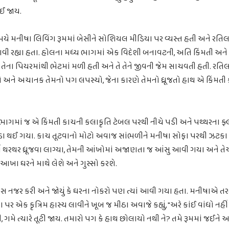
થઈ જાય.
 મનીષા લિવિંગ રૂમમાં બેસીને સોશિયલ મીડિયા પર વ્યસ્ત હતી અને રતિ
વી રહ્યા હતા. હોલના મધ્ય ભાગમાં એક વિદેશી બનાવટની, અતિ કિંમતી અને 
ને તેના પિયરમાંથી ભેટમાં મળી હતી અને તે તેને જીવની જેમ સાચવતી હતી. રત
યો અને અચાનક તેમનો પગ લપસ્યો, જેના કારણે તેમનો ધ્રૂજતો હાથ એ કિંમતી
ભાગમાં જ એ કિંમતી કાચની કલાકૃતિ ટેબલ પરથી નીચે પડી અને પથ્થરના ફ
ટુકડા થઈ ગયા. કાચ તૂટવાનો મોટો અવાજ સાંભળીને મનીષા સોફા પરથી ઝટક
યા થરથર ધ્રૂજવા લાગ્યા, તેમની આંખોમાં અજાણતા જ આંસુ આવી ગયા અને ત
 આખા ઘરને માથે લેશે અને ગુસ્સો કરશે.
નજર કરી અને જોયું કે ઘરના નોકરો પણ ત્યાં આવી ગયા હતા. મનીષાએ તર
 પર એક કૃત્રિમ હાસ્ય લાવીને ખૂબ જ મીઠા અવાજે કહ્યું, "અરે કાંઈ વાંધો નહીં 
, ગમે ત્યારે તૂટી જાય. તમારો પગ કે હાથ છોલાયો નથી ને? તમે રૂમમાં જઈન