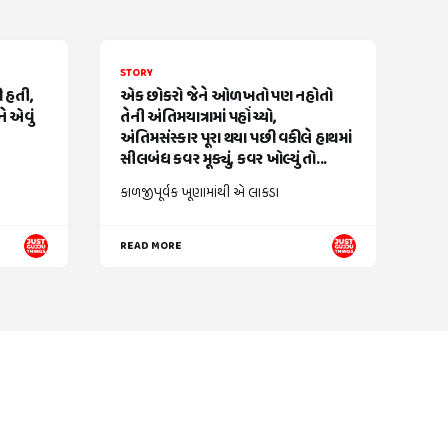
STORY
ી હતી,
એક છોકરો જેને ઓળખતો પણ નહોતો
ે એવું
તેની અંતિમયાત્રામાં પહોંચ્યો,
અંતિમસંસ્કાર પૂરા થયા પછી વકીલે હાથમાં
સીલબંધ કવર મૂક્યું, કવર ખોલ્યું તો...
કાળજીપૂર્વક ખૂણામાંથી એ લાકડા
READ MORE