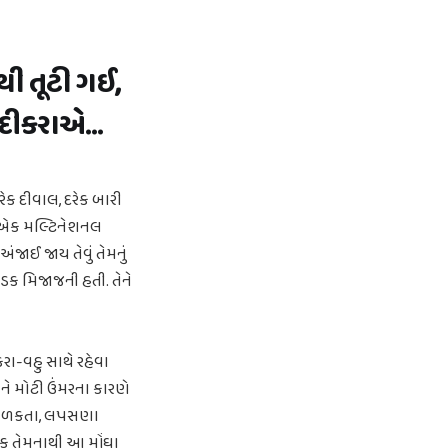
થી તૂટી ગઈ,
 દીકરાએ...
 દીવાલ, દરેક બારી
ત એક મલ્ટિનેશનલ
જાઈ જાય તેવું તેમનું
કડક મિજાજની હતી. તેને
રા-વહુ સાથે રહેવા
અને મોટી ઉંમરના કારણે
આ ચળકતા, લપસણા
યાંક તેમનાથી આ મોંઘા