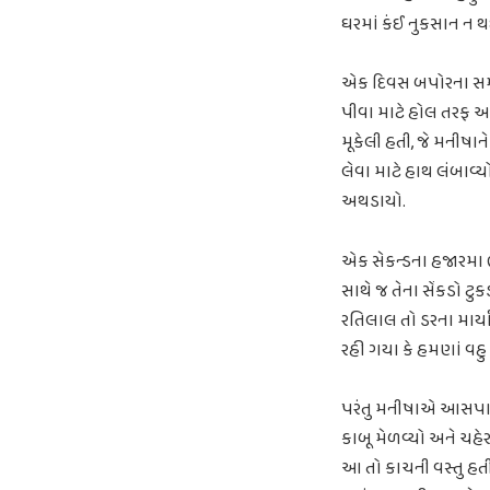
ઘરમાં કંઈ નુકસાન ન 
એક દિવસ બપોરના સમયે
પીવા માટે હોલ તરફ આ
મૂકેલી હતી, જે મનીષા
લેવા માટે હાથ લંબાવ્
અથડાયો.
એક સેકન્ડના હજારમા 
સાથે જ તેના સેંકડો 
રતિલાલ તો ડરના માર્
રહી ગયા કે હમણાં વહુ
પરંતુ મનીષાએ આસપાસ 
કાબૂ મેળવ્યો અને ચહેરા
આ તો કાચની વસ્તુ હતી