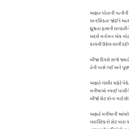
અક્ષત પોતાની પત્નીની
માનસિકતા જોઈને અત્યં
ધ્રૂજતા હાથની લાચારી
બદલે મનોમન એક મોટો ન
કાયમી ઉકેલ લાવી દઈ
બીજા દિવસે સાંજે જ્યા
તેની પાસે ગઈ અને પૂછ્ય
અક્ષતે ગંભીર ચહેરે પે
મનીષાએ નવાઈ પામીને પ
બીજો સેટ કોના માટે છે
અક્ષતે મનીષાની આંખોમ
પ્લાસ્ટિકનો સેટ મારા વ