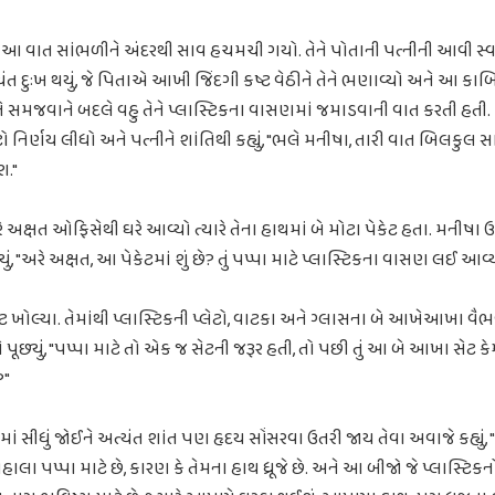
 આ વાત સાંભળીને અંદરથી સાવ હચમચી ગયો. તેને પોતાની પત્નીની આવી સ્વા
ત દુઃખ થયું, જે પિતાએ આખી જિંદગી કષ્ટ વેઠીને તેને ભણાવ્યો અને આ કાબિ
ને સમજવાને બદલે વહુ તેને પ્લાસ્ટિકના વાસણમાં જમાડવાની વાત કરતી હતી. અ
િર્ણય લીધો અને પત્નીને શાંતિથી કહ્યું, "ભલે મનીષા, તારી વાત બિલકુલ સા
શ."
રે અક્ષત ઓફિસેથી ઘરે આવ્યો ત્યારે તેના હાથમાં બે મોટા પેકેટ હતા. મનીષા
ું, "અરે અક્ષત, આ પેકેટમાં શું છે? તું પપ્પા માટે પ્લાસ્ટિકના વાસણ લઈ આવ્
કેટ ખોલ્યા. તેમાંથી પ્લાસ્ટિકની પ્લેટો, વાટકા અને ગ્લાસના બે આખેઆખા વૈભ
ૂછ્યું, "પપ્પા માટે તો એક જ સેટની જરૂર હતી, તો પછી તું આ બે આખા સેટ ક
?"
ાં સીધું જોઈને અત્યંત શાંત પણ હૃદય સોંસરવા ઉતરી જાય તેવા અવાજે કહ્યું
હાલા પપ્પા માટે છે, કારણ કે તેમના હાથ ધ્રૂજે છે. અને આ બીજો જે પ્લાસ્ટિકનો સ