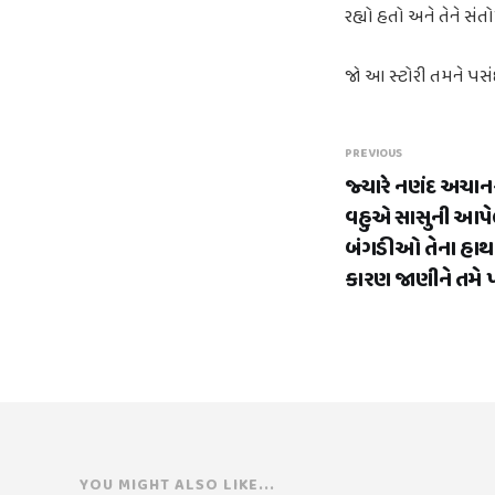
રહ્યો હતો અને તેને સ
જો આ સ્ટોરી તમને પસંદ
PREVIOUS
જ્યારે નણંદ અચાન
વહુએ સાસુની આપે
બંગડીઓ તેના હાથમા
કારણ જાણીને તમે 
YOU MIGHT ALSO LIKE...