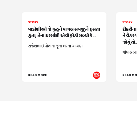
STORY
STORY
પાડોશીઓ જે વૃદ્ધને પાગલ સમજીને હસતા
દીકરીના
હતા, તેના ઘરમાંથી એવો ફોટો મળ્યો કે...
ને વેટર
જોયું તો..
રાજેશભાઈ પોતાના જૂના ઘરના આંગણા
ગોપાલભાઈ
READ MORE
READ M