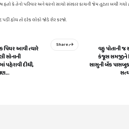
ંતોષ હતો કે તેનો પરિવાર અને ઘરનો સાચો સંસ્કાર કાચની જેમ તૂટતા બચી ગયો 
 પડી હોય તો દરેક લોકો જોડે શેર કરજો.
Share
ક પિયર આવી ત્યારે
વહુ પોતાની જ 
લી સોનાની
કંજૂસ સમજીને 
ં પહેરાવી દીધી,
સાસુની બેંક પાસબુક
પણ...
સત્