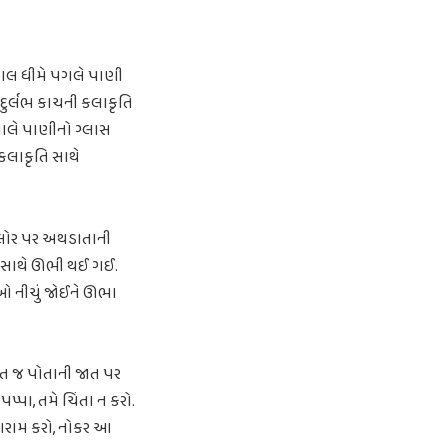
લાલ ધીમે પગલે પાણી
દુર્લભ કાચની કલાકૃતિ
િલાલે પાણીનો ગ્લાસ
 કલાકૃતિ સાથે
્લોર પર અથડાતાની
ા સાથે ઊભી થઈ ગઈ.
ેઓ નીચું જોઈને ઊભા
ત જ પોતાની જાત પર
પપ્પા, તમે ચિંતા ન કરો.
ે આરામ કરો, નોકર આ