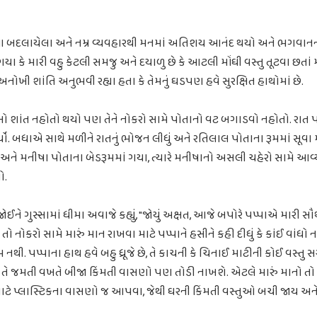
આ બદલાયેલા અને નમ્ર વ્યવહારથી મનમાં અતિશય આનંદ થયો અને ભગવા
ગયા કે મારી વહુ કેટલી સમજુ અને દયાળુ છે કે આટલી મોંઘી વસ્તુ તૂટવા છતાં
નોખી શાંતિ અનુભવી રહ્યા હતા કે તેમનું ઘડપણ હવે સુરક્ષિત હાથોમાં છે.
્સો શાંત નહોતો થયો પણ તેને નોકરો સામે પોતાનો વટ બગાડવો નહોતો. રાત 
યો. બધાએ સાથે મળીને રાતનું ભોજન લીધું અને રતિલાલ પોતાના રૂમમાં સૂવા 
 અને મનીષા પોતાના બેડરૂમમાં ગયા, ત્યારે મનીષાનો અસલી ચહેરો સામે આવ્યો
ો.
ને ગુસ્સામાં ધીમા અવાજે કહ્યું, "જોયું અક્ષત, આજે બપોરે પપ્પાએ મારી સ
 તો નોકરો સામે મારું માન રાખવા માટે પપ્પાને હસીને કહી દીધું કે કાંઈ વાંધો
નથી. પપ્પાના હાથ હવે બહુ ધ્રૂજે છે, તે કાચની કે ચિનાઈ માટીની કોઈ વસ્ત
ારે તે જમતી વખતે બીજા કિંમતી વાસણો પણ તોડી નાખશે. એટલે મારું માનો તો
માટે પ્લાસ્ટિકના વાસણો જ આપવા, જેથી ઘરની કિંમતી વસ્તુઓ બચી જાય 