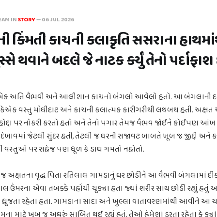
EAM IN
STORY
—
06 JUL 2026
ની કિંમતી કાચની કલાકૃતિ સસરાના હાથમાં
સે થવાને બદલે જે નાટક કર્યું તેનો પર્દાફાશ
એક અતિ વૈભવી અને આલીશાન કાચનો બંગલો આવેલો હતો. આ બંગલાની દરેક
કેએક વસ્તુ મોંઘીદાટ અને કાચની કલાત્મક કારીગરીથી લથબથ હતી. અક્ષ
હોદ્દા પર નોકરી કરતો હતો અને તેનો પગાર તેમજ વૈભવ જોઈને કોઈપણ આંખ અં
દેખાવમાં જેટલી સુંદર હતી, તેટલી જ ઘરની સજાવટ બાબતે ખૂબ જ જીદ્દી અને 
વસ્તુઓ પર સહેજ પણ ધૂળ કે ડાઘ ગમતો નહોતો.
 અક્ષતના વૃદ્ધ પિતા રતિલાલ ગામડાનું ઘર છોડીને આ વૈભવી બંગલામાં દીક
લ ઉંમરના એવા તબક્કે પહોંચી ચૂક્યા હતા જ્યાં શરીર સાથ છોડી રહ્યું હતું 
 ધ્રૂજતા રહેતા હતા. ગામડાના સાદા અને ખુલ્લા વાતાવરણમાંથી આવીને 
ેમના માટે ખૂબ જ અઘરું સાબિત થઈ રહ્યું હતું. તેઓ હંમેશાં ડરતા રહેતા કે ક્