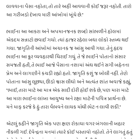
લાવવાના પૈસા નહોતા, તો તારે અહીં આવવાની કોઈ જરૂર નહોતી. તારો
આ ગરીબડો દેખાવ મારી આંખોમાં ખૂંચે છે."
ભાઈના આ આકરા અને અપમાનજનક શબ્દો સાંભળીને હોલમાં
એકદમ સન્નાટો છવાઈ ગયો. ત્યાં હાજર રહેલા બધા લોકો સ્તબ્ધ થઈ
ગયા. જાગૃતિની આંખોમાં અચાનક જ આંસુ આવી ગયા. તેનું હૃદય
ભાઈના આ ક્રૂર વ્યવહારથી ચિરાઈ ગયું. તે જે ભાઈને પોતાનો સંસાર
સમજતી હતી, તે ભાઈ આજે પૈસાના નશામાં અંધ થઈને સગી બહેનના
પ્રેમ અને લાગણીને કચડી રહ્યો હતો. જાગૃતિ કશું જ બોલી નહીં. તેણે
પોતાના આંસુ લૂછ્યા, ઊંડો શ્વાસ લીધો અને અત્યંત શાંત અવાજે કહ્યું,
"ભાઈ, તારા માટે આ માત્ર એક સાદી દોરી હોઈ શકે છે, પણ મારા માટે
આ મારા ભાઈના લાંબા આયુષ્ય અને રક્ષા માટેની પવિત્ર પ્રાર્થના છે.
મને માફ કરજે કે હું તારા વૈભવને લાયક મોંઘી ભેટ ન લાવી શકી."
એટલું કહીને જાગૃતિ એક પણ ક્ષણ રોકાયા વગર બંગલાની બહાર
નીકળી ગઈ. દેવેન્દ્રના મનમાં ત્યારે કોઈ પસ્તાવો નહોતો. તેને લાગતું હતું