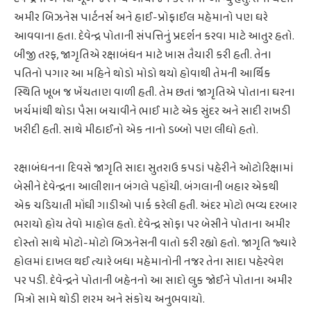
અમીર બિઝનેસ પાર્ટનર્સ અને હાઈ-પ્રોફાઈલ મહેમાનો પણ ઘરે
આવવાના હતા. દેવેન્દ્ર પોતાની સંપત્તિનું પ્રદર્શન કરવા માટે આતુર હતો.
બીજી તરફ, જાગૃતિએ રક્ષાબંધન માટે ખાસ તૈયારી કરી હતી. તેના
પતિનો પગાર આ મહિને થોડો મોડો થયો હોવાથી તેમની આર્થિક
સ્થિતિ ખૂબ જ ખેંચતાણ વાળી હતી. તેમ છતાં જાગૃતિએ પોતાના ઘરના
ખર્ચમાંથી થોડા પૈસા બચાવીને ભાઈ માટે એક સુંદર અને સાદી રાખડી
ખરીદી હતી. સાથે મીઠાઈનો એક નાનો ડબ્બો પણ લીધો હતો.
રક્ષાબંધનના દિવસે જાગૃતિ સાદા સુતરાઉ કપડાં પહેરીને ઓટોરિક્ષામાં
બેસીને દેવેન્દ્રના આલીશાન બંગલે પહોંચી. બંગલાની બહાર એકથી
એક ચડિયાતી મોંઘી ગાડીઓ પાર્ક કરેલી હતી. અંદર મોટો ભવ્ય દરબાર
ભરાયો હોય તેવો માહોલ હતો. દેવેન્દ્ર સોફા પર બેસીને પોતાના અમીર
દોસ્તો સાથે મોટો-મોટો બિઝનેસની વાતો કરી રહ્યો હતો. જાગૃતિ જ્યારે
હોલમાં દાખલ થઈ ત્યારે બધા મહેમાનોની નજર તેના સાદા પહેરવેશ
પર પડી. દેવેન્દ્રને પોતાની બહેનનો આ સાદો લુક જોઈને પોતાના અમીર
મિત્રો સામે થોડી શરમ અને સંકોચ અનુભવાયો.