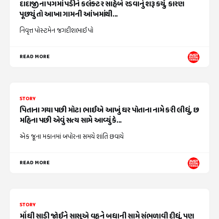
દાદાજીના પગમાં પડીને કલેક્ટર સાહેબે રડવાનું શરૂ કર્યું, કારણ
પૂછ્યું તો આખા ગામની આંખમાંથી...
નિવૃત્ત પોસ્ટમેન જગદીશભાઈ પો
READ MORE
STORY
પિતાના ગયા પછી મોટા ભાઈએ આખું ઘર પોતાના નામે કરી લીધું, છ
મહિના પછી એવું સત્ય સામે આવ્યું કે...
એક જૂના મકાનમાં બપોરના સમયે શાંતિ છવાયે
READ MORE
STORY
મોંઘી સાડી જોઈને સાસુએ વહુને બધાની સામે સંભળાવી દીધું, પણ