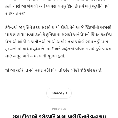
હતી. તારો આ બંગલો અને વ્યવસાય સુરક્ષિત છે, હવે બધું ભૂલીને નવી
શરૂઆત કર."
દેવેન્દ્રએ જાગૃતિને હૃદય સરસી ચાંપી દીધી. તેને આજે જિંદગીનો અસલી
પાઠ ભણવા મળ્યો હતો કે દુનિયામાં સંબંધો અને પ્રેમની કિંમત ક્યારેય
પૈસાથી આંકી શકાતી નથી. સાચી અમીરાત બેંક બેલેન્સમાં નહીં પણ
હૃદયની મોટાઈમાં હોય છે. ભાઈ અને બહેનનો પવિત્ર સંબંધ હવે કાયમ
માટે અતૂટ અને અમર બની ચૂક્યો હતો.
જો આ સ્ટોરી તમને પસંદ પડી હોય તો દરેક લોકો જોડે શેર કરજો.
Share
PREVIOUS
સગા દીકરાએ કરોડપતિ બન્યા પછી પિતાને વૃદ્ધાશ્રમ