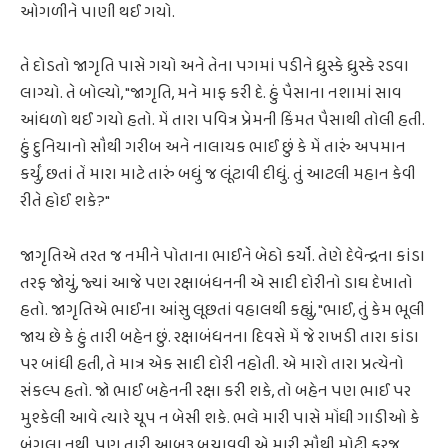
ઓગળીને પાણી થઈ ગયો.
તે દોડતો જાગૃતિ પાસે ગયો અને તેના પગમાં પડીને ધ્રુસ્કે ધ્રુસ્કે રડવા
લાગ્યો. તે બોલ્યો, "જાગૃતિ, મને માફ કરી દે. હું પૈસાના નશામાં સાવ
આંધળો થઈ ગયો હતો. મેં તારા પવિત્ર પ્રેમની કિંમત પૈસાથી તોલી હતી.
હું દુનિયાનો સૌથી ગરીબ અને નાલાયક ભાઈ છું કે મેં તારું અપમાન
કર્યું, છતાં તેં મારા માટે તારું બધું જ લૂંટાવી દીધું. તું આટલી મહાન કેવી
રીતે હોઈ શકે?"
જાગૃતિએ તરત જ નમીને પોતાના ભાઈને બેઠો કર્યો. તેણે દેવેન્દ્રના કાંડા
તરફ જોયું, જ્યાં આજે પણ રક્ષાબંધનની એ સાદી દોરીનો ડાઘ દેખાતો
હતો. જાગૃતિએ ભાઈના આંસુ લૂછતાં વહાલથી કહ્યું, "ભાઈ, તું કેમ ભૂલી
જાય છે કે હું તારી બહેન છું. રક્ષાબંધનના દિવસે મેં જે રાખડી તારા કાંડા
પર બાંધી હતી, તે માત્ર એક સાદી દોરી નહોતી. એ મારો તારા પ્રત્યેનો
સંકલ્પ હતો. જો ભાઈ બહેનની રક્ષા કરી શકે, તો બહેન પણ ભાઈ પર
મુશ્કેલી આવે ત્યારે ચૂપ ન બેસી શકે. ભલે મારી પાસે મોંઘી ગાડીઓ કે
બંગલા નથી, પણ તારી આબરૂ બચાવવી એ મારી સૌથી મોટી ફરજ