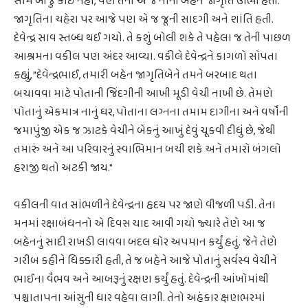
સામે બીજું કોઈ નહીં, પણ તેની એ જ નાની બહેન જાગૃતિ ઊભી હતી.
જાગૃતિના ચહેરા પર આજે પણ એ જ જૂની સાદગી અને શાંતિ હતી.
દેવેન્દ્ર સાવ સ્તબ્ધ થઈ ગયો. તે કશું બોલી શકે તે પહેલા જ તેની પાછળ
આશ્રમના વકીલ પણ અંદર આવ્યા. વકીલે દેવેન્દ્રને કાગળો સોંપતા
કહ્યું, "દેવેન્દ્રભાઈ, તમારી બહેન જાગૃતિબેને તમને બરબાદ થતા
બચાવવા માટે પોતાની જિંદગીની આખી મૂડી વેચી નાખી છે. તેમણે
પોતાનું એકમાત્ર નાનું ઘર, પોતાના લગ્નના તમામ દાગીના અને વર્ષોની
જમાપુંજી એક જ ઝાટકે વેચીને બેંકનું આખું દેવું ચૂકવી દીધું છે, જેથી
તમારું અને આ પરિવારનું સ્વાભિમાન બચી શકે અને તમારો બંગલો
હરાજી થતો અટકી જાય."
વકીલની વાત સાંભળીને દેવેન્દ્રના હૃદય પર જાણે વીજળી પડી. તેના
મનમાં રક્ષાબંધનનો એ દિવસ યાદ આવી ગયો જ્યારે તેણે આ જ
બહેનનું સાદી રાખડી લાવવા બદલ ઘોર અપમાન કર્યું હતું. જેને તેણે
ગરીબ કહીને ધિક્કારી હતી, તે જ બહેને આજે પોતાનું સર્વસ્વ વેચીને
ભાઈના વૈભવ અને આબરૂનું રક્ષણ કર્યું હતું. દેવેન્દ્રની આંખોમાંથી
પશ્ચાતાપના આંસુની ધાર વહેવા લાગી. તેનો અહંકાર ક્ષણભરમાં