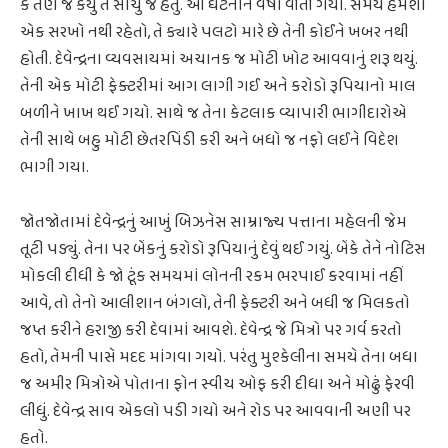
કે તેણે જે કર્યું તે સાચું જ હતું. આ ઘટનાને વર્ષો વીતી ગયા. સમય હંમેશાં
એક સરખો નથી રહેતો, તે ક્યારે પલટો મારે છે તેની કોઈને ખબર નથી
હોતી. દેવેન્દ્રના વ્યવસાયમાં અચાનક જ મોટી ખોટ આવવાનું શરૂ થયું.
તેની એક મોટી ફેક્ટરીમાં આગ લાગી ગઈ અને કરોડો રૂપિયાનો માલ
બળીને ખાખ થઈ ગયો. સાથે જ તેના કેટલાક વ્યાપારી ભાગીદારોએ
તેની સાથે બહુ મોટી છેતરપિંડી કરી અને બધો જ નફો લઈને વિદેશ
ભાગી ગયા.
જોતજોતામાં દેવેન્દ્રનું આખું બિઝનેસ સામ્રાજ્ય પત્તાના મહેલની જેમ
તૂટી પડ્યું. તેના પર બેંકનું કરોડો રૂપિયાનું દેવું થઈ ગયું. બેંકે તેને નોટિસ
મોકલી દીધી કે જો ટૂંક સમયમાં લોનની રકમ ભરપાઈ કરવામાં નહીં
આવે, તો તેનો આલીશાન બંગલો, તેની ફેક્ટરી અને બધી જ મિલકતો
જપ્ત કરીને હરાજી કરી દેવામાં આવશે. દેવેન્દ્ર જે મિત્રો પર ગર્વ કરતો
હતો, તેમની પાસે મદદ માંગવા ગયો. પરંતુ મુશ્કેલીના સમયે તેના બધા
જ અમીર મિત્રોએ પોતાના ફોન સ્વીચ ઓફ કરી દીધા અને મોઢું ફેરવી
લીધું. દેવેન્દ્ર સાવ એકલો પડી ગયો અને રોડ પર આવવાની અણી પર
હતો.