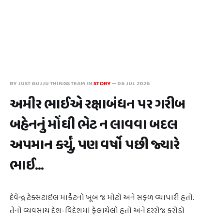
BY JUST GUJJU THINGS TEAM IN
STORY
—
06 JUL 2026
અમીર ભાઈએ રક્ષાબંધન પર ગરીબ
બહેનનું મોંઘી ભેટ ન લાવવા બદલ
અપમાન કર્યું, પણ વર્ષો પછી જ્યારે
ભાઈ...
દેવેન્દ્ર ટેક્સટાઇલ માર્કેટનો ખૂબ જ મોટો અને સફળ વ્યાપારી હતો.
તેનો વ્યવસાય દેશ-વિદેશમાં ફેલાયેલો હતો અને દરરોજ કરોડો