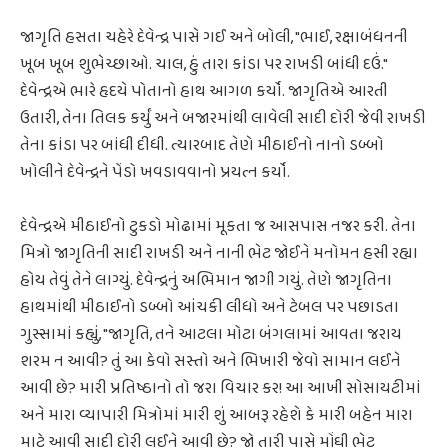
જાગૃતિ હસતા ચહેરે દેવેન્દ્ર પાસે ગઈ અને બોલી, "ભાઈ, રક્ષાબંધનની
ખૂબ ખૂબ શુભેચ્છાઓ. ચાલ, હું તારા કાંડા પર રાખડી બાંધી દઉં."
દેવેન્દ્રએ ભારે હૃદયે પોતાનો હાથ આગળ કર્યો. જાગૃતિએ આરતી
ઉતારી, તેના તિલક કર્યું અને બજારમાંથી લાવેલી સાદી દોરી જેવી રાખડી
તેના કાંડા પર બાંધી દીધી. ત્યારબાદ તેણે મીઠાઈનો નાનો ડબ્બો
ખોલીને દેવેન્દ્રને પેંડો ખવડાવવાનો પ્રયત્ન કર્યો.
દેવેન્દ્રએ મીઠાઈનો ટુકડો મોઢામાં મૂકતા જ આસપાસ નજર કરી. તેના
મિત્રો જાગૃતિની સાદી રાખડી અને નાની ભેટ જોઈને મનોમન હસી રહ્યા
હોય તેવું તેને લાગ્યું. દેવેન્દ્રનું અભિમાન જાગી ગયું. તેણે જાગૃતિના
હાથમાંથી મીઠાઈનો ડબ્બો આંચકી લીધો અને ટેબલ પર પછાડતા
ગુસ્સામાં કહ્યું, "જાગૃતિ, તને આટલા મોટા બંગલામાં આવતા જરાય
શરમ ન આવી? તું આ કેવો સસ્તો અને ભિખારી જેવો સામાન લઈને
આવી છે? મારી પ્રતિષ્ઠાનો તો જરા વિચાર કર! આ આખી સોસાયટીમાં
અને મારા વ્યાપારી મિત્રોમાં મારી શું આબરૂ રહેશે કે મારી બહેન મારા
માટે આવી સાદી દોરી લઈને આવી છે? જો તારી પાસે મોંઘી ભેટ