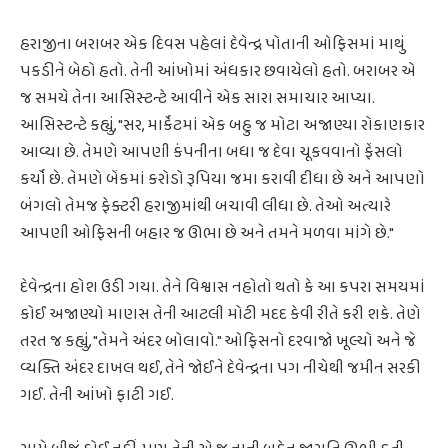
હરાજીના બરાબર એક દિવસ પહેલાં દેવેન્દ્ર પોતાની ઓફિસમાં માથું
પકડીને બેઠો હતો. તેની આંખોમાં અંધકાર છવાયેલો હતો. બરાબર એ
જ સમયે તેના આસિસ્ટન્ટે આવીને એક સારા સમાચાર આપ્યા.
આસિસ્ટન્ટે કહ્યું, "સર, માર્કેટમાં એક બહુ જ મોટા અજાણ્યા રોકાણકાર
આવ્યા છે. તેમણે આપણી કંપનીના બધા જ દેવા ચૂકવવાનો ફેંસલો
કર્યો છે. તેમણે બેંકમાં કરોડો રૂપિયા જમા કરાવી દીધા છે અને આપણો
બંગલો તેમજ ફેક્ટરી હરાજીમાંથી બચાવી લીધા છે. તેઓ અત્યારે
આપણી ઓફિસની બહાર જ ઊભા છે અને તમને મળવા માંગે છે."
દેવેન્દ્રના હોશ ઉડી ગયા. તેને વિશ્વાસ નહોતો થતો કે આ કપરા સમયમાં
કોઈ અજાણ્યો માણસ તેની આટલી મોટી મદદ કેવી રીતે કરી શકે. તેણે
તરત જ કહ્યું, "તેમને અંદર બોલાવો." ઓફિસનો દરવાજો ખૂલ્યો અને જે
વ્યક્તિ અંદર દાખલ થઈ, તેને જોઈને દેવેન્દ્રના પગ નીચેથી જમીન સરકી
ગઈ. તેની આંખો ફાટી ગઈ.