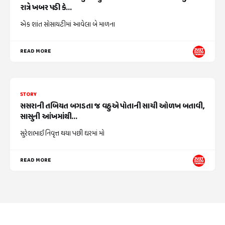
રાત્રે ખબર પડી કે...
એક શાંત સોસાયટીમાં આવેલા બે માળના
READ MORE
STORY
સસરાની તબિયત બગડતા જ વહુએ પોતાની સાચી ઓળખ બતાવી,
સાસુની આંખમાંથી...
સુરેશભાઈ નિવૃત્ત થયા પછી ઘરમાં મો
READ MORE