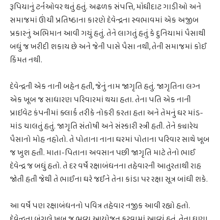
રૂપિયાનું ટર્નઓવર થતું હતું. અઢળક સંપત્તિ, મોંઘીદાટ ગાડીઓ અને
સમાજમાં ઊંચી પ્રતિષ્ઠાના કારણે દેવેન્દ્રના સ્વભાવમાં એક અજીબ
પ્રકારનું અભિમાન આવી ગયું હતું. તેને લાગતું હતું કે દુનિયામાં પૈસાથી
બધું જ ખરીદી શકાય છે અને જેની પાસે પૈસા નથી, તેની સમાજમાં કોઈ
કિંમત નથી.
દેવેન્દ્રની એક નાની બહેન હતી, જેનું નામ જાગૃતિ હતું. જાગૃતિના લગ્ન
એક ખૂબ જ સાધારણ પરિવારમાં થયા હતા. તેના પતિ એક નાની
પ્રાઇવેટ કંપનીમાં ક્લાર્ક તરીકે નોકરી કરતા હતા અને તેમનું ઘર માંડ-
માંડ ચાલતું હતું. જાગૃતિ સંતોષી અને સંસ્કારી સ્ત્રી હતી. તેને ક્યારેય
પૈસાનો મોહ નહોતો. તે પોતાના નાના ઘરમાં પોતાના પરિવાર સાથે ખૂબ
જ ખુશ હતી. માતા-પિતાના અવસાન પછી જાગૃતિ માટે તેનો ભાઈ
દેવેન્દ્ર જ બધું હતો. તે દર વર્ષે રક્ષાબંધનના તહેવારની આતુરતાથી રાહ
જોતી હતી જેથી તે ભાઈના ઘરે જઈને તેના કાંડા પર રક્ષા સૂત્ર બાંધી શકે.
આ વર્ષે પણ રક્ષાબંધનનો પવિત્ર તહેવાર નજીક આવી રહ્યો હતો.
દેવેન્દ્રના બંગલે ખૂબ જ ભવ્ય આયોજન કરવામાં આવ્યું હતું. તેના ઘણા