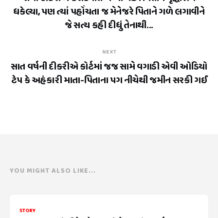
ધકેલ્યા, પણ ત્યાં પહોંચતા જ મેનેજરે પિતાને ગળે લગાવીને
જે સત્ય કહી દીધું તેનાથી...
NEXT
સાત વર્ષની દીકરીએ કોર્ટમાં જજ સામે વગાડી એવી ઓડિયો
ટેપ કે અહંકારી માતા-પિતાના પગ નીચેથી જમીન સરકી ગઈ
YOU MIGHT ALSO LIKE...
STORY