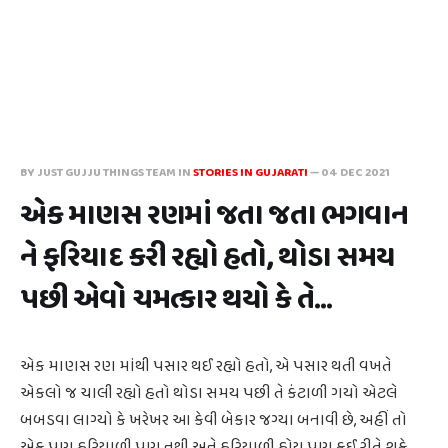
BY JUST GUJJU THINGS TEAM IN
STORIES IN GUJARATI
—
04 DEC 2021
એક માણસ રણમાં જતા જતા ભગવાન
ને ફરિયાદ કરી રહ્યો હતો, થોડા સમય
પછી એવો ચમત્કાર થયો કે તે...
એક માણસ રણ માંથી પસાર થઈ રહ્યો હતો, એ પસાર થતી વખતે
એકલો જ ચાલી રહ્યો હતો થોડા સમય પછી તે કંટાળી ગયો એટલે
બબડવા લાગ્યો કે ખરેખર આ કેવી બેકાર જગ્યા બનાવી છે, અહીં તો
એક પણ હરિયાળી પણ નથી અને હરિયાળી હોય પણ કઈ રીતે શકે