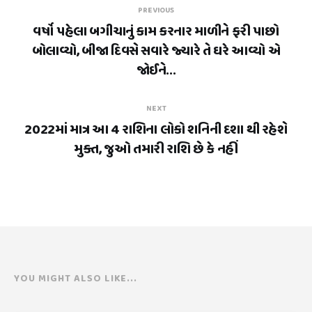
PREVIOUS
વર્ષો પહેલા બગીચાનું કામ કરનાર માળીને ફરી પાછો
બોલાવ્યો, બીજા દિવસે સવારે જ્યારે તે ઘરે આવ્યો એ
જોઈને...
NEXT
2022માં માત્ર આ 4 રાશિના લોકો શનિની દશા થી રહેશે
મુક્ત, જુઓ તમારી રાશિ છે કે નહીં
YOU MIGHT ALSO LIKE...