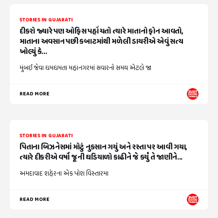
STORIES IN GUJARATI
દીકરો જ્યારે પણ ઓફિસ પહોંચતો ત્યારે માતાનો ફોન આવતો,
માતાના અવસાન પછી કબાટમાંથી મળેલી ડાયરીએ એવું સત્ય
ખોલ્યું કે...
મુંબઈ જેવા ધમધમતા મહાનગરમાં સવારનો સમય એટલે જા
READ MORE
STORIES IN GUJARATI
પિતાના બિઝનેસમાં મોટું નુકસાન ગયું અને રસ્તા પર આવી ગયા,
ત્યારે દીકરીએ વર્ષો જૂની ઘડિયાળો કાઢીને જે કર્યું તે જાણીને...
અમદાવાદ શહેરના એક પોશ વિસ્તારમા
READ MORE