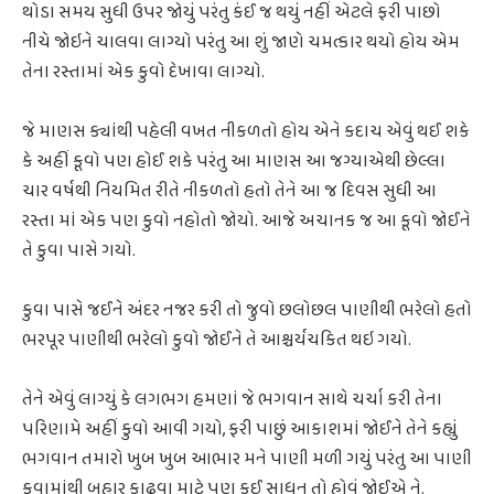
થોડા સમય સુધી ઉપર જોયું પરંતુ કંઈ જ થયું નહીં એટલે ફરી પાછો
નીચે જોઇને ચાલવા લાગ્યો પરંતુ આ શું જાણે ચમત્કાર થયો હોય એમ
તેના રસ્તામાં એક કુવો દેખાવા લાગ્યો.
જે માણસ ક્યાંથી પહેલી વખત નીકળતો હોય એને કદાચ એવું થઈ શકે
કે અહીં કૂવો પણ હોઈ શકે પરંતુ આ માણસ આ જગ્યાએથી છેલ્લા
ચાર વર્ષથી નિયમિત રીતે નીકળતો હતો તેને આ જ દિવસ સુધી આ
રસ્તા માં એક પણ કુવો નહોતો જોયો. આજે અચાનક જ આ કૂવો જોઈને
તે કુવા પાસે ગયો.
કુવા પાસે જઈને અંદર નજર કરી તો જુવો છલોછલ પાણીથી ભરેલો હતો
ભરપૂર પાણીથી ભરેલો કુવો જોઈને તે આશ્ચર્યચકિત થઇ ગયો.
તેને એવું લાગ્યું કે લગભગ હમણાં જે ભગવાન સાથે ચર્ચા કરી તેના
પરિણામે અહીં કુવો આવી ગયો, ફરી પાછું આકાશમાં જોઈને તેને કહ્યું
ભગવાન તમારો ખુબ ખુબ આભાર મને પાણી મળી ગયું પરંતુ આ પાણી
કૂવામાંથી બહાર કાઢવા માટે પણ કઈ સાધન તો હોવું જોઈએ ને.