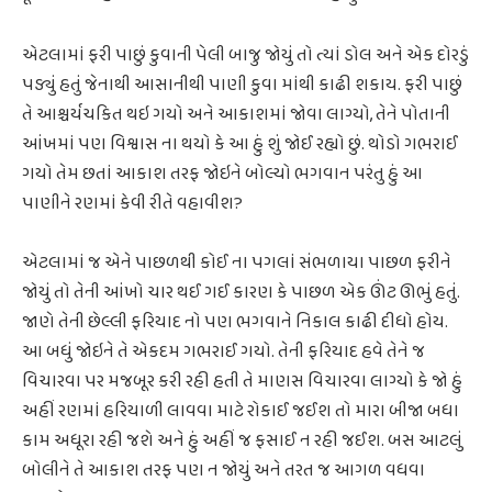
એટલામાં ફરી પાછું કુવાની પેલી બાજુ જોયું તો ત્યાં ડોલ અને એક દોરડું
પડ્યું હતું જેનાથી આસાનીથી પાણી કુવા માંથી કાઢી શકાય. ફરી પાછું
તે આશ્ચર્યચકિત થઇ ગયો અને આકાશમાં જોવા લાગ્યો, તેને પોતાની
આંખમાં પણ વિશ્વાસ ના થયો કે આ હું શું જોઈ રહ્યો છું. થોડો ગભરાઈ
ગયો તેમ છતાં આકાશ તરફ જોઇને બોલ્યો ભગવાન પરંતુ હું આ
પાણીને રણમાં કેવી રીતે વહાવીશ?
એટલામાં જ એને પાછળથી કોઈ ના પગલાં સંભળાયા પાછળ ફરીને
જોયું તો તેની આંખો ચાર થઈ ગઈ કારણ કે પાછળ એક ઊંટ ઊભું હતું.
જાણે તેની છેલ્લી ફરિયાદ નો પણ ભગવાને નિકાલ કાઢી દીધો હોય.
આ બધું જોઇને તે એકદમ ગભરાઈ ગયો. તેની ફરિયાદ હવે તેને જ
વિચારવા પર મજબૂર કરી રહી હતી તે માણસ વિચારવા લાગ્યો કે જો હું
અહીં રણમાં હરિયાળી લાવવા માટે રોકાઈ જઈશ તો મારા બીજા બધા
કામ અધૂરા રહી જશે અને હું અહીં જ ફસાઈ ન રહી જઈશ. બસ આટલું
બોલીને તે આકાશ તરફ પણ ન જોયું અને તરત જ આગળ વધવા