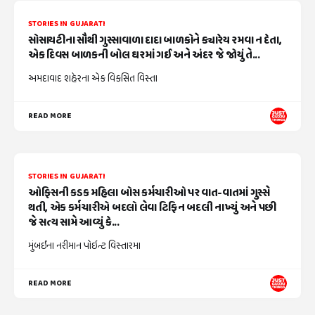
STORIES IN GUJARATI
સોસાયટીના સૌથી ગુસ્સાવાળા દાદા બાળકોને ક્યારેય રમવા ન દેતા,
એક દિવસ બાળકની બોલ ઘરમાં ગઈ અને અંદર જે જોયું તે...
અમદાવાદ શહેરના એક વિકસિત વિસ્તા
READ MORE
STORIES IN GUJARATI
ઓફિસની કડક મહિલા બોસ કર્મચારીઓ પર વાત-વાતમાં ગુસ્સે
થતી, એક કર્મચારીએ બદલો લેવા ટિફિન બદલી નાખ્યું અને પછી
જે સત્ય સામે આવ્યું કે...
મુંબઈના નરીમાન પોઇન્ટ વિસ્તારમા
READ MORE