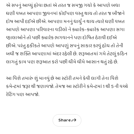
એ સપનું આવ્યું હોવા છતાં એ તરત જ સમજી ગયો કે આપણે બધા
ઘણી વખત આપણા જીવનમાં કોઈપણ વસ્તુ થાય તો તરત જ બીજાને
દોષ આપી દઈએ છીએ. આપણા મનનું ધાર્યું ન થાય ત્યારે ઘણી વખત
આપણે આપણા પરિવારના વડીલો ને ક્યારેક-ક્યારેક આપણા સગા
વ્હાલાઓને તો પછી ક્યારેક ભગવાનને પણ દોષિત ઠેરાવી દઈએ
છીએ. પરંતુ હકીકતે આપણે આપણું સપનું સાકાર કરવું હોય તો તેની
બધી જ શક્તિ આપણામાં અંદર રહેલી છે. શરૂઆતમાં ગમે તેટલું કઠિન
લાગતું કામ પણ શરૂઆત કરો પછી ધીમે ધીમે આસાન થતું રહે છે.
આ વિશે તમારું શું માનવું છે આ સ્ટોરી તમને કેવી લાગી તેના વિશે
કમેન્ટમાં જરૂર થી જણાવજો. તેમજ આ સ્ટોરીને કમેન્ટમાં 1 થી 5 ની વચ્ચે
રેટિંગ પણ આપજો.
Share