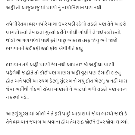
અહીં તો આજુબાજુ માં પાણી નું નામોનિશાન પણ નથી.
તપેલી રેતમાં ભર બપોરે માથા ઉપર પડી રહેલો તડકો પણ તેને આકરો
લાગતો હતો તેમ છતાં ગુસ્સો કરીને બોલી બોલીને તે જઈ રહ્યો હતો,
થોડો આગળ વધ્યો પછી ફરી પાછું આકાશ તરફ જોયું અને જાણે
ભગવાનને કંઈ કહી રહ્યો હોય એવી રીતે કહ્યું
ભગવાન તમે અહીં પાણી કેમ નથી આપતા? જો અહીંયા પાણી
પહેલેથી જ હોતે તો કોઈ પણ માણસ અહીં વૃક્ષ પણ ઉગાડી શક્યું
હોત અને પછી આ સ્થળ કેટલું સુંદર બની ગયું હોત એટલું જ નહીં મારા
જેવા અહીંથી નીકળી રહેલા માણસો ને આટલો બધો તડકો પણ સહન
ન કરવો પડે...
આટલું ગુસ્સામાં બોલી ને તે ફરી પાછું આકાશમાં જોવા લાગ્યો જાણે કે
તેને ભગવાન જવાબ આપવાના હોય તેમ રાહ જોઈને ઉપર જોવા લાગ્યો.