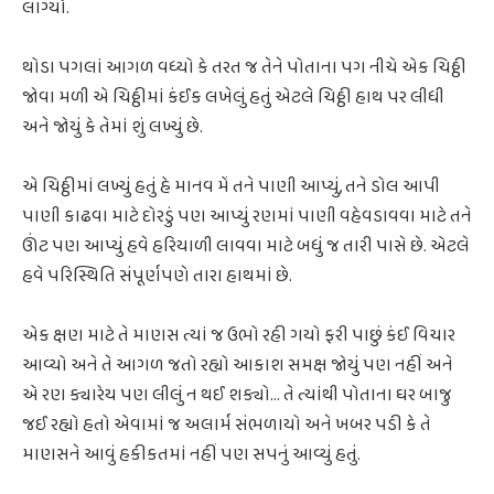
લાગ્યો.
થોડા પગલાં આગળ વધ્યો કે તરત જ તેને પોતાના પગ નીચે એક ચિઠ્ઠી
જોવા મળી એ ચિઠ્ઠીમાં કંઈક લખેલું હતું એટલે ચિઠ્ઠી હાથ પર લીધી
અને જોયું કે તેમાં શું લખ્યું છે.
એ ચિઠ્ઠીમાં લખ્યું હતું હે માનવ મેં તને પાણી આપ્યું, તને ડોલ આપી
પાણી કાઢવા માટે દોરડું પણ આપ્યું રણમાં પાણી વહેવડાવવા માટે તને
ઊંટ પણ આપ્યું હવે હરિયાળી લાવવા માટે બધું જ તારી પાસે છે. એટલે
હવે પરિસ્થિતિ સંપૂર્ણપણે તારા હાથમાં છે.
એક ક્ષણ માટે તે માણસ ત્યાં જ ઉભો રહી ગયો ફરી પાછું કંઈ વિચાર
આવ્યો અને તે આગળ જતો રહ્યો આકાશ સમક્ષ જોયું પણ નહીં અને
એ રણ ક્યારેય પણ લીલું ન થઈ શક્યો… તે ત્યાંથી પોતાના ઘર બાજુ
જઈ રહ્યો હતો એવામાં જ અલાર્મ સંભળાયો અને ખબર પડી કે તે
માણસને આવું હકીકતમાં નહીં પણ સપનું આવ્યું હતું.