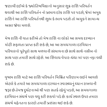
જણાવી દઈએ કે જ્યોતિષવિદ્યાનો અનુસાર શુક્ર રાશિ પરિવર્તન
થવાથી આ રાશિ પરિવર્તન નો પ્રભાવ દરેક રાશિ પર પડશે, જેમાં અમુક
રાશિને આ રાશિ પરિવર્તનથી શુભ કે ભાવ પડશે તો અમુકને સામાન્ય
અસર જોવા મળશે.
મેષ રાશિ ની વાત કરીએ તો મેષ રાશિ ના લોકો આ સમય દરમ્યાન
મોટી સફળતા પ્રાપ્ત કરી શકે છે, આ આ સમયગાળા દરમિયાન
પરિવારનો પૂરેપૂરો સાથ મળવાની સંભાવના છે સાથે સાથે નસીબ નો
સાથ પણ તમારી સાથે રહેશે. આ શિવાય વેપાર-ધંધા માં પણ નફા વધી
શકે છે.
વૃષભ રાશિ માટે આ રાશિ પરિવર્તન મિશ્રિત પરિણામ લઇને આવશે
એટલે કે તમારે આ સમયગાળા દરમ્યાન સ્વાસ્થ્યનું ધ્યાન રાખવાની
જરૂર છે તેમજ દુર્ઘટનાઓ થી પણ સતર્ક રહેવું પડશે, આ સમયગાળા
દરમિયાન સંઘર્ષ પણ વધુ કરી શકવો પડે છે. કાર્ય સ્થળ ઉપર તમારા
સંઘર્ષ મહેનતના કારણે તમારી પ્રશંસા થઇ શકે છે.