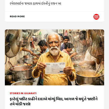
રમેશભાઈના જમણા હાથમાં ઇસ્ત્રીનું વજન ખા
READ MORE
STORIES IN GUJARATI
ફાટેલું પાકીટ કાઢીને દાદાએ માંગ્યું બિલ, આગળ જે થયું તે જાણીને
તમે ચોંકી જશો!