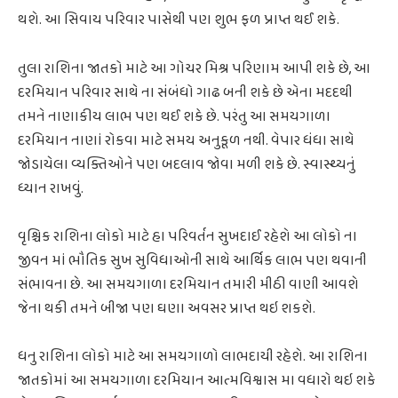
થશે. આ સિવાય પરિવાર પાસેથી પણ શુભ ફળ પ્રાપ્ત થઈ શકે.
તુલા રાશિના જાતકો માટે આ ગોચર મિશ્ર પરિણામ આપી શકે છે, આ
દરમિયાન પરિવાર સાથે ના સંબંધો ગાઢ બની શકે છે એના મદદથી
તમને નાણાકીય લાભ પણ થઈ શકે છે. પરંતુ આ સમયગાળા
દરમિયાન નાણાં રોકવા માટે સમય અનુકૂળ નથી. વેપાર ધંધા સાથે
જોડાયેલા વ્યક્તિઓને પણ બદલાવ જોવા મળી શકે છે. સ્વાસ્થ્યનું
ધ્યાન રાખવું.
વૃશ્ચિક રાશિના લોકો માટે હા પરિવર્તન સુખદાઈ રહેશે આ લોકો ના
જીવન માં ભૌતિક સુખ સુવિધાઓની સાથે આર્થિક લાભ પણ થવાની
સંભાવના છે. આ સમયગાળા દરમિયાન તમારી મીઠી વાણી આવશે
જેના થકી તમને બીજા પણ ઘણા અવસર પ્રાપ્ત થઇ શકશે.
ધનુ રાશિના લોકો માટે આ સમયગાળો લાભદાયી રહેશે. આ રાશિના
જાતકોમાં આ સમયગાળા દરમિયાન આત્મવિશ્વાસ મા વધારો થઇ શકે