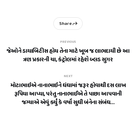
Share
PREVIOUS
જેઓને ડાયાબિટીસ હોય તેના માટે ખૂબ જ લાભદાયી છે આ
ત્રણ પ્રકારની ચા, કંટ્રોલમાં રહેશે બ્લડ સુગર
NEXT
મોટાભાઇએ નાનાભાઇને ધંધામાં જરૂર હોવાથી દસ લાખ
રૂપિયા આપ્યા, પરંતુ નાનાભાઈએ તે પાછા આપવાની
જગ્યાએ એવું કર્યું કે વર્ષો સુધી બંનેના સંબંધ...