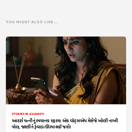
YOU MIGHT ALSO LIKE...
STORIES IN GUJARATI
આદર્શ પત્નીનું ભયાનક રહસ્ય: એક વોટ્સએપ મેસેજે ખોલી નાખી
પોલ, જાણીને રૂંવાડા ઊભા થઈ જશે!