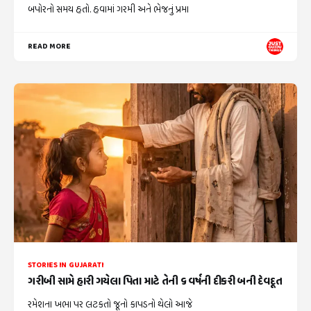
બપોરનો સમય હતો. હવામાં ગરમી અને ભેજનું પ્રમા
READ MORE
STORIES IN GUJARATI
ગરીબી સામે હારી ગયેલા પિતા માટે તેની ૬ વર્ષની દીકરી બની દેવદૂત
રમેશના ખભા પર લટકતો જૂનો કાપડનો થેલો આજે