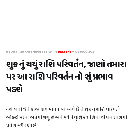
BY JUST GUJJU THINGS TEAM IN
BELIEFS
—
03 NOV 2021
શુક્ર નું થયું રાશિ પરિવર્તન, જાણો તમારા
પર આ રાશિ પરિવર્તન નો શું પ્રભાવ
પડશે
નસીબનો જેને કારક ગ્રહ માનવામાં આવે છે તે શુક્ર નું રાશિ પરિવર્તન
ઓક્ટોબરના અંતમાં થયું છે અને હવે તે વૃશ્ચિક રાશિમાં થી ધન રાશિમાં
પ્રવેશ કરી રહ્યા છે.