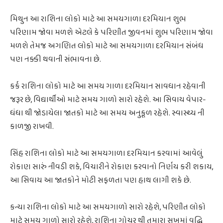
મિથુન આ રાશિના લોકો માટે આ સમયગાળા દરમિયાન શુભ
પરિણામ જોવા મળશે એટલે કે પરિણીત જીવનમાં શુભ પરિણામ જોવા
મળશે તેમજ અગણિત લોકો માટે આ સમયગાળા દરમિયાન સંબંધ
પણ નક્કી થવાની સંભાવના છે.
કર્ક રાશિના લોકો માટે આ સમય ગાળા દરમિયાન સાવધાન રહેવાની
જરૂર છે, વિદ્યાર્થીઓ માટે સમય ગાળો સારો રહેશે. આ સિવાય વેપાર-
ધંધા થી જોડાયેલા જાતકો માટે આ સમય અનુકૂળ રહેશે. સ્વાસ્થ્ય ની
કાળજી રાખવી.
સિંહ રાશિના લોકો માટે આ સમયગાળા દરમિયાન કરવામાં આવેલું
રોકાણ સારું નીવડી શકે, વિચારીને રોકાણ કરવાનો નિર્ણય કરી શકાય,
આ સિવાય આ જાતકોને મોટી સફળતા પણ હાથ લાગી શકે છે.
કન્યા રાશિના લોકો માટે આ સમયગાળો સારો રહેશે, પરિણીત લોકો
માટે સમય ગાળો સારો રહેશે, રાશિના ગોચર થી તમારા સુખમાં વૃદ્ધિ