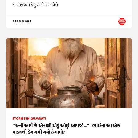
"લગ્નજીવન કેવું ચાલે છે?" કોલે
READ MORE
STORIES IN GUJARATI
"પત્ની આપે છે એનાથી થોડું ઓછું આપજો..." - ભાઈના આ એક
વાક્યથી કેમ મચી ગયો હંગામો?