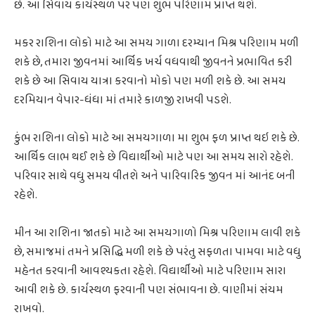
છે. આ સિવાય કાર્યસ્થળ પર પણ શુભ પરિણામ પ્રાપ્ત થશે.
મકર રાશિના લોકો માટે આ સમય ગાળા દરમ્યાન મિશ્ર પરિણામ મળી
શકે છે, તમારા જીવનમાં આર્થિક ખર્ચ વધવાથી જીવનને પ્રભાવિત કરી
શકે છે આ સિવાય યાત્રા કરવાનો મોકો પણ મળી શકે છે. આ સમય
દરમિયાન વેપાર-ધંધા માં તમારે કાળજી રાખવી પડશે.
કુંભ રાશિના લોકો માટે આ સમયગાળા મા શુભ ફળ પ્રાપ્ત થઇ શકે છે.
આર્થિક લાભ થઈ શકે છે વિદ્યાર્થીઓ માટે પણ આ સમય સારો રહેશે.
પરિવાર સાથે વધુ સમય વીતશે અને પારિવારિક જીવન માં આનંદ બની
રહેશે.
મીન આ રાશિના જાતકો માટે આ સમયગાળો મિશ્ર પરિણામ લાવી શકે
છે, સમાજમાં તમને પ્રસિદ્ધિ મળી શકે છે પરંતુ સફળતા પામવા માટે વધુ
મહેનત કરવાની આવશ્યકતા રહેશે. વિદ્યાર્થીઓ માટે પરિણામ સારા
આવી શકે છે. કાર્યસ્થળ ફરવાની પણ સંભાવના છે. વાણીમાં સંયમ
રાખવો.