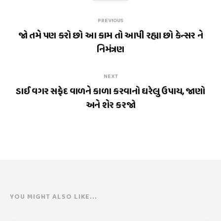
PREVIOUS
જો તમે પણ કરો છો આ કામ તો આપી રહ્યા છો કેન્સર ને
નિમંત્રણ
NEXT
ડાઈ વગર સફેદ વાળને કાળા કરવાનો ઘરેલુ ઉપાય, જાણો
અને શેર કરજો
YOU MIGHT ALSO LIKE...