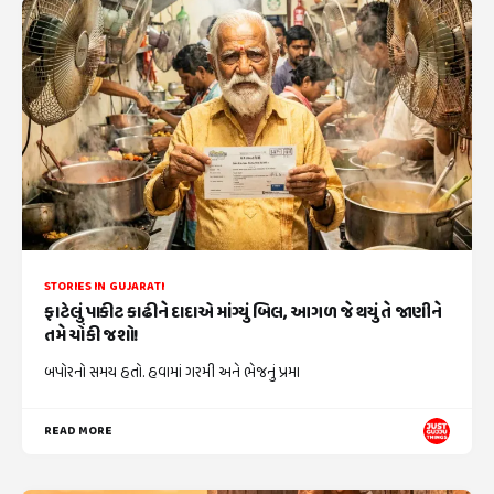
STORIES IN GUJARATI
ફાટેલું પાકીટ કાઢીને દાદાએ માંગ્યું બિલ, આગળ જે થયું તે જાણીને
તમે ચોંકી જશો!
બપોરનો સમય હતો. હવામાં ગરમી અને ભેજનું પ્રમા
READ MORE