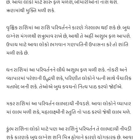
છે. આવા લોકો માટે સારું ફળ મળશે, બીમારીઓનો નાશ થશે.
ઋણમાંથી મુક્તિ મળી શકે.
વૃશ્ચિક રાશિમાં આ રાશિ પરિવર્તનને કારણે ગેરલાભ થઈ શકે છે. બુધ
લગ્નેશ મંગળથી શત્રુભાવ રાખે છે, આથી તે અહીં અશુભ ફળ આપશે.
ઉપાય માટે આવા લોકો ભગવાન ગણપતિની ઉપાસના કરે તો શાંતિ
મળી શકે છે.
ધન રાશિમાં આ પરિવર્તનને લીધે અશુભ ફળ મળી શકે. નોકરી અને
વ્યાપારમાં પરેશાની ઉદ્ભવી શકે, પરિણીત લોકોને પત્ની સાથે વૈચારિક
મતભેદ બની શકે. તેઓએ બુધ કવચનો નિત્ય પાઠ કરવો જોઈએ.
મકર રાશિમાં આ પરિવર્તન લાભદાયી નીવડશે. આવા લોકોને વ્યાપાર
માં લાભ મળી શકે, મહાલક્ષ્મીની સ્તુતિ નો પાઠ કરવો જેથી લાભ મળે.
કુંભ રાશિના લોકો માટે પણ આ રાશિનું પરિવર્તન તે લાભદાયી નીવડી
શકે કારણકે બુધ લગ્નેશ શનિ મિત્ર હોવાને કારણે યોગકારક છે. આવા