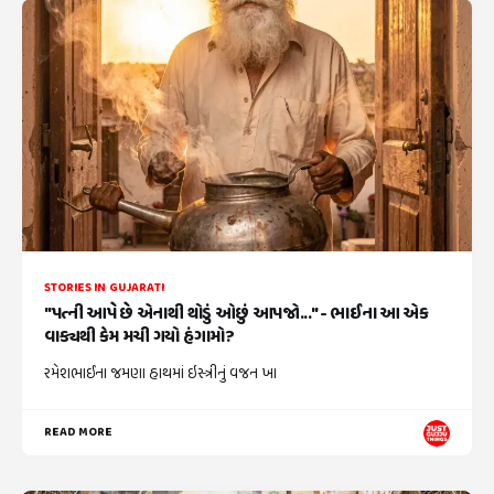
STORIES IN GUJARATI
"પત્ની આપે છે એનાથી થોડું ઓછું આપજો..." - ભાઈના આ એક
વાક્યથી કેમ મચી ગયો હંગામો?
રમેશભાઈના જમણા હાથમાં ઇસ્ત્રીનું વજન ખા
READ MORE