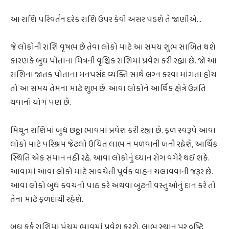
આ રાશિ પરિવર્તન દરેક રાશિ ઉપર કેવી અસર પડશે તે જાણીએ...
જે લોકોની રાશિ વૃષભ છે તેવા લોકો માટે આ સમય શુભ સાબિત થશે
કારણકે બુધ પોતાના મિત્રની વૃશ્ચિક રાશિમાં પ્રવેશ કરી રહ્યા છે. જો આ
રાશિના જાતક પોતાના મનપસંદ વ્યક્તિ સાથે લગ્ન કરવા માંગતા હોય
તો આ સમય તેમના માટે શુભ છે. આવા લોકોને આર્થિક ક્ષેત્રે ઉન્નતિ
થવાનો યોગ પણ છે.
મિથુન રાશિમાં બુધ છઠ્ઠા ભાવમાં પ્રવેશ કરી રહ્યા છે. ફળ સ્વરૂપે આવા
લોકો માટે પરિશ્રમ જેટલો ઉચિત લાભ ન મળવાની બની રહેશે, આર્થિક
સ્થિતિ એક સમાન નહીં રહે. આવા લોકોનું ધ્યાન રોગ વગેરે થઈ શકે.
આવામાં આવા લોકો માટે સાવચેતી પૂર્વક વાહન ચલાવવાની જરૂર છે.
આવા લોકો બુધ કવચનો પાઠ કરે અથવા બુટની વસ્તુઓનું દાન કરે તો
તેના માટે ફળદાયી રહેશે.
બુધ કર્ક રાશિમાં પંચમ ભાવમાં પ્રવેશ કરશે. લાભ સ્થાન પર દ્રષ્ટિ