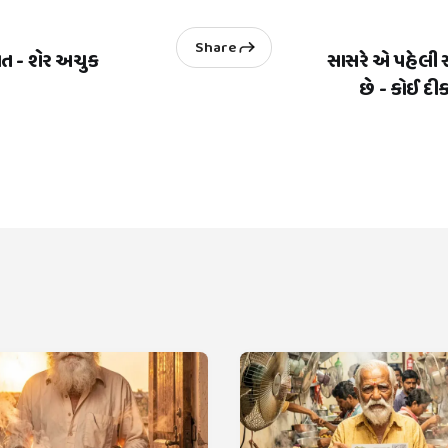
Share
ાત - શેર અચુક
સાસરે એ પહેલી
છે - કોઈ દી