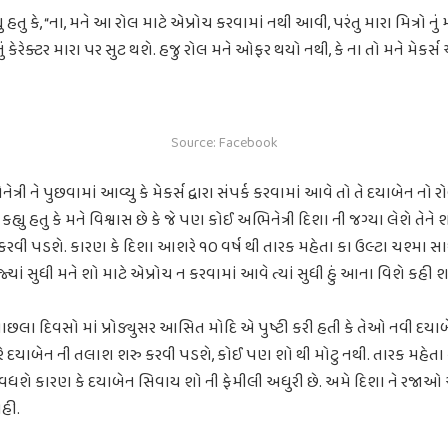
ુ કે, “ના, મને આ રોલ માટે એપ્રોચ કરવામાં નથી આવી, પરંતુ મારા મિત્રો નું 
 કેરેક્ટર મારા પર સુટ થશે. હજુ રોલ મને ઓફર થયો નથી, કે ના તો મને મેકર્સ 
Source: Facebook
રી ને પુછવામાં આવ્યુ કે મેકર્સ દ્વારા સંપર્ક કરવામાં આવે તો તે દયાબેન નો 
હ્યુ હતુ કે મને વિશ્વાસ છે કે જે પણ કોઈ અભિનેત્રી દિશા ની જગ્યા લેશે તે
 પડશે. કારણ કે દિશા આશરે ૧૦ વર્ષ થી તારક મહેતા કા ઉલ્ટા ચશ્મા સાથ
 છે. જ્યાં સુધી મને શો માટે એપ્રોચ ન કરવામાં આવે ત્યાં સુધી હું આના વિશે કહી 
 પાછલા દિવસો માં પ્રોડ્યુસર આસિત મોદિ એ પુષ્ટી કરી હતી કે તેઓ નવી દયાબે
“મારે દયાબેન ની તલાશ શરુ કરવી પડશે, કોઈ પણ શો થી મોટુ નથી. તારક મહેતા
ે કારણ કે દયાબેન સિવાય શો ની ફેમીલી અધુરી છે. અમે દિશા ને રજાઓ આ
હી.