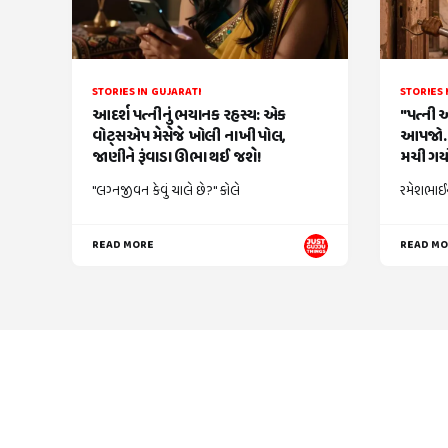
STORIES IN GUJARATI
STORIES 
આદર્શ પત્નીનું ભયાનક રહસ્ય: એક
"પત્ની 
વોટ્સએપ મેસેજે ખોલી નાખી પોલ,
આપજો..
જાણીને રૂંવાડા ઊભા થઈ જશે!
મચી ગયો
"લગ્નજીવન કેવું ચાલે છે?" કોલે
રમેશભાઈન
READ MORE
READ M