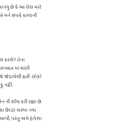
માનવુ છે કે આ રોલ મારે
એ મને સંપર્ક કરવાની
રોલ કરશે? તેના
ને શરુઆત માં ઘણી
ે જોડાયેલી હતી. લોકો
શકુ નહી.
ન ની શૉધ કરી રહ્યા છે.
 કા ઉલ્ટા ચશ્મા નવા
પી, પરંતુ અમે હંમેશા