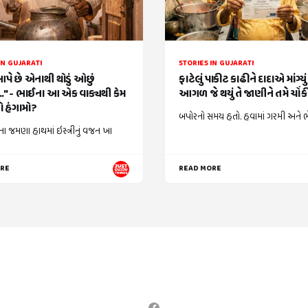
IN GUJARATI
STORIES IN GUJARATI
આપે છે એનાથી થોડું ઓછું
ફાટેલું પાકીટ કાઢીને દાદાએ માંગ્યુ
." - ભાઈના આ એક વાક્યથી કેમ
આગળ જે થયું તે જાણીને તમે ચોં
 હંગામો?
બપોરનો સમય હતો. હવામાં ગરમી અને ભેજ
ા જમણા હાથમાં ઇસ્ત્રીનું વજન ખા
ORE
READ MORE