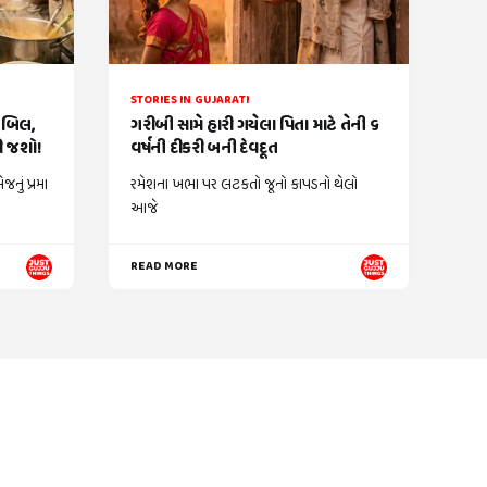
STORIES IN GUJARATI
ં બિલ,
ગરીબી સામે હારી ગયેલા પિતા માટે તેની ૬
કી જશો!
વર્ષની દીકરી બની દેવદૂત
નું પ્રમા
રમેશના ખભા પર લટકતો જૂનો કાપડનો થેલો
આજે
READ MORE