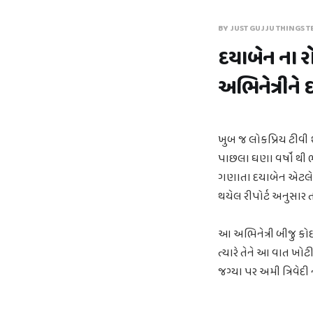
BY JUST GUJJU THINGS T
દયાબેન ના રો
અભિનેત્રીને 
ખુબ જ લોકપ્રિય ટીવી 
પાછલા ઘણા વર્ષો થી ભ
ગણાતા દયાબેન એટલે કે
થયેલ રીપોર્ટ અનુસાર ત
આ અભિનેત્રી બીજુ કોઈ ન
ત્યારે તેને આ વાત ખોટી 
જગ્યા પર અમી ત્રિવેદી ને