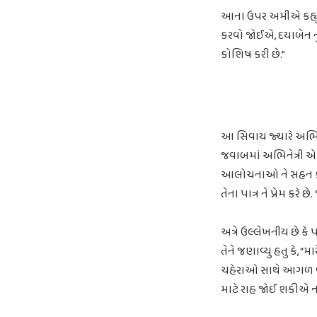
આના ઉપર અમીએ કહ્યુ હત
કરવો જોઈએ, દયાબેન નું
કોશિષ કરી છે.”
આ સિવાય જ્યારે અભિનેત્
જવાબમાં અભિનેત્રી એ ક
આલોચનાઓ ને સહન કરવી
તેના પાત્ર ને પ્રેમ કરે
અત્રે ઉલ્લેખનીય છે કે
તેને જણાવ્યુ હતુ કે, 
ચહેરાઓ સાથે આગળ વધશ
માટે રાહ જોઈ શકીએ ન