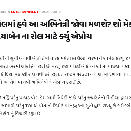
EAM IN
ENTERTAINMENT
—
25 APR 2019
લમાં હવે આ અભિનેત્રી જોવા મળશે? શો મેકર્
દયાબેન ના રોલ માટે કર્યુ એપ્રોચ
શૉ ની સુચી બનાવીએ તો તેમાં તારક મહેતા કા ઉલ્ટા ચશ્મા ને શામેલ કરવું જ
ારત ભરમાં લોકપ્રિય રહ્યો છે. પરંતુ જણાવી દઈએ કે આ શો માં પાછલા ઘણા 
 દિશા વકાણી રોલ નથી કરી રહ્યા, તે સપ્ટેમબર 2017 થી શો માં દેખાયા નથી.
ો આ રોલ માં નવી અભિનેત્રી ને એપ્રોચ કરાઈ છે.
હિં પરંતુ પાપડ પોલ ફેમ અમી ત્રિવેદી જ છે. પરંતુ જ્યારે તેનો મિડીયા દ્વારા 
જણાવી, પરંતુ TOI એ પોતાની રિપોર્ટ માં નજીકના સુત્રો દ્વારા લખ્યુ છે કે મેકર
 લેવાનું વિચારી રહ્યા છે.