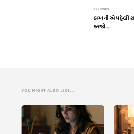
PREVIOUS
લગ્નની એ પહેલી ર
કરજો...
YOU MIGHT ALSO LIKE...