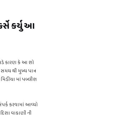
સે કર્યુ આ
 પડે કારણ કે આ શો
સમય થી મુખ્ય પાત્ર
 મિડીયા માં પબ્લીશ
સંપર્ક કરવામાં આવ્યો
્સે દિશા વાકાણી ની