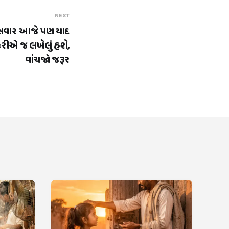
NEXT
 સવાર આજે પણ યાદ
કરીએ જ લખેલું હશે,
વાંચજો જરૂર