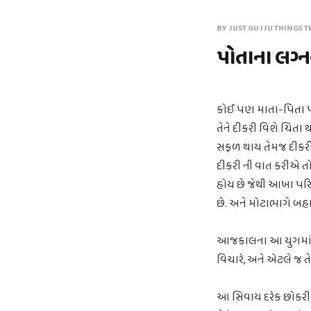
BY JUST GUJJU THINGS T
પોતાના લગ્
કોઈ પણ માતા-પિતા પોત
તેને દીકરી વિશે ચિંતા
સફળ થાય તેમજ દીકરીને 
દીકરી ની વાત કરીએ તો 
હોય છે જેથી આખા પરિવ
છે. અને મોટાભાગે બ
આજકાલના આ યુગમાં કે જ
વિચારે, અને એટલે જ ત
આ સિવાય દરેક છોકરીઓ