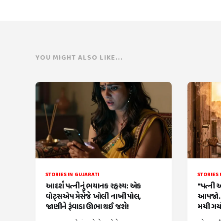
YOU MIGHT ALSO LIKE...
STORIES IN GUJARATI
STORIES 
આદર્શ પત્નીનું ભયાનક રહસ્ય: એક
"પત્ની 
વોટ્સએપ મેસેજે ખોલી નાખી પોલ,
આપજો..
જાણીને રૂંવાડા ઊભા થઈ જશે!
મચી ગયો