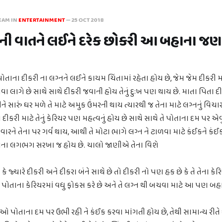
EAM IN
ENTERTAINMENT
—
25 OCT 2018
નની વાતને લઈને દરેક છોકરી આ બહાના જણ
ાના દીકરી ના લગ્નને લઈને કાયમ ચિંતામાં રહેતા હોય છે, જેમ જેમ દીકરી મ
 થવા લાગે છે સાથે સાથે દીકરી જવાની હોય તેનું દુઃખ પણ થાય છે. માતા પિતા દ
સારું ઘર મળે તે માટે અમુક ઉંમરની થાય ત્યારથી જ તેના માટે લગ્નનું વિચારવ
દીકરી માટે તેનું કેરિયર પણ મહત્વનું હોય છે સાથે સાથે તે પોતાના દમ પર એવ
ારને તેના પર ગર્વ થાય, આથી તે મોટા ભાગે લગ્ન ને ટાળવા માટે કંઈકને ક
હાના લગભગ સરખા જ હોય છે. ચાલો જાણીએ તેના વિશે
્યારે દીકરી અને દીકરા બંને સાથે છે તો દીકરી નો પણ હક છે કે તે તેના કે
ે પોતાના કેરિયરમાં વધુ ફોકસ કરે છે અને તે લગ્ન થી બચવા માટે આ પણ બહા
 પોતાના દમ પર ઉભી રહી ને કંઈક કરવા માંગતી હોય છે, તેથી સામાન્ય ર