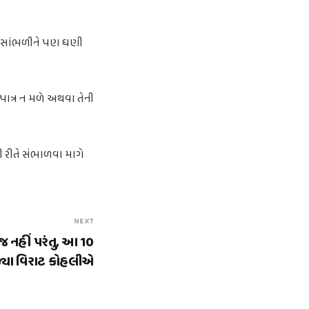
ું સાંભળીને પણ ઘણી
 પાત્ર ન મળે અથવા તેની
 રીતે સંભાળવા માગે
NEXT
જ નહીં પરંતુ, આ 10
તોડ્યા વિરાટ કોહલીએ