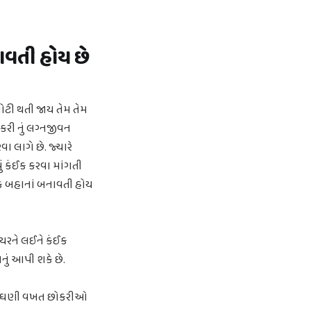
ાવતી હોય છે
ોટી થતી જાય તેમ તેમ
ીકરી નું લગ્નજીવન
ા લાગે છે. જ્યારે
ું કંઈક કરવા માંગતી
ંઈક બહાનાં બનાવતી હોય
રિયરને લઈને કંઈક
નું આપી શકે છે.
ીતે ઘણી વખત છોકરીઓ