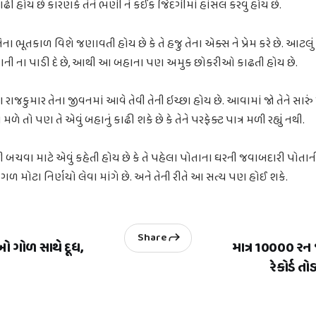
કાઢી હોય છે કારણકે તેને ભણી ને કંઈક જિંદગીમાં હાંસલ કરવું હોય છે.
ભૂતકાળ વિશે જણાવતી હોય છે કે તે હજુ તેના એક્સ ને પ્રેમ કરે છે. આટલ
ાની ના પાડી દે છે, આથી આ બહાના પણ અમુક છોકરીઓ કાઢતી હોય છે.
રાજકુમાર તેના જીવનમાં આવે તેવી તેની ઇચ્છા હોય છે. આવામાં જો તેને સારું
ન મળે તો પણ તે એવું બહાનું કાઢી શકે છે કે તેને પરફેક્ટ પાત્ર મળી રહ્યું નથી.
ચવા માટે એવું કહેતી હોય છે કે તે પહેલા પોતાના ઘરની જવાબદારી પોતાની
ળ મોટા નિર્ણયો લેવા માંગે છે. અને તેની રીતે આ સત્ય પણ હોઈ શકે.
Share
પીઓ ગોળ સાથે દૂધ,
માત્ર 10000 રન 
રેકોર્ડ 