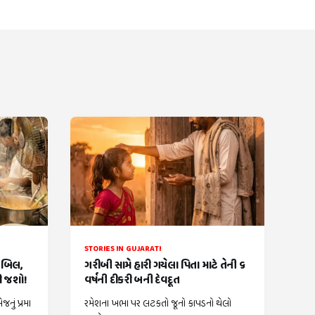
STORIES IN GUJARATI
ં બિલ,
ગરીબી સામે હારી ગયેલા પિતા માટે તેની ૬
કી જશો!
વર્ષની દીકરી બની દેવદૂત
નું પ્રમા
રમેશના ખભા પર લટકતો જૂનો કાપડનો થેલો