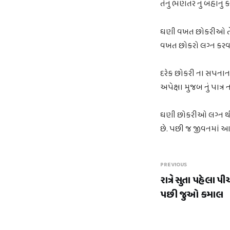
તેનું ભણતર નું બહાનું 
ઘણી વખત છોકરીઓ તેના 
વખત છોકરો લગ્ન કરવ
દરેક છોકરી ના સપનાના 
અપેક્ષા મુજબ નું પાત્ર 
ઘણી છોકરીઓ લગ્ન થી બ
છે. પછી જ જીવનમાં આગ
PREVIOUS
રાત્રે સુતા પહેલા 
પછી જુઓ કમાલ